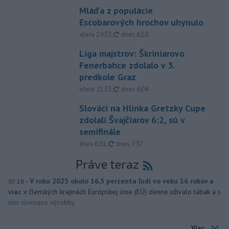
Mláďa z populácie
Escobarových hrochov uhynulo
aktualizované
včera 19:32
,
dnes 6:10
Liga majstrov: Škriniarovo
Fenerbahce zdolalo v 3.
predkole Graz
aktualizované
včera 21:23
,
dnes 6:04
Slováci na Hlinka Gretzky Cupe
zdolali Švajčiarov 6:2, sú v
semifinále
aktualizované
dnes 6:01
,
dnes 7:37
Práve teraz
-
V roku 2025 okolo 16,5 percenta ľudí vo veku 16 rokov a
07:18
viac v
členských krajinách Európskej únie (EÚ) denne užívalo tabak a s
ním súvisiace výrobky.
Viac