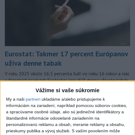
Eurostat: Takmer 17 percent Európanov
užíva denne tabak
V roku 2025 okolo 16,5 percenta ľudí vo veku 16 rokov a viac
v členských krajinách Európskej únie (EÚ) denne užívalo tabak
a s ním súvisiace výrobky.
Vážime si vaše súkromie
dnes 7:18
My a naši
partneri
ukladáme a/alebo pristupujeme k
informáciám na zariadení, napríklad pomocou súborov cookies,
Slovensko
a spracúvame osobné údaje, ako sú jedinečné identifikátory a
štandardné informácie odosielané zariadením na
Filip Kuffa tvrdí, že eurokomisia mu
personalizovanú reklamu a obsah, meranie reklamy a obsahu,
dala za pravdu pri zonácii
prieskumy publika a vývoj služieb.
S vaším povolením môže
včera 22:53