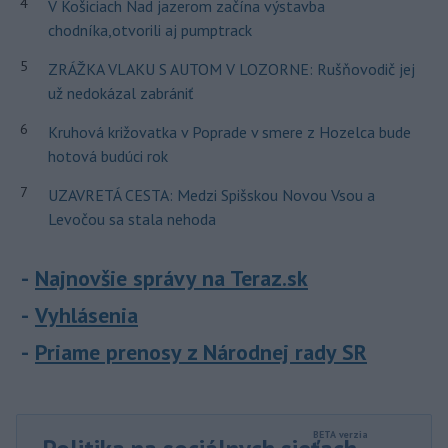
4
V Košiciach Nad jazerom začína výstavba
chodníka,otvorili aj pumptrack
5
ZRÁŽKA VLAKU S AUTOM V LOZORNE: Rušňovodič jej
už nedokázal zabrániť
6
Kruhová križovatka v Poprade v smere z Hozelca bude
hotová budúci rok
7
UZAVRETÁ CESTA: Medzi Spišskou Novou Vsou a
Levočou sa stala nehoda
Najnovšie správy na Teraz.sk
Vyhlásenia
Priame prenosy z Národnej rady SR