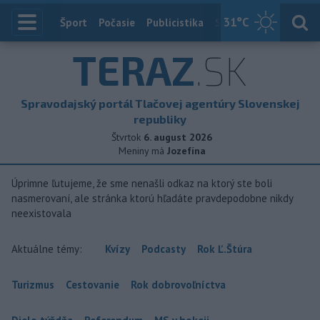
31
°C
Index
Šport
Počasie
Publicistika
Slovensko
Zahranič
TERAZ
.SK
Spravodajský portál Tlačovej agentúry Slovenskej
republiky
Štvrtok
6. august 2026
Meniny má
Jozefína
Úprimne ľutujeme, že sme nenašli odkaz na ktorý ste boli
nasmerovaní, ale stránka ktorú hľadáte pravdepodobne nikdy
neexistovala
Aktuálne témy:
Kvízy
Podcasty
Rok Ľ.Štúra
Turizmus
Cestovanie
Rok dobrovoľníctva