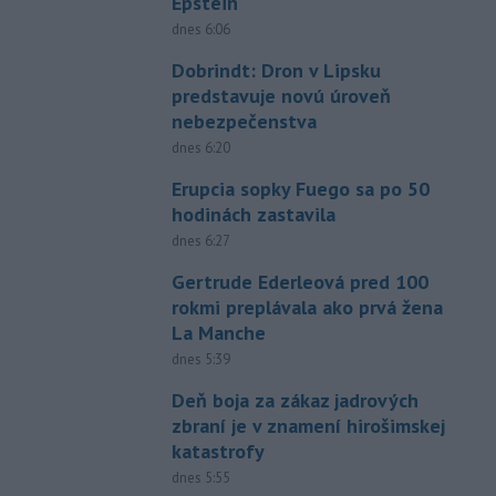
Epstein
dnes 6:06
Dobrindt: Dron v Lipsku
predstavuje novú úroveň
nebezpečenstva
dnes 6:20
Erupcia sopky Fuego sa po 50
hodinách zastavila
dnes 6:27
Gertrude Ederleová pred 100
rokmi preplávala ako prvá žena
La Manche
dnes 5:39
Deň boja za zákaz jadrových
zbraní je v znamení hirošimskej
katastrofy
dnes 5:55