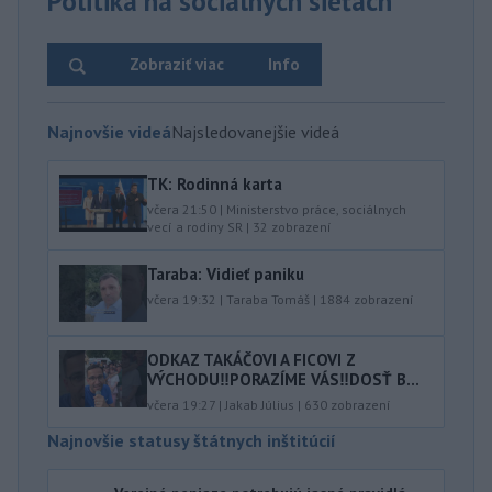
Politika na sociálnych sieťach
Zobraziť viac
Info
Najnovšie videá
Najsledovanejšie videá
TK: Rodinná karta
včera 21:50
|
Ministerstvo práce, sociálnych
vecí a rodiny SR
|
32
zobrazení
Taraba: Vidieť paniku
včera 19:32
|
Taraba Tomáš
|
1884
zobrazení
ODKAZ TAKÁČOVI A FICOVI Z
VÝCHODU‼️PORAZÍME VÁS‼️DOSŤ B...
včera 19:27
|
Jakab Július
|
630
zobrazení
Najnovšie statusy štátnych inštitúcií