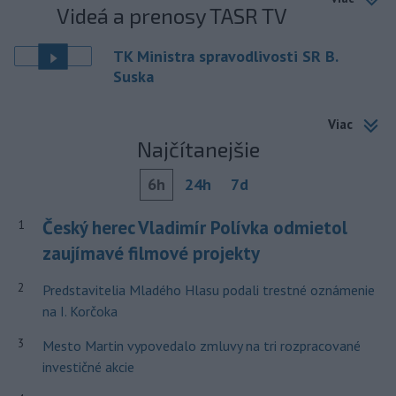
Videá a prenosy TASR TV
TK Ministra spravodlivosti SR B.
Suska
Viac
Najčítanejšie
6h
24h
7d
Český herec Vladimír Polívka odmietol
1
zaujímavé filmové projekty
2
Predstavitelia Mladého Hlasu podali trestné oznámenie
na I. Korčoka
3
Mesto Martin vypovedalo zmluvy na tri rozpracované
investičné akcie