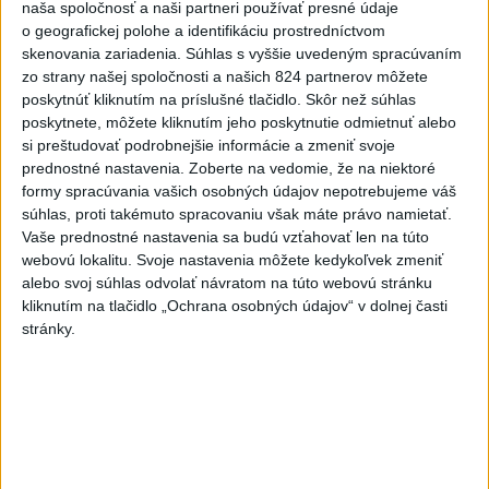
naša spoločnosť a naši partneri používať presné údaje
o geografickej polohe a identifikáciu prostredníctvom
skenovania zariadenia. Súhlas s vyššie uvedeným spracúvaním
T. Taraba: SR pomáha Maďarsku s vodou aj napriek tomu, že
zo strany našej spoločnosti a našich 824 partnerov môžete
je jej málo
poskytnúť kliknutím na príslušné tlačidlo. Skôr než súhlas
poskytnete, môžete kliknutím jeho poskytnutie odmietnuť alebo
SLOVENSKÍ POLICAJTI V CHORVÁTSKU: Pomáhali i pri
si preštudovať podrobnejšie informácie a zmeniť svoje
podvode s ubytovaním
prednostné nastavenia.
Zoberte na vedomie, že na niektoré
formy spracúvania vašich osobných údajov nepotrebujeme váš
MV odmieta tvrdenia PS o údajnom nasadení ruského
súhlas, proti takémuto spracovaniu však máte právo namietať.
sledovacieho systému
Vaše prednostné nastavenia sa budú vzťahovať len na túto
webovú lokalitu. Svoje nastavenia môžete kedykoľvek zmeniť
Zahraničie
alebo svoj súhlas odvolať návratom na túto webovú stránku
kliknutím na tlačidlo „Ochrana osobných údajov“ v dolnej časti
Ukrajina: Nočné ruské útoky zabili
stránky.
najmenej šesť ľudí
dnes 7:55
Na juhu Libanonu prvýkrát od prímeria zomreli izraelskí
vojaci