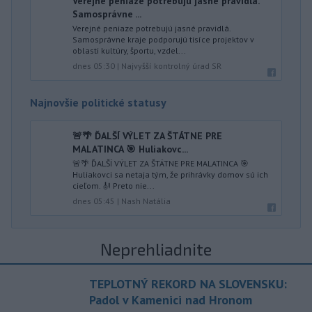
Verejné peniaze potrebujú jasné pravidlá.
Samosprávne ...
Verejné peniaze potrebujú jasné pravidlá.
Samosprávne kraje podporujú tisíce projektov v
oblasti kultúry, športu, vzdel...
dnes 05:30
|
Najvyšší kontrolný úrad SR
Najnovšie politické statusy
🚨🌴 ĎALŠÍ VÝLET ZA ŠTÁTNE PRE
MALATINCA 🎯 Huliakovc...
🚨🌴 ĎALŠÍ VÝLET ZA ŠTÁTNE PRE MALATINCA 🎯
Huliakovci sa netaja tým, že prihrávky domov sú ich
cieľom. 🎻 Preto nie...
dnes 05:45
|
Nash Natália
Neprehliadnite
TEPLOTNÝ REKORD NA SLOVENSKU:
Padol v Kamenici nad Hronom