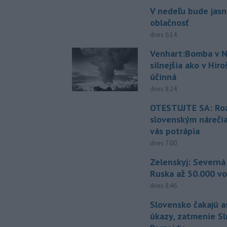
V nedeľu bude jasn
oblačnosť
dnes 6:14
Venhart:Bomba v N
silnejšia ako v Hir
účinná
dnes 8:24
OTESTUJTE SA: Ro
slovenským náreči
vás potrápia
dnes 7:00
Zelenskyj: Severná
Ruska až 50.000 vo
dnes 8:46
Slovensko čakajú 
úkazy, zatmenie Sl