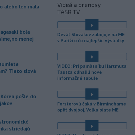
sobotu úradujúci riaditeľ ICE David
Videá a prenosy
o alebo len malá
Venturella. To, či sa zábery z operácií
TASR TV
agentov dostanú na verejnosť, bude
závisieť od ICE.
agasaki bola
-
Najmenej 21 ľudí zahynulo
07:29
Deväť Slovákov zabojuje na ME
po zrážke dvoch
autobusov na juhu
ošime,no menej
v Paríži o čo najlepšie výsledky
Nigeru. TASR o tom píše podľa správy
agentúry AFP.
-
Rakovina bývalého
07:18
zumiete
VIDEO: Pri pamätníku Hartmuta
amerického prezidenta Joea Bidena
am? Tieto slová
Tautza odhalili nové
sa rozšírila do
ďalších častí jeho tela,
informačné tabule
uviedol ex-prezidentov syn Hunter
Biden v nedávnom rozhovore pre
britskú stanicu BBC.
 Kórea pošle do
jakov
Forsterovú čaká v Birminghame
-
Irán stanovil nové
07:13
opäť dvojboj, Volka piate ME
podmienky na obnovenie plavby cez
Hormuzský prieliv
vrátane
astronomické
požiadavky, aby Spojené štáty už nikdy
nka striedajú
neohrozovali Islamskú republiku.