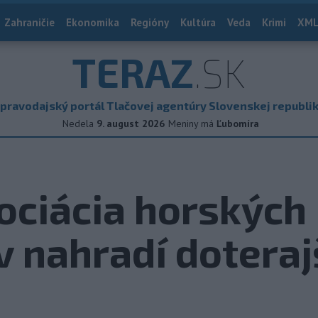
Zahraničie
Ekonomika
Regióny
Kultúra
Veda
Krimi
XML
TERAZ
.SK
pravodajský portál Tlačovej agentúry Slovenskej republi
Nedela
9. august 2026
Meniny má
Ľubomíra
ociácia horských
 nahradí doteraj