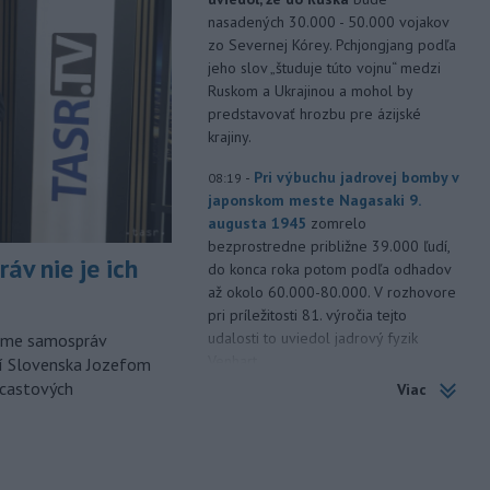
nasadených 30.000 - 50.000 vojakov
zo Severnej Kórey. Pchjongjang podľa
jeho slov „študuje túto vojnu“ medzi
Ruskom a Ukrajinou a mohol by
predstavovať hrozbu pre ázijské
krajiny.
-
Pri výbuchu jadrovej bomby v
08:19
japonskom meste Nagasaki 9.
augusta 1945
zomrelo
bezprostredne približne 39.000 ľudí,
áv nie je ich
do konca roka potom podľa odhadov
až okolo 60.000-80.000. V rozhovore
pri príležitosti 81. výročia tejto
udalosti to uviedol jadrový fyzik
orme samospráv
Venhart.
cí Slovenska Jozefom
dcastových
Viac
-
Americký Imigračný a colný
07:52
úrad (ICE) do konca augusta
dokončí
zavádzanie kamier pre
svojich príslušníkov teréne, uviedol v