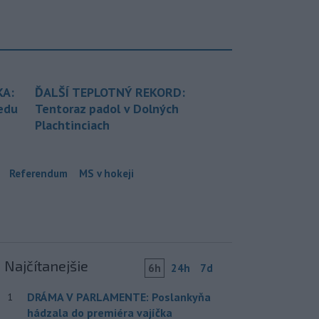
KA:
ĎALŠÍ TEPLOTNÝ REKORD:
redu
Tentoraz padol v Dolných
Plachtinciach
Referendum
MS v hokeji
Najčítanejšie
6h
24h
7d
DRÁMA V PARLAMENTE: Poslankyňa
1
hádzala do premiéra vajíčka