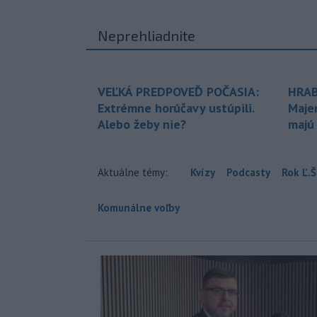
Neprehliadnite
VEĽKÁ PREDPOVEĎ POČASIA:
HRAB
Extrémne horúčavy ustúpili.
Maje
Alebo žeby nie?
majú
Aktuálne témy:
Kvízy
Podcasty
Rok Ľ.Š
Komunálne voľby