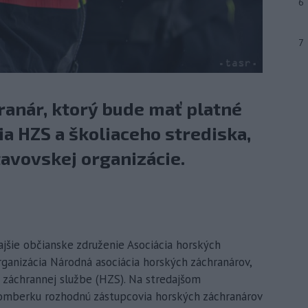
6
7
ranár, ktorý bude mať platné
a HZS a školiaceho strediska,
avovskej organizácie.
jšie občianske združenie Asociácia horských
ganizácia Národná asociácia horských záchranárov,
j záchrannej službe (HZS). Na stredajšom
omberku rozhodnú zástupcovia horských záchranárov