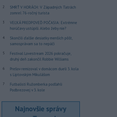
2
SMRŤ V HORÁCH: V Západných Tatrách
zomrel 76-ročný turista
3
VEĽKÁ PREDPOVEĎ POČASIA: Extrémne
horúčavy ustúpili. Alebo žeby nie?
4
Skončili ďalšie desiatky menších pôšt,
samosprávam sa to nepáči
5
Festival Lovestream 2026 pokračuje,
druhý deň zakončil Robbie Williams
6
Prešov remizoval v domácom dueli 3. kola
s Liptovským Mikulášom
7
Futbalisti Ružomberka podľahli
Podbrezovej v 3. kole
Najnovšie správy