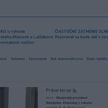
KO o výhode
ČIASTOČNÉ ZATMENIE SLN
rského:Mazurek a Laššáková
Pozorovať sa bude dať v st
 rovnakých voličov
túra
Turizmus
Cestovanie
Rok dobrovoľníctva
Dielo týždňa
Práve teraz
-
Ukrajinský prezident
08:43
Volodymyr Zelenskyj v sobotu
uviedol, že do Ruska
bude