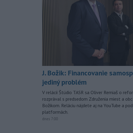
J. Božik: Financovanie samospr
jediný problém
V relácii Štúdio TASR sa Oliver Remiaš o ref
rozprával s predsedom Združenia miest a ob
Božikom. Reláciu nájdete aj na YouTube a po
platformách.
dnes 7:00