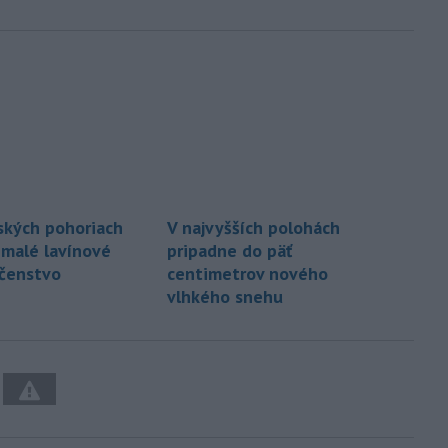
ských pohoriach
V najvyšších polohách
 malé lavínové
pripadne do päť
čenstvo
centimetrov nového
vlhkého snehu