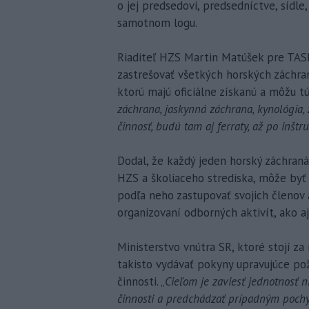
o jej predsedovi, predsedníctve, sídle
samotnom logu.
Riaditeľ HZS Martin Matúšek pre TASR
zastrešovať všetkých horských záchra
ktorú majú oficiálne získanú a môžu tú
záchrana, jaskynná záchrana, kynológia
činnosť, budú tam aj ferraty, až po inštr
Dodal, že každý jeden horský záchraná
HZS a školiaceho strediska, môže byť 
podľa neho zastupovať svojich členov 
organizovaní odborných aktivít, ako aj
Ministerstvo vnútra SR, ktoré stojí za
takisto vydávať pokyny upravujúce po
činnosti. „
Cieľom je zaviesť jednotnosť 
činnosti a predchádzať prípadným poch