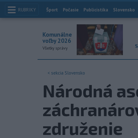
RUBRIKY
Index
Šport
Počasie
Publicistika
Slovensko
Komunálne
voľby 2026
S
Všetky správy
< sekcia
Slovensko
Národná as
záchranárov
združenie