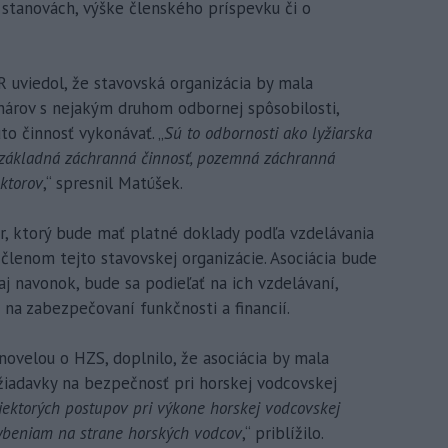
, stanovách, výške členského príspevku či o
 uviedol, že stavovská organizácia by mala
nárov s nejakým druhom odbornej spôsobilosti,
to činnosť vykonávať. „
Sú to odbornosti ako lyžiarska
, základná záchranná činnosť, pozemná záchranná
uktorov
,“ spresnil Matúšek.
r, ktorý bude mať platné doklady podľa vzdelávania
členom tejto stavovskej organizácie. Asociácia bude
aj navonok, bude sa podieľať na ich vzdelávaní,
 na zabezpečovaní funkčnosti a financií.
 novelou o HZS, doplnilo, že asociácia by mala
žiadavky na bezpečnosť pri horskej vodcovskej
niektorých postupov pri výkone horskej vodcovskej
ybeniam na strane horských vodcov
,“ priblížilo.