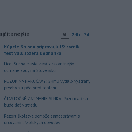
ajčítanejšie
6h
24h
7d
Kúpele Brusno pripravujú 19. ročník
festivalu Jozefa Bednárika
Fico: Suchá musia viesť k razantnejšej
ochrane vody na Slovensku
POZOR NA HARÚČAVY: SHMÚ vydalo výstrahy
prvého stupňa pred teplom
ČIASTOČNÉ ZATMENIE SLNKA: Pozorovať sa
bude dať v stredu
Rezort školstva pomôže samosprávam s
určovaním školských obvodov