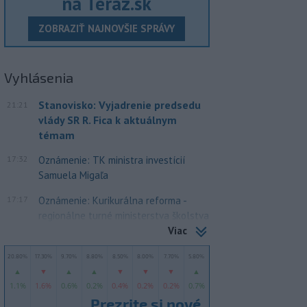
na Teraz.sk
ZOBRAZIŤ NAJNOVŠIE SPRÁVY
Vyhlásenia
Stanovisko: Vyjadrenie predsedu
21:21
vlády SR R. Fica k aktuálnym
témam
17:32
Oznámenie: TK ministra investícií
Samuela Migaľa
17:17
Oznámenie: Kurikurálna reforma -
regionálne turné ministerstva školstva
Viac