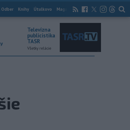
 Odber
Knihy
Útulkovo
Magazín
News Now
Archív
TASR
Televízna
publicistika
TASR
ky
Všetky relácie
šie