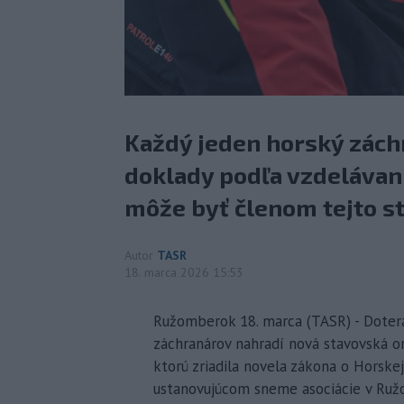
Každý jeden horský zách
doklady podľa vzdelávani
môže byť členom tejto st
Autor
TASR
18. marca 2026 15:53
Ružomberok 18. marca (TASR) - Dotera
záchranárov nahradí nová stavovská or
ktorú zriadila novela zákona o Horske
ustanovujúcom sneme asociácie v Ruž