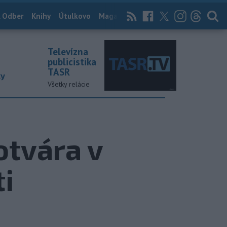
 Odber
Knihy
Útulkovo
Magazín
News Now
Archív
TASR
Televízna
publicistika
TASR
ky
Všetky relácie
otvára v
i