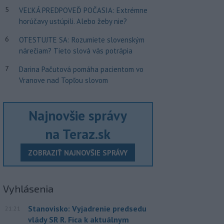
5
VEĽKÁ PREDPOVEĎ POČASIA: Extrémne
horúčavy ustúpili. Alebo žeby nie?
6
OTESTUJTE SA: Rozumiete slovenským
nárečiam? Tieto slová vás potrápia
7
Darina Pačutová pomáha pacientom vo
Vranove nad Topľou slovom
Najnovšie správy
na Teraz.sk
ZOBRAZIŤ NAJNOVŠIE SPRÁVY
Vyhlásenia
Stanovisko: Vyjadrenie predsedu
21:21
vlády SR R. Fica k aktuálnym