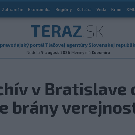
Zahraničie
Ekonomika
Regióny
Kultúra
Veda
Krimi
XML
TERAZ
.SK
pravodajský portál Tlačovej agentúry Slovenskej republi
Nedela
9. august 2026
Meniny má
Ľubomíra
hív v Bratislave 
e brány verejnost