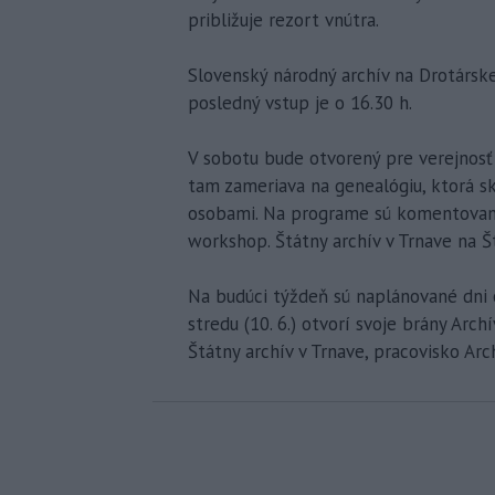
približuje rezort vnútra.
Slovenský národný archív na Drotárskej
posledný vstup je o 16.30 h.
V sobotu bude otvorený pre verejnosť 
tam zameriava na genealógiu, ktorá s
osobami. Na programe sú komentované 
workshop. Štátny archív v Trnave na Št
Na budúci týždeň sú naplánované dni o
stredu (10. 6.) otvorí svoje brány Archí
Štátny archív v Trnave, pracovisko Arch