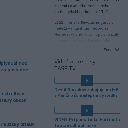
zraneniu osôb. Následne u neho
polícia odhalila prítomnosť THC.
-
Iránske Revolučné gardy v
12:22
nedeľu vyhlásili, že neotvoria
Hormuzský
prieliv, kým Spojené štáty
neprijmú všetky podmienky Teheránu
vrátane kompenzácie za vojnové
Viac
škody. TASR o tom informuje podľa
správy agentúry AFP.
Videá a prenosy
plynulá noc
TASR TV
-
Minister zdravotníctva
a za posledné
11:56
Kamil Šaško (Hlas-SD) už má podľa
svojich slov
pripravený návrh riešenia
k tendru na prevádzkovanie
Deväť Slovákov zabojuje na ME
ambulancií záchrannej zdravotnej
o streľby v
v Paríži o čo najlepšie výsledky
služby (ZZS). Na odbornej úrovni ho
ásilný obsah
chce predstaviť v krátkom čase.
-
Dvaja 17-roční mladíci čelia
11:42
VIDEO: Pri pamätníku Hartmuta
obvineniu z obzvlášť závažného
rmuzský prieliv,
Tautza odhalili nové
zločinu
vraždy v štádiu pokusu. Stíhaní