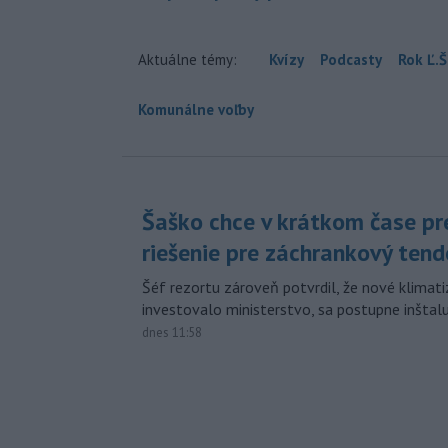
Aktuálne témy:
Kvízy
Podcasty
Rok Ľ.Š
Komunálne voľby
Šaško chce v krátkom čase pr
riešenie pre záchrankový tend
Šéf rezortu zároveň potvrdil, že nové klimati
investovalo ministerstvo, sa postupne inštal
dnes 11:58