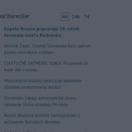
ajčítanejšie
6h
24h
7d
Kúpele Brusno pripravujú 19. ročník
festivalu Jozefa Bednárika
Historik Zajac: Územie Slovenska bolo jadrom
poľsko-uhorských vzťahov
ČIASTOČNÉ ZATMENIE SLNKA: Pozorovať sa
bude dať v stredu
Ministerstvo kultúry sprecizuje opatrenie
ohľadom poskytovania dotácií
Slovensko čakajú astronomické úkazy,
zatmenie Slnka striedajú Perzeidy
Rezort školstva pomôže samosprávam s
určovaním školských obvodov