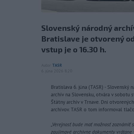
Slovenský národný archív
Bratislave je otvorený od
vstup je o 16.30 h.
Autor
TASR
6. júna 2026 8:20
Bratislava 6. júna (TASR) - Slovenský 
archív na Slovensku, otvára v sobotu s
Štátny archív v Trnave. Dni otvorenýc
archívov. TASR o tom informoval tlačo
„Verejnosť bude mať možnosť zoznámiť sa
zaujímavé archívne dokumenty vrátane v