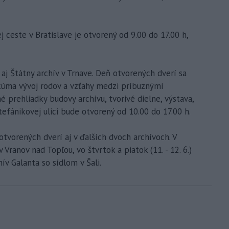
 ceste v Bratislave je otvorený od 9.00 do 17.00 h,
aj Štátny archív v Trnave. Deň otvorených dverí sa
kúma vývoj rodov a vzťahy medzi príbuznými
prehliadky budovy archívu, tvorivé dielne, výstava,
efánikovej ulici bude otvorený od 10.00 do 17.00 h.
tvorených dverí aj v ďalších dvoch archívoch. V
v Vranov nad Topľou, vo štvrtok a piatok (11. - 12. 6.)
ív Galanta so sídlom v Šali.