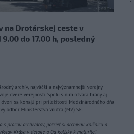
7
 na Drotárskej ceste v
 9.00 do 17.00 h, posledný
národný archív, najväčší a najvýznamnejší verejný
voje dvere verejnosti. Spolu s ním otvára brány aj
h dverí sa konajú pri príležitosti Medzinárodného dňa
vý odbor Ministerstva vnútra (MV) SR.
 s prácou archivárov, pozrieť si archívnu knižnicu a
ýstav Krása v detaile a Od kolísky k maturite
,“