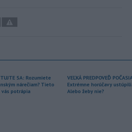
TUJTE SA: Rozumiete
VEĽKÁ PREDPOVEĎ POČASIA
enským nárečiam? Tieto
Extrémne horúčavy ustúpili
 vás potrápia
Alebo žeby nie?