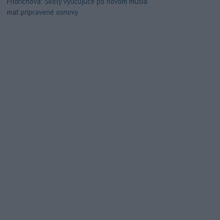
Fridrichová: Školy vyučujúce po novom musia
mať pripravené osnovy