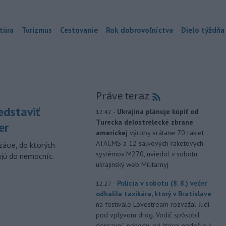
túra
Turizmus
Cestovanie
Rok dobrovoľníctva
Dielo týždňa
Práve teraz
edstaviť
-
Ukrajina plánuje kúpiť od
12:42
Turecka delostrelecké zbrane
er
americkej
výroby vrátane 70 rakiet
ATACMS a 12 salvových raketových
zácie, do ktorých
systémov M270, uviedol v sobotu
ujú do nemocníc.
ukrajinský web Militarnyj.
-
Polícia v sobotu (8. 8.) večer
12:27
odhalila taxikára, ktorý v Bratislave
na festivale Lovestream rozvážal ľudí
pod vplyvom drog. Vodič spôsobil
dopravnú nehodu, pri ktorej nedošlo k