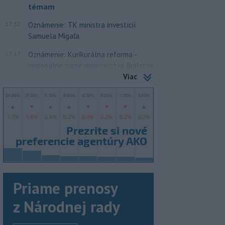
témam
17:32
Oznámenie: TK ministra investícií
Samuela Migaľa
17:17
Oznámenie: Kurikurálna reforma -
regionálne turné ministerstva školstva
Viac
Priame prenosy
z Národnej rady