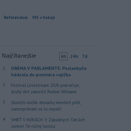
Referendum
MS v hokeji
Najčítanejšie
6h
24h
7d
DRÁMA V PARLAMENTE: Poslankyňa
1
hádzala do premiéra vajíčka
2
Festival Lovestream 2026 pokračuje,
druhý deň zakončil Robbie Williams
3
Skončili ďalšie desiatky menších pôšt,
samosprávam sa to nepáči
4
SMRŤ V HORÁCH: V Západných Tatrách
zomrel 76-ročný turista