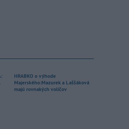
:
HRABKO o výhode
.
Majerského:Mazurek a Laššáková
majú rovnakých voličov