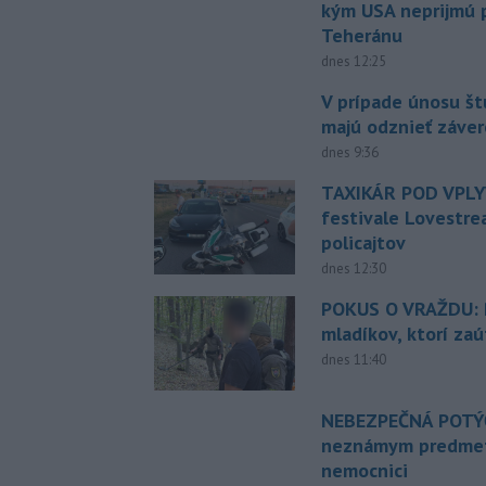
kým USA neprijmú
Teheránu
dnes 12:25
V prípade únosu š
majú odznieť záver
dnes 9:36
TAXIKÁR POD VPL
festivale Lovestre
policajtov
dnes 12:30
POKUS O VRAŽDU: Po
mladíkov, ktorí zaú
dnes 11:40
NEBEZPEČNÁ POTÝČ
neznámym predmet
nemocnici