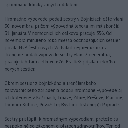
spomínané kliniky z iných oddelení.
Hromadné výpovede podali sestry v Bojniciach ešte vlani
30. novembra, pričom výpovedná lehota im má skončiť
31. januára. V nemocnici ich celkovo pracuje 356. Od
novembra minulého roka miesta odchádzajúcich sestier
prijala NsP šesť nových. Vo Fakultnej nemocnici v
Trenčíne podali výpovede sestry vlani 7. decembra,
pracuje ich tam celkovo 676. FN tiež prijala niekoľko
nových sestier.
Okrem sestier z bojnického a trenčianskeho
zdravotníckeho zariadenia podali hromadné výpovede aj
ich kolegyne v Košiciach, Trnave, Žiline, Prešove, Martine,
Dolnom Kubíne, Považskej Bystrici, Trstenej či Poprade.
Sestry pristúpili k hromadným výpovediam, pretože sú
nespokojné so zákonom o platoch zdravotníkov. Ten od