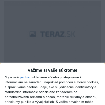
Vážime si vaše súkromie
V Považskej Bystrici dnes stiahlo výpoveď 12
zdravotných sestier
My a naši
partneri
ukladáme a/alebo pristupujeme k
informáciám na zariadení, napríklad pomocou súborov cookies,
a spracúvame osobné údaje, ako sú jedinečné identifikátory a
štandardné informácie odosielané zariadením na
personalizovanú reklamu a obsah, meranie reklamy a obsahu,
prieskumy publika a vývoj služieb.
S vaším povolením môže