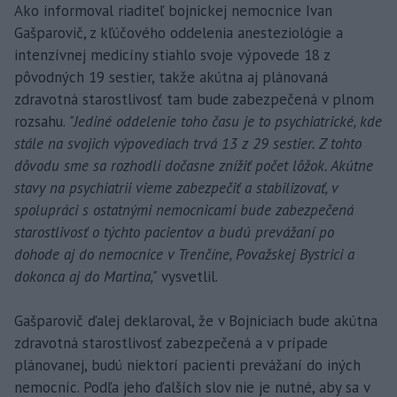
Ako informoval riaditeľ bojnickej nemocnice Ivan
Gašparovič, z kľúčového oddelenia anesteziológie a
intenzívnej medicíny stiahlo svoje výpovede 18 z
pôvodných 19 sestier, takže akútna aj plánovaná
zdravotná starostlivosť tam bude zabezpečená v plnom
rozsahu.
"Jediné oddelenie toho času je to psychiatrické, kde
stále na svojich výpovediach trvá 13 z 29 sestier. Z tohto
dôvodu sme sa rozhodli dočasne znížiť počet lôžok. Akútne
stavy na psychiatrii vieme zabezpečiť a stabilizovať, v
spolupráci s ostatnými nemocnicami bude zabezpečená
starostlivosť o týchto pacientov a budú prevážaní po
dohode aj do nemocnice v Trenčíne, Považskej Bystrici a
dokonca aj do Martina,"
vysvetlil.
Gašparovič ďalej deklaroval, že v Bojniciach bude akútna
zdravotná starostlivosť zabezpečená a v prípade
plánovanej, budú niektorí pacienti prevážaní do iných
nemocníc. Podľa jeho ďalších slov nie je nutné, aby sa v