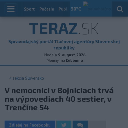
30
°C
Index
Šport
Počasie
Publicistika
Slovensko
Zahranič
TERAZ
.SK
Spravodajský portál Tlačovej agentúry Slovenskej
republiky
Nedela
9. august 2026
Meniny má
Ľubomíra
< sekcia
Slovensko
V nemocnici v Bojniciach trvá
na výpovediach 40 sestier, v
Trenčíne 54
Zdieľaj na Facebooku