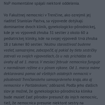
NsP momentálne spájali niektoré oddelenia.
Vo Fakultnej nemocnici v Trenčíne, ako ozrejmil jej
riaditeľ Stanislav Pastva, sa výpovede dotýkajú
dominantne dvoch kliník, gynekologicko-pôrodníckej,
kde je vo výpovedi zhruba 31 sestier z okolo 60 a
pediatrickej kliniky, kde na svojej výpovedi trvá zhruba
18 z takmer 80 sestier.
"Akútnu starostlivosť budeme
vedieť, samozrejme, zabezpečiť, aj pokiaľ by tieto sestričky
zotrvali vo svojich výpovediach, čo u nás prichádza do
úvahy až od 1. marca. V mesiaci február nemocnica funguje
v normálnom režime a v plnom výkone. Od 1. marca máme
deklarovanú pomoc od všetkých ostatných nemocníc v
pôsobnosti Trenčianskeho samosprávneho kraja, ako aj
nemocnice v Partizánskom,"
zdôraznil. Podľa jeho ďalších
slov je možné, že gynekologicko-pôrodnícka klinika
bude musieť časť pôrodov presunúť do iných nemocníc,
tiež, že nemocnica presunie niektoré sestry na