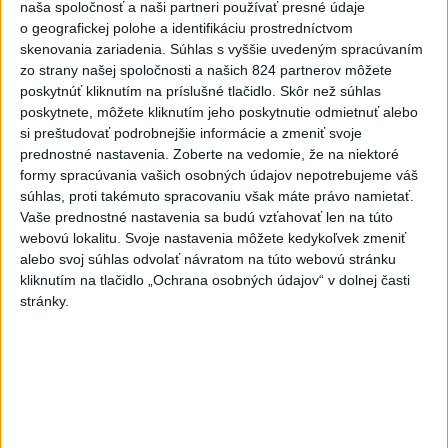
naša spoločnosť a naši partneri používať presné údaje
o geografickej polohe a identifikáciu prostredníctvom
skenovania zariadenia. Súhlas s vyššie uvedeným spracúvaním
zo strany našej spoločnosti a našich 824 partnerov môžete
poskytnúť kliknutím na príslušné tlačidlo. Skôr než súhlas
poskytnete, môžete kliknutím jeho poskytnutie odmietnuť alebo
si preštudovať podrobnejšie informácie a zmeniť svoje
prednostné nastavenia.
Zoberte na vedomie, že na niektoré
formy spracúvania vašich osobných údajov nepotrebujeme váš
súhlas, proti takémuto spracovaniu však máte právo namietať.
Ukrajinské sestry nemôžu nahradiť tie slovenské,
Vaše prednostné nastavenia sa budú vzťahovať len na túto
tvrdí Lazorová
webovú lokalitu. Svoje nastavenia môžete kedykoľvek zmeniť
alebo svoj súhlas odvolať návratom na túto webovú stránku
kliknutím na tlačidlo „Ochrana osobných údajov“ v dolnej časti
stránky.
Zdieľaj na Facebooku