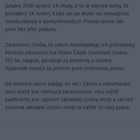
januára 2016 upravil ich mzdy, a to aj napriek tomu, že
prezident SR Andrej Kiska ani po druhý raz nepodpísal
novelu zákona o poskytovateľoch. Právna norma tak
platí bez jeho podpisu.
Zdravotníci tvrdia, že zákon nezohľadňuje ich požiadavky.
Minister zdravotníctva Viliam Čislák (nominant Smeru-
SD) ho, naopak, považuje za korektný a solídny.
Výpovede označil za protest proti zvyšovaniu platov.
Od ministra sestry žiadajú tri veci. Zákon o odmeňovaní
musí platiť pre všetkých zdravotníkov, chcú zvýšiť
koeficienty pre výpočet základnej zložky mzdy a taktiež
zvyšovať základnú zložku mzdy za každé tri roky praxe.