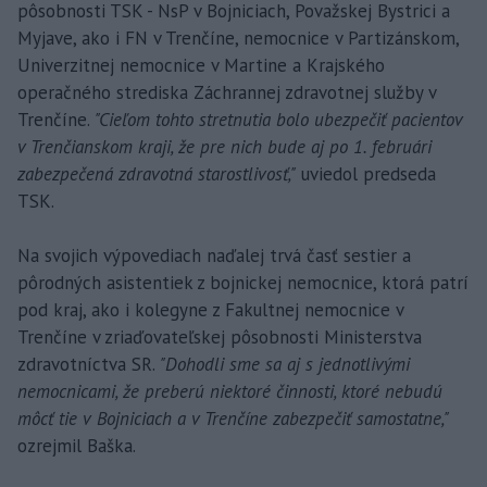
pôsobnosti TSK - NsP v Bojniciach, Považskej Bystrici a
Myjave, ako i FN v Trenčíne, nemocnice v Partizánskom,
Univerzitnej nemocnice v Martine a Krajského
operačného strediska Záchrannej zdravotnej služby v
Trenčíne.
"Cieľom tohto stretnutia bolo ubezpečiť pacientov
v Trenčianskom kraji, že pre nich bude aj po 1. februári
zabezpečená zdravotná starostlivosť,"
uviedol predseda
TSK.
Na svojich výpovediach naďalej trvá časť sestier a
pôrodných asistentiek z bojnickej nemocnice, ktorá patrí
pod kraj, ako i kolegyne z Fakultnej nemocnice v
Trenčíne v zriaďovateľskej pôsobnosti Ministerstva
zdravotníctva SR.
"Dohodli sme sa aj s jednotlivými
nemocnicami, že preberú niektoré činnosti, ktoré nebudú
môcť tie v Bojniciach a v Trenčíne zabezpečiť samostatne,"
ozrejmil Baška.