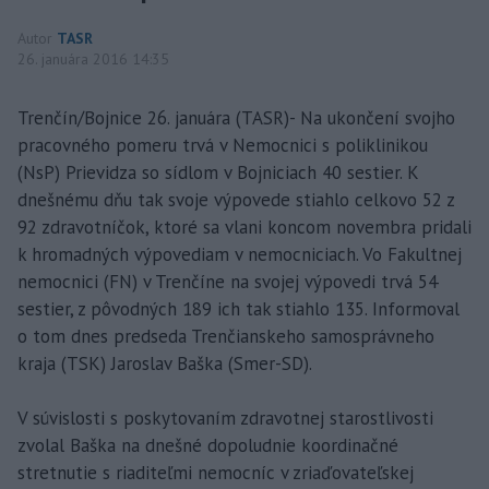
Autor
TASR
26. januára 2016 14:35
Trenčín/Bojnice 26. januára (TASR)- Na ukončení svojho
pracovného pomeru trvá v Nemocnici s poliklinikou
(NsP) Prievidza so sídlom v Bojniciach 40 sestier. K
dnešnému dňu tak svoje výpovede stiahlo celkovo 52 z
92 zdravotníčok, ktoré sa vlani koncom novembra pridali
k hromadných výpovediam v nemocniciach. Vo Fakultnej
nemocnici (FN) v Trenčíne na svojej výpovedi trvá 54
sestier, z pôvodných 189 ich tak stiahlo 135. Informoval
o tom dnes predseda Trenčianskeho samosprávneho
kraja (TSK) Jaroslav Baška (Smer-SD).
V súvislosti s poskytovaním zdravotnej starostlivosti
zvolal Baška na dnešné dopoludnie koordinačné
stretnutie s riaditeľmi nemocníc v zriaďovateľskej