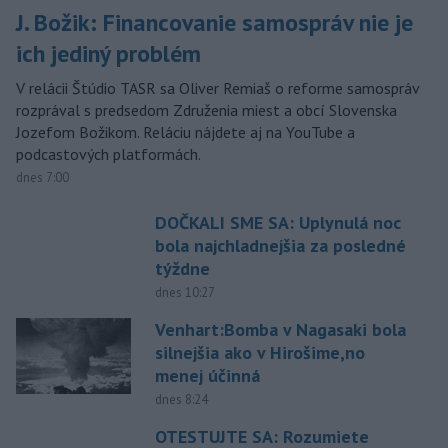
J. Božik: Financovanie samospráv nie je
ich jediný problém
V relácii Štúdio TASR sa Oliver Remiaš o reforme samospráv
rozprával s predsedom Združenia miest a obcí Slovenska
Jozefom Božikom. Reláciu nájdete aj na YouTube a
podcastových platformách.
dnes 7:00
DOČKALI SME SA: Uplynulá noc
bola najchladnejšia za posledné
týždne
dnes 10:27
Venhart:Bomba v Nagasaki bola
silnejšia ako v Hirošime,no
menej účinná
dnes 8:24
OTESTUJTE SA: Rozumiete