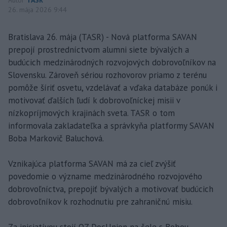
26. mája 2026 9:44
Bratislava 26. mája (TASR) - Nová platforma SAVAN
prepojí prostredníctvom alumni siete bývalých a
budúcich medzinárodných rozvojových dobrovoľníkov na
Slovensku. Zároveň sériou rozhovorov priamo z terénu
pomôže šíriť osvetu, vzdelávať a vďaka databáze ponúk i
motivovať ďalších ľudí k dobrovoľníckej misii v
nízkopríjmových krajinách sveta. TASR o tom
informovala zakladateľka a správkyňa platformy SAVAN
Boba Markovič Baluchová.
Vznikajúca platforma SAVAN má za cieľ zvýšiť
povedomie o význame medzinárodného rozvojového
dobrovoľníctva, prepojiť bývalých a motivovať budúcich
dobrovoľníkov k rozhodnutiu pre zahraničnú misiu.
Za iniciatívou stojí OZ DocUnion na čele s Bobou