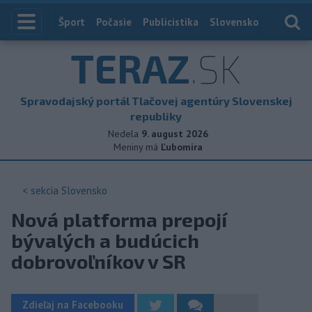
Index
Šport
Počasie
Publicistika
Slovensko
Zahranič
TERAZ
.SK
Spravodajský portál Tlačovej agentúry Slovenskej
republiky
Nedela
9. august 2026
Meniny má
Ľubomíra
< sekcia
Slovensko
Nová platforma prepojí
bývalých a budúcich
dobrovoľníkov v SR
Zdieľaj na Facebooku