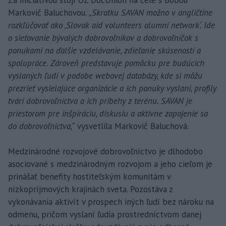
Markovič Baluchovou.
„Skratku SAVAN možno v angličtine
rozkľúčovať ako ‚Slovak aid volunteers alumni network‘. Ide
o sieťovanie bývalých dobrovoľníkov a dobrovoľníčok s
ponukami na ďalšie vzdelávanie, zdieľanie skúseností a
spolupráce. Zároveň predstavuje pomôcku pre budúcich
vyslaných ľudí v podobe webovej databázy, kde si môžu
prezrieť vysielajúce organizácie a ich ponuky vyslaní, profily
tvárí dobrovoľníctva a ich príbehy z terénu. SAVAN je
priestorom pre inšpiráciu, diskusiu a aktívne zapojenie sa
do dobrovoľníctva,“
vysvetlila Markovič Baluchová.
Medzinárodné rozvojové dobrovoľníctvo je dlhodobo
asociované s medzinárodným rozvojom a jeho cieľom je
prinášať benefity hostiteľským komunitám v
nízkopríjmových krajinách sveta. Pozostáva z
vykonávania aktivít v prospech iných ľudí bez nároku na
odmenu, pričom vyslaní ľudia prostredníctvom danej