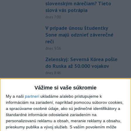
slovenským nárečiam? Tieto
slová vás potrápia
dnes 7:00
V prípade únosu študentky
Sone majú odznieť záverečné
reči
dnes 9:36
Zelenskyj: Severná Kórea pošle
do Ruska až 50.000 vojakov
dnes 8:46
Slovensko čakajú astronomické
Vážime si vaše súkromie
úkazy, zatmenie Slnka striedajú
Perzeidy
My a naši
partneri
ukladáme a/alebo pristupujeme k
informáciám na zariadení, napríklad pomocou súborov cookies,
dnes 7:36
a spracúvame osobné údaje, ako sú jedinečné identifikátory a
Agrorezort: Výmera lesných
štandardné informácie odosielané zariadením na
pozemkov a porastov sa
personalizovanú reklamu a obsah, meranie reklamy a obsahu,
prieskumy publika a vývoj služieb.
S vaším povolením môže
dlhodobo zvyšuje