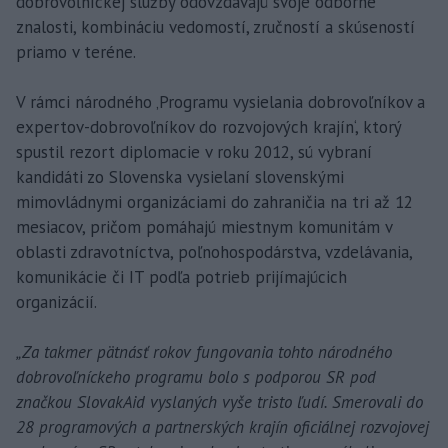
dobrovoľníckej služby odovzdávajú svoje odborné
znalosti, kombináciu vedomostí, zručností a skúseností
priamo v teréne.
V rámci národného ‚Programu vysielania dobrovoľníkov a
expertov-dobrovoľníkov do rozvojových krajín‘, ktorý
spustil rezort diplomacie v roku 2012, sú vybraní
kandidáti zo Slovenska vysielaní slovenskými
mimovládnymi organizáciami do zahraničia na tri až 12
mesiacov, pričom pomáhajú miestnym komunitám v
oblasti zdravotníctva, poľnohospodárstva, vzdelávania,
komunikácie či IT podľa potrieb prijímajúcich
organizácií.
„Za takmer pätnásť rokov fungovania tohto národného
dobrovoľníckeho programu bolo s podporou SR pod
značkou SlovakAid vyslaných vyše tristo ľudí. Smerovali do
28 programových a partnerských krajín oficiálnej rozvojovej