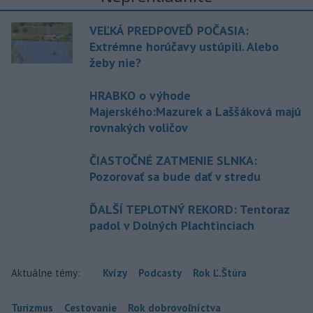
VEĽKÁ PREDPOVEĎ POČASIA:
Extrémne horúčavy ustúpili. Alebo
žeby nie?
HRABKO o výhode
Majerského:Mazurek a Laššáková majú
rovnakých voličov
ČIASTOČNÉ ZATMENIE SLNKA:
Pozorovať sa bude dať v stredu
ĎALŠÍ TEPLOTNÝ REKORD: Tentoraz
padol v Dolných Plachtinciach
Aktuálne témy:
Kvízy
Podcasty
Rok Ľ.Štúra
Turizmus
Cestovanie
Rok dobrovoľníctva