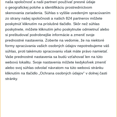
naša spoločnosť a naši partneri používať presné údaje
dnes 10:24
o geografickej polohe a identifikáciu prostredníctvom
Potocká najväčším slovenským
skenovania zariadenia. Súhlas s vyššie uvedeným spracúvaním
zo strany našej spoločnosti a našich 824 partnerov môžete
želiezkom, Trníková sníva o
poskytnúť kliknutím na príslušné tlačidlo. Skôr než súhlas
finále
poskytnete, môžete kliknutím jeho poskytnutie odmietnuť alebo
dnes 9:11
si preštudovať podrobnejšie informácie a zmeniť svoje
prednostné nastavenia.
Zoberte na vedomie, že na niektoré
Slováci prehrali duel o bronz,
formy spracúvania vašich osobných údajov nepotrebujeme váš
Štolc: Hodnotí sa to ťažko
súhlas, proti takémuto spracovaniu však máte právo namietať.
dnes 10:18
Vaše prednostné nastavenia sa budú vzťahovať len na túto
webovú lokalitu. Svoje nastavenia môžete kedykoľvek zmeniť
Práve teraz
alebo svoj súhlas odvolať návratom na túto webovú stránku
kliknutím na tlačidlo „Ochrana osobných údajov“ v dolnej časti
-
Dve lietadlá na letisku Sydney (SYD) sa v nedeľu tesne
10:34
stránky.
vyhli zrážke.
Austrálsky úrad pre bezpečnosť dopravy (ATSB), ktorý
bol o tomto incidente informovaný, začal vyšetrovanie.
Viac
Videá a prenosy TASR TV
Deväť Slovákov zabojuje na ME v Paríži