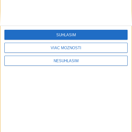
svetovej konkurencii je výborné
Šport
SÚHLASÍM
VIAC MOŽNOSTÍ
NESÚHLASÍM
....
....