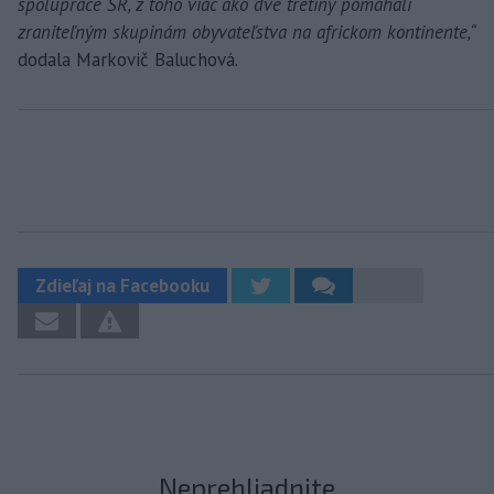
spolupráce SR, z toho viac ako dve tretiny pomáhali
zraniteľným skupinám obyvateľstva na africkom kontinente,“
dodala Markovič Baluchová.
Zdieľaj na Facebooku
Neprehliadnite