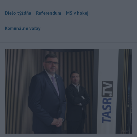
Dielo týždňa
Referendum
MS v hokeji
Komunálne voľby