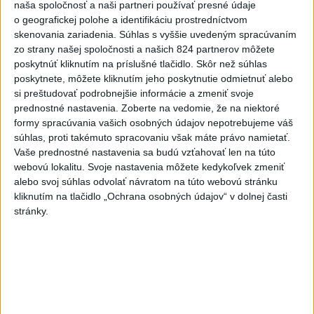
naša spoločnosť a naši partneri používať presné údaje
o geografickej polohe a identifikáciu prostredníctvom
6
Kruhová križovatka v Poprade v smere z Hozelca bude
skenovania zariadenia. Súhlas s vyššie uvedeným spracúvaním
hotová budúci rok
zo strany našej spoločnosti a našich 824 partnerov môžete
poskytnúť kliknutím na príslušné tlačidlo. Skôr než súhlas
7
UZAVRETÁ CESTA: Medzi Spišskou Novou Vsou a
poskytnete, môžete kliknutím jeho poskytnutie odmietnuť alebo
Levočou sa stala nehoda
si preštudovať podrobnejšie informácie a zmeniť svoje
prednostné nastavenia.
Zoberte na vedomie, že na niektoré
formy spracúvania vašich osobných údajov nepotrebujeme váš
Najnovšie správy na Teraz.sk
súhlas, proti takémuto spracovaniu však máte právo namietať.
Vyhlásenia
Vaše prednostné nastavenia sa budú vzťahovať len na túto
webovú lokalitu. Svoje nastavenia môžete kedykoľvek zmeniť
Priame prenosy z Národnej rady SR
alebo svoj súhlas odvolať návratom na túto webovú stránku
kliknutím na tlačidlo „Ochrana osobných údajov“ v dolnej časti
stránky.
Politika na sociálnych sieťach
Zobraziť viac
Info