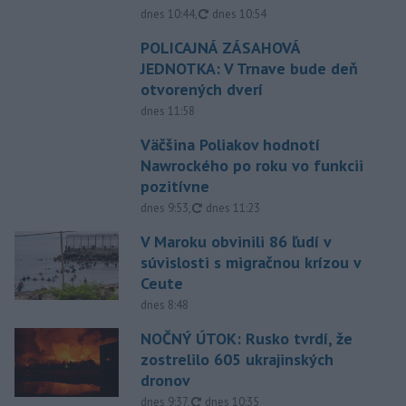
aktualizované
dnes 10:44
,
dnes 10:54
POLICAJNÁ ZÁSAHOVÁ
JEDNOTKA: V Trnave bude deň
otvorených dverí
dnes 11:58
Väčšina Poliakov hodnotí
Nawrockého po roku vo funkcii
pozitívne
aktualizované
dnes 9:53
,
dnes 11:23
V Maroku obvinili 86 ľudí v
súvislosti s migračnou krízou v
Ceute
dnes 8:48
NOČNÝ ÚTOK: Rusko tvrdí, že
zostrelilo 605 ukrajinských
dronov
aktualizované
dnes 9:37
,
dnes 10:35