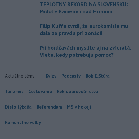
TEPLOTNÝ REKORD NA SLOVENSKU:
Padol v Kamenici nad Hronom
Filip Kuffa tvrdí, že eurokomisia mu
dala za pravdu pri zonácii
Pri horúčavách myslite aj na zvieratá.
Viete, kedy potrebujú pomoc?
Aktuálne témy:
Kvízy
Podcasty
Rok Ľ.Štúra
Turizmus
Cestovanie
Rok dobrovoľníctva
Dielo týždňa
Referendum
MS v hokeji
Komunálne voľby