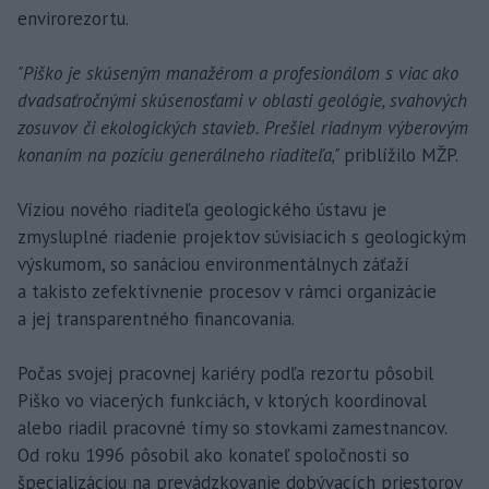
envirorezortu.
"Piško je skúseným manažérom a profesionálom s viac ako
dvadsaťročnými skúsenosťami v oblasti geológie, svahových
zosuvov či ekologických stavieb. Prešiel riadnym výberovým
konaním na pozíciu generálneho riaditeľa,"
priblížilo MŽP.
Víziou nového riaditeľa geologického ústavu je
zmysluplné riadenie projektov súvisiacich s geologickým
výskumom, so sanáciou environmentálnych záťaží
a takisto zefektívnenie procesov v rámci organizácie
a jej transparentného financovania.
Počas svojej pracovnej kariéry podľa rezortu pôsobil
Piško vo viacerých funkciách, v ktorých koordinoval
alebo riadil pracovné tímy so stovkami zamestnancov.
Od roku 1996 pôsobil ako konateľ spoločnosti so
špecializáciou na prevádzkovanie dobývacích priestorov