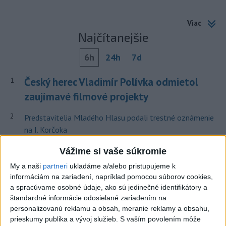
Viac
Najčítanejšie
6h
24h
7d
Český herec Vladimír Polívka odmietol
1
zaujímavé filmové projekty
2
Predstavitelia Mladého Hlasu podali trestné oznámenie
na I. Korčoka
3
Mesto Martin vypovedalo zmluvy na tri rozpracované
Vážime si vaše súkromie
investičné akcie
My a naši
partneri
ukladáme a/alebo pristupujeme k
informáciám na zariadení, napríklad pomocou súborov cookies,
4
V Košiciach Nad jazerom začína výstavba
a spracúvame osobné údaje, ako sú jedinečné identifikátory a
chodníka,otvorili aj pumptrack
štandardné informácie odosielané zariadením na
personalizovanú reklamu a obsah, meranie reklamy a obsahu,
5
ZRÁŽKA VLAKU S AUTOM V LOZORNE: Rušňovodič jej
prieskumy publika a vývoj služieb.
S vaším povolením môže
už nedokázal zabrániť