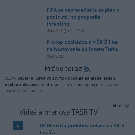
FIFA sa ospravedlnila za plán s
podielmi, no podporila
Infantina
aktualizované
dnes 6:47
,
dnes 7:10
Prokop odchádza z MŠK Žilina
na hosťovanie do Interu Turku
dnes 10:13
Práve teraz
-
Severná Kórea vo štvrtok odpálila najmenej jeden
11:29
neidentifikovaný
projektil smerom k Japonskému moru, uviedla
juhokórejská armáda.
Viac
Videá a prenosy TASR TV
TK Ministra pôdohospodárstva SR R.
Takača