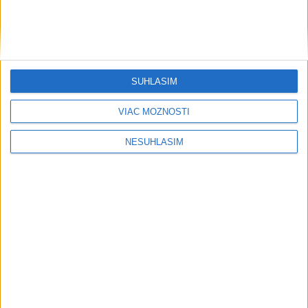
SÚHLASÍM
VIAC MOŽNOSTÍ
NESÚHLASÍM
....