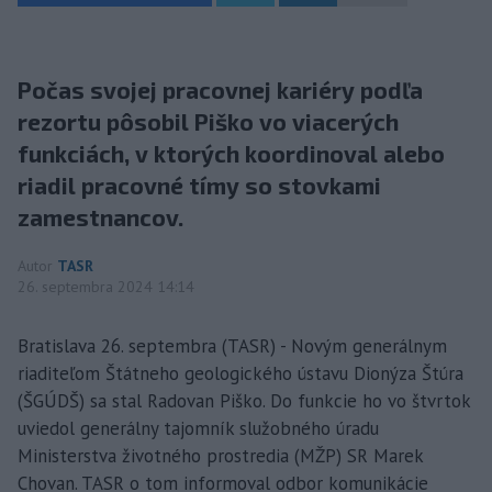
Počas svojej pracovnej kariéry podľa
rezortu pôsobil Piško vo viacerých
funkciách, v ktorých koordinoval alebo
riadil pracovné tímy so stovkami
zamestnancov.
Autor
TASR
26. septembra 2024 14:14
Bratislava 26. septembra (TASR) - Novým generálnym
riaditeľom Štátneho geologického ústavu Dionýza Štúra
(ŠGÚDŠ) sa stal Radovan Piško. Do funkcie ho vo štvrtok
uviedol generálny tajomník služobného úradu
Ministerstva životného prostredia (MŽP) SR Marek
Chovan. TASR o tom informoval odbor komunikácie