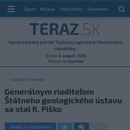
Index
Šport
Počasie
Publicistika
Slovensko
Zahranič
TERAZ
.SK
Spravodajský portál Tlačovej agentúry Slovenskej
republiky
Štvrtok
6. august 2026
Meniny má
Jozefína
< sekcia
Slovensko
Generálnym riaditeľom
Štátneho geologického ústavu
sa stal R. Piško
Zdieľaj na Facebooku