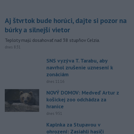
Aj štvrtok bude horúci, dajte si pozor na
búrky a silnejší vietor
Teploty majú dosahovať nad 38 stupňov Celzia.
dnes 8:31
SNS vyzýva T. Tarabu, aby
navrhol zrušenie uznesení k
zonáciám
dnes 11:16
NOVÝ DOMOV: Medveď Artur z
košickej zoo odchádza za
hranice
dnes 9:51
Kaplnka za Stupavou v
ohrození: Zasiahli hasiči