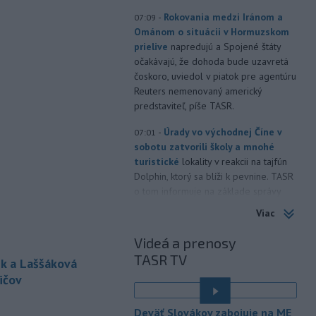
-
Rokovania medzi Iránom a
07:09
Ománom o situácii v Hormuzskom
prielive
napredujú a Spojené štáty
očakávajú, že dohoda bude uzavretá
čoskoro, uviedol v piatok pre agentúru
Reuters nemenovaný americký
predstaviteľ, píše TASR.
-
Úrady vo východnej Číne v
07:01
sobotu zatvorili školy a mnohé
turistické
lokality v reakcii na tajfún
Dolphin, ktorý sa blíži k pevnine. TASR
o tom informuje na základe správy
agentúry AP.
Viac
-
Taliansky tenista Matteo
21:30
Videá a prenosy
Arnaldi vypadol na turnaji ATP
TASR TV
Masters 1000
v Montreale už v 3.
k a Laššáková
kole dvojhry.
ičov
-
Pri požiari lesného porastu v
20:18
Deväť Slovákov zabojuje na ME