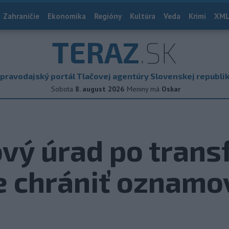
Zahraničie
Ekonomika
Regióny
Kultúra
Veda
Krimi
XML
TERAZ
.SK
pravodajský portál Tlačovej agentúry Slovenskej republi
Sobota
8. august 2026
Meniny má
Oskar
vý úrad po trans
 chrániť oznamo