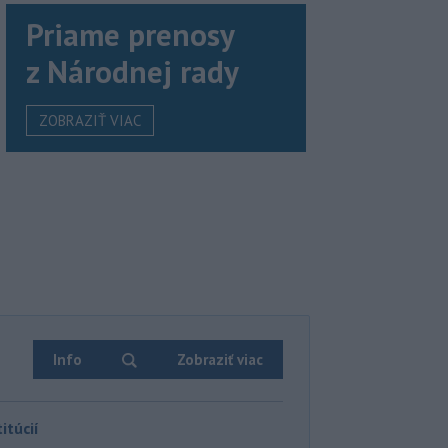
Priame prenosy
z Národnej rady
ZOBRAZIŤ VIAC
Info
Zobraziť viac
itúcií