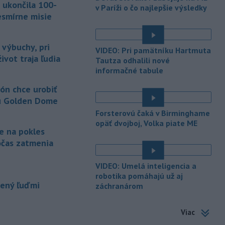
Trstíne v okrese Trnava zasahuje
 ukončila 100-
v Paríži o čo najlepšie výsledky
takmer 50 hasičov.
esmírne misie
-
Vláda Konžskej
20:01
demokratickej republiky (KDR) v
 výbuchy, pri
VIDEO: Pri pamätníku Hartmuta
piatok oznámila,
že preverí, či sa v
ivot traja ľudia
Tautza odhalili nové
zásielkach oxidu kobaltnatého
informačné tabule
vyvážaných do Číny nachádza urán.
ón chce urobiť
-
Senát Spojených štátov v
19:49
u Golden Dome
piatok schválil návrh zákona o
sankciách zameraný na príjmy Ruska z
Forsterovú čaká v Birminghame
energetického sektora.
opäť dvojboj, Volka piate ME
je na pokles
-
Slovenská polícia prispela k
očas zatmenia
16:08
objasneniu prípadu prevádzačstva,
ktorý sa podarilo ukončiť
VIDEO: Umelá inteligencia a
právoplatným odsúdením páchateľa v
robotika pomáhajú už aj
Maďarsku.
pený ľuďmi
záchranárom
-
Piatkový požiar v
15:21
Viac
bratislavskej rafinérii Slovnaft je
pod kontrolou.
Príčina jeho vzniku