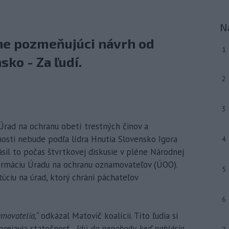
N
éne pozmeňujúci návrh od
1
ko - Za ľudí.
2
3
Úrad na ochranu obetí trestných činov a
osti nebude podľa lídra Hnutia Slovensko Igora
4
sil to počas štvrtkovej diskusie v pléne Národnej
formáciu Úradu na ochranu oznamovateľov (ÚOO).
5
úciu na úrad, ktorý chráni páchateľov
6
amovatelia,“
odkázal Matovič koalícii. Títo ľudia si
prejavia statočnosť.
„Idú do nepohody, keď nahlásia