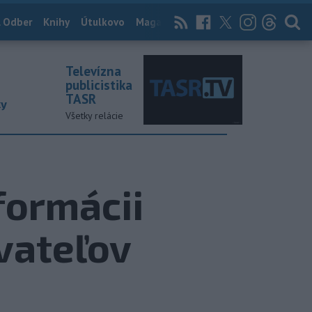
 Odber
Knihy
Útulkovo
Magazín
News Now
Archív
TASR
Televízna
publicistika
TASR
ky
Všetky relácie
formácii
vateľov