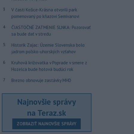
3
V časti Košice-Krásna otvorili park
pomenovaný po kňazovi Semivanovi
4
ČIASTOČNÉ ZATMENIE SLNKA: Pozorovať
sa bude dať v stredu
5
Historik Zajac: Územie Slovenska bolo
jadrom poľsko-uhorských vzťahov
6
Kruhová križovatka v Poprade v smere z
Hozelca bude hotová budúci rok
7
Brezno obnovuje zastávky MHD
Najnovšie správy
na Teraz.sk
ZOBRAZIŤ NAJNOVŠIE SPRÁVY