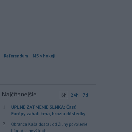
Referendum
MS v hokeji
Najčítanejšie
6h
24h
7d
ÚPLNÉ ZATMENIE SLNKA: Časť
1
Európy zahalí tma, hrozia dôsledky
2
Obranca Kaša dostal od Žiliny povolenie
hľadať si nový klub