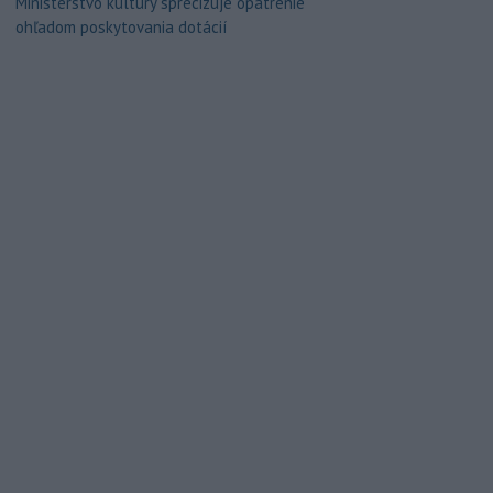
Ministerstvo kultúry sprecizuje opatrenie
ohľadom poskytovania dotácií