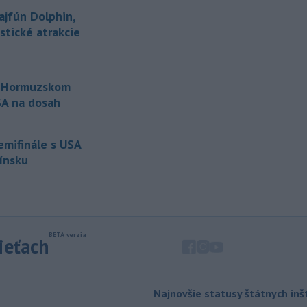
bude predmetom vyšetrovania. Pre
ajfún Dolphin,
TASR to potvrdil hovorca rafinérie
istické atrakcie
Anton Molnár.
-
Ministerstvo kultúry (MK) SR
15:17
upraví verziu opatrenia o
o Hormuzskom
podrobnostiach poskytovania dotácií v
USA na dosah
pôsobnosti rezortu.
-
V bratislavskej rafinérii
14:17
semifinále s USA
Slovnaft horí uskladnený ropný
Fínsku
produkt.
TASR o tom informovala
rafinéria s tým, že obyvateľom nehrozí
nebezpečenstvo.
-
Jedným zo zdravotných rizík
13:50
na festivale môže byť vyššia
sieťach
úroveň
hluku. Je preto dobré držať sa
ďalej od reproduktorov, používať
chrániče sluchu či dodržiavať
prestávky.
Najnovšie statusy štátnych inšt