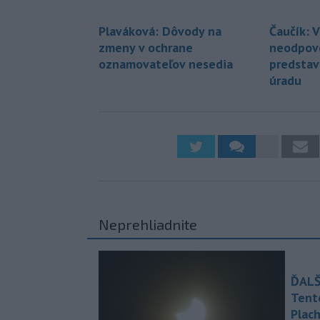
Plaváková: Dôvody na
Čaučík: 
zmeny v ochrane
neodpove
oznamovateľov nesedia
predstav
úradu
Neprehliadnite
ĎALŠ
Tent
Plach