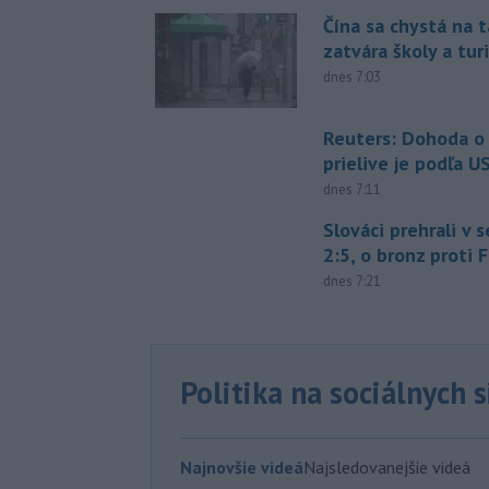
Čína sa chystá na t
zatvára školy a tur
dnes 7:03
Reuters: Dohoda 
prielive je podľa 
dnes 7:11
Slováci prehrali v 
2:5, o bronz proti 
dnes 7:21
Politika na sociálnych 
Najnovšie videá
Najsledovanejšie videá