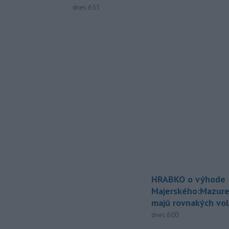
dnes 6:55
HRABKO o výhode
Majerského:Mazure
majú rovnakých vol
dnes 6:00