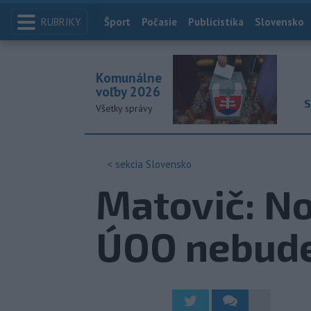
RUBRIKY
Index
Šport
Počasie
Publicistika
Slovensko
Komunálne
voľby 2026
S
Všetky správy
< sekcia
Slovensko
Matovič: No
ÚOO nebude