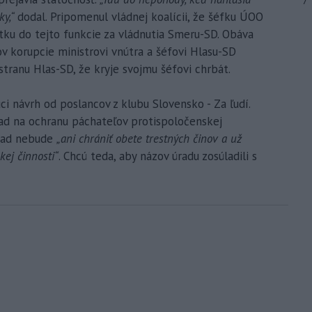
7
ky,“
dodal. Pripomenul vládnej koalícii, že šéfku ÚOO
tku do tejto funkcie za vládnutia Smeru-SD. Obáva
 korupcie ministrovi vnútra a šéfovi Hlasu-SD
 stranu Hlas-SD, že kryje svojmu šéfovi chrbát.
i návrh od poslancov z klubu Slovensko - Za ľudí.
ad na ochranu páchateľov protispoločenskej
úrad nebude
„ani chrániť obete trestných činov a už
ej činnosti“
. Chcú teda, aby názov úradu zosúladili s