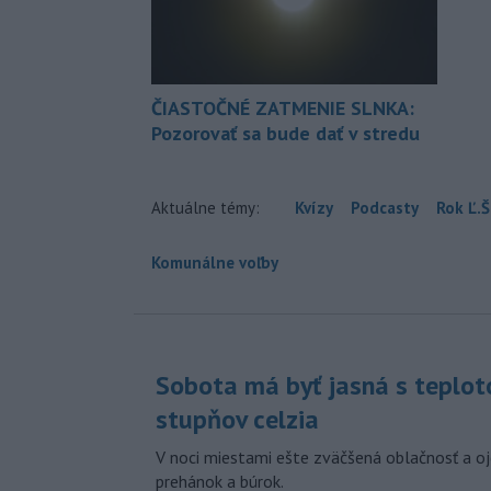
ČIASTOČNÉ ZATMENIE SLNKA:
Pozorovať sa bude dať v stredu
Aktuálne témy:
Kvízy
Podcasty
Rok Ľ.Š
Komunálne voľby
Sobota má byť jasná s teplot
stupňov celzia
V noci miestami ešte zväčšená oblačnosť a oj
prehánok a búrok.