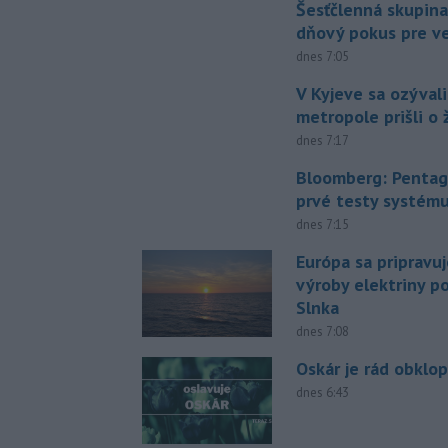
Šesťčlenná skupina
dňový pokus pre v
dnes 7:05
V Kyjeve sa ozývali
metropole prišli o ž
dnes 7:17
Bloomberg: Pentag
prvé testy systém
dnes 7:15
Európa sa pripravu
výroby elektriny p
Slnka
dnes 7:08
Oskár je rád obklo
dnes 6:43