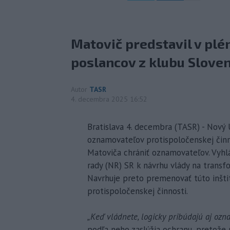
Matovič predstavil v pl
poslancov z klubu Slovens
Autor
TASR
4. decembra 2025 16:52
Bratislava 4. decembra (TASR) - Nový 
oznamovateľov protispoločenskej činn
Matoviča chrániť oznamovateľov. Vyhlá
rady (NR) SR k návrhu vlády na trans
Navrhuje preto premenovať túto inštit
protispoločenskej činnosti.
„Keď vládnete, logicky pribúdajú aj ozn
podľa neho zaslúžia ochranu, pretože 