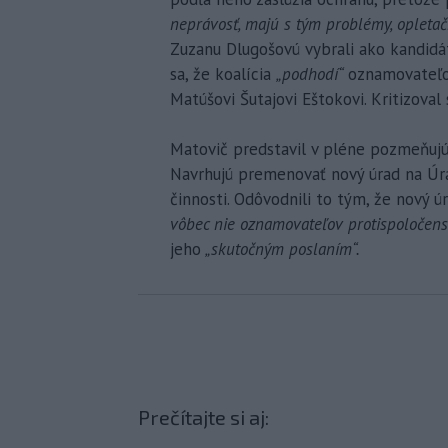
neprávosť, majú s tým problémy, opletač
Zuzanu Dlugošovú vybrali ako kandidá
sa, že koalícia
„podhodí“
oznamovateľov
Matúšovi Šutajovi Eštokovi. Kritizoval
Matovič predstavil v pléne pozmeňujúc
Navrhujú premenovať nový úrad na Úr
činnosti. Odôvodnili to tým, že nový 
vôbec nie oznamovateľov protispoločensk
jeho
„skutočným poslaním“.
Prečítajte si aj: