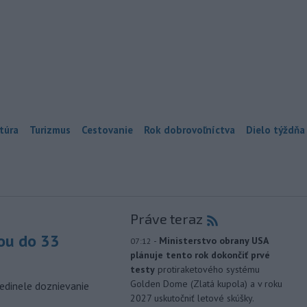
túra
Turizmus
Cestovanie
Rok dobrovoľníctva
Dielo týždňa
Práve teraz
ou do 33
-
Ministerstvo obrany USA
07:12
plánuje tento rok dokončiť prvé
testy
protiraketového systému
Golden Dome (Zlatá kupola) a v roku
edinele doznievanie
2027 uskutočniť letové skúšky.