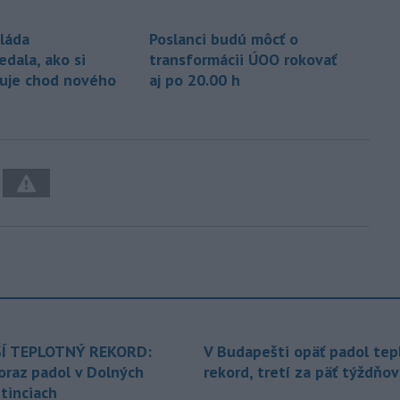
Vláda
Poslanci budú môcť o
dala, ako si
transformácii ÚOO rokovať
uje chod nového
aj po 20.00 h
Í TEPLOTNÝ REKORD:
V Budapešti opäť padol tep
oraz padol v Dolných
rekord, tretí za päť týždňov
tinciach