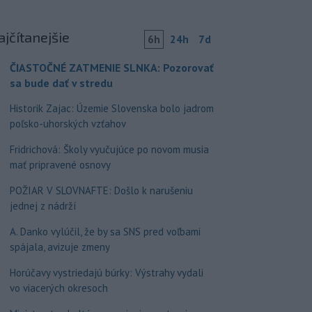
ajčítanejšie
6h
24h
7d
ČIASTOČNÉ ZATMENIE SLNKA: Pozorovať
sa bude dať v stredu
Historik Zajac: Územie Slovenska bolo jadrom
poľsko-uhorských vzťahov
Fridrichová: Školy vyučujúce po novom musia
mať pripravené osnovy
POŽIAR V SLOVNAFTE: Došlo k narušeniu
jednej z nádrží
A. Danko vylúčil, že by sa SNS pred voľbami
spájala, avizuje zmeny
Horúčavy vystriedajú búrky: Výstrahy vydali
vo viacerých okresoch