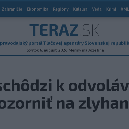
Zahraničie
Ekonomika
Regióny
Kultúra
Veda
Krimi
XML
TERAZ
.SK
pravodajský portál Tlačovej agentúry Slovenskej republi
Štvrtok
6. august 2026
Meniny má
Jozefína
schôdzi k odvolá
zorniť na zlyhan