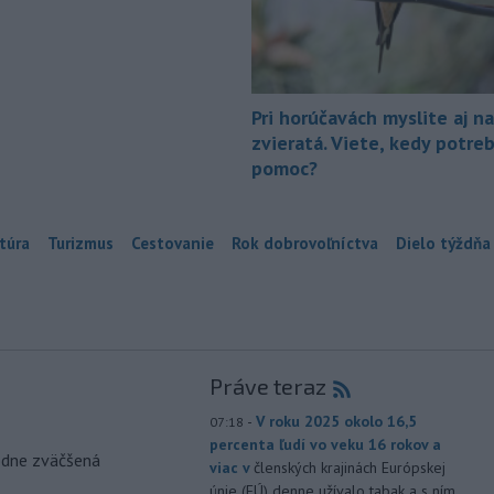
Pri horúčavách myslite aj na
zvieratá. Viete, kedy potre
pomoc?
túra
Turizmus
Cestovanie
Rok dobrovoľníctva
Dielo týždňa
Práve teraz
-
V roku 2025 okolo 16,5
07:18
percenta ľudí vo veku 16 rokov a
odne zväčšená
viac v
členských krajinách Európskej
únie (EÚ) denne užívalo tabak a s ním