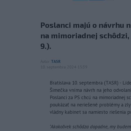
Poslanci majú o návrhu 
na mimoriadnej schôdzi, k
9.).
Autor
TASR
10. septembra 2024 15:39
Bratislava 10. septembra (TASR) - Lí
Šimečka vníma návrh na jeho odvolan
Poslanci za PS chcú na mimoriadnej s
poukázať na neriešené problémy a zlyh
vládny kabinet sa namiesto riešenia 
"Akokoľvek schôdza dopadne, my budeme 