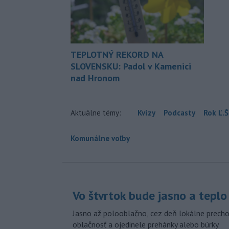
TEPLOTNÝ REKORD NA
SLOVENSKU: Padol v Kamenici
nad Hronom
Aktuálne témy:
Kvízy
Podcasty
Rok Ľ.Š
Komunálne voľby
Vo štvrtok bude jasno a teplo
Jasno až polooblačno, cez deň lokálne prech
oblačnosť a ojedinele prehánky alebo búrky.