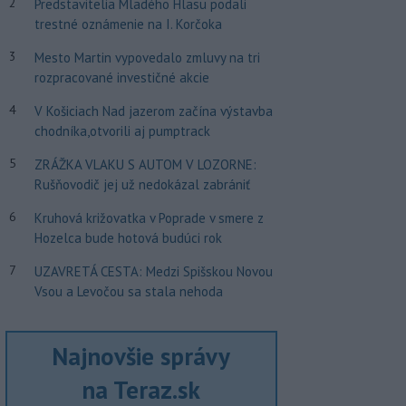
2
Predstavitelia Mladého Hlasu podali
trestné oznámenie na I. Korčoka
3
Mesto Martin vypovedalo zmluvy na tri
rozpracované investičné akcie
4
V Košiciach Nad jazerom začína výstavba
chodníka,otvorili aj pumptrack
5
ZRÁŽKA VLAKU S AUTOM V LOZORNE:
Rušňovodič jej už nedokázal zabrániť
6
Kruhová križovatka v Poprade v smere z
Hozelca bude hotová budúci rok
7
UZAVRETÁ CESTA: Medzi Spišskou Novou
Vsou a Levočou sa stala nehoda
Najnovšie správy
na Teraz.sk