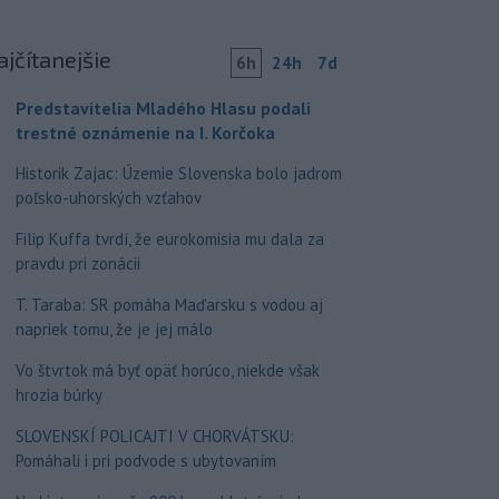
ajčítanejšie
6h
24h
7d
Predstavitelia Mladého Hlasu podali
trestné oznámenie na I. Korčoka
Historik Zajac: Územie Slovenska bolo jadrom
poľsko-uhorských vzťahov
Filip Kuffa tvrdí, že eurokomisia mu dala za
pravdu pri zonácii
T. Taraba: SR pomáha Maďarsku s vodou aj
napriek tomu, že je jej málo
Vo štvrtok má byť opäť horúco, niekde však
hrozia búrky
SLOVENSKÍ POLICAJTI V CHORVÁTSKU:
Pomáhali i pri podvode s ubytovaním