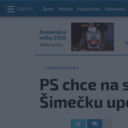
RUBRIKY
Index
Šport
Počasie
Publicistika
Slovensko
Komunálne
voľby 2026
S
Všetky správy
< sekcia
Slovensko
PS chce na 
Šimečku upo