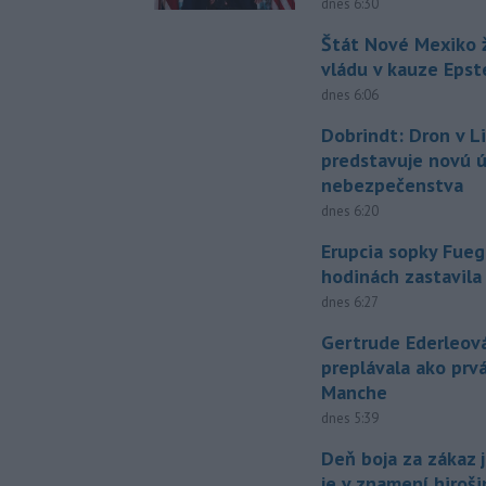
dnes 6:30
Štát Nové Mexiko ž
vládu v kauze Epst
dnes 6:06
Dobrindt: Dron v L
predstavuje novú 
nebezpečenstva
dnes 6:20
Erupcia sopky Fueg
hodinách zastavila
dnes 6:27
Gertrude Ederleov
preplávala ako prv
Manche
dnes 5:39
Deň boja za zákaz 
je v znamení hiroš