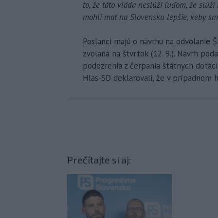
to, že táto vláda neslúži ľuďom, že slúž
mohli mať na Slovensku lepšie, keby sme
Poslanci majú o návrhu na odvolanie Š
zvolaná na štvrtok (12. 9.). Návrh pod
podozrenia z čerpania štátnych dotáci
Hlas-SD deklarovali, že v prípadnom 
Prečítajte si aj: