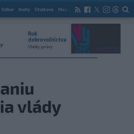
 Odber
Knihy
Útulkovo
Magazín
News Now
Archív
TASR
Rok
dobrovoľníctva
ky
Všetky správy
vaniu
ia vlády