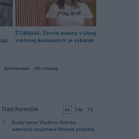
ŠTIBRAVÁ: Štvrté miesto v silnej
bujú
svetovej konkurencii je výborné
Referendum
MS v hokeji
Najčítanejšie
6h
24h
7d
Český herec Vladimír Polívka
1
odmietol zaujímavé filmové projekty