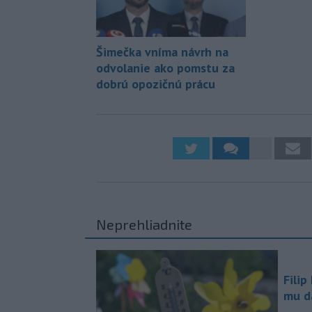
Šimečka vníma návrh na
odvolanie ako pomstu za
dobrú opozičnú prácu
Neprehliadnite
Filip
mu da