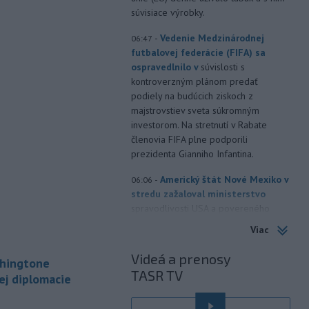
súvisiace výrobky.
-
Vedenie Medzinárodnej
06:47
futbalovej federácie (FIFA) sa
ospravedlnilo v
súvislosti s
kontroverzným plánom predať
podiely na budúcich ziskoch z
majstrovstiev sveta súkromným
investorom. Na stretnutí v Rabate
členovia FIFA plne podporili
prezidenta Gianniho Infantina.
-
Americký štát Nové Mexiko v
06:06
stredu zažaloval ministerstvo
spravodlivosti USA a povereného
ministra Todda Blanchea. Tvrdí, že
Viac
federálne úrady mu bránia vo
vyšetrovaní sexuálnych trestných činov
Videá a prenosy
shingtone
odsúdeného sexuálneho delikventa
TASR TV
ej diplomacie
Jeffreyho Epsteina.
-
Štátny tajomník
22:44