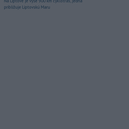
Na Liptove je vyše 900 km cyklotrás, jedna
približuje Liptovskú Maru