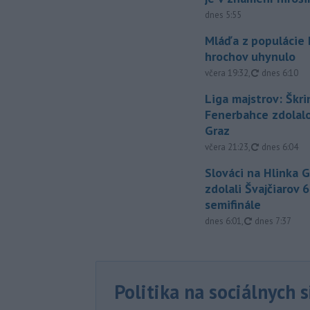
dnes 5:55
Mláďa z populácie
hrochov uhynulo
aktualizovan
včera 19:32
,
dnes 6:10
Liga majstrov: Škri
Fenerbahce zdolalo
Graz
aktualizovan
včera 21:23
,
dnes 6:04
Slováci na Hlinka 
zdolali Švajčiarov 6
semifinále
aktualizované
dnes 6:01
,
dnes 7:37
Politika na sociálnych 