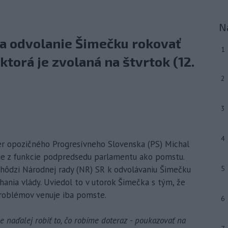
N
na odvolanie Šimečku rokovať
1
torá je zvolaná na štvrtok (12.
2
3
4
der opozičného Progresívneho Slovenska (PS) Michal
ie z funkcie podpredsedu parlamentu ako pomstu.
chôdzi Národnej rady (NR) SR k odvolávaniu Šimečku
5
ania vlády. Uviedol to v utorok Šimečka s tým, že
problémov venuje iba pomste.
6
naďalej robiť to, čo robíme doteraz - poukazovať na