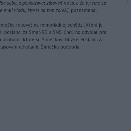
7
i iba sebe, a poukazovať zároveň na to, o čo by sme sa
 mali vládu, ktorej na tom záleží,"
poznamenal.
imečku rokovať na mimoriadnej schôdzi, ktorá je
ali poslanci za Smer-SD a SNS. Chcú ho odvolať pre
í osobami, ktoré sú Šimečkovi blízke. Poslanci za
hlasovaní odvolanie Šimečku podporia.