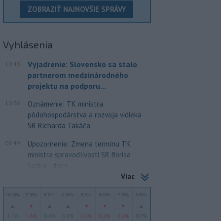
ZOBRAZIŤ NAJNOVŠIE SPRÁVY
Vyhlásenia
Vyjadrenie: Slovensko sa stalo
10:43
partnerom medzinárodného
projektu na podporu...
10:36
Oznámenie: TK ministra
pôdohospodárstva a rozvoja vidieka
SR Richarda Takáča
09:49
Upozornenie: Zmena termínu TK
ministra spravodlivosti SR Borisa
Suska - dnes
Viac