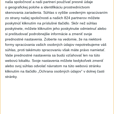
naša spoločnosť a naši partneri používať presné údaje
včera 19:21
o geografickej polohe a identifikáciu prostredníctvom
skenovania zariadenia. Súhlas s vyššie uvedeným spracúvaním
Dron s výbušninami na letisku
zo strany našej spoločnosti a našich 824 partnerov môžete
Lipsko/Halle: Spustili
poskytnúť kliknutím na príslušné tlačidlo. Skôr než súhlas
vyšetrovanie
poskytnete, môžete kliknutím jeho poskytnutie odmietnuť alebo
včera 21:29
si preštudovať podrobnejšie informácie a zmeniť svoje
prednostné nastavenia.
Zoberte na vedomie, že na niektoré
ZRÁŽKA VLAKU S AUTOM V
formy spracúvania vašich osobných údajov nepotrebujeme váš
LOZORNE: Rušňovodič jej už
súhlas, proti takémuto spracovaniu však máte právo namietať.
nedokázal zabrániť
Vaše prednostné nastavenia sa budú vzťahovať len na túto
včera 20:05
webovú lokalitu. Svoje nastavenia môžete kedykoľvek zmeniť
alebo svoj súhlas odvolať návratom na túto webovú stránku
Pri sobotňajšom výbuchu v
kliknutím na tlačidlo „Ochrana osobných údajov“ v dolnej časti
Moskve údajne zahynul aj zať
stránky.
generála Čajka
včera 18:55
V Kolumbii zachránili mláďa
zatúlaného hrocha z
Escobarovho stáda