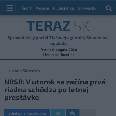
Index
Šport
Počasie
Publicistika
Slovensko
Zahranič
TERAZ
.SK
Spravodajský portál Tlačovej agentúry Slovenskej
republiky
Štvrtok
6. august 2026
Meniny má
Jozefína
< sekcia
Slovensko
NRSR: V utorok sa začína prvá
riadna schôdza po letnej
prestávke
Zdieľaj na Facebooku