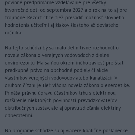
povinné predprimárne vzdelávanie pre všetky
štvorročné deti od septembra 2027 a o rok na to aj pre
trojročné. Rezort chce tiež presadiť možnosť slovného
hodnotenia učiteľmi aj žiakov šiesteho až deviateho
ročníka.
Na tejto schôdzi by sa malo definitívne rozhodnúť o
novele zákona o verejných vodovodoch z dielne
envirorezortu. Má sa ňou okrem iného zaviesť pre štát
predkupné právo na obchodné podiely či akcie
vlastníkov verejných vodovodov alebo kanalizácií. V
druhom čítaní je tiež vládna novela zákona o energetike.
Prináša právnu úpravu účastníkov trhu s elektrinou,
rozšírenie niektorých povinností prevádzkovateľov
distribučných sústav, ale aj úpravu zdieľania elektriny
odberateľmi.
Na programe schôdze sú aj viaceré koaličné poslanecké