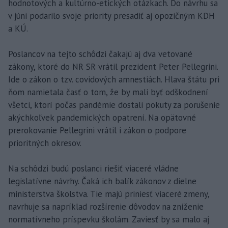
hodnotových a kultúrno-etických otázkach. Do návrhu sa
v júni podarilo svoje priority presadiť aj opozičným KDH
a KÚ.
Poslancov na tejto schôdzi čakajú aj dva vetované
zákony, ktoré do NR SR vrátil prezident Peter Pellegrini.
Ide o zákon o tzv. covidových amnestiách. Hlava štátu pri
ňom namietala časť o tom, že by mali byť odškodnení
všetci, ktorí počas pandémie dostali pokuty za porušenie
akýchkoľvek pandemických opatrení. Na opätovné
prerokovanie Pellegrini vrátil i zákon o podpore
prioritných okresov.
Na schôdzi budú poslanci riešiť viaceré vládne
legislatívne návrhy. Čaká ich balík zákonov z dielne
ministerstva školstva. Tie majú priniesť viaceré zmeny,
navrhuje sa napríklad rozšírenie dôvodov na zníženie
normatívneho príspevku školám. Zaviesť by sa malo aj