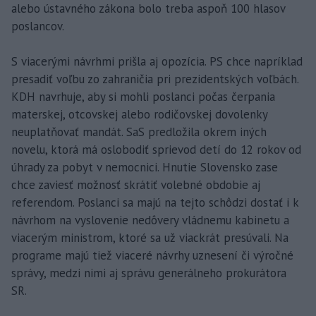
alebo ústavného zákona bolo treba aspoň 100 hlasov
poslancov.
S viacerými návrhmi prišla aj opozícia. PS chce napríklad
presadiť voľbu zo zahraničia pri prezidentských voľbách.
KDH navrhuje, aby si mohli poslanci počas čerpania
materskej, otcovskej alebo rodičovskej dovolenky
neuplatňovať mandát. SaS predložila okrem iných
novelu, ktorá má oslobodiť sprievod detí do 12 rokov od
úhrady za pobyt v nemocnici. Hnutie Slovensko zase
chce zaviesť možnosť skrátiť volebné obdobie aj
referendom. Poslanci sa majú na tejto schôdzi dostať i k
návrhom na vyslovenie nedôvery vládnemu kabinetu a
viacerým ministrom, ktoré sa už viackrát presúvali. Na
programe majú tiež viaceré návrhy uznesení či výročné
správy, medzi nimi aj správu generálneho prokurátora
SR.