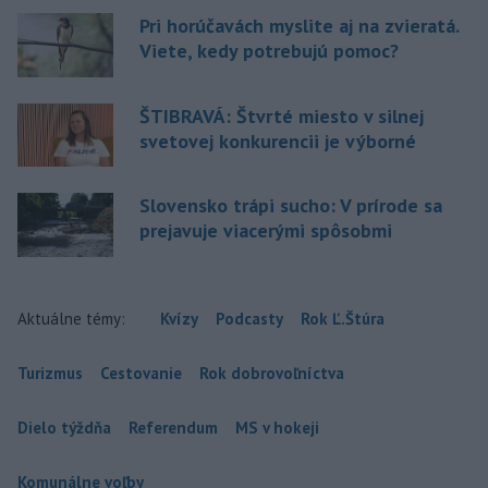
Pri horúčavách myslite aj na zvieratá.
Viete, kedy potrebujú pomoc?
ŠTIBRAVÁ: Štvrté miesto v silnej
svetovej konkurencii je výborné
Slovensko trápi sucho: V prírode sa
prejavuje viacerými spôsobmi
Aktuálne témy:
Kvízy
Podcasty
Rok Ľ.Štúra
Turizmus
Cestovanie
Rok dobrovoľníctva
Dielo týždňa
Referendum
MS v hokeji
Komunálne voľby