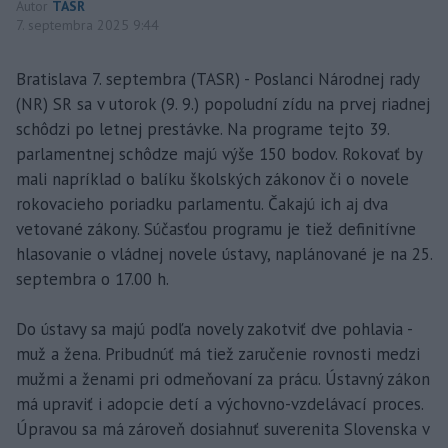
Autor
TASR
7. septembra 2025 9:44
Bratislava 7. septembra (TASR) - Poslanci Národnej rady
(NR) SR sa v utorok (9. 9.) popoludní zídu na prvej riadnej
schôdzi po letnej prestávke. Na programe tejto 39.
parlamentnej schôdze majú výše 150 bodov. Rokovať by
mali napríklad o balíku školských zákonov či o novele
rokovacieho poriadku parlamentu. Čakajú ich aj dva
vetované zákony. Súčasťou programu je tiež definitívne
hlasovanie o vládnej novele ústavy, naplánované je na 25.
septembra o 17.00 h.
Do ústavy sa majú podľa novely zakotviť dve pohlavia -
muž a žena. Pribudnúť má tiež zaručenie rovnosti medzi
mužmi a ženami pri odmeňovaní za prácu. Ústavný zákon
má upraviť i adopcie detí a výchovno-vzdelávací proces.
Úpravou sa má zároveň dosiahnuť suverenita Slovenska v