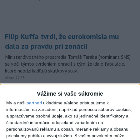
Filip Kuffa tvrdí, že eurokomisia mu
dala za pravdu pri zonácii
Minister životného prostredia Tomáš Taraba (nominant SNS)
sa voči týmto tvrdeniam ohradil s tým, že ide o fabulácie,
ktoré neodzrkadľujú skutkový stav.
včera 22:53
TEPLOTNÝ REKORD NA
Vážime si vaše súkromie
SLOVENSKU: Padol v Kamenici
My a naši
partneri
ukladáme a/alebo pristupujeme k
nad Hronom
informáciám na zariadení, napríklad pomocou súborov cookies,
aktualizované
včera 17:09
,
včera 18:42
a spracúvame osobné údaje, ako sú jedinečné identifikátory a
štandardné informácie odosielané zariadením na
SLOVENSKÍ POLICAJTI V
personalizovanú reklamu a obsah, meranie reklamy a obsahu,
CHORVÁTSKU: Pomáhali i pri
prieskumy publika a vývoj služieb.
S vaším povolením môže
podvode s ubytovaním