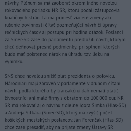
návrhy. Plénum sa má zaoberať okrem iného novelou
rokovacieho poriadku NR SR, ktorú podali zástupcovia
koaličných strán. Tá má priniesť viaceré zmeny ako
rušenie povinnosti čítať pozmeňujúci návrh či úpravy
rečníckych časov aj postupu pri hodine otázok. Poslanci
za Smer-SD zase do parlamentu predložili návrh, ktorým
chcú definovať presné podmienky, pri splnení ktorých
bude mať poistenec nárok na úhradu tzv. lieku na
výnimku.
SNS chce novelou znížiť plat prezidenta o polovicu.
Národniari majú zároveň v parlamente v druhom čítaní
návrh, podľa ktorého by transakčnú daň nemali platiť
živnostníci ani malé firmy s obratom do 100.000 eur. NR
SR má rokovať aj o návrhu z dielne Igora Šimka (Hlas-SD)
a Andreja Sitkára (Smer-SD), ktorý má zvýšiť počet
košických mestských poslancov. Ján Ferenčák (Hlas-SD)
chce zase presadiť, aby na prijate zmeny Ústavy SR