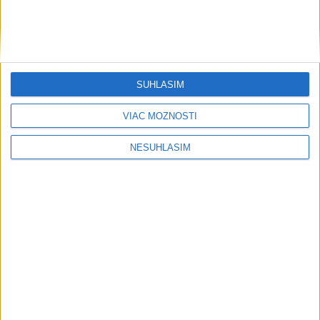
....
SÚHLASÍM
VIAC MOŽNOSTÍ
NESÚHLASÍM
....