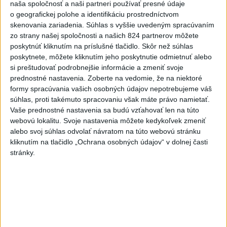
naša spoločnosť a naši partneri používať presné údaje
7
Historik Zajac: Územie Slovenska bolo jadrom poľsko-
o geografickej polohe a identifikáciu prostredníctvom
uhorských vzťahov
skenovania zariadenia. Súhlas s vyššie uvedeným spracúvaním
zo strany našej spoločnosti a našich 824 partnerov môžete
poskytnúť kliknutím na príslušné tlačidlo. Skôr než súhlas
Najnovšie správy na Teraz.sk
poskytnete, môžete kliknutím jeho poskytnutie odmietnuť alebo
si preštudovať podrobnejšie informácie a zmeniť svoje
Vyhlásenia
prednostné nastavenia.
Zoberte na vedomie, že na niektoré
formy spracúvania vašich osobných údajov nepotrebujeme váš
Priame prenosy z Národnej rady SR
súhlas, proti takémuto spracovaniu však máte právo namietať.
Vaše prednostné nastavenia sa budú vzťahovať len na túto
webovú lokalitu. Svoje nastavenia môžete kedykoľvek zmeniť
alebo svoj súhlas odvolať návratom na túto webovú stránku
Politika na sociálnych sieťach
kliknutím na tlačidlo „Ochrana osobných údajov“ v dolnej časti
stránky.
Zobraziť viac
Info
Najnovšie videá
Najsledovanejšie videá
Ministri Huliak a Tomáš po novom