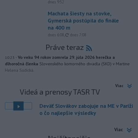
dnes 9:52
Machata šiesty na stovke,
Gymerská postúpila do finále
na 400 m
aktualizované
dnes 6:08
,
dnes 7:08
Práve teraz
-
Vo veku 94 rokov zomrela 29. júla 2026 herečka a
10:23
dlhoročná členka
Slovenského komorného divadla (SKD) v Martine
Helena Sudická.
Viac
Videá a prenosy TASR TV
Deväť Slovákov zabojuje na ME v Paríži
o čo najlepšie výsledky
Viac