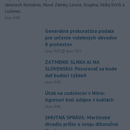
okresoch Komárno, Nové Zámky, Levice, Krupina, Veľký Krtíš a
Lučenec.
dnes 8:08
Generálna prokuratúra podala
pre určenie volebných obvodov
8 protestov
aktualizované
dnes 9:03
,
dnes 9:55
ZATMENIE SLNKA AJ NA
SLOVENSKU: Pozorovať sa bude
dať budúci týždeň
dnes 9:40
Útok na cudzincov v Nitre:
Agresori boli údajne v kuklách
dnes 9:46
SMUTNÁ SPRÁVA: Martinské
divadlo prišlo o svoju dlhoročnú