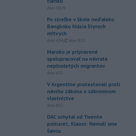
členku
dnes 10:29
Po streľbe v škole neďaleko
Bangkoku hlásia štyroch
mŕtvych
aktualizované
dnes 6:34
,
dnes 8:13
Maroko je pripravené
spolupracovať na návrate
neplnoletých migrantov
dnes 6:32
V Argentíne protestovali proti
návrhu zákona o súkromnom
vlastníctve
dnes 8:17
DAC schytal od Twente
poltucet, Klauss: Nemali sme
šancu