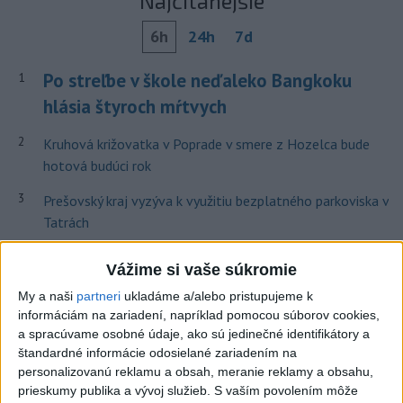
Najčítanejšie
6h
24h
7d
Po streľbe v škole neďaleko Bangkoku
1
hlásia štyroch mŕtvych
2
Kruhová križovatka v Poprade v smere z Hozelca bude
hotová budúci rok
3
Prešovský kraj vyzýva k využitiu bezplatného parkoviska v
Tatrách
4
ÚPLNÉ ZATMENIE SLNKA: Časť Európy zahalí tma,
Vážime si vaše súkromie
hrozia dôsledky
My a naši
partneri
ukladáme a/alebo pristupujeme k
5
V Košiciach Nad jazerom začína výstavba
informáciám na zariadení, napríklad pomocou súborov cookies,
chodníka,otvorili aj pumptrack
a spracúvame osobné údaje, ako sú jedinečné identifikátory a
štandardné informácie odosielané zariadením na
6
Mesto Martin vypovedalo zmluvy na tri rozpracované
personalizovanú reklamu a obsah, meranie reklamy a obsahu,
investičné akcie
prieskumy publika a vývoj služieb.
S vaším povolením môže