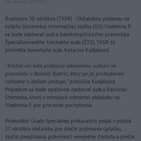
30. októbra 2023 9:52
Bratislava 30. októbra (TASR) - Obžalobou podanou na
exšéfa Slovenskej informačnej služby (SIS) Vladimíra P.
sa bude zaoberať sudca banskobystrického pracoviska
Špecializovaného trestného súdu (ŠTS). TASR to
potvrdila hovorkyňa súdu Katarína Kudjáková.
"
Trestná vec bola pridelená zákonnému sudcovi na
pracovisku v Banskej Bystrici, ktorý po jej preštudovaní
rozhodne o ďalšom postupe
," priblížila Kudjáková.
Prípadom sa bude opätovne zaoberať sudca Rastislav
Stieranka, ktorý v minulosti odmietol obžalobu na
Vladimíra P. pre procesné pochybenia.
Prokurátor Úradu špeciálnej prokuratúry podal v piatok
27. októbra obžalobu pre zločin prijímania úplatku,
zločin zneužívania právomoci verejného činiteľa a prečin