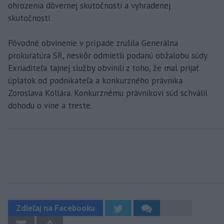
ohrozenia dôvernej skutočnosti a vyhradenej
skutočnosti.
Pôvodné obvinenie v prípade zrušila Generálna
prokuratúra SR, neskôr odmietli podanú obžalobu súdy.
Exriaditeľa tajnej služby obvinili z toho, že mal prijať
úplatok od podnikateľa a konkurzného právnika
Zoroslava Kollára. Konkurznému právnikovi súd schválil
dohodu o vine a treste.
Zdieľaj na Facebooku