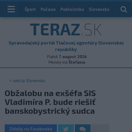
Index
Šport
Počasie
Publicistika
Slovensko
Zahranič
TERAZ
.SK
Spravodajský portál Tlačovej agentúry Slovenskej
republiky
Piatok
7. august 2026
Meniny má
Štefánia
< sekcia
Slovensko
Obžalobu na exšéfa SIS
Vladimíra P. bude riešiť
banskobystrický sudca
Zdieľaj na Facebooku