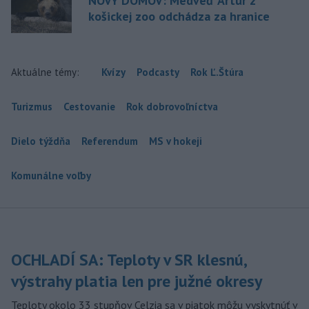
NOVÝ DOMOV: Medveď Artur z
košickej zoo odchádza za hranice
Aktuálne témy:
Kvízy
Podcasty
Rok Ľ.Štúra
Turizmus
Cestovanie
Rok dobrovoľníctva
Dielo týždňa
Referendum
MS v hokeji
Komunálne voľby
OCHLADÍ SA: Teploty v SR klesnú,
výstrahy platia len pre južné okresy
Teploty okolo 33 stupňov Celzia sa v piatok môžu vyskytnúť v