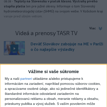
-
Teploty na Slovensku v piatok klesnú. Výstrahy prvého
08:08
stupňa platia
len pre južné okresy. Informuje o tom Slovenský
hydrometeorologický ústav (SHMÚ) na svojom webe. V Košickom kraji
varuje pred silným vetrom.
Viac
Videá a prenosy TASR TV
Deväť Slovákov zabojuje na ME v Paríži
o čo najlepšie výsledky
Viac
Najčítanejšie
Vážime si vaše súkromie
My a naši
partneri
ukladáme a/alebo pristupujeme k
6h
24h
7d
informáciám na zariadení, napríklad pomocou súborov cookies,
a spracúvame osobné údaje, ako sú jedinečné identifikátory a
Po streľbe v škole neďaleko Bangkoku
1
štandardné informácie odosielané zariadením na
personalizovanú reklamu a obsah, meranie reklamy a obsahu,
hlásia niekoľko mŕtvych
prieskumy publika a vývoj služieb.
S vaším povolením môže