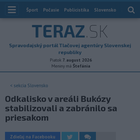
Index
Šport
Počasie
Publicistika
Slovensko
Zahranič
TERAZ
.SK
Spravodajský portál Tlačovej agentúry Slovenskej
republiky
Piatok
7. august 2026
Meniny má
Štefánia
< sekcia
Slovensko
Odkalisko v areáli Bukózy
stabilizovali a zabránilo sa
priesakom
Zdieľaj na Facebooku