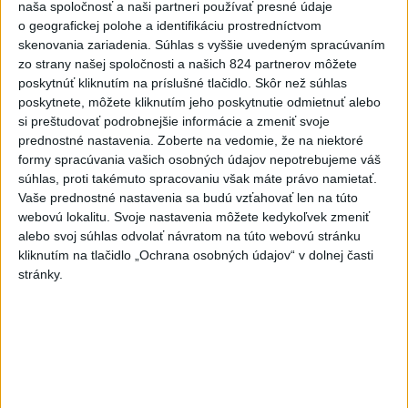
naša spoločnosť a naši partneri používať presné údaje
2
Kruhová križovatka v Poprade v smere z Hozelca bude
o geografickej polohe a identifikáciu prostredníctvom
hotová budúci rok
skenovania zariadenia. Súhlas s vyššie uvedeným spracúvaním
zo strany našej spoločnosti a našich 824 partnerov môžete
3
Prešovský kraj vyzýva k využitiu bezplatného parkoviska v
poskytnúť kliknutím na príslušné tlačidlo. Skôr než súhlas
Tatrách
poskytnete, môžete kliknutím jeho poskytnutie odmietnuť alebo
si preštudovať podrobnejšie informácie a zmeniť svoje
4
ÚPLNÉ ZATMENIE SLNKA: Časť Európy zahalí tma,
prednostné nastavenia.
Zoberte na vedomie, že na niektoré
hrozia dôsledky
formy spracúvania vašich osobných údajov nepotrebujeme váš
súhlas, proti takémuto spracovaniu však máte právo namietať.
5
V Košiciach Nad jazerom začína výstavba
Vaše prednostné nastavenia sa budú vzťahovať len na túto
chodníka,otvorili aj pumptrack
webovú lokalitu. Svoje nastavenia môžete kedykoľvek zmeniť
alebo svoj súhlas odvolať návratom na túto webovú stránku
6
Historik Zajac: Územie Slovenska bolo jadrom poľsko-
kliknutím na tlačidlo „Ochrana osobných údajov“ v dolnej časti
uhorských vzťahov
stránky.
7
Mesto Martin vypovedalo zmluvy na tri rozpracované
investičné akcie
Najnovšie správy na Teraz.sk
Vyhlásenia