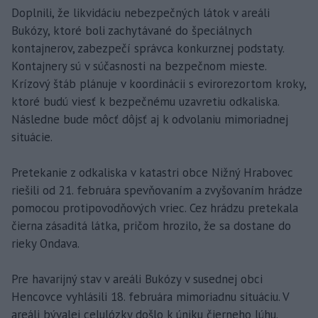
Doplnili, že likvidáciu nebezpečných látok v areáli
Bukózy, ktoré boli zachytávané do špeciálnych
kontajnerov, zabezpečí správca konkurznej podstaty.
Kontajnery sú v súčasnosti na bezpečnom mieste.
Krízový štáb plánuje v koordinácii s evirorezortom kroky,
ktoré budú viesť k bezpečnému uzavretiu odkaliska.
Následne bude môcť dôjsť aj k odvolaniu mimoriadnej
situácie.
Pretekanie z odkaliska v katastri obce Nižný Hrabovec
riešili od 21. februára spevňovaním a zvyšovaním hrádze
pomocou protipovodňových vriec. Cez hrádzu pretekala
čierna zásaditá látka, pričom hrozilo, že sa dostane do
rieky Ondava.
Pre havarijný stav v areáli Bukózy v susednej obci
Hencovce vyhlásili 18. februára mimoriadnu situáciu. V
areáli bývalej celulózky došlo k úniku čierneho lúhu.