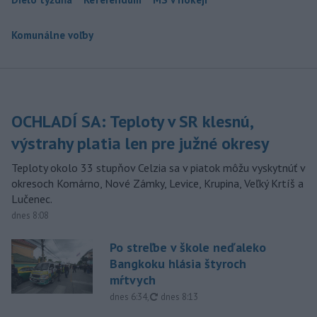
Komunálne voľby
OCHLADÍ SA: Teploty v SR klesnú,
výstrahy platia len pre južné okresy
Teploty okolo 33 stupňov Celzia sa v piatok môžu vyskytnúť v
okresoch Komárno, Nové Zámky, Levice, Krupina, Veľký Krtíš a
Lučenec.
dnes 8:08
Po streľbe v škole neďaleko
Bangkoku hlásia štyroch
mŕtvych
aktualizované
dnes 6:34
,
dnes 8:13