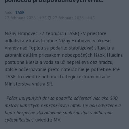
Autor
TASR
aktualizované
27. februára 2026 14:25
,
27. februára 2026 14:45
Nižný Hrabovec 27. februára (TASR) - V priestore
odkaliska v katastri obce Nižný Hrabovec v okrese
Vranov nad Topľou sa podarilo stabilizovať situáciu a
zabrániť ďalším priesakom nebezpečných látok. Hladina
postupne klesla a voda sa už neprelieva cez hrádzu,
ďalšie odčerpávanie preto nateraz nie je potrebné. Pre
TASR to uviedli z odboru strategickej komunikácie
Ministerstva vnútra SR.
„
Počas uplynulých dní sa podarilo odčerpať viac ako 500
metrov kubických nebezpečných látok. Tie boli odvezené a
budú bezpečne zlikvidované spoločnosťou s odbornou
spôsobilosťou
,“ uviedli z MV.