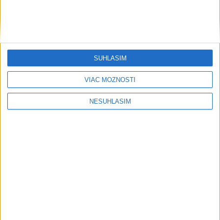
SÚHLASÍM
VIAC MOŽNOSTÍ
NESÚHLASÍM
....