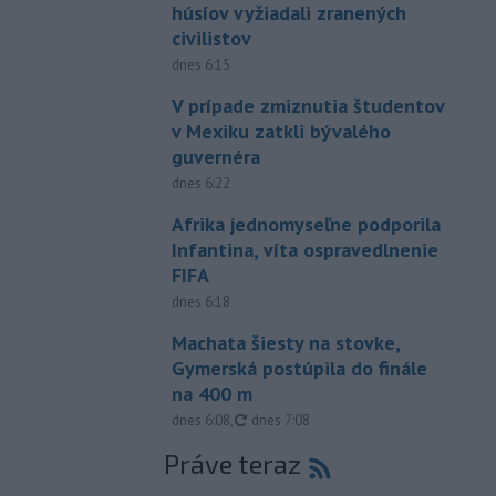
húsíov vyžiadali zranených
civilistov
dnes 6:15
V prípade zmiznutia študentov
v Mexiku zatkli bývalého
guvernéra
dnes 6:22
Afrika jednomyseľne podporila
Infantina, víta ospravedlnenie
FIFA
dnes 6:18
Machata šiesty na stovke,
Gymerská postúpila do finále
na 400 m
aktualizované
dnes 6:08
,
dnes 7:08
Práve teraz