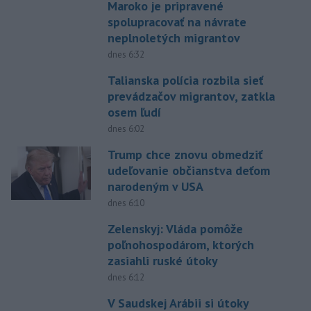
Maroko je pripravené
spolupracovať na návrate
neplnoletých migrantov
dnes 6:32
Talianska polícia rozbila sieť
prevádzačov migrantov, zatkla
osem ľudí
dnes 6:02
Trump chce znovu obmedziť
udeľovanie občianstva deťom
narodeným v USA
dnes 6:10
Zelenskyj: Vláda pomôže
poľnohospodárom, ktorých
zasiahli ruské útoky
dnes 6:12
V Saudskej Arábii si útoky