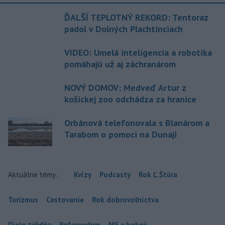
ĎALŠÍ TEPLOTNÝ REKORD: Tentoraz
padol v Dolných Plachtinciach
VIDEO: Umelá inteligencia a robotika
pomáhajú už aj záchranárom
NOVÝ DOMOV: Medveď Artur z
košickej zoo odchádza za hranice
Orbánová telefonovala s Blanárom a
Tarabom o pomoci na Dunaji
Aktuálne témy:
Kvízy
Podcasty
Rok Ľ.Štúra
Turizmus
Cestovanie
Rok dobrovoľníctva
Dielo týždňa
Referendum
MS v hokeji