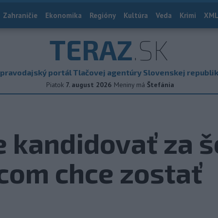
Zahraničie
Ekonomika
Regióny
Kultúra
Veda
Krimi
XML
TERAZ
.SK
pravodajský portál Tlačovej agentúry Slovenskej republi
Piatok
7. august 2026
Meniny má
Štefánia
 kandidovať za š
com chce zostať