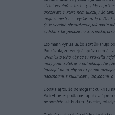
získať verejnú zákazku. (...) My naprík
ukazovatele, ktoré nám ukazujú, že tam,
majú zamestnanci vyššie mzdy o 20 až 2
čo je verejné obstarávanie, tak podľa 
zadržíme tie peniaze na Slovensku, alebo
Lexmann vyhlásila, že štát šikanuje po
Poukázala, že verejná správa nemá svo
„
Namiesto toho, aby sa tu vytvorila nejak
malý podnikateľ, aj tí poľnohospodári, že
´makajú´ na to, aby sa tu potom rozhajd
haciendami, s kukuricami, ´slayádami´ a t
Dodala aj to, že demografickú krízu n
Potrebné je podľa nej aplikovať proro
nepomôže, ak budú tri štvrtiny mladých
Ondruš poukázal, že vládna koalícia n