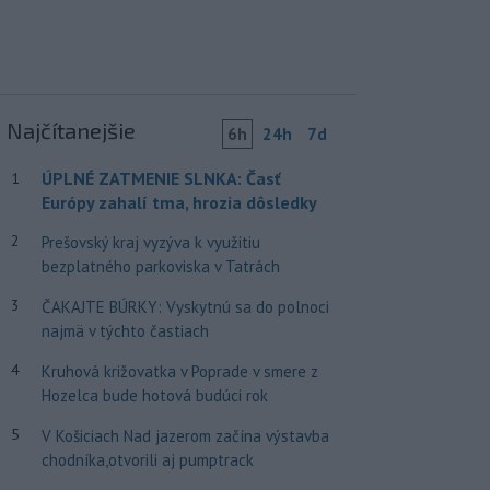
Najčítanejšie
6h
24h
7d
ÚPLNÉ ZATMENIE SLNKA: Časť
1
Európy zahalí tma, hrozia dôsledky
2
Prešovský kraj vyzýva k využitiu
bezplatného parkoviska v Tatrách
3
ČAKAJTE BÚRKY: Vyskytnú sa do polnoci
najmä v týchto častiach
4
Kruhová križovatka v Poprade v smere z
Hozelca bude hotová budúci rok
5
V Košiciach Nad jazerom začína výstavba
chodníka,otvorili aj pumptrack