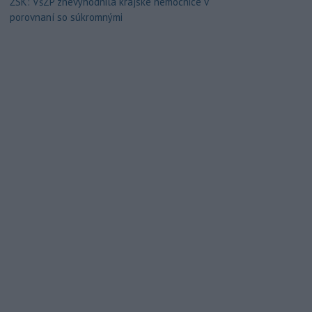
ŽSK: VšZP znevýhodnila krajské nemocnice v
porovnaní so súkromnými