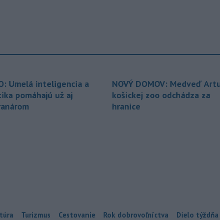
O: Umelá inteligencia a
NOVÝ DOMOV: Medveď Artu
tika pomáhajú už aj
košickej zoo odchádza za
ranárom
hranice
túra
Turizmus
Cestovanie
Rok dobrovoľníctva
Dielo týždňa