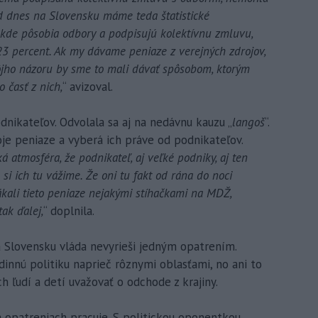
lad dnes na Slovensku máme teda štatistické
 kde pôsobia odbory a podpisujú kolektívnu zmluvu,
3 percent. Ak my dávame peniaze z verejných zdrojov,
môjho názoru by sme to mali dávať spôsobom, ktorým
 časť z nich,
“ avizoval.
dnikateľov. Odvolala sa aj na nedávnu kauzu „
langoš
“.
je peniaze a vyberá ich práve od podnikateľov.
á atmosféra, že podnikateľ, aj veľké podniky, aj ten
 si ich tu vážime. Že oni tu fakt od rána do noci
ákali tieto peniaze nejakými stíhačkami na MDŽ,
ak ďalej,
“ doplnila.
a Slovensku vláda nevyrieši jedným opatrením.
dinnú politiku naprieč rôznymi oblasťami, no ani to
 ľudí a detí uvažovať o odchode z krajiny.
a opatreniach pracuje. S politickou oponentkou