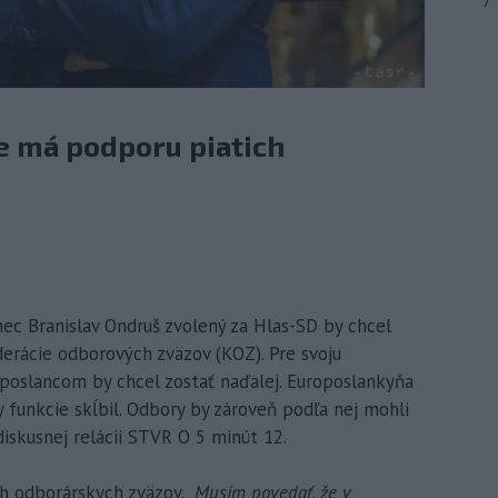
7
e má podporu piatich
anec Branislav Ondruš zvolený za Hlas-SD by chcel
erácie odborových zväzov (KOZ). Pre svoju
roposlancom by chcel zostať naďalej. Europoslankyňa
funkcie skĺbil. Odbory by zároveň podľa nej mohli
v diskusnej relácii STVR O 5 minút 12.
h odborárskych zväzov. „
Musím povedať, že v