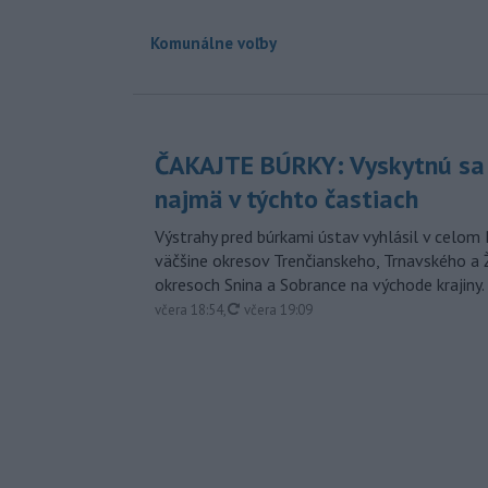
Komunálne voľby
ČAKAJTE BÚRKY: Vyskytnú sa 
najmä v týchto častiach
Výstrahy pred búrkami ústav vyhlásil v celom 
väčšine okresov Trenčianskeho, Trnavského a Ž
okresoch Snina a Sobrance na východe krajiny.
aktualizované
včera 18:54
,
včera 19:09