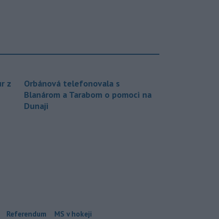
r z
Orbánová telefonovala s
Blanárom a Tarabom o pomoci na
Dunaji
Referendum
MS v hokeji