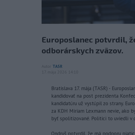
Europoslanec potvrdil, ž
odborárskych zväzov.
Autor
TASR
17. mája 2026 14:10
Bratislava 17. mája (TASR) - Europosl
kandidovať na post prezidenta Konfed
kandidatúru už vystúpil zo strany. Eu
za KDH Miriam Lexmann nevie, ako by 
byť spolitizované. Politici to uviedli 
Ondruš potvrdil, že má podporu piatic