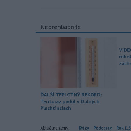
Neprehliadnite
VIDE
robo
zách
ĎALŠÍ TEPLOTNÝ REKORD:
Tentoraz padol v Dolných
Plachtinciach
Aktuálne témy:
Kvízy
Podcasty
Rok Ľ.Š