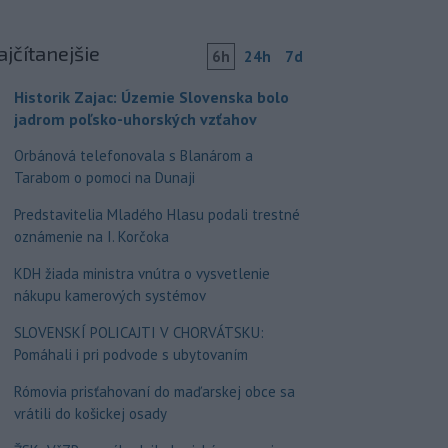
ajčítanejšie
6h
24h
7d
Historik Zajac: Územie Slovenska bolo
jadrom poľsko-uhorských vzťahov
Orbánová telefonovala s Blanárom a
Tarabom o pomoci na Dunaji
Predstavitelia Mladého Hlasu podali trestné
oznámenie na I. Korčoka
KDH žiada ministra vnútra o vysvetlenie
nákupu kamerových systémov
SLOVENSKÍ POLICAJTI V CHORVÁTSKU:
Pomáhali i pri podvode s ubytovaním
Rómovia prisťahovaní do maďarskej obce sa
vrátili do košickej osady