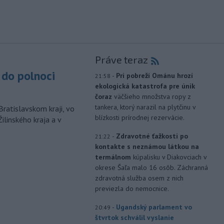
Práve teraz
do polnoci
-
Pri pobreží Ománu hrozí
21:58
ekologická katastrofa pre únik
čoraz
väčšieho množstva ropy z
tankera, ktorý narazil na plytčinu v
Bratislavskom kraji, vo
blízkosti prírodnej rezervácie.
ilinského kraja a v
-
Zdravotné ťažkosti po
21:22
kontakte s neznámou látkou na
termálnom
kúpalisku v Diakovciach v
okrese Šaľa malo 16 osôb. Záchranná
zdravotná služba osem z nich
previezla do nemocnice.
-
Ugandský parlament vo
20:49
štvrtok schválil vyslanie