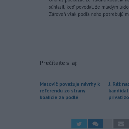
súhlasil, keď povedal, že mladým ľuď
Zároveň však podľa neho potrebujú mo
Prečítajte si aj:
Matovič považuje návrhy k
J. Ráž na
referendu zo strany
kandidat
koalície za podlé
privatiz