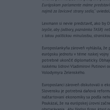
Európskom parlamente máme predstavite
najmä za ľavicové strany sedia,
“ uviedol
Lexmann si nevie predstaviť, ako by On
lepšie, aby (odbory, poznámka TASR) neb
s takou politickou minulosťou, stranícko
Europoslankyňa zároveň vyhlásila, že
európsku jednotu v téme ruskej vojny 
potrebné ukončiť diplomaticky. Obhaj
ruskému lídrovi Vladimirovi Putinovi 
Volodymyra Zelenského.
Europoslanci zároveň diskutovali o ek
Slovensku je potrebná daňová reforma.
naštartovaní ekonomiky sa podľa neho
Poukázal, že na európskej úrovni zač
obstarávania. „
Aby žiadna firma, ktorá