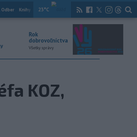
23
°C
 Odber
Knihy
Útulkovo
Magazín
News Now
Archív
TASR
Rok
dobrovoľníctva
ky
Všetky správy
éfa KOZ,