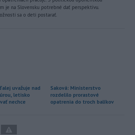
om je na Slovensku potrebné dať perspektívu.
žnosti sa o deti postarať.
ďalej uvažuje nad
Saková: Ministerstvo
úrou, letisko
rozdelilo prorastové
ovať nechce
opatrenia do troch balíkov