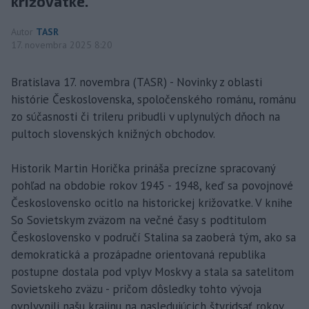
križovatke.
Autor
TASR
17. novembra 2025 8:20
Bratislava 17. novembra (TASR) - Novinky z oblasti
histórie Československa, spoločenského románu, románu
zo súčasnosti či trileru pribudli v uplynulých dňoch na
pultoch slovenských knižných obchodov.
Historik Martin Horička prináša precízne spracovaný
pohľad na obdobie rokov 1945 - 1948, keď sa povojnové
Československo ocitlo na historickej križovatke. V knihe
So Sovietskym zväzom na večné časy s podtitulom
Československo v područí Stalina sa zaoberá tým, ako sa
demokratická a prozápadne orientovaná republika
postupne dostala pod vplyv Moskvy a stala sa satelitom
Sovietskeho zväzu - pričom dôsledky tohto vývoja
ovplyvnili našu krajinu na nasledujúcich štyridsať rokov.