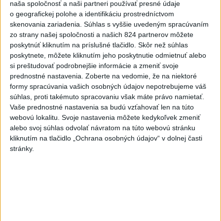
Útok na cudzincov v Nitre:
naša spoločnosť a naši partneri používať presné údaje
Agresori boli údajne v kuklách
o geografickej polohe a identifikáciu prostredníctvom
skenovania zariadenia. Súhlas s vyššie uvedeným spracúvaním
dnes 9:46
zo strany našej spoločnosti a našich 824 partnerov môžete
SMUTNÁ SPRÁVA: Martinské
poskytnúť kliknutím na príslušné tlačidlo. Skôr než súhlas
divadlo prišlo o svoju dlhoročnú
poskytnete, môžete kliknutím jeho poskytnutie odmietnuť alebo
členku
si preštudovať podrobnejšie informácie a zmeniť svoje
prednostné nastavenia.
Zoberte na vedomie, že na niektoré
dnes 10:29
formy spracúvania vašich osobných údajov nepotrebujeme váš
Po streľbe v škole neďaleko
súhlas, proti takémuto spracovaniu však máte právo namietať.
Bangkoku hlásia štyroch
Vaše prednostné nastavenia sa budú vzťahovať len na túto
webovú lokalitu. Svoje nastavenia môžete kedykoľvek zmeniť
mŕtvych
alebo svoj súhlas odvolať návratom na túto webovú stránku
aktualizované
dnes 6:34
,
dnes 8:13
kliknutím na tlačidlo „Ochrana osobných údajov“ v dolnej časti
Maroko je pripravené
stránky.
spolupracovať na návrate
neplnoletých migrantov
dnes 6:32
V Argentíne protestovali proti
návrhu zákona o súkromnom