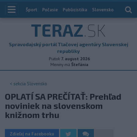
Index
Šport
Počasie
Publicistika
Slovensko
Zahranič
TERAZ
.SK
Spravodajský portál Tlačovej agentúry Slovenskej
republiky
Piatok
7. august 2026
Meniny má
Štefánia
< sekcia
Slovensko
OPLATÍ SA PREČÍTAŤ: Prehľad
noviniek na slovenskom
knižnom trhu
Zdieľaj na Facebooku