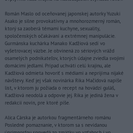
Román Maslo od oceňovanej japonskej autorky Yuzuki
Asako je silne provokatívny a mnohorozmerný román,
ktorý sa zaoberá témami kuchyne, sexuality,
spoločenských očakávaní a extrémnej manipulácie.
Gurmánska kuchárka Manako Kadžiová sedí vo
vyšetrovacej väzbe. Je obvinená zo sériových vrážd
osamelých podnikateľov, ktorých údajne zviedla svojimi
domácimi jedlami. Prípad uchváti celú krajinu, ale
Kadžiová odmieta hovoriť s médiami a neprijíma nijaké
návštevy. Keď jej však novinárka Rika Mačidová napíše
list, v ktorom ju požiada o recept na hovädzí guláš,
Kadžiová neodolá a odpovie jej. Rika je jediná žena v
redakcii novín, pre ktoré píše.
Alica Cárska je autorkou fragmentárneho románu
Posledné pomaznanie, v ktorom sa s nevídanou
úprimnosťou spovedá zo zmätku vo vzťahoch i vo