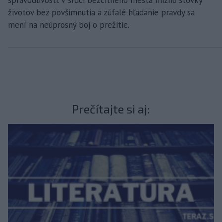
spravodlivosti. V srdci bezcitného mesta miznú stovky
životov bez povšimnutia a zúfalé hľadanie pravdy sa
mení na neúprosný boj o prežitie.
Prečítajte si aj: