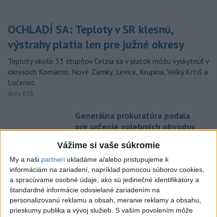
OCHLADÍ SA: Teploty v SR klesnú,
výstrahy platia len pre južné okresy
Teploty okolo 33 stupňov Celzia sa v piatok môžu vyskytnúť v
okresoch Komárno, Nové Zámky, Levice, Krupina, Veľký Krtíš a
Lučenec.
dnes 8:08
Generálna prokuratúra podala
pre určenie volebných obvodov
8 protestov
Vážime si vaše súkromie
aktualizované
dnes 9:03
,
dnes 9:55
My a naši
partneri
ukladáme a/alebo pristupujeme k
ZATMENIE SLNKA AJ NA
informáciám na zariadení, napríklad pomocou súborov cookies,
SLOVENSKU: Pozorovať sa bude
a spracúvame osobné údaje, ako sú jedinečné identifikátory a
dať budúci týždeň
štandardné informácie odosielané zariadením na
personalizovanú reklamu a obsah, meranie reklamy a obsahu,
dnes 9:40
prieskumy publika a vývoj služieb.
S vaším povolením môže