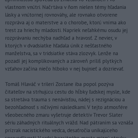
vlastnom vnútri. Načrtáva v ňom nielen témy hľadania
lásky a vnútornej rovnováhy, ale rovnako otvorene
rozpráva aj o materstve a o chorobe, ktorú vníma ako
trest za hriechy mladosti. Napriek neľahkému osudu jej
rozprávaniu nechýba nadhľad a hravosť. Z nevier, v
ktorých v dvadsiatke hľadala únik z nešťastného
manželstva, sa v tridsiatke stáva zlozvyk. Lenže na
pozadí jej komplikovaných a zároveň príliš plytkých
vzťahov začína niečo hlboko v nej bujnieť a dozrievať.
Tomáš Hlaváč v trileri Zostane iba popol pozýva
čitateľov na strhujúcu cestu do hĺbky ľudskej mysle, kde
sa stretáva trauma s nenávisťou, nádej s rezignáciou a
bezohľadnosť s ničivými následkami. V tejto atmosfére
všeobecného zmaru vyšetruje detektív Trevor Slater
sériu záhadných rituálnych vrážd. Nad pátraním sa vznáša
prízrak nacistického vedca, desaťročia unikajúceho