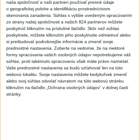
naša spoločnosť a naši partneri používať presné údaje
zaútočili na taxikára
o geografickej polohe a identifikáciu prostredníctvom
dnes 11:40
skenovania zariadenia. Súhlas s vyššie uvedeným spracúvaním
zo strany našej spoločnosti a našich 824 partnerov môžete
NEBEZPEČNÁ POTÝČKA: Po
poskytnúť kliknutím na príslušné tlačidlo. Skôr než súhlas
bodnutí neznámym predmetom
poskytnete, môžete kliknutím jeho poskytnutie odmietnuť alebo
skončil v nemocnici
si preštudovať podrobnejšie informácie a zmeniť svoje
dnes 12:10
prednostné nastavenia.
Zoberte na vedomie, že na niektoré
formy spracúvania vašich osobných údajov nepotrebujeme váš
Agrorezort: Výmera lesných
súhlas, proti takémuto spracovaniu však máte právo namietať.
pozemkov a porastov sa
Vaše prednostné nastavenia sa budú vzťahovať len na túto
dlhodobo zvyšuje
webovú lokalitu. Svoje nastavenia môžete kedykoľvek zmeniť
dnes 10:24
alebo svoj súhlas odvolať návratom na túto webovú stránku
kliknutím na tlačidlo „Ochrana osobných údajov“ v dolnej časti
Slováci prehrali duel o bronz,
stránky.
Štolc: Hodnotí sa to ťažko
dnes 10:18
Práve teraz
-
Vo Valčianskej doline pri Martine napadol v sobotu (8. 8.)
12:57
podvečer
medveď muža na bicykli. Strhol ho na zem a spôsobil mu