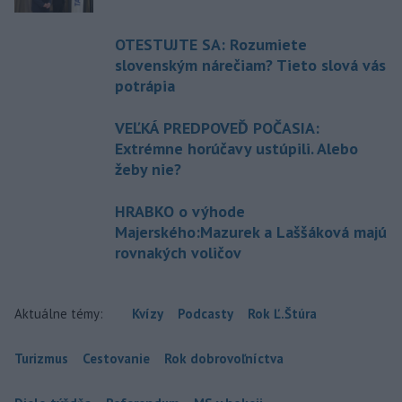
OTESTUJTE SA: Rozumiete
slovenským nárečiam? Tieto slová vás
potrápia
VEĽKÁ PREDPOVEĎ POČASIA:
Extrémne horúčavy ustúpili. Alebo
žeby nie?
HRABKO o výhode
Majerského:Mazurek a Laššáková majú
rovnakých voličov
Aktuálne témy:
Kvízy
Podcasty
Rok Ľ.Štúra
Turizmus
Cestovanie
Rok dobrovoľníctva