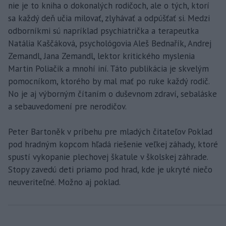
nie je to kniha o dokonalých rodičoch, ale o tých, ktorí
sa každý deň učia milovať, zlyhávať a odpúšťať si. Medzi
odborníkmi sú napríklad psychiatrička a terapeutka
Natália Kaščáková, psychológovia Aleš Bednařík, Andrej
Zemandl, Jana Zemandl, lektor kritického myslenia
Martin Poliačik a mnohí iní. Táto publikácia je skvelým
pomocníkom, ktorého by mal mať po ruke každý rodič.
No je aj výborným čítaním o duševnom zdraví, sebaláske
a sebauvedomení pre nerodičov.
Peter Bartoněk v príbehu pre mladých čitateľov Poklad
pod hradným kopcom hľadá riešenie veľkej záhady, ktoré
spustí vykopanie plechovej škatule v školskej záhrade.
Stopy zavedú deti priamo pod hrad, kde je ukryté niečo
neuveriteľné. Možno aj poklad.