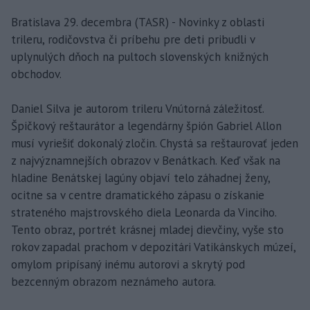
Bratislava 29. decembra (TASR) - Novinky z oblasti
trileru, rodičovstva či príbehu pre deti pribudli v
uplynulých dňoch na pultoch slovenských knižných
obchodov.
Daniel Silva je autorom trileru Vnútorná záležitosť.
Špičkový reštaurátor a legendárny špión Gabriel Allon
musí vyriešiť dokonalý zločin. Chystá sa reštaurovať jeden
z najvýznamnejších obrazov v Benátkach. Keď však na
hladine Benátskej lagúny objaví telo záhadnej ženy,
ocitne sa v centre dramatického zápasu o získanie
strateného majstrovského diela Leonarda da Vinciho.
Tento obraz, portrét krásnej mladej dievčiny, vyše sto
rokov zapadal prachom v depozitári Vatikánskych múzeí,
omylom pripísaný inému autorovi a skrytý pod
bezcenným obrazom neznámeho autora.