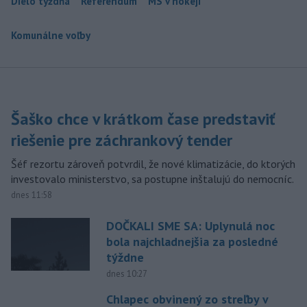
Dielo týždňa
Referendum
MS v hokeji
Komunálne voľby
Šaško chce v krátkom čase predstaviť
riešenie pre záchrankový tender
Šéf rezortu zároveň potvrdil, že nové klimatizácie, do ktorých
investovalo ministerstvo, sa postupne inštalujú do nemocníc.
dnes 11:58
DOČKALI SME SA: Uplynulá noc
bola najchladnejšia za posledné
týždne
dnes 10:27
Chlapec obvinený zo streľby v