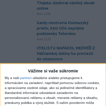
Thajsku sledoval násilný obsah
online
dnes 12:01
Gardy neotvoria Hormuzský
prieliv, kým USA neprijmú
podmienky Teheránu
dnes 12:25
CYKLISTU NAPADOL MEDVEĎ:Z
Valčianskej doliny ho previezli
do nemocnice
dnes 12:59
Vážime si vaše súkromie
TAXIKÁR POD VPLYVOM
My a naši
partneri
ukladáme a/alebo pristupujeme k
DROG:Na festivale Lovestream
informáciám na zariadení, napríklad pomocou súborov cookies,
narazil do policajtov
a spracúvame osobné údaje, ako sú jedinečné identifikátory a
dnes 12:30
štandardné informácie odosielané zariadením na
personalizovanú reklamu a obsah, meranie reklamy a obsahu,
POKUS O VRAŽDU: Polícia
prieskumy publika a vývoj služieb.
S vaším povolením môže
obvinila mladíkov, ktorí