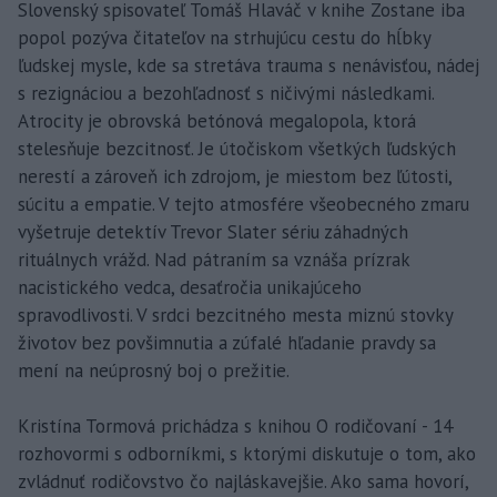
Slovenský spisovateľ Tomáš Hlaváč v knihe Zostane iba
popol pozýva čitateľov na strhujúcu cestu do hĺbky
ľudskej mysle, kde sa stretáva trauma s nenávisťou, nádej
s rezignáciou a bezohľadnosť s ničivými následkami.
Atrocity je obrovská betónová megalopola, ktorá
stelesňuje bezcitnosť. Je útočiskom všetkých ľudských
nerestí a zároveň ich zdrojom, je miestom bez ľútosti,
súcitu a empatie. V tejto atmosfére všeobecného zmaru
vyšetruje detektív Trevor Slater sériu záhadných
rituálnych vrážd. Nad pátraním sa vznáša prízrak
nacistického vedca, desaťročia unikajúceho
spravodlivosti. V srdci bezcitného mesta miznú stovky
životov bez povšimnutia a zúfalé hľadanie pravdy sa
mení na neúprosný boj o prežitie.
Kristína Tormová prichádza s knihou O rodičovaní - 14
rozhovormi s odborníkmi, s ktorými diskutuje o tom, ako
zvládnuť rodičovstvo čo najláskavejšie. Ako sama hovorí,