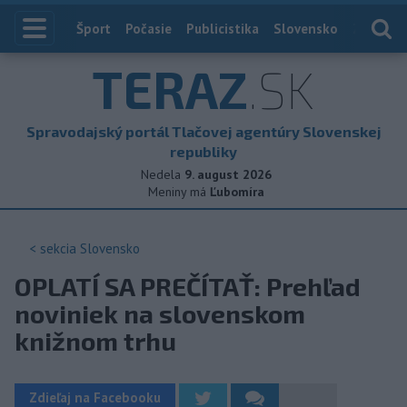
Index
Šport
Počasie
Publicistika
Slovensko
Zahranič
TERAZ
.SK
Spravodajský portál Tlačovej agentúry Slovenskej
republiky
Nedela
9. august 2026
Meniny má
Ľubomíra
< sekcia
Slovensko
OPLATÍ SA PREČÍTAŤ: Prehľad
noviniek na slovenskom
knižnom trhu
Zdieľaj na Facebooku