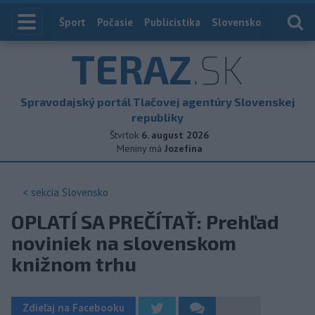
Index
Šport
Počasie
Publicistika
Slovensko
Zahranič
TERAZ
.SK
Spravodajský portál Tlačovej agentúry Slovenskej
republiky
Štvrtok
6. august 2026
Meniny má
Jozefína
< sekcia
Slovensko
OPLATÍ SA PREČÍTAŤ: Prehľad
noviniek na slovenskom
knižnom trhu
Zdieľaj na Facebooku