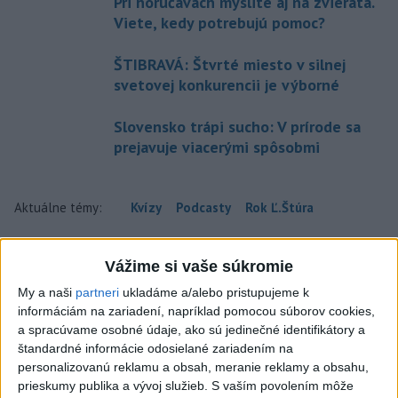
Pri horúčavách myslite aj na zvieratá.
Viete, kedy potrebujú pomoc?
ŠTIBRAVÁ: Štvrté miesto v silnej
svetovej konkurencii je výborné
Slovensko trápi sucho: V prírode sa
prejavuje viacerými spôsobmi
Aktuálne témy:
Kvízy
Podcasty
Rok Ľ.Štúra
Turizmus
Cestovanie
Rok dobrovoľníctva
Vážime si vaše súkromie
My a naši
partneri
ukladáme a/alebo pristupujeme k
Dielo týždňa
Referendum
MS v hokeji
informáciám na zariadení, napríklad pomocou súborov cookies,
a spracúvame osobné údaje, ako sú jedinečné identifikátory a
Komunálne voľby
štandardné informácie odosielané zariadením na
personalizovanú reklamu a obsah, meranie reklamy a obsahu,
prieskumy publika a vývoj služieb.
S vaším povolením môže