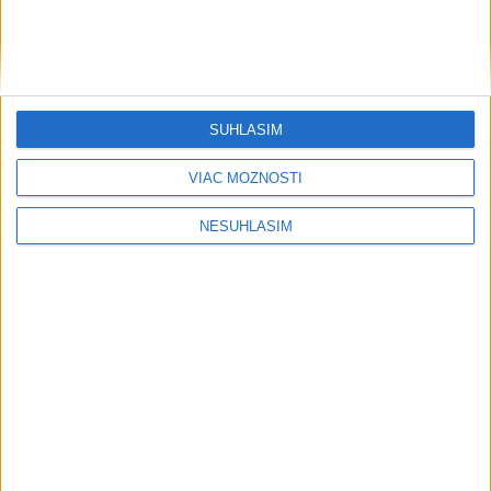
včera 20:05
Zranená poľská turistka v Malej Fatre: Zasahovali horskí
záchranári
NEŠŤASTIE NA BAGROVISKU: Polícia preveruje utopenie
SÚHLASÍM
chlapca
VIAC MOŽNOSTÍ
V Košiciach Nad jazerom začína výstavba chodníka,otvorili
aj pumptrack
NESÚHLASÍM
Neprehliadnite
Podvodníci majú novú stratégiu,
nenechajte sa nachytať