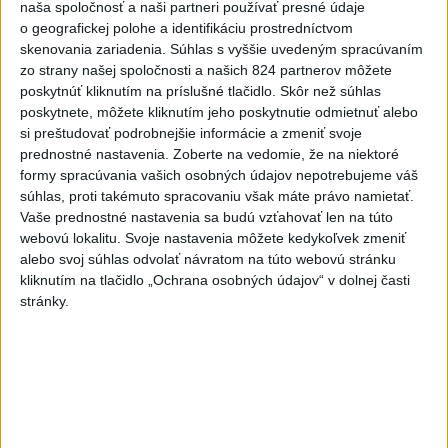
naša spoločnosť a naši partneri používať presné údaje
o geografickej polohe a identifikáciu prostredníctvom
skenovania zariadenia. Súhlas s vyššie uvedeným spracúvaním
Filip Kuffa tvrdí, že eurokomisia mu
zo strany našej spoločnosti a našich 824 partnerov môžete
dala za pravdu pri zonácii
poskytnúť kliknutím na príslušné tlačidlo. Skôr než súhlas
poskytnete, môžete kliknutím jeho poskytnutie odmietnuť alebo
Minister životného prostredia Tomáš Taraba (nominant SNS)
si preštudovať podrobnejšie informácie a zmeniť svoje
sa voči týmto tvrdeniam ohradil s tým, že ide o fabulácie,
prednostné nastavenia.
Zoberte na vedomie, že na niektoré
ktoré neodzrkadľujú skutkový stav.
formy spracúvania vašich osobných údajov nepotrebujeme váš
včera 22:53
súhlas, proti takémuto spracovaniu však máte právo namietať.
Vaše prednostné nastavenia sa budú vzťahovať len na túto
TEPLOTNÝ REKORD NA
webovú lokalitu. Svoje nastavenia môžete kedykoľvek zmeniť
SLOVENSKU: Padol v Kamenici
alebo svoj súhlas odvolať návratom na túto webovú stránku
nad Hronom
kliknutím na tlačidlo „Ochrana osobných údajov“ v dolnej časti
stránky.
aktualizované
včera 17:09
,
včera 18:42
SLOVENSKÍ POLICAJTI V
CHORVÁTSKU: Pomáhali i pri
podvode s ubytovaním
včera 19:21