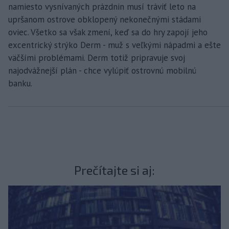
namiesto vysnívaných prázdnin musí tráviť leto na
upršanom ostrove obklopený nekonečnými stádami
oviec. Všetko sa však zmení, keď sa do hry zapojí jeho
excentrický strýko Derm - muž s veľkými nápadmi a ešte
väčšími problémami. Derm totiž pripravuje svoj
najodvážnejší plán - chce vylúpiť ostrovnú mobilnú
banku.
Prečítajte si aj: