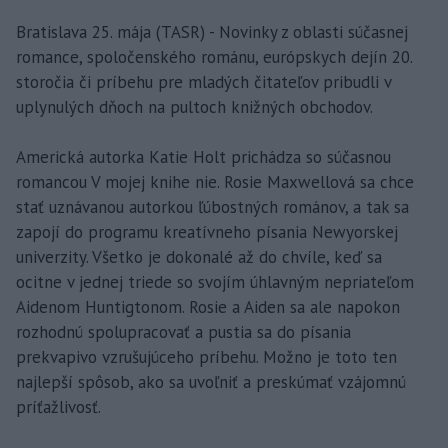
Bratislava 25. mája (TASR) - Novinky z oblasti súčasnej
romance, spoločenského románu, európskych dejín 20.
storočia či príbehu pre mladých čitateľov pribudli v
uplynulých dňoch na pultoch knižných obchodov.
Americká autorka Katie Holt prichádza so súčasnou
romancou V mojej knihe nie. Rosie Maxwellová sa chce
stať uznávanou autorkou ľúbostných románov, a tak sa
zapojí do programu kreatívneho písania Newyorskej
univerzity. Všetko je dokonalé až do chvíle, keď sa
ocitne v jednej triede so svojím úhlavným nepriateľom
Aidenom Huntigtonom. Rosie a Aiden sa ale napokon
rozhodnú spolupracovať a pustia sa do písania
prekvapivo vzrušujúceho príbehu. Možno je toto ten
najlepší spôsob, ako sa uvoľniť a preskúmať vzájomnú
príťažlivosť.