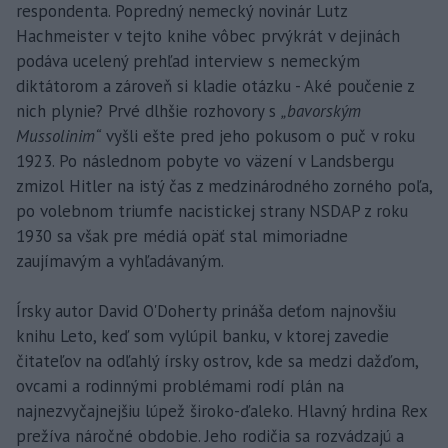
respondenta. Popredný nemecký novinár Lutz
Hachmeister v tejto knihe vôbec prvýkrát v dejinách
podáva ucelený prehľad interview s nemeckým
diktátorom a zároveň si kladie otázku - Aké poučenie z
nich plynie? Prvé dlhšie rozhovory s
„bavorským
Mussolinim“
vyšli ešte pred jeho pokusom o puč v roku
1923. Po následnom pobyte vo väzení v Landsbergu
zmizol Hitler na istý čas z medzinárodného zorného poľa,
po volebnom triumfe nacistickej strany NSDAP z roku
1930 sa však pre médiá opäť stal mimoriadne
zaujímavým a vyhľadávaným.
Írsky autor David O'Doherty prináša deťom najnovšiu
knihu Leto, keď som vylúpil banku, v ktorej zavedie
čitateľov na odľahlý írsky ostrov, kde sa medzi dažďom,
ovcami a rodinnými problémami rodí plán na
najnezvyčajnejšiu lúpež široko-ďaleko. Hlavný hrdina Rex
prežíva náročné obdobie. Jeho rodičia sa rozvádzajú a