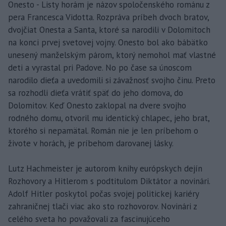
Onesto - Listy horám je názov spoločenského románu z
pera Francesca Vidotta. Rozpráva príbeh dvoch bratov,
dvojčiat Onesta a Santa, ktoré sa narodili v Dolomitoch
na konci prvej svetovej vojny. Onesto bol ako bábätko
unesený manželským párom, ktorý nemohol mať vlastné
deti a vyrastal pri Padove. No po čase sa únoscom
narodilo dieťa a uvedomili si závažnosť svojho činu. Preto
sa rozhodli dieťa vrátiť späť do jeho domova, do
Dolomitov. Keď Onesto zaklopal na dvere svojho
rodného domu, otvoril mu identický chlapec, jeho brat,
ktorého si nepamätal. Román nie je len príbehom o
živote v horách, je príbehom darovanej lásky.
Lutz Hachmeister je autorom knihy európskych dejín
Rozhovory a Hitlerom s podtitulom Diktátor a novinári.
Adolf Hitler poskytol počas svojej politickej kariéry
zahraničnej tlači viac ako sto rozhovorov. Novinári z
celého sveta ho považovali za fascinujúceho