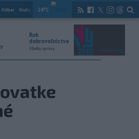
24
°C
 Odber
Knihy
Útulkovo
Magazín
News Now
Archív
TASR
Rok
dobrovoľníctva
ky
Všetky správy
žovatke
né