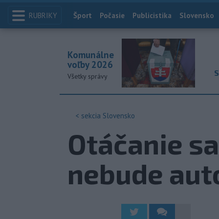
RUBRIKY
Index
Šport
Počasie
Publicistika
Slovensko
Komunálne
voľby 2026
S
Všetky správy
< sekcia
Slovensko
Otáčanie sa
nebude aut