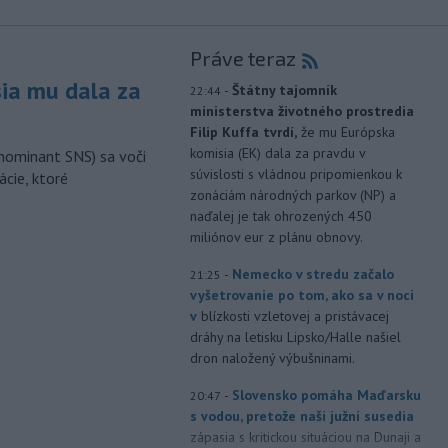
Práve teraz
sia mu dala za
-
Štátny tajomník
22:44
ministerstva životného prostredia
Filip Kuffa tvrdí,
že mu Európska
komisia (EK) dala za pravdu v
nominant SNS) sa voči
súvislosti s vládnou pripomienkou k
ácie, ktoré
zonáciám národných parkov (NP) a
naďalej je tak ohrozených 450
miliónov eur z plánu obnovy.
-
Nemecko v stredu začalo
21:25
vyšetrovanie po tom, ako sa v noci
v
blízkosti vzletovej a pristávacej
dráhy na letisku Lipsko/Halle našiel
dron naložený výbušninami.
-
Slovensko pomáha Maďarsku
20:47
s vodou, pretože naši južní susedia
zápasia s kritickou situáciou na Dunaji a