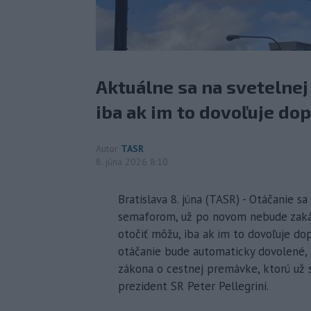
Aktuálne sa na svetelnej
iba ak im to dovoľuje do
Autor
TASR
8. júna 2026 8:10
Bratislava 8. júna (TASR) - Otáčanie sa
semaforom, už po novom nebude zakáza
otočiť môžu, iba ak im to dovoľuje d
otáčanie bude automaticky dovolené, 
zákona o cestnej premávke, ktorú už s
prezident SR Peter Pellegrini.