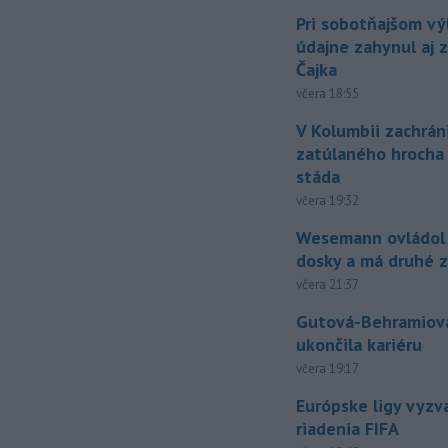
Pri sobotňajšom v
údajne zahynul aj 
Čajka
včera 18:55
V Kolumbii zachrán
zatúlaného hrocha
stáda
včera 19:32
Wesemann ovládol 
dosky a má druhé z
včera 21:37
Gutová-Behramiová
ukončila kariéru
včera 19:17
Európske ligy vyzv
riadenia FIFA