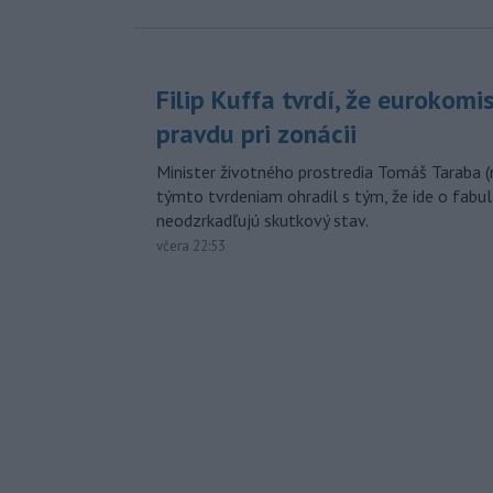
Filip Kuffa tvrdí, že eurokomi
pravdu pri zonácii
Minister životného prostredia Tomáš Taraba (
týmto tvrdeniam ohradil s tým, že ide o fabul
neodzrkadľujú skutkový stav.
včera 22:53