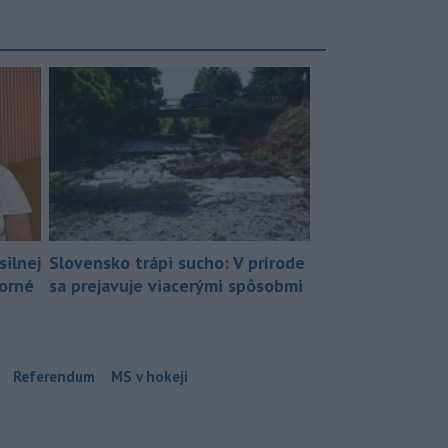
silnej
Slovensko trápi sucho: V prírode
borné
sa prejavuje viacerými spôsobmi
Referendum
MS v hokeji