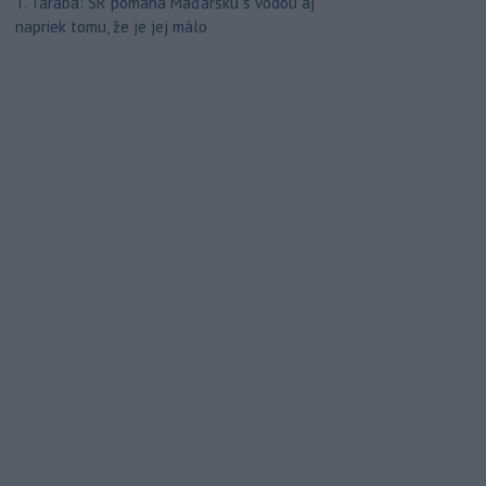
T. Taraba: SR pomáha Maďarsku s vodou aj
napriek tomu, že je jej málo