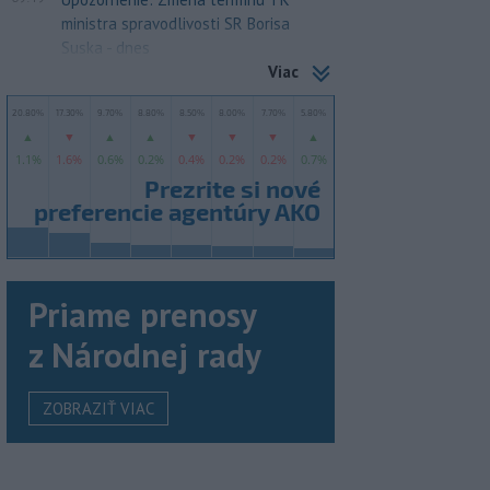
ministra spravodlivosti SR Borisa
Suska - dnes
Viac
Priame prenosy
z Národnej rady
ZOBRAZIŤ VIAC