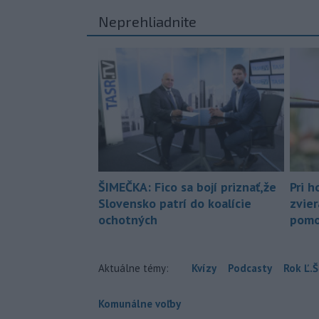
Neprehliadnite
ŠIMEČKA: Fico sa bojí priznať,že
Pri h
Slovensko patrí do koalície
zvier
ochotných
pomo
Aktuálne témy:
Kvízy
Podcasty
Rok Ľ.Š
Komunálne voľby