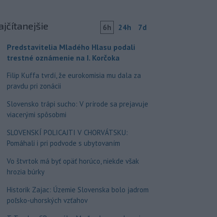
ajčítanejšie
6h
24h
7d
Predstavitelia Mladého Hlasu podali
trestné oznámenie na I. Korčoka
Filip Kuffa tvrdí, že eurokomisia mu dala za
pravdu pri zonácii
Slovensko trápi sucho: V prírode sa prejavuje
viacerými spôsobmi
SLOVENSKÍ POLICAJTI V CHORVÁTSKU:
Pomáhali i pri podvode s ubytovaním
Vo štvrtok má byť opäť horúco, niekde však
hrozia búrky
Historik Zajac: Územie Slovenska bolo jadrom
poľsko-uhorských vzťahov