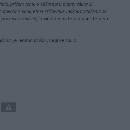
lo, pričom tento v súčasnosti platný zákaz si
i dovoliť v konkrétnej križovatke možnosť otočenia sa
opravných značiek),“
uviedlo v materiáli ministerstvo
čania je jednoduchšou, logickejšou a