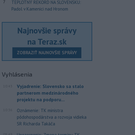
7
TEPLOTNÝ REKORD NA SLOVENSKU:
Padol v Kamenici nad Hronom
Najnovšie správy
na Teraz.sk
ZOBRAZIŤ NAJNOVŠIE SPRÁVY
Vyhlásenia
Vyjadrenie: Slovensko sa stalo
10:43
partnerom medzinárodného
projektu na podporu...
10:36
Oznámenie: TK ministra
pôdohospodárstva a rozvoja vidieka
SR Richarda Takáča
09:49
Upozornenie: Zmena termínu TK