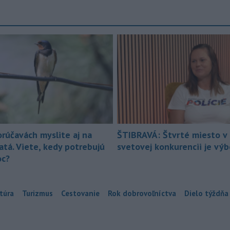
orúčavách myslite aj na
ŠTIBRAVÁ: Štvrté miesto v 
atá. Viete, kedy potrebujú
svetovej konkurencii je vý
c?
túra
Turizmus
Cestovanie
Rok dobrovoľníctva
Dielo týždňa