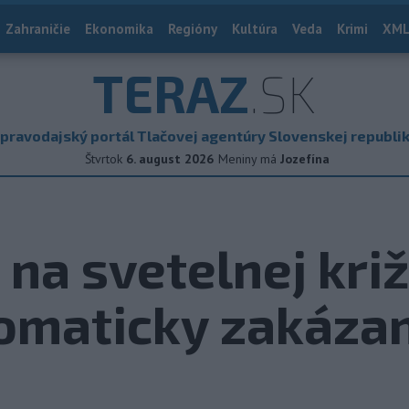
Zahraničie
Ekonomika
Regióny
Kultúra
Veda
Krimi
XML
TERAZ
.SK
pravodajský portál Tlačovej agentúry Slovenskej republi
Štvrtok
6. august 2026
Meniny má
Jozefína
 na svetelnej kri
omaticky zakáza