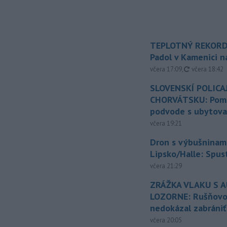
TEPLOTNÝ REKORD
Padol v Kamenici 
aktualizovan
včera 17:09
,
včera 18:42
SLOVENSKÍ POLICAJ
CHORVÁTSKU: Pomáh
podvode s ubytov
včera 19:21
Dron s výbušninami
Lipsko/Halle: Spus
včera 21:29
ZRÁŽKA VLAKU S 
LOZORNE: Rušňovod
nedokázal zabrániť
včera 20:05