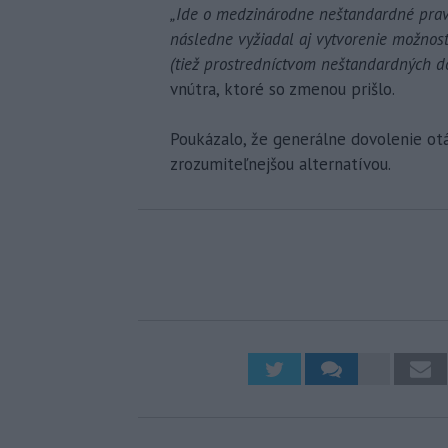
„Ide o medzinárodne neštandardné pravid
následne vyžiadal aj vytvorenie možnost
(tiež prostredníctvom neštandardných d
vnútra, ktoré so zmenou prišlo.
Poukázalo, že generálne dovolenie otá
zrozumiteľnejšou alternatívou.