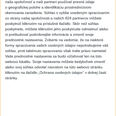
naša spoločnosť a naši partneri používať presné údaje
Aktuálne témy:
Kvízy
Podcasty
Rok Ľ.Štúra
o geografickej polohe a identifikáciu prostredníctvom
skenovania zariadenia. Súhlas s vyššie uvedeným spracúvaním
Turizmus
Cestovanie
Rok dobrovoľníctva
zo strany našej spoločnosti a našich 824 partnerov môžete
poskytnúť kliknutím na príslušné tlačidlo. Skôr než súhlas
Dielo týždňa
Referendum
MS v hokeji
poskytnete, môžete kliknutím jeho poskytnutie odmietnuť alebo
si preštudovať podrobnejšie informácie a zmeniť svoje
prednostné nastavenia.
Zoberte na vedomie, že na niektoré
Komunálne voľby
formy spracúvania vašich osobných údajov nepotrebujeme váš
súhlas, proti takémuto spracovaniu však máte právo namietať.
Vaše prednostné nastavenia sa budú vzťahovať len na túto
webovú lokalitu. Svoje nastavenia môžete kedykoľvek zmeniť
alebo svoj súhlas odvolať návratom na túto webovú stránku
kliknutím na tlačidlo „Ochrana osobných údajov“ v dolnej časti
stránky.