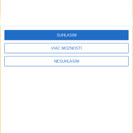
Irán hrozil štátom Perzského zálivu zničením energetiky za
údery USA
Sýria je prvýkrát od vypuknutia vojny sebestačná vo výrobe
pšenice
SÚHLASÍM
Ekonomika
VIAC MOŽNOSTÍ
Produkcia v Česku rástla v júni
NESÚHLASÍM
najvyšším tempom za šesť mesiacov
dnes 18:44
Hrubý domáci produkt EÚ bol v roku 2025 ohodnotený na
18,8 bilióna eur
Britské aerolínie EasyJet prevezme americká investičná firma
Apollo
Pristátia osobných lodí v BA, Komárne a Štúrove vzrástli o