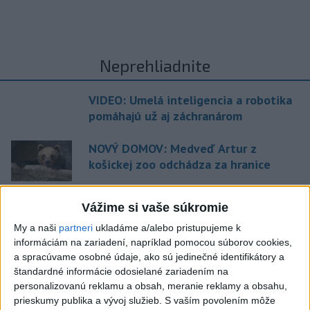
Neprehliadnite
VIDEO: Umelá inteligencia a robotika
pomáhajú už aj záchranárom
NOVÝ DOMOV: Medveď Artur z
košickej zoo odchádza za hranice
Orbánová telefonovala s Blanárom a
Vážime si vaše súkromie
Tarabom o pomoci na Dunaji
My a naši
partneri
ukladáme a/alebo pristupujeme k
informáciám na zariadení, napríklad pomocou súborov cookies,
TEPLOTNÝ REKORD NA SLOVENSKU:
a spracúvame osobné údaje, ako sú jedinečné identifikátory a
Padol v Kamenici nad Hronom
štandardné informácie odosielané zariadením na
personalizovanú reklamu a obsah, meranie reklamy a obsahu,
prieskumy publika a vývoj služieb.
S vaším povolením môže