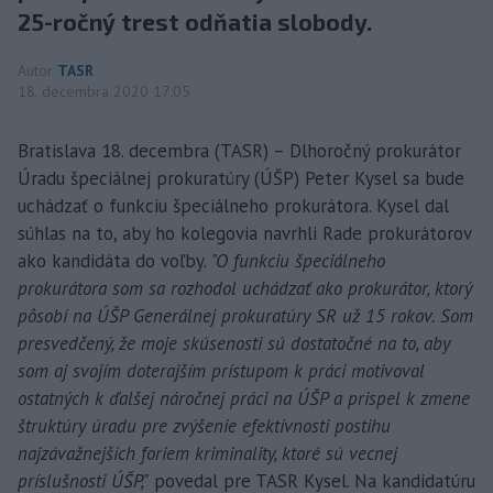
25-ročný trest odňatia slobody.
Autor
TASR
18. decembra 2020 17:05
Bratislava 18. decembra (TASR) – Dlhoročný prokurátor
Úradu špeciálnej prokuratúry (ÚŠP) Peter Kysel sa bude
uchádzať o funkciu špeciálneho prokurátora. Kysel dal
súhlas na to, aby ho kolegovia navrhli Rade prokurátorov
ako kandidáta do voľby.
"O funkciu špeciálneho
prokurátora som sa rozhodol uchádzať ako prokurátor, ktorý
pôsobí na ÚŠP Generálnej prokuratúry SR už 15 rokov. Som
presvedčený, že moje skúsenosti sú dostatočné na to, aby
som aj svojím doterajším prístupom k práci motivoval
ostatných k ďalšej náročnej práci na ÚŠP a prispel k zmene
štruktúry úradu pre zvýšenie efektívnosti postihu
najzávažnejších foriem kriminality, ktoré sú vecnej
príslušnosti ÚŠP,"
povedal pre TASR Kysel. Na kandidatúru