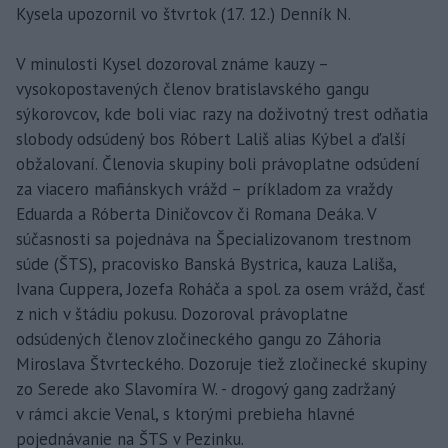
Kysela upozornil vo štvrtok (17. 12.) Denník N.
V minulosti Kysel dozoroval známe kauzy –
vysokopostavených členov bratislavského gangu
sýkorovcov, kde boli viac razy na doživotný trest odňatia
slobody odsúdený bos Róbert Lališ alias Kýbel a ďalší
obžalovaní. Členovia skupiny boli právoplatne odsúdení
za viacero mafiánskych vrážd – príkladom za vraždy
Eduarda a Róberta Diničovcov či Romana Deáka. V
súčasnosti sa pojednáva na Špecializovanom trestnom
súde (ŠTS), pracovisko Banská Bystrica, kauza Lališa,
Ivana Cuppera, Jozefa Roháča a spol. za osem vrážd, časť
z nich v štádiu pokusu. Dozoroval právoplatne
odsúdených členov zločineckého gangu zo Záhoria
Miroslava Štvrteckého. Dozoruje tiež zločinecké skupiny
zo Serede ako Slavomíra W. - drogový gang zadržaný
v rámci akcie Venal, s ktorými prebieha hlavné
pojednávanie na ŠTS v Pezinku.