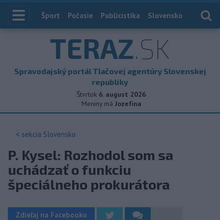
Index
Šport
Počasie
Publicistika
Slovensko
Zahranič
TERAZ
.SK
Spravodajský portál Tlačovej agentúry Slovenskej
republiky
Štvrtok
6. august 2026
Meniny má
Jozefína
< sekcia
Slovensko
P. Kysel: Rozhodol som sa
uchádzať o funkciu
špeciálneho prokurátora
Zdieľaj na Facebooku