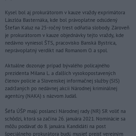
Kysel bol aj prokurátorom v kauze vraždy exprimátora
Lászlóa Basternáka, kde bol právoplatne odsúdený
Štefan Kaluz na 25-ročný trest odňatia slobody. Zároveň
je prokurátorom v kauze objednávky tejto vraždy, kde
nedávno vyniesol ŠTS, pracovisko Banská Bystrica,
neprávoplatný verdikt nad Romanom O. a spol.
Aktuálne dozoruje prípad bývalého policajného
prezidenta Milana L. a ďalších vysokopostavených
členov polície a Slovenskej informačnej služby (SIS)
zadržaných po nedávnej akcii Národnej kriminálnej
agentúry (NAKA) s názvom Judáš.
Šéfa ÚŠP majú poslanci Národnej rady (NR) SR voliť na
schôdzi, ktorá sa začína 26. januára 2021. Nominácie sa
môžu podávať do 8. januára. Kandidáti na post
špeciálneho prokurátora budú musieť prejsť verejným