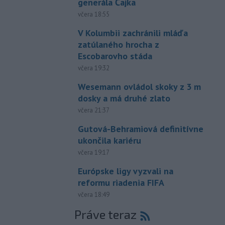
generála Čajka
včera 18:55
V Kolumbii zachránili mláďa
zatúlaného hrocha z
Escobarovho stáda
včera 19:32
Wesemann ovládol skoky z 3 m
dosky a má druhé zlato
včera 21:37
Gutová-Behramiová definitívne
ukončila kariéru
včera 19:17
Európske ligy vyzvali na
reformu riadenia FIFA
včera 18:49
Práve teraz