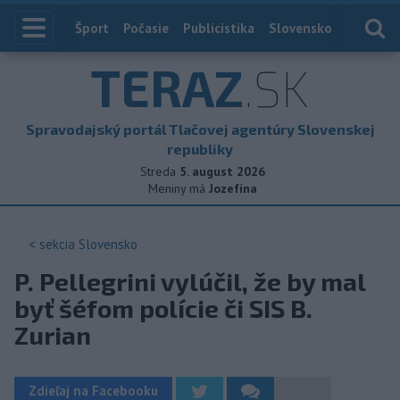
Index
Šport
Počasie
Publicistika
Slovensko
Zahranič
TERAZ
.SK
Spravodajský portál Tlačovej agentúry Slovenskej
republiky
Streda
5. august 2026
Meniny má
Jozefína
< sekcia
Slovensko
P. Pellegrini vylúčil, že by mal
byť šéfom polície či SIS B.
Zurian
Zdieľaj na Facebooku