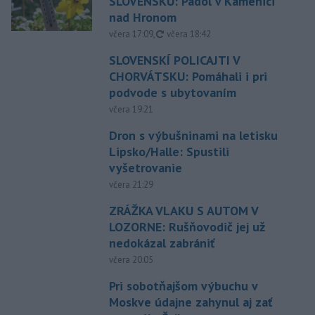
SLOVENSKU: Padol v Kamenici
nad Hronom
aktualizované
včera 17:09
,
včera 18:42
SLOVENSKÍ POLICAJTI V
CHORVÁTSKU: Pomáhali i pri
podvode s ubytovaním
včera 19:21
Dron s výbušninami na letisku
Lipsko/Halle: Spustili
vyšetrovanie
včera 21:29
ZRÁŽKA VLAKU S AUTOM V
LOZORNE: Rušňovodič jej už
nedokázal zabrániť
včera 20:05
Pri sobotňajšom výbuchu v
Moskve údajne zahynul aj zať