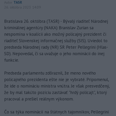
Autor
TASR
26. októbra 2023 14:09
Bratislava 26. októbra (TASR) - Bývalý riaditeľ Národnej
kriminálnej agentúry (NAKA) Branislav Zurian sa
nespomína v koalícii ako možný policajný prezident či
riaditeľ Slovenskej informačnej služby (SIS). Uviedol to
predseda Národnej rady (NR) SR Peter Pellegrini (Hlas-
SD). Nepovedal, či sa uvažuje o jeho nominácii do inej
funkcie.
Predseda parlamentu zdôraznil, že meno nového
policajného prezidenta ešte nie je vybraté. Pripomenul,
že ide o nomináciu ministra vnútra. Je však presvedčený,
že by mal takúto pozíciu zastávať "hrdý policajt", ktorý
pracoval a prešiel reálnym výkonom.
Čo sa týka nominácií na štátnych tajomníkov, Pellegrini