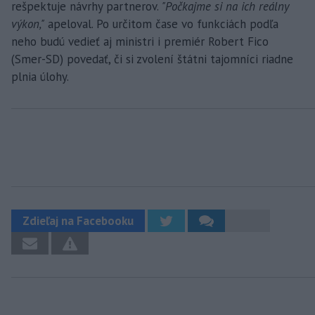
rešpektuje návrhy partnerov.
"Počkajme si na ich reálny
výkon,"
apeloval. Po určitom čase vo funkciách podľa
neho budú vedieť aj ministri i premiér Robert Fico
(Smer-SD) povedať, či si zvolení štátni tajomníci riadne
plnia úlohy.
Zdieľaj na Facebooku