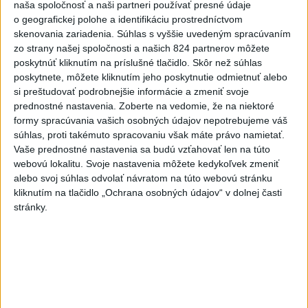
Priame prenosy z Národnej rady SR
naša spoločnosť a naši partneri používať presné údaje
o geografickej polohe a identifikáciu prostredníctvom
skenovania zariadenia. Súhlas s vyššie uvedeným spracúvaním
zo strany našej spoločnosti a našich 824 partnerov môžete
poskytnúť kliknutím na príslušné tlačidlo. Skôr než súhlas
Politika na sociálnych sieťach
poskytnete, môžete kliknutím jeho poskytnutie odmietnuť alebo
si preštudovať podrobnejšie informácie a zmeniť svoje
prednostné nastavenia.
Zoberte na vedomie, že na niektoré
Zobraziť viac
Info
formy spracúvania vašich osobných údajov nepotrebujeme váš
súhlas, proti takémuto spracovaniu však máte právo namietať.
Vaše prednostné nastavenia sa budú vzťahovať len na túto
Najnovšie videá
Najsledovanejšie videá
webovú lokalitu. Svoje nastavenia môžete kedykoľvek zmeniť
alebo svoj súhlas odvolať návratom na túto webovú stránku
TK: Rodinná karta
kliknutím na tlačidlo „Ochrana osobných údajov“ v dolnej časti
dnes 21:50
|
Ministerstvo práce, sociálnych vecí
stránky.
a rodiny SR
|
29
zobrazení
Taraba: Vidieť paniku
dnes 19:32
|
Taraba Tomáš
|
1065
zobrazení
ODKAZ TAKÁČOVI A FICOVI Z