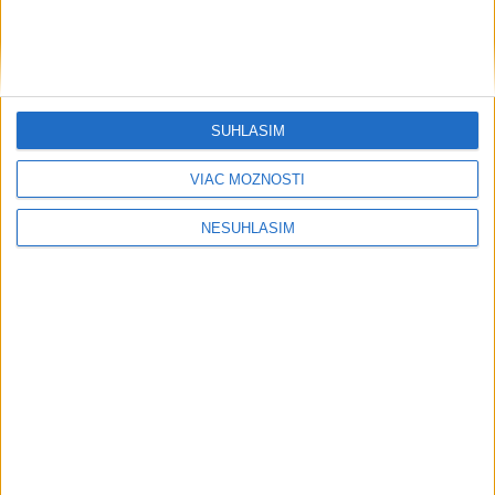
Rezort vnútra nemôže zapísať zväzok
osôb rovnakého pohlavia do matriky
SÚHLASÍM
Počasie
VIAC MOŽNOSTÍ
AKTUÁLNA PREDPOVEĎ POČASIA NA SEDEM DNÍ
NESÚHLASÍM
....
....