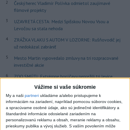
2
Český herec Vladimír Polívka odmietol zaujímavé
filmové projekty
3
UZAVRETÁ CESTA: Medzi Spišskou Novou Vsou a
Levočou sa stala nehoda
4
ZRÁŽKA VLAKU S AUTOM V LOZORNE: Rušňovodič jej
už nedokázal zabrániť
5
Mesto Martin vypovedalo zmluvy na tri rozpracované
investičné akcie
6
ZOO SMÚTI: Extrémne horúčavy neprežili tri levice
Vážime si vaše súkromie
7
TEPLOTNÝ REKORD NA SLOVENSKU: Padol v Kamenici
nad Hronom
My a naši
partneri
ukladáme a/alebo pristupujeme k
informáciám na zariadení, napríklad pomocou súborov cookies,
a spracúvame osobné údaje, ako sú jedinečné identifikátory a
Najnovšie správy na Teraz.sk
štandardné informácie odosielané zariadením na
personalizovanú reklamu a obsah, meranie reklamy a obsahu,
Vyhlásenia
prieskumy publika a vývoj služieb.
S vaším povolením môže