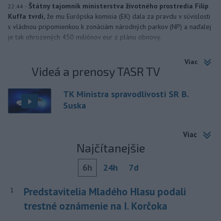
-
Štátny tajomník ministerstva životného prostredia Filip
22:44
Kuffa tvrdí,
že mu Európska komisia (EK) dala za pravdu v súvislosti
s vládnou pripomienkou k zonáciám národných parkov (NP) a naďalej
je tak ohrozených 450 miliónov eur z plánu obnovy.
Viac
Videá a prenosy TASR TV
TK Ministra spravodlivosti SR B.
Suska
Viac
Najčítanejšie
6h
24h
7d
Predstavitelia Mladého Hlasu podali
1
trestné oznámenie na I. Korčoka