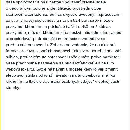
pred voľbami spájala, avizuje
naša spoločnosť a naši partneri používať presné údaje
zmeny
o geografickej polohe a identifikáciu prostredníctvom
dnes 18:51
skenovania zariadenia. Súhlas s vyššie uvedeným spracúvaním
zo strany našej spoločnosti a našich 824 partnerov môžete
Senát USA schválil zákon o
poskytnúť kliknutím na príslušné tlačidlo. Skôr než súhlas
sankciách proti Rusku
poskytnete, môžete kliknutím jeho poskytnutie odmietnuť alebo
aktualizované
dnes 19:50
,
dnes 20:20
si preštudovať podrobnejšie informácie a zmeniť svoje
prednostné nastavenia.
Zoberte na vedomie, že na niektoré
Magyar o kandidátoch na post
formy spracúvania vašich osobných údajov nepotrebujeme váš
súhlas, proti takémuto spracovaniu však máte právo namietať.
prezidenta: Mená nebudú
Vaše prednostné nastavenia sa budú vzťahovať len na túto
prekvapením
webovú lokalitu. Svoje nastavenia môžete kedykoľvek zmeniť
dnes 17:31
alebo svoj súhlas odvolať návratom na túto webovú stránku
kliknutím na tlačidlo „Ochrana osobných údajov“ v dolnej časti
Románsky palác na Spišskom
stránky.
hrade sa podarilo staticky
zabezpečiť
dnes 18:00
Slováci získali vo Vichy bronz,
Lacko: Rastú talentovaní hráči
dnes 15:51