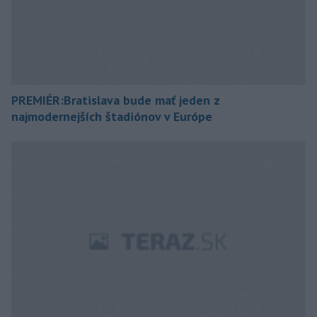
PREMIÉR:Bratislava bude mať jeden z
najmodernejších štadiónov v Európe