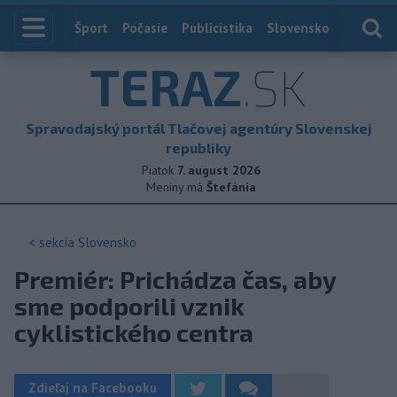
Index
Šport
Počasie
Publicistika
Slovensko
Zahranič
TERAZ
.SK
Spravodajský portál Tlačovej agentúry Slovenskej
republiky
Piatok
7. august 2026
Meniny má
Štefánia
< sekcia
Slovensko
Premiér: Prichádza čas, aby
sme podporili vznik
cyklistického centra
Zdieľaj na Facebooku