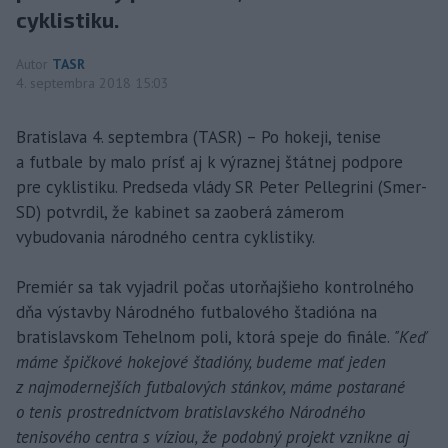
cyklistiku.
Autor
TASR
4. septembra 2018 15:03
Bratislava 4. septembra (TASR) – Po hokeji, tenise
a futbale by malo prísť aj k výraznej štátnej podpore
pre cyklistiku. Predseda vlády SR Peter Pellegrini (Smer-
SD) potvrdil, že kabinet sa zaoberá zámerom
vybudovania národného centra cyklistiky.
Premiér sa tak vyjadril počas utorňajšieho kontrolného
dňa výstavby Národného futbalového štadióna na
bratislavskom Tehelnom poli, ktorá speje do finále.
"Keď
máme špičkové hokejové štadióny, budeme mať jeden
z najmodernejších futbalových stánkov, máme postarané
o tenis prostredníctvom bratislavského Národného
tenisového centra s víziou, že podobný projekt vznikne aj