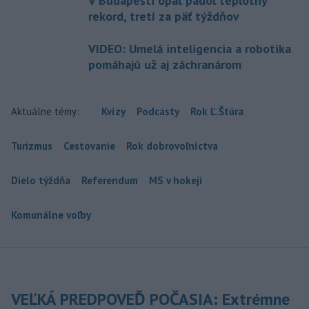
V Budapešti opäť padol teplotný
rekord, tretí za päť týždňov
VIDEO: Umelá inteligencia a robotika
pomáhajú už aj záchranárom
Aktuálne témy:
Kvízy
Podcasty
Rok Ľ.Štúra
Turizmus
Cestovanie
Rok dobrovoľníctva
Dielo týždňa
Referendum
MS v hokeji
Komunálne voľby
VEĽKÁ PREDPOVEĎ POČASIA: Extrémne