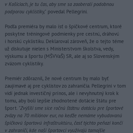
v Košiciach, je tu čas, aby sme sa zaoberali podobnou
podporou cyklistiky,"
povedal Pellegrini.
Podľa premiéra by malo ísť o špičkové centrum, ktoré
poskytne tréningové podmienky pre cestnú, dráhovú
i horskú cyklistiku. Deklaroval zároveň, že o tejto téme
už diskutuje nielen s Ministerstvom školstva, vedy,
výskumu a športu (MŠVVaŠ) SR, ale aj so Slovenským
zväzom cyklistiky.
Premiér zdôraznil, že nové centrum by malo byť
zaujímavé aj pre cyklistov zo zahraničia. Pellegrini v tom
vidí jednak investičný prínos, ale i nevyhnutný krok k
tomu, aby boli lepšie zhodnotené dotácie štátu pre
šport.
"Zvýšili sme síce ročnú štátnu dotáciu pre športové
zväzy na 70 miliónov eur, no keďže nemáme vybudovanú
špičkovú športovú infraštruktúru, časť týchto peňazí končí
v zahraničí, kde naši športovci využívajú tamojšie