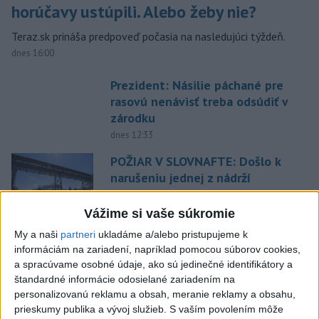
horúčavy ustúpili. Alebo žeby nie?
Teraz.sk prináša predpoveď počasia na nasledujúci týždeň.
dnes 16:00
Prezident: Násilie páchané pre
rasovú nenávisť treba odsúdiť v
zárodku
dnes 12:33
POŽIAR V SLOVNAFTE: Došlo k
narušeniu jednej z nádrží
aktualizované
dnes 14:20
,
dnes 15:46
Vážime si vaše súkromie
Pri požiari lesného porastu v
My a naši
partneri
ukladáme a/alebo pristupujeme k
Trstíne zasahuje takmer 50
informáciám na zariadení, napríklad pomocou súborov cookies,
hasičov
a spracúvame osobné údaje, ako sú jedinečné identifikátory a
aktualizované
dnes 20:21
,
dnes 21:05
štandardné informácie odosielané zariadením na
personalizovanú reklamu a obsah, meranie reklamy a obsahu,
A. Danko vylúčil, že by sa SNS
prieskumy publika a vývoj služieb.
S vaším povolením môže