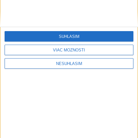
Pri horúčavách myslite aj na zvieratá.
Viete, kedy potrebujú pomoc?
ŠTIBRAVÁ: Štvrté miesto v silnej
svetovej konkurencii je výborné
SÚHLASÍM
Slovensko trápi sucho: V prírode sa
VIAC MOŽNOSTÍ
prejavuje viacerými spôsobmi
NESÚHLASÍM
Podvodníci majú novú stratégiu,
nenechajte sa nachytať
Šport
Deväť Slovákov zabojuje na ME v Paríži o