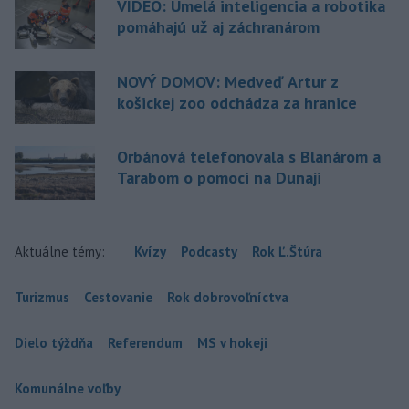
VIDEO: Umelá inteligencia a robotika
pomáhajú už aj záchranárom
NOVÝ DOMOV: Medveď Artur z
košickej zoo odchádza za hranice
Orbánová telefonovala s Blanárom a
Tarabom o pomoci na Dunaji
Aktuálne témy:
Kvízy
Podcasty
Rok Ľ.Štúra
Turizmus
Cestovanie
Rok dobrovoľníctva
Dielo týždňa
Referendum
MS v hokeji
Komunálne voľby