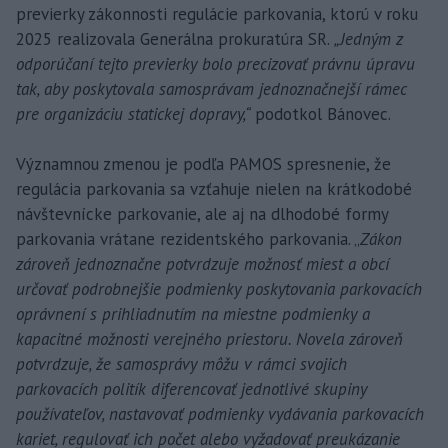
previerky zákonnosti regulácie parkovania, ktorú v roku
2025 realizovala Generálna prokuratúra SR.
„Jedným z
odporúčaní tejto previerky bolo precizovať právnu úpravu
tak, aby poskytovala samosprávam jednoznačnejší rámec
pre organizáciu statickej dopravy,“
podotkol Bánovec.
Významnou zmenou je podľa PAMOS spresnenie, že
regulácia parkovania sa vzťahuje nielen na krátkodobé
návštevnícke parkovanie, ale aj na dlhodobé formy
parkovania vrátane rezidentského parkovania. „
Zákon
zároveň jednoznačne potvrdzuje možnosť miest a obcí
určovať podrobnejšie podmienky poskytovania parkovacích
oprávnení s prihliadnutím na miestne podmienky a
kapacitné možnosti verejného priestoru. Novela zároveň
potvrdzuje, že samosprávy môžu v rámci svojich
parkovacích politík diferencovať jednotlivé skupiny
používateľov, nastavovať podmienky vydávania parkovacích
kariet, regulovať ich počet alebo vyžadovať preukázanie