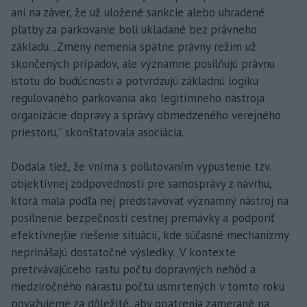
ani na záver, že už uložené sankcie alebo uhradené
platby za parkovanie boli ukladané bez právneho
základu. „Zmeny nemenia spätne právny režim už
skončených prípadov, ale významne posilňujú právnu
istotu do budúcnosti a potvrdzujú základnú logiku
regulovaného parkovania ako legitímneho nástroja
organizácie dopravy a správy obmedzeného verejného
priestoru,“ skonštatovala asociácia.
Dodala tiež, že vníma s poľutovaním vypustenie tzv.
objektívnej zodpovednosti pre samosprávy z návrhu,
ktorá mala podľa nej predstavovať významný nástroj na
posilnenie bezpečnosti cestnej premávky a podporiť
efektívnejšie riešenie situácií, kde súčasné mechanizmy
neprinášajú dostatočné výsledky. „V kontexte
pretrvávajúceho rastu počtu dopravných nehôd a
medziročného nárastu počtu usmrtených v tomto roku
považujeme za dôležité, aby opatrenia zamerané na