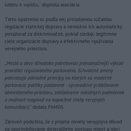
vzťahu k vozidlu
,“ doplnila asociácia.
Tieto opatrenia sú podľa nej prirodzenou súčasťou
regulácie statickej dopravy a nemožno ich automaticky
považovať za diskriminačné, pokiaľ sledujú legitímne
ciele organizácie dopravy a efektívneho využívania
verejného priestoru.
„Mestá a obce dlhodobo potrebovali jednoznačnejší výklad
pravidiel regulovaného parkovania. Schválené zmeny
potvrdzujú základné princípy, na ktorých sú moderné
parkovacie politiky postavené - spravodlivé prideľovanie
obmedzeného priestoru, zohľadnenie miestnych podmienok
a možnosť reagovať na kapacitné limity verejných
komunikácií,“
dodala PAMOS.
Zároveň podotkla, že z prijatia novely nevyplýva dôvod
na spochybňovanie doterajšieho postupu miest a obcí