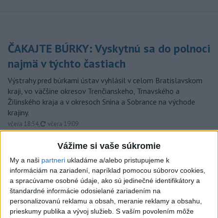
ČAKAJTE BÚRKY: Vyskytnú sa do polnoci
najmä v týchto častiach
Výstrahy pred búrkami ústav vyhlásil v celom Bratislavskom
kraji, vo väčšine okresov Trenčianskeho, Trnavského a
Žilinského kraja a v okresoch Snina a Sobrance na východe
krajiny.
aktualizované
včera 18:54
,
včera 19:09
Na kúpalisku Diakovce UNIKALA
Vážime si vaše súkromie
LÁTKA, osem ľudí skončilo v
My a naši
partneri
ukladáme a/alebo pristupujeme k
nemocnici
informáciám na zariadení, napríklad pomocou súborov cookies,
aktualizované
včera 18:23
,
včera 21:38
a spracúvame osobné údaje, ako sú jedinečné identifikátory a
štandardné informácie odosielané zariadením na
Francúzski vinári sa po
personalizovanú reklamu a obsah, meranie reklamy a obsahu,
požiaroch obávajú dymovej
prieskumy publika a vývoj služieb.
S vaším povolením môže