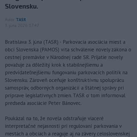
Slovensku.
Autor
TASR
3. júna 2026 17:47
Bratislava 3. júna (TASR) - Parkovacia asociácia miest a
obcí Slovenska (PAMOS) víta schválenie novely zákona o
cestnej premávke v Národnej rade SR. Prijatie novely
považuje za dôležitý krok k stabilnejšiemu a
predvídateľnejšiemu fungovaniu parkovacích politík na
Slovensku. Zároveň oceňuje konštruktívnu spoluprácu
samospráv, odborných organizácií a štátnej správy pri
príprave legislatívnych zmien. TASR o tom informoval
predseda asociácie Peter Bánovec.
Poukázal na to, že novela odstraňuje viaceré
interpretačné nejasnosti pri regulovaní parkovania v
mestách a obciach a reaguje aj na závery celoslovenskej