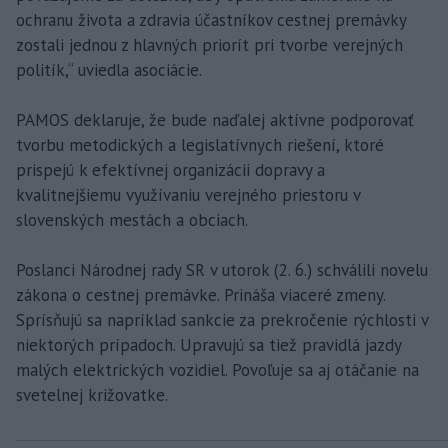
ochranu života a zdravia účastníkov cestnej premávky
zostali jednou z hlavných priorít pri tvorbe verejných
politík,“ uviedla asociácie.
PAMOS deklaruje, že bude naďalej aktívne podporovať
tvorbu metodických a legislatívnych riešení, ktoré
prispejú k efektívnej organizácii dopravy a
kvalitnejšiemu využívaniu verejného priestoru v
slovenských mestách a obciach.
Poslanci Národnej rady SR v utorok (2. 6.) schválili novelu
zákona o cestnej premávke. Prináša viaceré zmeny.
Sprísňujú sa napríklad sankcie za prekročenie rýchlosti v
niektorých prípadoch. Upravujú sa tiež pravidlá jazdy
malých elektrických vozidiel. Povoľuje sa aj otáčanie na
svetelnej križovatke.