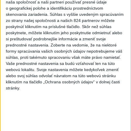
príchute vo víne
naša spoločnosť a naši partneri používať presné údaje
včera 21:44
o geografickej polohe a identifikáciu prostredníctvom
skenovania zariadenia. Súhlas s vyššie uvedeným spracúvaním
Uganda schválila vyslanie
zo strany našej spoločnosti a našich 824 partnerov môžete
vojakov do medzinárodných síl
poskytnúť kliknutím na príslušné tlačidlo. Skôr než súhlas
v Pásme Gazy
poskytnete, môžete kliknutím jeho poskytnutie odmietnuť alebo
si preštudovať podrobnejšie informácie a zmeniť svoje
včera 20:49
prednostné nastavenia.
Zoberte na vedomie, že na niektoré
Pre únik ropy z tankera pri
formy spracúvania vašich osobných údajov nepotrebujeme váš
Ománe hrozí ekologická
súhlas, proti takémuto spracovaniu však máte právo namietať.
katastrofa
Vaše prednostné nastavenia sa budú vzťahovať len na túto
webovú lokalitu. Svoje nastavenia môžete kedykoľvek zmeniť
včera 21:59
alebo svoj súhlas odvolať návratom na túto webovú stránku
Ráž: Podpísali sme zmluvu k
kliknutím na tlačidlo „Ochrana osobných údajov“ v dolnej časti
dokumentácii obnovy hlavnej
stránky.
stanice
včera 15:26
KDH žiada ministra vnútra o
vysvetlenie nákupu
kamerových systémov