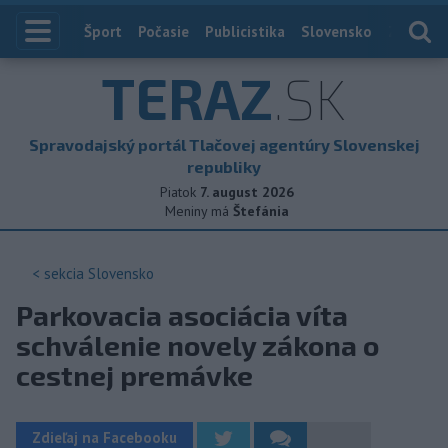
Index
Šport
Počasie
Publicistika
Slovensko
Zahranič
TERAZ
.SK
Spravodajský portál Tlačovej agentúry Slovenskej
republiky
Piatok
7. august 2026
Meniny má
Štefánia
< sekcia
Slovensko
Parkovacia asociácia víta
schválenie novely zákona o
cestnej premávke
Zdieľaj na Facebooku