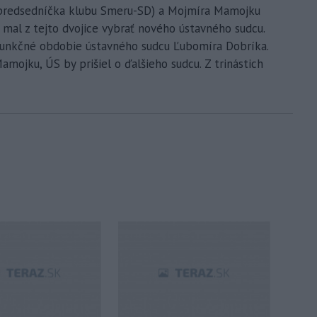
(predsedníčka klubu Smeru-SD) a Mojmíra Mamojku
 mal z tejto dvojice vybrať nového ústavného sudcu.
funkčné obdobie ústavného sudcu Ľubomíra Dobríka.
mojku, ÚS by prišiel o ďalšieho sudcu. Z trinástich