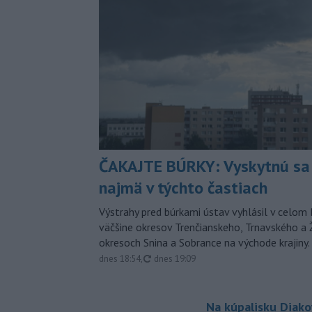
ČAKAJTE BÚRKY: Vyskytnú sa 
najmä v týchto častiach
Výstrahy pred búrkami ústav vyhlásil v celom 
väčšine okresov Trenčianskeho, Trnavského a Ž
okresoch Snina a Sobrance na východe krajiny.
aktualizované
dnes 18:54
,
dnes 19:09
Na kúpalisku Diak