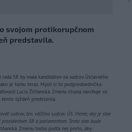
7
vo svojom protikorupčnom
eň predstavila.
ná rada SR by mala kandidátov na sudcov Ústavného
, ako je tomu teraz. Myslí si to podpredsedníčka
livosti Lucia Žitňanská. Zmenu strana navrhuje vo
 tento týždeň predstavila.
äť sudcov, tzn. väčšina sudcov ÚS. Vieme, aký je stav
i prezidentom SR a parlamentom. Tento stav bude
tňanská. Zmenu treba podľa nej preto, aby