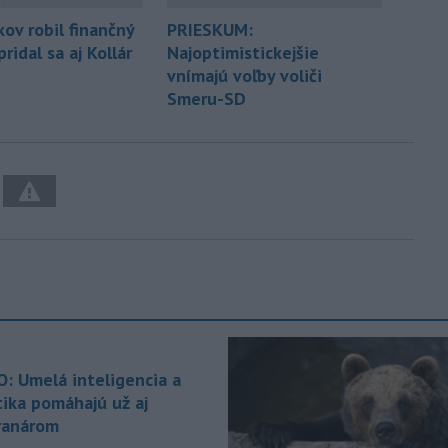
kov robil finančný
PRIESKUM:
pridal sa aj Kollár
Najoptimistickejšie
vnímajú voľby voliči
Smeru-SD
O: Umelá inteligencia a
tika pomáhajú už aj
ranárom