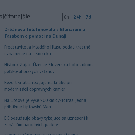
ajčítanejšie
6h
24h
7d
Orbánová telefonovala s Blanárom a
Tarabom o pomoci na Dunaji
Predstavitelia Mladého Hlasu podali trestné
oznámenie na I. Korčoka
Historik Zajac: Územie Slovenska bolo jadrom
poľsko-uhorských vzťahov
Rezort vnútra reaguje na kritiku pri
modernizácii dopravných kamier
Na Liptove je vyše 900 km cyklotrás, jedna
približuje Liptovskú Maru
EK posudzuje obavy týkajúce sa uznesení k
zonáciám národných parkov