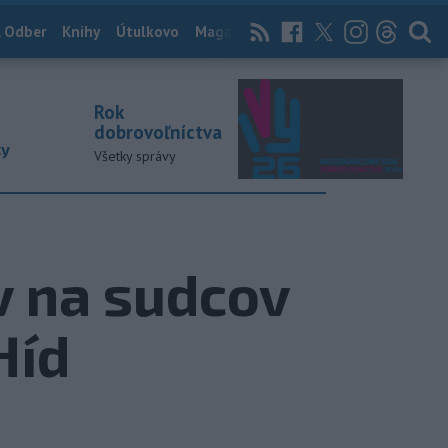
 Odber
Knihy
Útulkovo
Magazín
News Now
Archív
TASR
Rok
dobrovoľníctva
ky
Všetky správy
v na sudcov
Híd