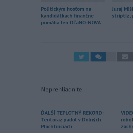
Politickým hosťom na
Juraj Miš
kandidátkach finančne
striptíz, 
pomáha len OĽaNO-NOVA
Neprehliadnite
ĎALŠÍ TEPLOTNÝ REKORD:
VIDE
Tentoraz padol v Dolných
robo
Plachtinciach
zách