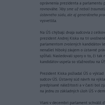
oprávnenia prezidenta a parlamentu p
rovnováhe.
"Aby sme už neboli traumati
ústavného súdu, ale aj generálneho prok
vysvetlila.
Na ÚS chýbajú dvaja sudcovia z celkov
prezident Andrej Kiska na tri uvoľne
parlamentom zvolených kandidátov len
nenašiel hlboký záujem o ústavné práv
spĺňali. Nasledovali spory o to, či ta
kandidátov uspela so sťažnosťou na ÚS
Prezident Kiska požiadal ÚS o výklad
sudcov ÚS. Ústavný súd návrh na výkl
predpísané náležitosti a v časti bol z
na jednu zo základných úloh ÚS v de
Vlani v decembri parlament schválil ď