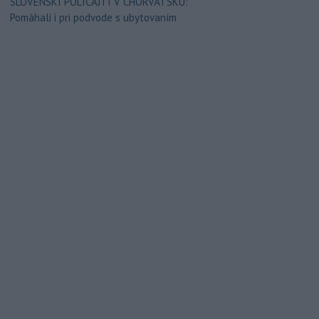
SLOVENSKÍ POLICAJTI V CHORVÁTSKU:
Pomáhali i pri podvode s ubytovaním