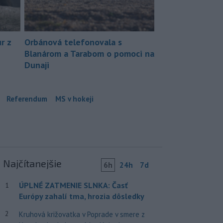
r z
Orbánová telefonovala s
Blanárom a Tarabom o pomoci na
Dunaji
Referendum
MS v hokeji
Najčítanejšie
6h
24h
7d
ÚPLNÉ ZATMENIE SLNKA: Časť
1
Európy zahalí tma, hrozia dôsledky
2
Kruhová križovatka v Poprade v smere z