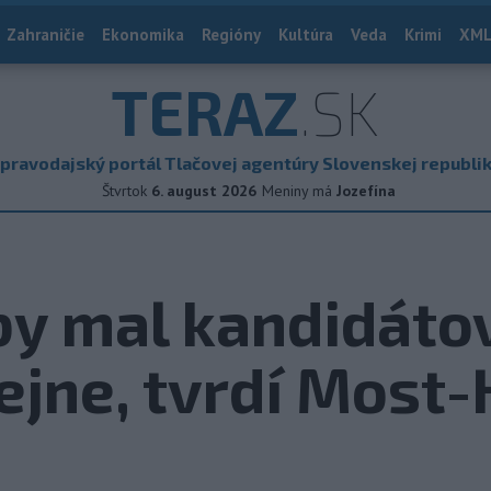
Zahraničie
Ekonomika
Regióny
Kultúra
Veda
Krimi
XML
TERAZ
.SK
pravodajský portál Tlačovej agentúry Slovenskej republi
Štvrtok
6. august 2026
Meniny má
Jozefína
by mal kandidáto
rejne, tvrdí Most-