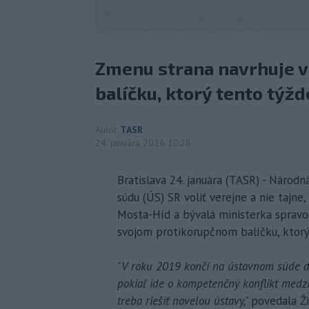
Zmenu strana navrhuje 
balíčku, ktorý tento týžd
Autor
TASR
24. januára 2016 10:28
Bratislava 24. januára (TASR) - Národ
súdu (ÚS) SR voliť verejne a nie tajne
Mosta-Híd a bývalá ministerka spravod
svojom protikorupčnom balíčku, ktorý
"V roku 2019 končí na ústavnom súde dev
pokiaľ ide o kompetenčný konflikt medz
treba riešiť novelou ústavy,"
povedala Ži