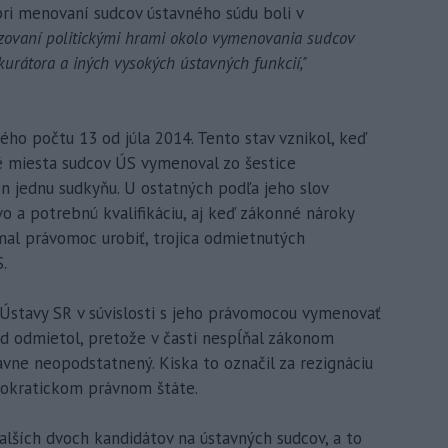
ri menovaní sudcov ústavného súdu boli v
zovaní politickými hrami okolo vymenovania sudcov
urátora a iných vysokých ústavných funkcií,"
ého počtu 13 od júla 2014. Tento stav vznikol, keď
né miesta sudcov ÚS vymenoval zo šestice
 jednu sudkyňu. U ostatných podľa jeho slov
o a potrebnú kvalifikáciu, aj keď zákonné nároky
k mal právomoc urobiť, trojica odmietnutých
.
 Ústavy SR v súvislosti s jeho právomocou vymenovať
ad odmietol, pretože v časti nespĺňal zákonom
javne neopodstatnený. Kiska to označil za rezignáciu
mokratickom právnom štáte.
alších dvoch kandidátov na ústavných sudcov, a to