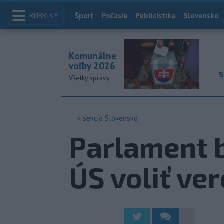
RUBRIKY
Index
Šport
Počasie
Publicistika
Slovensko
Komunálne
voľby 2026
S
Všetky správy
< sekcia
Slovensko
Parlament 
ÚS voliť ve