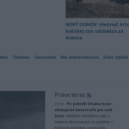
NOVÝ DOMOV: Medveď Artu
košickej zoo odchádza za
hranice
túra
Turizmus
Cestovanie
Rok dobrovoľníctva
Dielo týždňa
Práve teraz
-
Pri pobreží Ománu hrozí
21:58
ekologická katastrofa pre únik
čoraz
väčšieho množstva ropy z
tankera, ktorý narazil na plytčinu v
blízkosti prírodnej rezervácie.