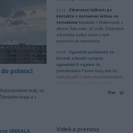
-
Zdravotné ťažkosti po
21:22
kontakte s neznámou látkou na
termálnom
kúpalisku v Diakovciach v
okrese Šaľa malo 16 osôb. Záchranná
zdravotná služba osem z nich
previezla do nemocnice.
-
Ugandský parlament vo
20:49
štvrtok schválil vyslanie
ugandských vojakov
do
do polnoci
palestínskeho Pásma Gazy, kde by
mali pôsobiť v rámci medzinárodných
stabilizačných síl, ktoré navrhol
americký prezident Donald Trump.
Bratislavskom kraji, vo
Viac
ilinského kraja a v
-
Anglická futbalová asociácia
20:07
(FA) stiahla svoju podporu
prezidentovi
Medzinárodnej
futbalovej federácie (FIFA) Giannimu
Infantinovi, ktorý je pod paľbou kritiky
Videá a prenosy
ovce UNIKALA
po jeho neúspešnom pláne.