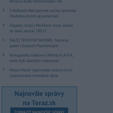
Hozelca bude hotová budúci rok
3
V Košiciach Nad jazerom začína výstavba
chodníka,otvorili aj pumptrack
4
Afganec, ktorý v Mníchove vrazil autom
do davu, dostal TREST
5
ĎALŠÍ TEPLOTNÝ REKORD: Tentoraz
padol v Dolných Plachtinciach
6
Na kúpalisku Diakovce UNIKALA LÁTKA,
osem ľudí skončilo v nemocnici
7
Mesto Martin vypovedalo zmluvy na tri
rozpracované investičné akcie
Najnovšie správy
na Teraz.sk
ZOBRAZIŤ NAJNOVŠIE SPRÁVY