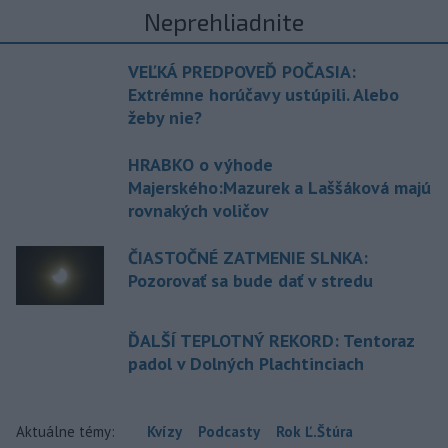
Neprehliadnite
VEĽKÁ PREDPOVEĎ POČASIA:
Extrémne horúčavy ustúpili. Alebo
žeby nie?
HRABKO o výhode
Majerského:Mazurek a Laššáková majú
rovnakých voličov
ČIASTOČNÉ ZATMENIE SLNKA:
Pozorovať sa bude dať v stredu
ĎALŠÍ TEPLOTNÝ REKORD: Tentoraz
padol v Dolných Plachtinciach
Aktuálne témy:
Kvízy
Podcasty
Rok Ľ.Štúra