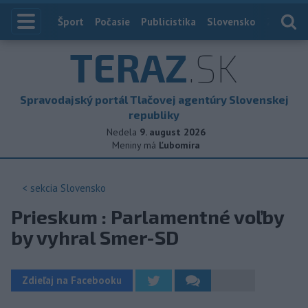
Index
Šport
Počasie
Publicistika
Slovensko
Zahranič
TERAZ
.SK
Spravodajský portál Tlačovej agentúry Slovenskej
republiky
Nedela
9. august 2026
Meniny má
Ľubomíra
< sekcia
Slovensko
Prieskum : Parlamentné voľby
by vyhral Smer-SD
Zdieľaj na Facebooku