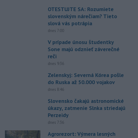
OTESTUJTE SA: Rozumiete
slovenským nárečiam? Tieto
slová vás potrápia
dnes 7:00
V prípade únosu študentky
Sone majú odznieť záverečné
reči
dnes 9:36
Zelenskyj: Severná Kórea pošle
do Ruska až 50.000 vojakov
dnes 8:46
Slovensko čakajú astronomické
úkazy, zatmenie Slnka striedajú
Perzeidy
dnes 7:36
Agrorezort: Výmera lesných