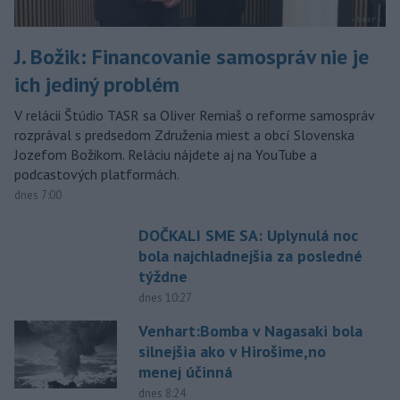
J. Božik: Financovanie samospráv nie je
ich jediný problém
V relácii Štúdio TASR sa Oliver Remiaš o reforme samospráv
rozprával s predsedom Združenia miest a obcí Slovenska
Jozefom Božikom. Reláciu nájdete aj na YouTube a
podcastových platformách.
dnes 7:00
DOČKALI SME SA: Uplynulá noc
bola najchladnejšia za posledné
týždne
dnes 10:27
Venhart:Bomba v Nagasaki bola
silnejšia ako v Hirošime,no
menej účinná
dnes 8:24