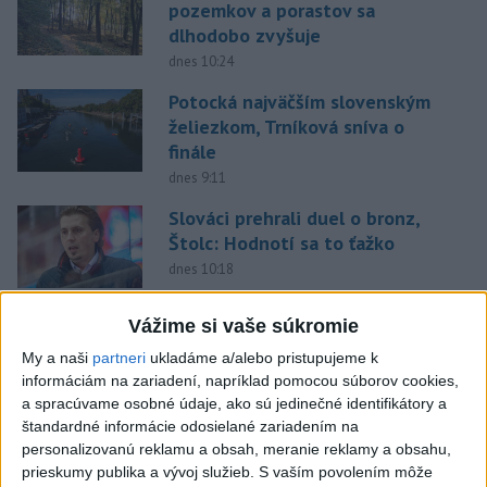
pozemkov a porastov sa
dlhodobo zvyšuje
dnes 10:24
Potocká najväčším slovenským
želiezkom, Trníková sníva o
finále
dnes 9:11
Slováci prehrali duel o bronz,
Štolc: Hodnotí sa to ťažko
dnes 10:18
Práve teraz
Vážime si vaše súkromie
-
Dve lietadlá na letisku Sydney (SYD) sa v nedeľu tesne
My a naši
partneri
ukladáme a/alebo pristupujeme k
10:34
vyhli zrážke.
Austrálsky úrad pre bezpečnosť dopravy (ATSB), ktorý
informáciám na zariadení, napríklad pomocou súborov cookies,
bol o tomto incidente informovaný, začal vyšetrovanie.
a spracúvame osobné údaje, ako sú jedinečné identifikátory a
štandardné informácie odosielané zariadením na
personalizovanú reklamu a obsah, meranie reklamy a obsahu,
Viac
Videá a prenosy TASR TV
prieskumy publika a vývoj služieb.
S vaším povolením môže