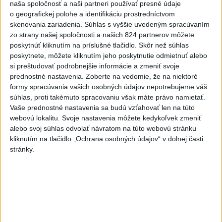
naša spoločnosť a naši partneri používať presné údaje
o geografickej polohe a identifikáciu prostredníctvom
Deväť Slovákov zabojuje na ME v Paríži
skenovania zariadenia. Súhlas s vyššie uvedeným spracúvaním
o čo najlepšie výsledky
zo strany našej spoločnosti a našich 824 partnerov môžete
poskytnúť kliknutím na príslušné tlačidlo. Skôr než súhlas
poskytnete, môžete kliknutím jeho poskytnutie odmietnuť alebo
Viac
si preštudovať podrobnejšie informácie a zmeniť svoje
Najčítanejšie
prednostné nastavenia.
Zoberte na vedomie, že na niektoré
formy spracúvania vašich osobných údajov nepotrebujeme váš
6h
24h
7d
súhlas, proti takémuto spracovaniu však máte právo namietať.
Vaše prednostné nastavenia sa budú vzťahovať len na túto
DRÁMA V PARLAMENTE: Poslankyňa
1
webovú lokalitu. Svoje nastavenia môžete kedykoľvek zmeniť
hádzala do premiéra vajíčka
alebo svoj súhlas odvolať návratom na túto webovú stránku
kliknutím na tlačidlo „Ochrana osobných údajov“ v dolnej časti
2
Festival Lovestream 2026 pokračuje, druhý deň zakončil
stránky.
Robbie Williams
3
Skončili ďalšie desiatky menších pôšt, samosprávam sa
to nepáči
4
SMRŤ V HORÁCH: V Západných Tatrách zomrel 76-ročný