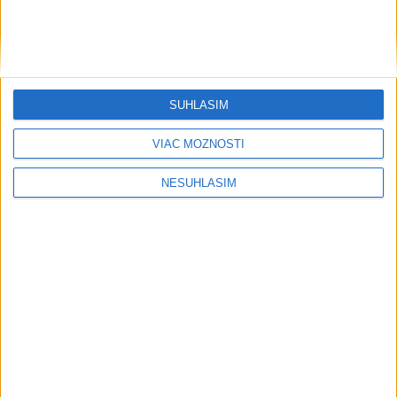
SÚHLASÍM
VIAC MOŽNOSTÍ
NESÚHLASÍM
....