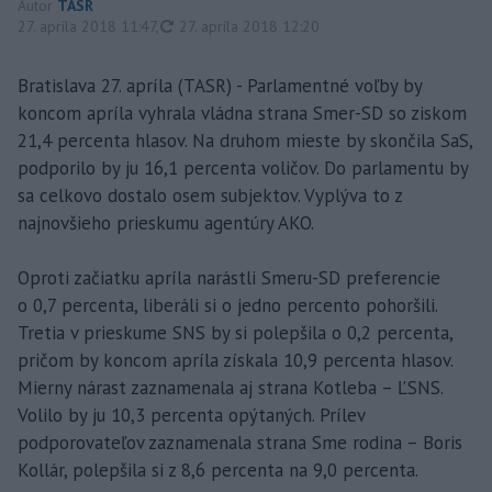
Autor
TASR
aktualizované
27. apríla 2018 11:47
,
27. apríla 2018 12:20
Bratislava 27. apríla (TASR) - Parlamentné voľby by
koncom apríla vyhrala vládna strana Smer-SD so ziskom
21,4 percenta hlasov. Na druhom mieste by skončila SaS,
podporilo by ju 16,1 percenta voličov. Do parlamentu by
sa celkovo dostalo osem subjektov. Vyplýva to z
najnovšieho prieskumu agentúry AKO.
Oproti začiatku apríla narástli Smeru-SD preferencie
o 0,7 percenta, liberáli si o jedno percento pohoršili.
Tretia v prieskume SNS by si polepšila o 0,2 percenta,
pričom by koncom apríla získala 10,9 percenta hlasov.
Mierny nárast zaznamenala aj strana Kotleba – ĽSNS.
Volilo by ju 10,3 percenta opýtaných. Prílev
podporovateľov zaznamenala strana Sme rodina – Boris
Kollár, polepšila si z 8,6 percenta na 9,0 percenta.