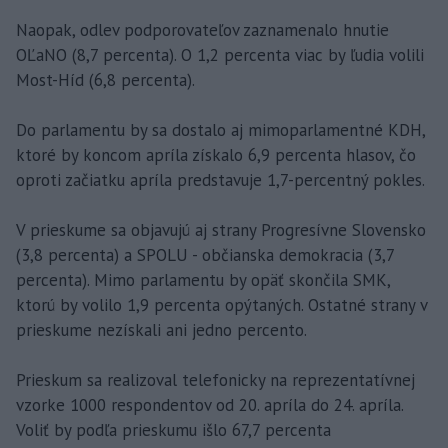
Naopak, odlev podporovateľov zaznamenalo hnutie
OĽaNO (8,7 percenta). O 1,2 percenta viac by ľudia volili
Most-Híd (6,8 percenta).
Do parlamentu by sa dostalo aj mimoparlamentné KDH,
ktoré by koncom apríla získalo 6,9 percenta hlasov, čo
oproti začiatku apríla predstavuje 1,7-percentný pokles.
V prieskume sa objavujú aj strany Progresívne Slovensko
(3,8 percenta) a SPOLU - občianska demokracia (3,7
percenta). Mimo parlamentu by opäť skončila SMK,
ktorú by volilo 1,9 percenta opýtaných. Ostatné strany v
prieskume nezískali ani jedno percento.
Prieskum sa realizoval telefonicky na reprezentatívnej
vzorke 1000 respondentov od 20. apríla do 24. apríla.
Voliť by podľa prieskumu išlo 67,7 percenta