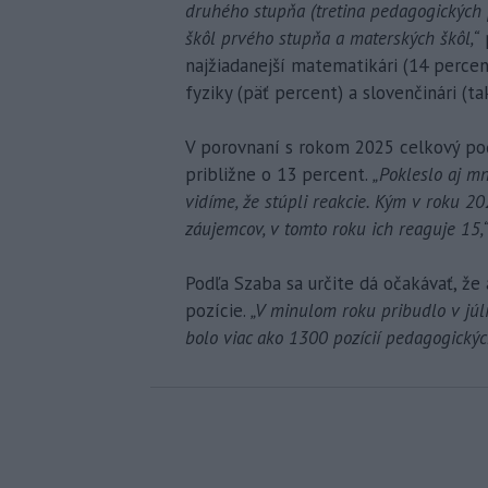
druhého stupňa (tretina pedagogických p
škôl prvého stupňa a materských škôl,“
p
najžiadanejší matematikári (14 percent)
fyziky (päť percent) a slovenčinári (t
V porovnaní s rokom 2025 celkový po
približne o 13 percent.
„Pokleslo aj mn
vidíme, že stúpli reakcie. Kým v roku 
záujemcov, v tomto roku ich reaguje 15,
Podľa Szaba sa určite dá očakávať, že
pozície.
„V minulom roku pribudlo v júl
bolo viac ako 1300 pozícií pedagogickýc