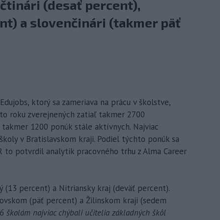
čtinári (desať percent),
ent) a slovenčinári (takmer päť
 Edujobs, ktorý sa zameriava na prácu v školstve,
mto roku zverejnených zatiaľ takmer 2700
e takmer 1200 ponúk stále aktívnych. Najviac
oly v Bratislavskom kraji. Podiel týchto ponúk sa
R to potvrdil analytik pracovného trhu z Alma Career
(13 percent) a Nitriansky kraj (deväť percent).
šovskom (päť percent) a Žilinskom kraji (sedem
26 školám najviac chýbali učitelia základných škôl