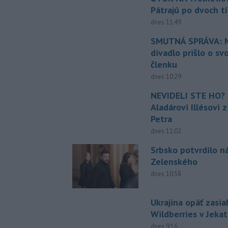
Pátrajú po dvoch t
dnes 11:49
SMUTNÁ SPRÁVA: M
divadlo prišlo o sv
členku
dnes 10:29
NEVIDELI STE HO? 
Aladárovi Illésovi 
Petra
dnes 11:02
Srbsko potvrdilo n
Zelenského
dnes 10:58
Ukrajina opäť zasia
Wildberries v Jeka
dnes 9:16