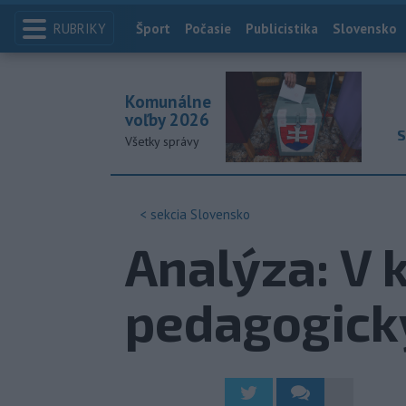
RUBRIKY
Index
Šport
Počasie
Publicistika
Slovensko
Komunálne
voľby 2026
S
Všetky správy
< sekcia
Slovensko
Analýza: V 
pedagogick