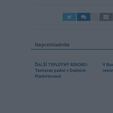
Neprehliadnite
ĎALŠÍ TEPLOTNÝ REKORD:
V Bu
Tentoraz padol v Dolných
rekor
Plachtinciach