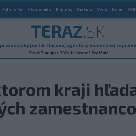
Zahraničie
Ekonomika
Regióny
Kultúra
Veda
Krimi
XML
TERAZ
.SK
pravodajský portál Tlačovej agentúry Slovenskej republi
Piatok
7. august 2026
Meniny má
Štefánia
ktorom kraji hľada
ých zamestnanc