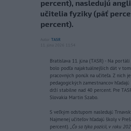
percent), nasledujú angli
učitelia fyziky (päť perc
percent).
Autor
TASR
11. júna 2026 11:54
Bratislava 11. júna (TASR) - Na portáli
bolo podľa najaktuálnejších dát v to
pracovných ponúk na učiteľa. Z nich j
pedagogických zamestnancov hľadajú šk
drží stabilne nad 40 percent. Pre TAS
Slovakia Martin Szabo.
S veľkým odstupom nasledujú Trnavský 
Najmenej učiteľov hľadajú školy v Pre
percent).
„Čo sa týka pozícií, v roku 20