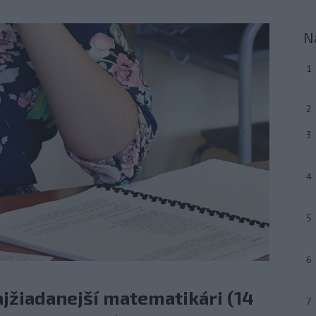
N
1
2
3
4
5
6
ajžiadanejší matematikári (14
7