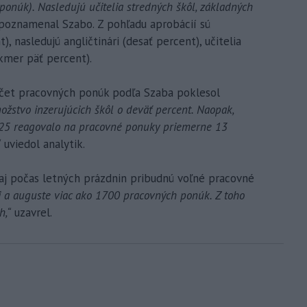
onúk). Nasledujú učitelia stredných škôl, základných
oznamenal Szabo. Z pohľadu aprobácií sú
, nasledujú angličtinári (desať percent), učitelia
akmer päť percent).
čet pracovných ponúk podľa Szaba poklesol
ožstvo inzerujúcich škôl o deväť percent. Naopak,
2025 reagovalo na pracovné ponuky priemerne 13
“
uviedol analytik.
 aj počas letných prázdnin pribudnú voľné pracovné
i a auguste viac ako 1700 pracovných ponúk. Z toho
h,“
uzavrel.