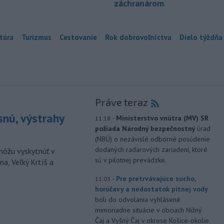
záchranárom
túra
Turizmus
Cestovanie
Rok dobrovoľníctva
Dielo týždňa
Práve teraz
snú, výstrahy
-
Ministerstvo vnútra (MV) SR
11:18
požiada Národný bezpečnostný
úrad
(NBÚ) o nezávislé odborné posúdenie
dodaných radarových zariadení, ktoré
môžu vyskytnúť v
sú v pilotnej prevádzke.
a, Veľký Krtíš a
-
Pre pretrvávajúce sucho,
11:03
horúčavy a nedostatok pitnej vody
boli do odvolania vyhlásené
mimoriadne situácie v obciach Nižný
Čaj a Vyšný Čaj v okrese Košice-okolie.