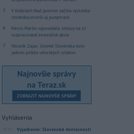
5
V Košiciach Nad jazerom začína výstavba
chodníka,otvorili aj pumptrack
6
Mesto Martin vypovedalo zmluvy na tri
rozpracované investičné akcie
7
Historik Zajac: Územie Slovenska bolo
jadrom poľsko-uhorských vzťahov
Najnovšie správy
na Teraz.sk
ZOBRAZIŤ NAJNOVŠIE SPRÁVY
Vyhlásenia
Vyjadrenie: Slovenské domácnosti
07:55