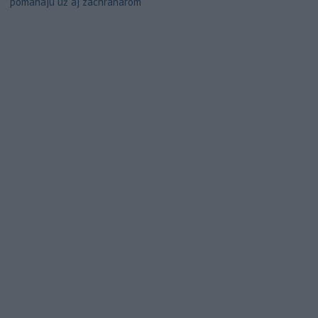
pomáhajú už aj záchranárom