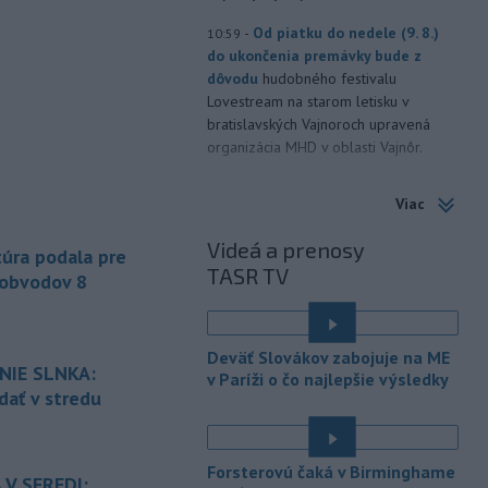
-
Od piatku do nedele (9. 8.)
10:59
do ukončenia premávky bude z
dôvodu
hudobného festivalu
Lovestream na starom letisku v
bratislavských Vajnoroch upravená
organizácia MHD v oblasti Vajnôr.
-
Slovenský futbalista Lukáš
10:44
Viac
Haraslín môže v najbližšom období
zmeniť
klubovú adresu. O 30-ročného
Videá a prenosy
úra podala pre
stredopoliara Sparty Praha sa podľa
TASR TV
portálu isport.cz zaujíma
 obvodov 8
saudskoarabský Al-Fateh.
-
Vo veku 94 rokov zomrela 29.
10:23
Deväť Slovákov zabojuje na ME
júla 2026 herečka a dlhoročná
NIE SLNKA:
v Paríži o čo najlepšie výsledky
členka
Slovenského komorného
dať v stredu
divadla (SKD) v Martine Helena
Sudická.
Forsterovú čaká v Birminghame
-
Národná diaľničná
10:15
 V SEREDI: