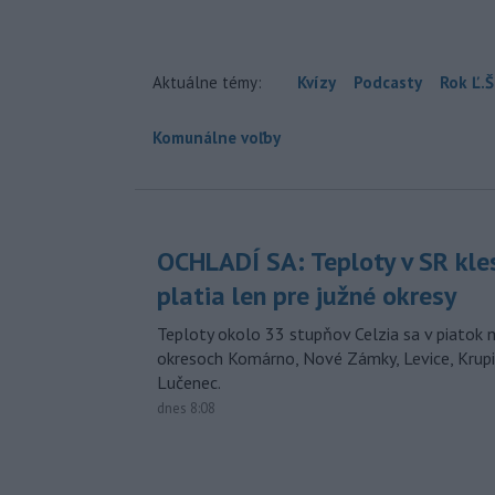
Aktuálne témy:
Kvízy
Podcasty
Rok Ľ.Š
Komunálne voľby
OCHLADÍ SA: Teploty v SR kle
platia len pre južné okresy
Teploty okolo 33 stupňov Celzia sa v piatok 
okresoch Komárno, Nové Zámky, Levice, Krupin
Lučenec.
dnes 8:08