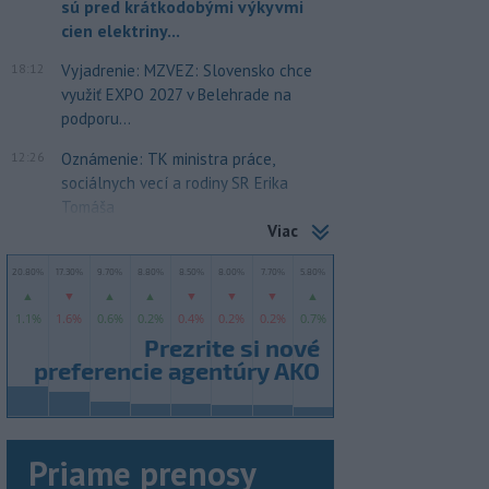
sú pred krátkodobými výkyvmi
cien elektriny...
18:12
Vyjadrenie: MZVEZ: Slovensko chce
využiť EXPO 2027 v Belehrade na
podporu...
12:26
Oznámenie: TK ministra práce,
sociálnych vecí a rodiny SR Erika
Tomáša
Viac
Priame prenosy