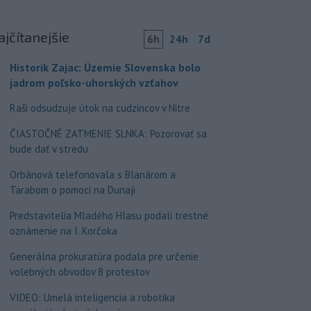
ajčítanejšie
6h
24h
7d
Historik Zajac: Územie Slovenska bolo
jadrom poľsko-uhorských vzťahov
Raši odsudzuje útok na cudzincov v Nitre
ČIASTOČNÉ ZATMENIE SLNKA: Pozorovať sa
bude dať v stredu
Orbánová telefonovala s Blanárom a
Tarabom o pomoci na Dunaji
Predstavitelia Mladého Hlasu podali trestné
oznámenie na I. Korčoka
Generálna prokuratúra podala pre určenie
volebných obvodov 8 protestov
VIDEO: Umelá inteligencia a robotika