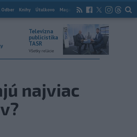
 Odber
Knihy
Útulkovo
Magazín
News Now
Archív
TASR
Televízna
publicistika
TASR
ky
Všetky relácie
jú najviac
ov?