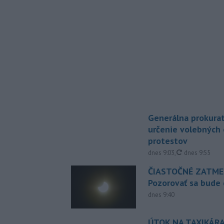
Generálna prokurat
určenie volebných
protestov
aktualizované
dnes 9:03
,
dnes 9:55
ČIASTOČNÉ ZATME
Pozorovať sa bude 
dnes 9:40
ÚTOK NA TAXIKÁRA