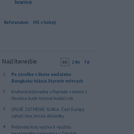
hranice
Referendum
MS v hokeji
Najčítanejšie
6h
24h
7d
Po streľbe v škole neďaleko
1
Bangkoku hlásia štyroch mŕtvych
2
Kruhová križovatka v Poprade v smere z
Hozelca bude hotová budúci rok
3
ÚPLNÉ ZATMENIE SLNKA: Časť Európy
zahalí tma, hrozia dôsledky
4
Prešovský kraj vyzýva k využitiu
bezplatného parkoviska v Tatrách