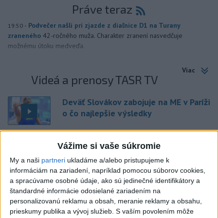
Práve teraz
-
Podvečer našli pri zjazde z diaľnice D1 na Turany
19:50
zraneného
42-ročného muža. Charakter zranení nasvedčuje
možnému útoku medveďa.
Viac
Videá a prenosy TASR TV
Deväť Slovákov zabojuje na ME v Paríži
o čo najlepšie výsledky
Vážime si vaše súkromie
Viac
Najčítanejšie
My a naši
partneri
ukladáme a/alebo pristupujeme k
informáciám na zariadení, napríklad pomocou súborov cookies,
6h
24h
7d
a spracúvame osobné údaje, ako sú jedinečné identifikátory a
štandardné informácie odosielané zariadením na
DRÁMA V PARLAMENTE: Poslankyňa
1
personalizovanú reklamu a obsah, meranie reklamy a obsahu,
prieskumy publika a vývoj služieb.
S vaším povolením môže
hádzala do premiéra vajíčka