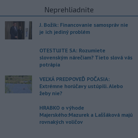
Neprehliadnite
J. Božik: Financovanie samospráv nie
je ich jediný problém
OTESTUJTE SA: Rozumiete
slovenským nárečiam? Tieto slová vás
potrápia
VEĽKÁ PREDPOVEĎ POČASIA:
Extrémne horúčavy ustúpili. Alebo
žeby nie?
HRABKO o výhode
Majerského:Mazurek a Laššáková majú
rovnakých voličov