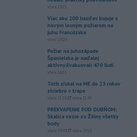
včera 19:25
Viac ako 200 hasičov bojuje s
novým lesným požiarom na
juhu Francúzska
včera 19:29
Požiar na juhozápade
Španielska je naďalej
aktívny.Evakuovali 470 ľudí
včera 16:11
Tóth získal na ME do 23 rokov
striebro v trape
aktualizované
včera 21:22
,
včera 21:45
PREKVAPENIE POD DUBŇOM:
Skalica vezie zo Žiliny všetky
body
aktualizované
včera 19:00
,
včera 20:10