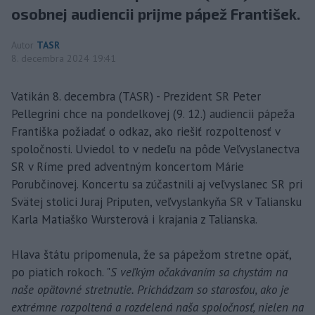
osobnej audiencii prijme pápež František.
Autor
TASR
8. decembra 2024 19:41
Vatikán 8. decembra (TASR) - Prezident SR Peter
Pellegrini chce na pondelkovej (9. 12.) audiencii pápeža
Františka požiadať o odkaz, ako riešiť rozpoltenosť v
spoločnosti. Uviedol to v nedeľu na pôde Veľvyslanectva
SR v Ríme pred adventným koncertom Márie
Porubčinovej. Koncertu sa zúčastnili aj veľvyslanec SR pri
Svätej stolici Juraj Priputen, veľvyslankyňa SR v Taliansku
Karla Matiaško Wursterová i krajania z Talianska.
Hlava štátu pripomenula, že sa pápežom stretne opäť,
po piatich rokoch. "
S veľkým očakávaním sa chystám na
naše opätovné stretnutie. Prichádzam so starosťou, ako je
extrémne rozpoltená a rozdelená naša spoločnosť, nielen na