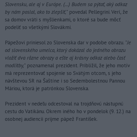
Slovensku, ale aj v Európe. (...) Budem sa pýtať, aký odkaz
by nám poslal, ako to zlepšiť,
" povedal Pellegrini. Verí, že
sa domov vráti s myšlienkami, o ktoré sa bude môcť
podeliť so všetkými Slovákmi.
Pápežovi priniesol zo Slovenska dar v podobe obrazu. "
Je
od slovenského umelca, ktorý dokázal do jedného obrazu
vložiť dva rôzne obrazy a ešte aj krásny odkaz alebo časť
modlitby,
" poznamenal prezident. Priblížil, že jeho motív
má reprezentovať spojenie so Svätým otcom, s jeho
návštevou SR na Šaštíne i so Sedembolestnou Pannou
Máriou, ktorá je patrónkou Slovenska.
Prezident v nedeľu odcestoval na trojdňovú nástupnú
cestu do Vatikánu. Okrem iného ho v pondelok (9. 12.) na
osobnej audiencii prijme pápež František.