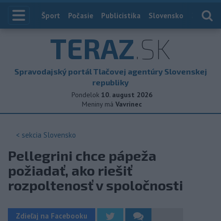
Index
Šport
Počasie
Publicistika
Slovensko
Zahranič
TERAZ
.SK
Spravodajský portál Tlačovej agentúry Slovenskej
republiky
Pondelok
10. august 2026
Meniny má
Vavrinec
< sekcia
Slovensko
Pellegrini chce pápeža
požiadať, ako riešiť
rozpoltenosť v spoločnosti
Zdieľaj na Facebooku