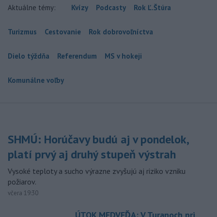
Aktuálne témy:
Kvízy
Podcasty
Rok Ľ.Štúra
Turizmus
Cestovanie
Rok dobrovoľníctva
Dielo týždňa
Referendum
MS v hokeji
Komunálne voľby
SHMÚ: Horúčavy budú aj v pondelok,
platí prvý aj druhý stupeň výstrah
Vysoké teploty a sucho výrazne zvyšujú aj riziko vzniku
požiarov.
včera 19:30
ÚTOK MEDVEĎA: V Turanoch pri