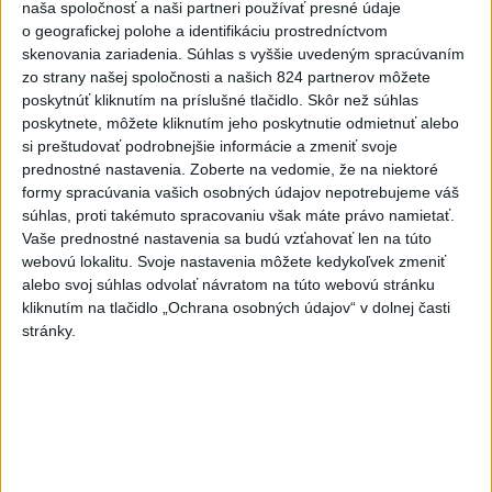
naša spoločnosť a naši partneri používať presné údaje
o geografickej polohe a identifikáciu prostredníctvom
2
Česká vláda uvažuje nad zvýšením valorizácie dôchodkov
skenovania zariadenia. Súhlas s vyššie uvedeným spracúvaním
na dvojnásobok
zo strany našej spoločnosti a našich 824 partnerov môžete
poskytnúť kliknutím na príslušné tlačidlo. Skôr než súhlas
3
MLADÍK VYPADOL Z FERRATY: Na Skalke pri Kremnici
poskytnete, môžete kliknutím jeho poskytnutie odmietnuť alebo
zasahovali záchranári
si preštudovať podrobnejšie informácie a zmeniť svoje
prednostné nastavenia.
Zoberte na vedomie, že na niektoré
4
ÚTOK MEDVEĎA: V Turanoch pri zjazde z D1 našli
formy spracúvania vašich osobných údajov nepotrebujeme váš
zraneného muža
súhlas, proti takémuto spracovaniu však máte právo namietať.
Vaše prednostné nastavenia sa budú vzťahovať len na túto
5
Ugandský futbalista Owori zomrel vo veku 27 rokov po
webovú lokalitu. Svoje nastavenia môžete kedykoľvek zmeniť
brutálnom útoku
alebo svoj súhlas odvolať návratom na túto webovú stránku
kliknutím na tlačidlo „Ochrana osobných údajov“ v dolnej časti
6
Darina Pačutová pomáha pacientom vo Vranove nad
stránky.
Topľou slovom
7
Festival Lovestream 2026 pokračuje, druhý deň zakončil
Robbie Williams
Najnovšie správy na Teraz.sk