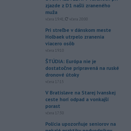
zjazde z D1 našli zraneného
muža
aktualizované
včera 19:41
,
včera 20:00
Pri streľbe v dánskom meste
Holbaek utrpelo zranenia
viacero osôb
včera 19:10
ŠTÚDIA: Európa nie je
dostatočne pripravená na ruské
dronové útoky
včera 17:15
V Bratislave na Starej Ivanskej
ceste horí odpad a vonkajší
porast
včera 17:30
Polícia upozorňuje seniorov na
nekalé praktiky podvodníkov