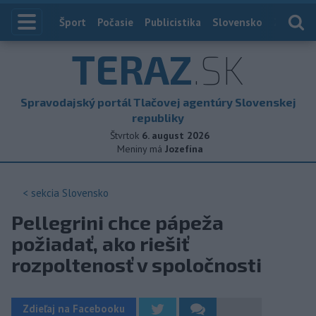
Index
Šport
Počasie
Publicistika
Slovensko
Zahranič
TERAZ
.SK
Spravodajský portál Tlačovej agentúry Slovenskej
republiky
Štvrtok
6. august 2026
Meniny má
Jozefína
< sekcia
Slovensko
Pellegrini chce pápeža
požiadať, ako riešiť
rozpoltenosť v spoločnosti
Zdieľaj na Facebooku