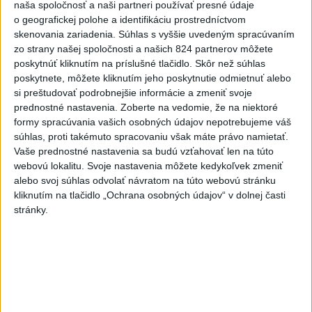
naša spoločnosť a naši partneri používať presné údaje
o geografickej polohe a identifikáciu prostredníctvom
Deväť Slovákov zabojuje na ME v Paríži
skenovania zariadenia. Súhlas s vyššie uvedeným spracúvaním
o čo najlepšie výsledky
zo strany našej spoločnosti a našich 824 partnerov môžete
poskytnúť kliknutím na príslušné tlačidlo. Skôr než súhlas
Viac
poskytnete, môžete kliknutím jeho poskytnutie odmietnuť alebo
si preštudovať podrobnejšie informácie a zmeniť svoje
Najčítanejšie
prednostné nastavenia.
Zoberte na vedomie, že na niektoré
formy spracúvania vašich osobných údajov nepotrebujeme váš
6h
24h
7d
súhlas, proti takémuto spracovaniu však máte právo namietať.
Vaše prednostné nastavenia sa budú vzťahovať len na túto
ÚPLNÉ ZATMENIE SLNKA: Časť Európy
1
webovú lokalitu. Svoje nastavenia môžete kedykoľvek zmeniť
zahalí tma, hrozia dôsledky
alebo svoj súhlas odvolať návratom na túto webovú stránku
kliknutím na tlačidlo „Ochrana osobných údajov“ v dolnej časti
2
Kruhová križovatka v Poprade v smere z Hozelca bude
stránky.
hotová budúci rok
3
V Košiciach Nad jazerom začína výstavba
chodníka,otvorili aj pumptrack
4
Na kúpalisku Diakovce UNIKALA LÁTKA, osem ľudí