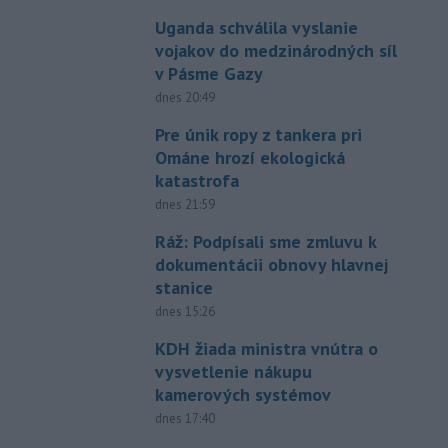
Uganda schválila vyslanie
vojakov do medzinárodných síl
v Pásme Gazy
dnes 20:49
Pre únik ropy z tankera pri
Ománe hrozí ekologická
katastrofa
dnes 21:59
Ráž: Podpísali sme zmluvu k
dokumentácii obnovy hlavnej
stanice
dnes 15:26
KDH žiada ministra vnútra o
vysvetlenie nákupu
kamerových systémov
dnes 17:40