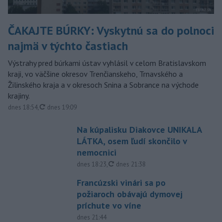
ČAKAJTE BÚRKY: Vyskytnú sa do polnoci
najmä v týchto častiach
Výstrahy pred búrkami ústav vyhlásil v celom Bratislavskom
kraji, vo väčšine okresov Trenčianskeho, Trnavského a
Žilinského kraja a v okresoch Snina a Sobrance na východe
krajiny.
aktualizované
dnes 18:54
,
dnes 19:09
Na kúpalisku Diakovce UNIKALA
LÁTKA, osem ľudí skončilo v
nemocnici
aktualizované
dnes 18:23
,
dnes 21:38
Francúzski vinári sa po
požiaroch obávajú dymovej
príchute vo víne
dnes 21:44