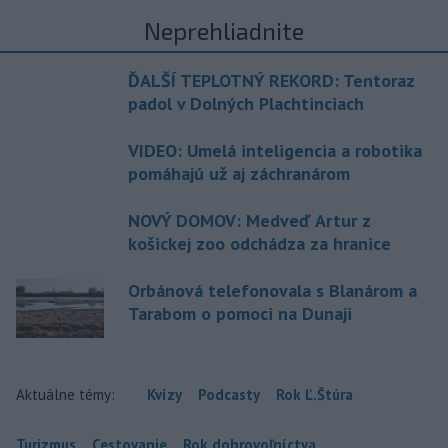
Neprehliadnite
ĎALŠÍ TEPLOTNÝ REKORD: Tentoraz
padol v Dolných Plachtinciach
VIDEO: Umelá inteligencia a robotika
pomáhajú už aj záchranárom
NOVÝ DOMOV: Medveď Artur z
košickej zoo odchádza za hranice
Orbánová telefonovala s Blanárom a
Tarabom o pomoci na Dunaji
Aktuálne témy:
Kvízy
Podcasty
Rok Ľ.Štúra
Turizmus
Cestovanie
Rok dobrovoľníctva