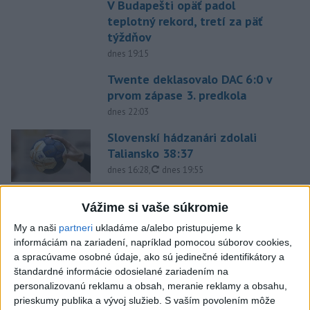
V Budapešti opäť padol
teplotný rekord, tretí za päť
týždňov
dnes 19:15
Twente deklasovalo DAC 6:0 v
prvom zápase 3. predkola
dnes 22:03
Slovenskí hádzanári zdolali
Taliansko 38:37
aktualizované
dnes 16:28
,
dnes 19:55
Práve teraz
Vážime si vaše súkromie
-
Pri pobreží Ománu hrozí ekologická katastrofa pre únik
21:58
My a naši
partneri
ukladáme a/alebo pristupujeme k
čoraz
väčšieho množstva ropy z tankera, ktorý narazil na plytčinu v
informáciám na zariadení, napríklad pomocou súborov cookies,
blízkosti prírodnej rezervácie.
a spracúvame osobné údaje, ako sú jedinečné identifikátory a
štandardné informácie odosielané zariadením na
personalizovanú reklamu a obsah, meranie reklamy a obsahu,
Viac
Videá a prenosy TASR TV
prieskumy publika a vývoj služieb.
S vaším povolením môže