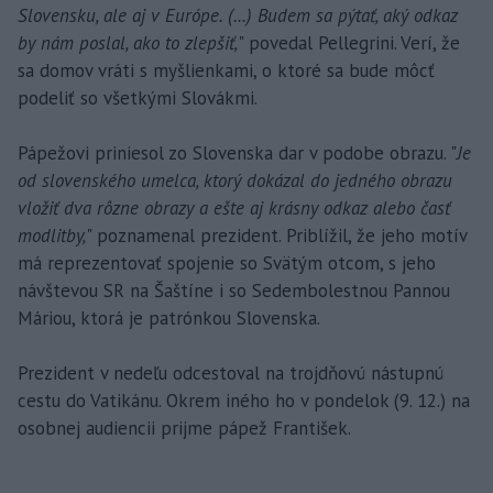
Slovensku, ale aj v Európe. (...) Budem sa pýtať, aký odkaz
by nám poslal, ako to zlepšiť,
" povedal Pellegrini. Verí, že
sa domov vráti s myšlienkami, o ktoré sa bude môcť
podeliť so všetkými Slovákmi.
Pápežovi priniesol zo Slovenska dar v podobe obrazu. "
Je
od slovenského umelca, ktorý dokázal do jedného obrazu
vložiť dva rôzne obrazy a ešte aj krásny odkaz alebo časť
modlitby,
" poznamenal prezident. Priblížil, že jeho motív
má reprezentovať spojenie so Svätým otcom, s jeho
návštevou SR na Šaštíne i so Sedembolestnou Pannou
Máriou, ktorá je patrónkou Slovenska.
Prezident v nedeľu odcestoval na trojdňovú nástupnú
cestu do Vatikánu. Okrem iného ho v pondelok (9. 12.) na
osobnej audiencii prijme pápež František.