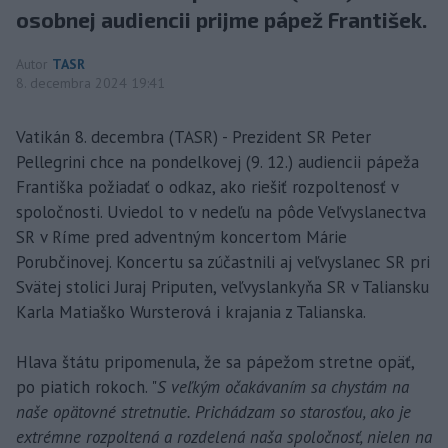
osobnej audiencii prijme pápež František.
Autor
TASR
8. decembra 2024 19:41
Vatikán 8. decembra (TASR) - Prezident SR Peter
Pellegrini chce na pondelkovej (9. 12.) audiencii pápeža
Františka požiadať o odkaz, ako riešiť rozpoltenosť v
spoločnosti. Uviedol to v nedeľu na pôde Veľvyslanectva
SR v Ríme pred adventným koncertom Márie
Porubčinovej. Koncertu sa zúčastnili aj veľvyslanec SR pri
Svätej stolici Juraj Priputen, veľvyslankyňa SR v Taliansku
Karla Matiaško Wursterová i krajania z Talianska.
Hlava štátu pripomenula, že sa pápežom stretne opäť,
po piatich rokoch. "
S veľkým očakávaním sa chystám na
naše opätovné stretnutie. Prichádzam so starosťou, ako je
extrémne rozpoltená a rozdelená naša spoločnosť, nielen na