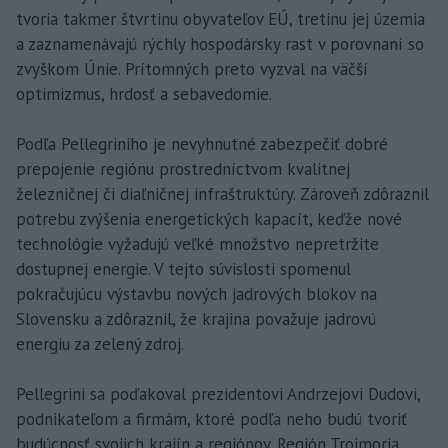
tvoria takmer štvrtinu obyvateľov EÚ, tretinu jej územia
a zaznamenávajú rýchly hospodársky rast v porovnaní so
zvyškom Únie. Prítomných preto vyzval na väčší
optimizmus, hrdosť a sebavedomie.
Podľa Pellegriniho je nevyhnutné zabezpečiť dobré
prepojenie regiónu prostredníctvom kvalitnej
železničnej či diaľničnej infraštruktúry. Zároveň zdôraznil
potrebu zvýšenia energetických kapacít, keďže nové
technológie vyžadujú veľké množstvo nepretržite
dostupnej energie. V tejto súvislosti spomenul
pokračujúcu výstavbu nových jadrových blokov na
Slovensku a zdôraznil, že krajina považuje jadrovú
energiu za zelený zdroj.
Pellegrini sa poďakoval prezidentovi Andrzejovi Dudovi,
podnikateľom a firmám, ktoré podľa neho budú tvoriť
budúcnosť svojich krajín a regiónov. Región Trojmoria