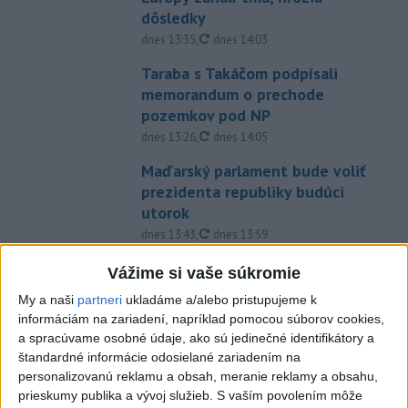
dôsledky
aktualizované
dnes 13:35
,
dnes 14:03
Taraba s Takáčom podpísali
memorandum o prechode
pozemkov pod NP
aktualizované
dnes 13:26
,
dnes 14:05
Maďarský parlament bude voliť
prezidenta republiky budúci
utorok
aktualizované
dnes 13:43
,
dnes 13:59
Afganec, ktorý v Mníchove
Vážime si vaše súkromie
vrazil autom do davu, dostal
My a naši
partneri
ukladáme a/alebo pristupujeme k
TREST
informáciám na zariadení, napríklad pomocou súborov cookies,
aktualizované
dnes 12:14
,
dnes 12:52
a spracúvame osobné údaje, ako sú jedinečné identifikátory a
štandardné informácie odosielané zariadením na
Západný Balkán sužujú
personalizovanú reklamu a obsah, meranie reklamy a obsahu,
rozsiahle požiare, teploty
prieskumy publika a vývoj služieb.
S vaším povolením môže
stúpli na 40 stupňov