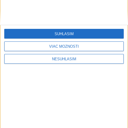
Šport
SÚHLASÍM
....
VIAC MOŽNOSTÍ
NESÚHLASÍM
....