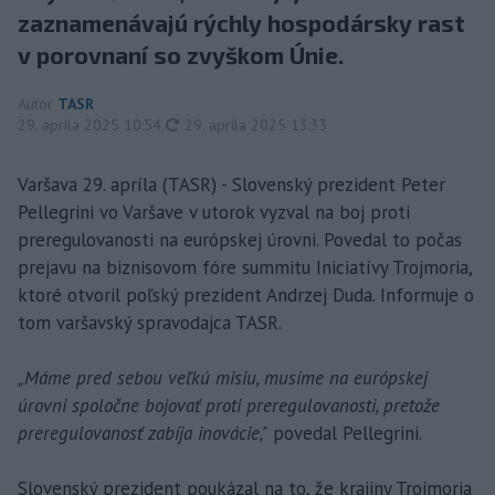
zaznamenávajú rýchly hospodársky rast
v porovnaní so zvyškom Únie.
Autor
TASR
aktualizované
29. apríla 2025 10:54
,
29. apríla 2025 13:33
Varšava 29. apríla (TASR) - Slovenský prezident Peter
Pellegrini vo Varšave v utorok vyzval na boj proti
preregulovanosti na európskej úrovni. Povedal to počas
prejavu na biznisovom fóre summitu Iniciatívy Trojmoria,
ktoré otvoril poľský prezident Andrzej Duda. Informuje o
tom varšavský spravodajca TASR.
„Máme pred sebou veľkú misiu, musíme na európskej
úrovni spoločne bojovať proti preregulovanosti, pretože
preregulovanosť zabíja inovácie,"
povedal Pellegrini.
Slovenský prezident poukázal na to, že krajiny Trojmoria