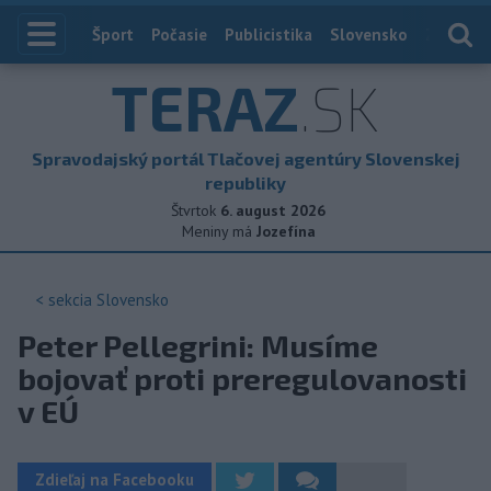
Index
Šport
Počasie
Publicistika
Slovensko
Zahranič
TERAZ
.SK
Spravodajský portál Tlačovej agentúry Slovenskej
republiky
Štvrtok
6. august 2026
Meniny má
Jozefína
< sekcia
Slovensko
Peter Pellegrini: Musíme
bojovať proti preregulovanosti
v EÚ
Zdieľaj na Facebooku