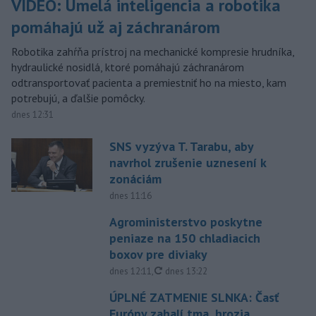
VIDEO: Umelá inteligencia a robotika
pomáhajú už aj záchranárom
Robotika zahŕňa prístroj na mechanické kompresie hrudníka,
hydraulické nosidlá, ktoré pomáhajú záchranárom
odtransportovať pacienta a premiestniť ho na miesto, kam
potrebujú, a ďalšie pomôcky.
dnes 12:31
SNS vyzýva T. Tarabu, aby
navrhol zrušenie uznesení k
zonáciám
dnes 11:16
Agroministerstvo poskytne
peniaze na 150 chladiacich
boxov pre diviaky
aktualizované
dnes 12:11
,
dnes 13:22
ÚPLNÉ ZATMENIE SLNKA: Časť
Európy zahalí tma, hrozia