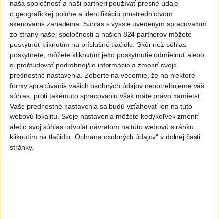
naša spoločnosť a naši partneri používať presné údaje
dnes 13:00
o geografickej polohe a identifikáciu prostredníctvom
skenovania zariadenia. Súhlas s vyššie uvedeným spracúvaním
Vozinha dostal veľkolepú
zo strany našej spoločnosti a našich 824 partnerov môžete
prezentáciu, dres mu priniesol
poskytnúť kliknutím na príslušné tlačidlo. Skôr než súhlas
parašutista
poskytnete, môžete kliknutím jeho poskytnutie odmietnuť alebo
dnes 11:40
si preštudovať podrobnejšie informácie a zmeniť svoje
prednostné nastavenia.
Zoberte na vedomie, že na niektoré
Deväť Slovákov zabojuje na ME
formy spracúvania vašich osobných údajov nepotrebujeme váš
v Paríži o čo najlepšie výsledky
súhlas, proti takémuto spracovaniu však máte právo namietať.
dnes 13:05
Vaše prednostné nastavenia sa budú vzťahovať len na túto
webovú lokalitu. Svoje nastavenia môžete kedykoľvek zmeniť
Práve teraz
alebo svoj súhlas odvolať návratom na túto webovú stránku
kliknutím na tlačidlo „Ochrana osobných údajov“ v dolnej časti
-
Podpredsedníčka vykonávajúca funkciu predsedu
13:41
stránky.
maďarského
Národného zhromaždenia Anikó Hallerová Nagyová vo
štvrtok oznámila, že v súlade s návrhom poslaneckého klubu vládnej
strany Tisza rozhodne zákonodarný zbor o novej hlave štátu na
budúci utorok.
Viac