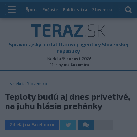
Index
Šport
Počasie
Publicistika
Slovensko
Zahranič
TERAZ
.SK
Spravodajský portál Tlačovej agentúry Slovenskej
republiky
Nedela
9. august 2026
Meniny má
Ľubomíra
< sekcia
Slovensko
Teploty budú aj dnes prívetivé,
na juhu hlásia prehánky
Zdieľaj na Facebooku