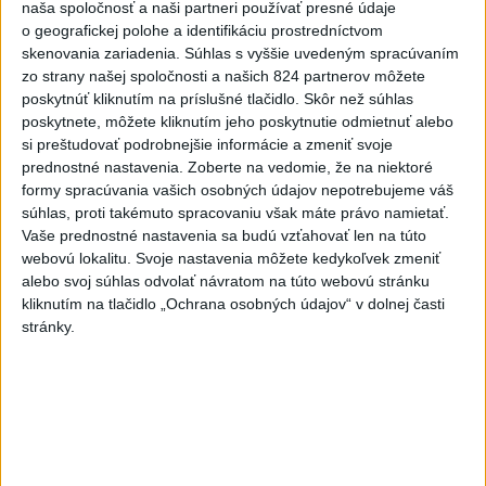
naša spoločnosť a naši partneri používať presné údaje
o geografickej polohe a identifikáciu prostredníctvom
Deväť Slovákov zabojuje na ME v Paríži
skenovania zariadenia. Súhlas s vyššie uvedeným spracúvaním
o čo najlepšie výsledky
zo strany našej spoločnosti a našich 824 partnerov môžete
poskytnúť kliknutím na príslušné tlačidlo. Skôr než súhlas
poskytnete, môžete kliknutím jeho poskytnutie odmietnuť alebo
Viac
si preštudovať podrobnejšie informácie a zmeniť svoje
Najčítanejšie
prednostné nastavenia.
Zoberte na vedomie, že na niektoré
formy spracúvania vašich osobných údajov nepotrebujeme váš
6h
24h
7d
súhlas, proti takémuto spracovaniu však máte právo namietať.
Vaše prednostné nastavenia sa budú vzťahovať len na túto
DRÁMA V PARLAMENTE: Poslankyňa
1
webovú lokalitu. Svoje nastavenia môžete kedykoľvek zmeniť
alebo svoj súhlas odvolať návratom na túto webovú stránku
hádzala do premiéra vajíčka
kliknutím na tlačidlo „Ochrana osobných údajov“ v dolnej časti
stránky.
2
Festival Lovestream 2026 pokračuje, druhý deň zakončil
Robbie Williams
3
Skončili ďalšie desiatky menších pôšt, samosprávam sa
to nepáči
4
SMRŤ V HORÁCH: V Západných Tatrách zomrel 76-ročný