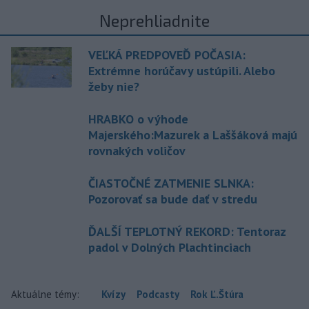
Neprehliadnite
VEĽKÁ PREDPOVEĎ POČASIA:
Extrémne horúčavy ustúpili. Alebo
žeby nie?
HRABKO o výhode
Majerského:Mazurek a Laššáková majú
rovnakých voličov
ČIASTOČNÉ ZATMENIE SLNKA:
Pozorovať sa bude dať v stredu
ĎALŠÍ TEPLOTNÝ REKORD: Tentoraz
padol v Dolných Plachtinciach
Aktuálne témy:
Kvízy
Podcasty
Rok Ľ.Štúra