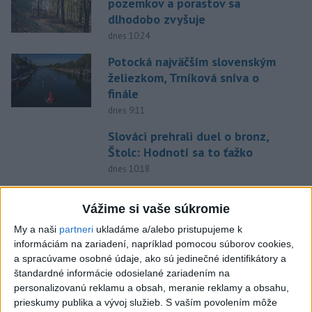
pozemkov a porastov sa
dlhodobo zvyšuje
dnes 10:24
Potocká najväčším slovenským
želiezkom, Trníková sníva o
finále
dnes 9:11
Slováci prehrali duel o bronz,
Štolc: Hodnotí sa to ťažko
dnes 10:18
Práve teraz
Vážime si vaše súkromie
-
Minister zdravotníctva Kamil Šaško (Hlas-SD) už má
11:56
My a naši
partneri
ukladáme a/alebo pristupujeme k
podľa svojich slov
pripravený návrh riešenia k tendru na
informáciám na zariadení, napríklad pomocou súborov cookies,
prevádzkovanie ambulancií záchrannej zdravotnej služby (ZZS). Na
a spracúvame osobné údaje, ako sú jedinečné identifikátory a
odbornej úrovni ho chce predstaviť v krátkom čase.
štandardné informácie odosielané zariadením na
personalizovanú reklamu a obsah, meranie reklamy a obsahu,
Viac
prieskumy publika a vývoj služieb.
S vaším povolením môže
Videá a prenosy TASR TV