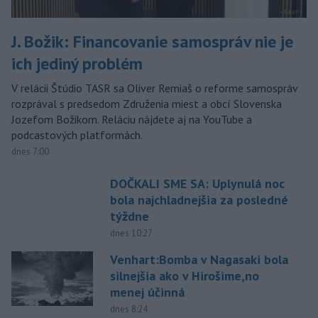
J. Božik: Financovanie samospráv nie je
ich jediný problém
V relácii Štúdio TASR sa Oliver Remiaš o reforme samospráv
rozprával s predsedom Združenia miest a obcí Slovenska
Jozefom Božikom. Reláciu nájdete aj na YouTube a
podcastových platformách.
dnes 7:00
DOČKALI SME SA: Uplynulá noc
bola najchladnejšia za posledné
týždne
dnes 10:27
Venhart:Bomba v Nagasaki bola
silnejšia ako v Hirošime,no
menej účinná
dnes 8:24