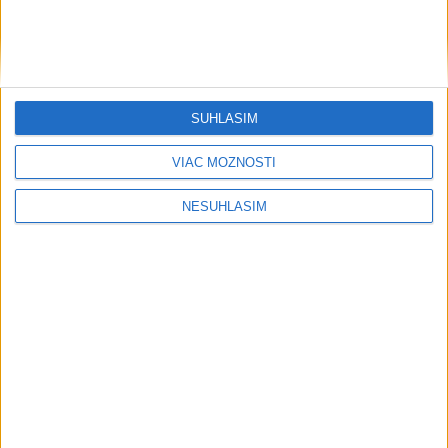
SÚHLASÍM
VIAC MOŽNOSTÍ
NESÚHLASÍM
....