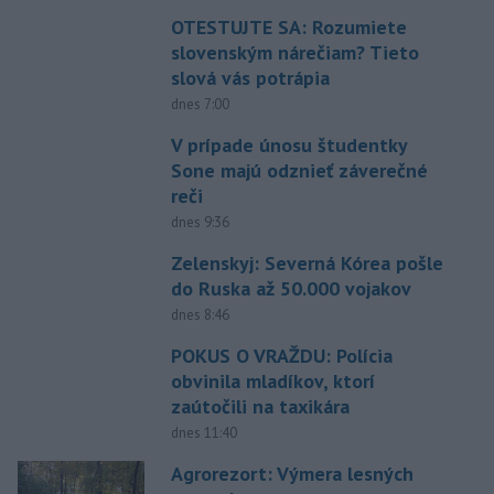
OTESTUJTE SA: Rozumiete
slovenským nárečiam? Tieto
slová vás potrápia
dnes 7:00
V prípade únosu študentky
Sone majú odznieť záverečné
reči
dnes 9:36
Zelenskyj: Severná Kórea pošle
do Ruska až 50.000 vojakov
dnes 8:46
POKUS O VRAŽDU: Polícia
obvinila mladíkov, ktorí
zaútočili na taxikára
dnes 11:40
Agrorezort: Výmera lesných