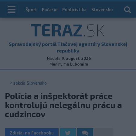
Index
Šport
Počasie
Publicistika
Slovensko
Zahranič
TERAZ
.SK
Spravodajský portál Tlačovej agentúry Slovenskej
republiky
Nedela
9. august 2026
Meniny má
Ľubomíra
< sekcia
Slovensko
Polícia a inšpektorát práce
kontrolujú nelegálnu prácu a
cudzincov
Zdieľaj na Facebooku