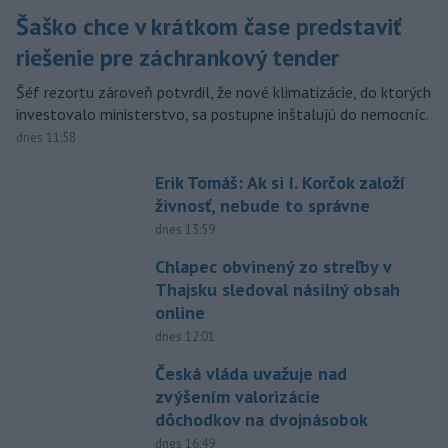
Šaško chce v krátkom čase predstaviť
riešenie pre záchrankový tender
Šéf rezortu zároveň potvrdil, že nové klimatizácie, do ktorých
investovalo ministerstvo, sa postupne inštalujú do nemocníc.
dnes 11:58
Erik Tomáš: Ak si I. Korčok založí
živnosť, nebude to správne
dnes 13:59
Chlapec obvinený zo streľby v
Thajsku sledoval násilný obsah
online
dnes 12:01
Česká vláda uvažuje nad
zvýšením valorizácie
dôchodkov na dvojnásobok
dnes 16:49