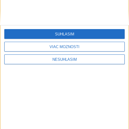
svetovej konkurencii je výborné
Šport
SÚHLASÍM
VIAC MOŽNOSTÍ
NESÚHLASÍM
....
....