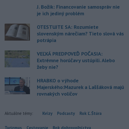
J. Božik: Financovanie samospráv nie
je ich jediný problém
OTESTUJTE SA: Rozumiete
slovenským nárečiam? Tieto slová vás
potrápia
VEĽKÁ PREDPOVEĎ POČASIA:
Extrémne horúčavy ustúpili. Alebo
žeby nie?
HRABKO o výhode
Majerského:Mazurek a Laššáková majú
rovnakých voličov
Aktuálne témy:
Kvízy
Podcasty
Rok Ľ.Štúra
Turizmus
Cestovanie
Rok dobrovoľníctva