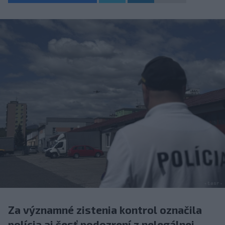
Za významné zistenia kontrol označila
polícia aj šesť podozrení z nelegálnej