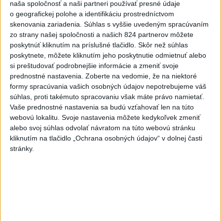
naša spoločnosť a naši partneri používať presné údaje
Dobrindt: Nemecko čelí každý
o geografickej polohe a identifikáciu prostredníctvom
deň útokom v hybridnej vojne
skenovania zariadenia. Súhlas s vyššie uvedeným spracúvaním
dnes 14:30
zo strany našej spoločnosti a našich 824 partnerov môžete
poskytnúť kliknutím na príslušné tlačidlo. Skôr než súhlas
Infantinova éra sa skončila,
poskytnete, môžete kliknutím jeho poskytnutie odmietnuť alebo
tvrdí šéf španielskej La Ligy
si preštudovať podrobnejšie informácie a zmeniť svoje
dnes 16:35
prednostné nastavenia.
Zoberte na vedomie, že na niektoré
formy spracúvania vašich osobných údajov nepotrebujeme váš
Práve teraz
súhlas, proti takémuto spracovaniu však máte právo namietať.
Vaše prednostné nastavenia sa budú vzťahovať len na túto
-
V španielskej provincii Huelva v Andalúzii sa naďalej šíri
16:15
webovú lokalitu. Svoje nastavenia môžete kedykoľvek zmeniť
lesný požiar, pre ktorý už museli evakuovať 470 ľudí. Plamene sa
alebo svoj súhlas odvolať návratom na túto webovú stránku
rozšírili na ploche 8000 hektárov, na ktorých však nezhorel všetok
kliknutím na tlačidlo „Ochrana osobných údajov“ v dolnej časti
porast.
stránky.
Viac
Videá a prenosy TASR TV
Deväť Slovákov zabojuje na ME v Paríži
o čo najlepšie výsledky