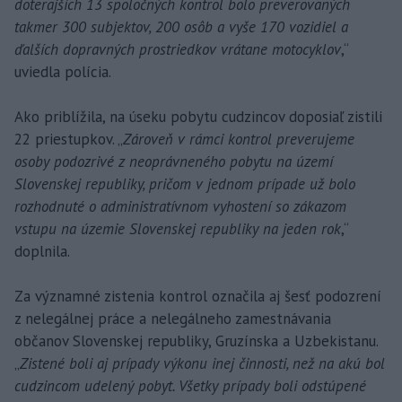
doterajších 13 spoločných kontrol bolo preverovaných
takmer 300 subjektov, 200 osôb a vyše 170 vozidiel a
ďalších dopravných prostriedkov vrátane motocyklov
,“
uviedla polícia.
Ako priblížila, na úseku pobytu cudzincov doposiaľ zistili
22 priestupkov. „
Zároveň v rámci kontrol preverujeme
osoby podozrivé z neoprávneného pobytu na území
Slovenskej republiky, pričom v jednom prípade už bolo
rozhodnuté o administratívnom vyhostení so zákazom
vstupu na územie Slovenskej republiky na jeden rok
,“
doplnila.
Za významné zistenia kontrol označila aj šesť podozrení
z nelegálnej práce a nelegálneho zamestnávania
občanov Slovenskej republiky, Gruzínska a Uzbekistanu.
„
Zistené boli aj prípady výkonu inej činnosti, než na akú bol
cudzincom udelený pobyt. Všetky prípady boli odstúpené