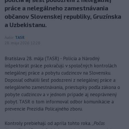
práce a nelegálneho zamestnávania
občanov Slovenskej republiky, Gruzínska
a Uzbekistanu.
Autor
TASR
28. mája 2026 12:28
Bratislava 28. mája (TASR) - Polícia a Národný
inšpektorát práce pokračujú v spoločných kontrolách
nelegálnej práce a pobytu cudzincov na Slovensku.
Doposiaľ odhalili šesť podozrení z nelegálnej práce a
nelegálneho zamestnávania, priestupky podľa zákona o
pobyte cudzincov a v jednom prípade aj neoprávnený
pobyt. TASR o tom informoval odbor komunikácie a
prevencie Prezídia Policajného zboru.
Kontroly prebiehajú od apríla tohto roka. „
Počas