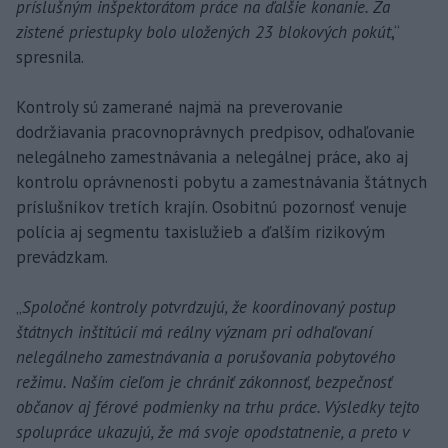
príslušným inšpektorátom práce na ďalšie konanie. Za
zistené priestupky bolo uložených 23 blokových pokút
,“
spresnila.
Kontroly sú zamerané najmä na preverovanie
dodržiavania pracovnoprávnych predpisov, odhaľovanie
nelegálneho zamestnávania a nelegálnej práce, ako aj
kontrolu oprávnenosti pobytu a zamestnávania štátnych
príslušníkov tretích krajín. Osobitnú pozornosť venuje
polícia aj segmentu taxislužieb a ďalším rizikovým
prevádzkam.
„
Spoločné kontroly potvrdzujú, že koordinovaný postup
štátnych inštitúcií má reálny význam pri odhaľovaní
nelegálneho zamestnávania a porušovania pobytového
režimu. Naším cieľom je chrániť zákonnosť, bezpečnosť
občanov aj férové podmienky na trhu práce. Výsledky tejto
spolupráce ukazujú, že má svoje opodstatnenie, a preto v