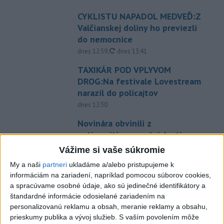
CYKLISTU NAPADOL MEDVEĎ:Z
Valčianskej doliny ho previezli
do nemocnice
aktualizované
dnes 12:59
,
dnes 13:41
TAXIKÁR POD VPLYVOM
DROG:Na festivale Lovestream
narazil do policajtov
dnes 12:30
Novinára obvinili z
antisemitizmu v súvislosti s
krízou v Ceute
Vážime si vaše súkromie
dnes 16:20
My a naši
partneri
ukladáme a/alebo pristupujeme k
NEBEZPEČNÁ POTÝČKA: Po
informáciám na zariadení, napríklad pomocou súborov cookies,
a spracúvame osobné údaje, ako sú jedinečné identifikátory a
bodnutí neznámym predmetom
štandardné informácie odosielané zariadením na
skončil v nemocnici
personalizovanú reklamu a obsah, meranie reklamy a obsahu,
dnes 12:10
prieskumy publika a vývoj služieb.
S vaším povolením môže