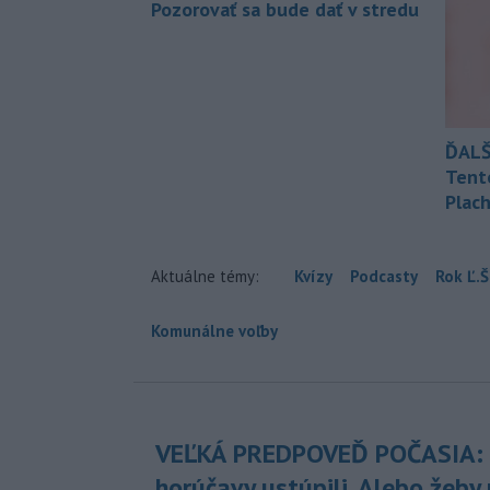
Pozorovať sa bude dať v stredu
ĎALŠ
Tent
Plach
Aktuálne témy:
Kvízy
Podcasty
Rok Ľ.Š
Komunálne voľby
VEĽKÁ PREDPOVEĎ POČASIA:
horúčavy ustúpili. Alebo žeby 