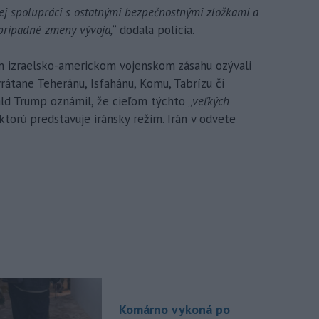
ej spolupráci s ostatnými bezpečnostnými zložkami a
prípadné zmeny vývoja,
“ dodala polícia.
m izraelsko-americkom vojenskom zásahu ozývali
 vrátane Teheránu, Isfahánu, Komu, Tabrízu či
d Trump oznámil, že cieľom týchto „
veľkých
ktorú predstavuje iránsky režim. Irán v odvete
Komárno vykoná po