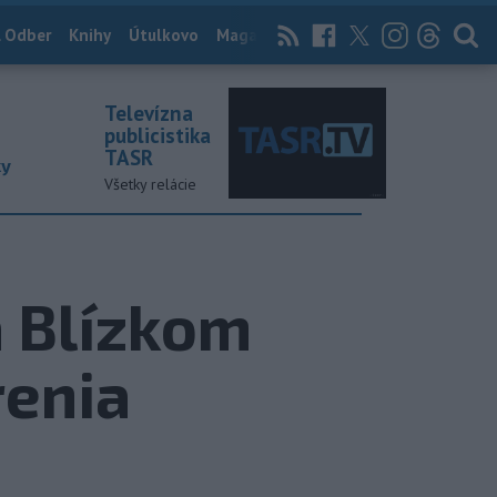
 Odber
Knihy
Útulkovo
Magazín
News Now
Archív
TASR
Televízna
publicistika
TASR
ky
Všetky relácie
a Blízkom
renia