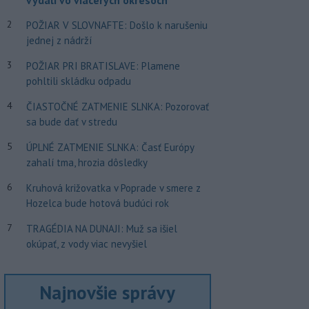
2
POŽIAR V SLOVNAFTE: Došlo k narušeniu
jednej z nádrží
3
POŽIAR PRI BRATISLAVE: Plamene
pohltili skládku odpadu
4
ČIASTOČNÉ ZATMENIE SLNKA: Pozorovať
sa bude dať v stredu
5
ÚPLNÉ ZATMENIE SLNKA: Časť Európy
zahalí tma, hrozia dôsledky
6
Kruhová križovatka v Poprade v smere z
Hozelca bude hotová budúci rok
7
TRAGÉDIA NA DUNAJI: Muž sa išiel
okúpať, z vody viac nevyšiel
Najnovšie správy