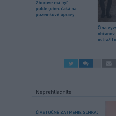
Zborove má byť
polder,obec čaká na
pozemkové úpravy
Čína vyzv
občanov v
ostražito
Neprehliadnite
ČIASTOČNÉ ZATMENIE SLNKA: