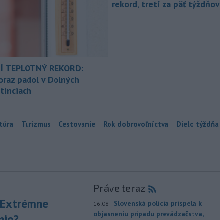
rekord, tretí za päť týždňov
Í TEPLOTNÝ REKORD:
oraz padol v Dolných
tinciach
túra
Turizmus
Cestovanie
Rok dobrovoľníctva
Dielo týždňa
Práve teraz
 Extrémne
-
Slovenská polícia prispela k
16:08
objasneniu prípadu prevádzačstva,
nie?