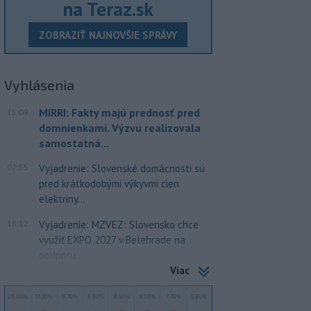
na Teraz.sk
ZOBRAZIŤ NAJNOVŠIE SPRÁVY
Vyhlásenia
MIRRI: Fakty majú prednosť pred
15:09
domnienkami. Výzvu realizovala
samostatná...
07:55
Vyjadrenie: Slovenské domácnosti sú
pred krátkodobými výkyvmi cien
elektriny...
18:12
Vyjadrenie: MZVEZ: Slovensko chce
využiť EXPO 2027 v Belehrade na
podporu...
Viac