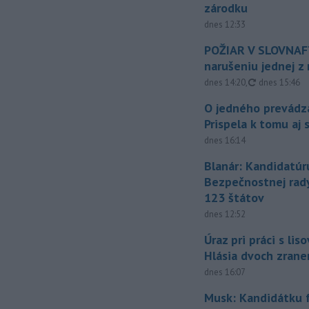
zárodku
dnes 12:33
POŽIAR V SLOVNAFT
narušeniu jednej z 
aktualizovan
dnes 14:20
,
dnes 15:46
O jedného prevádz
Prispela k tomu aj 
dnes 16:14
Blanár: Kandidatúr
Bezpečnostnej rad
123 štátov
dnes 12:52
Úraz pri práci s lis
Hlásia dvoch zran
dnes 16:07
Musk: Kandidátku 