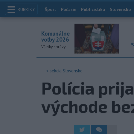
RUBRIKY
Index
Šport
Počasie
Publicistika
Slovensko
Komunálne
voľby 2026
S
Všetky správy
< sekcia
Slovensko
Polícia prij
východe be