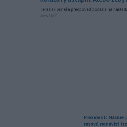
Teraz.sk prináša predpoveď počasia na nasledu
dnes 16:00
Prezident: Násilie
rasovú nenávisť tr