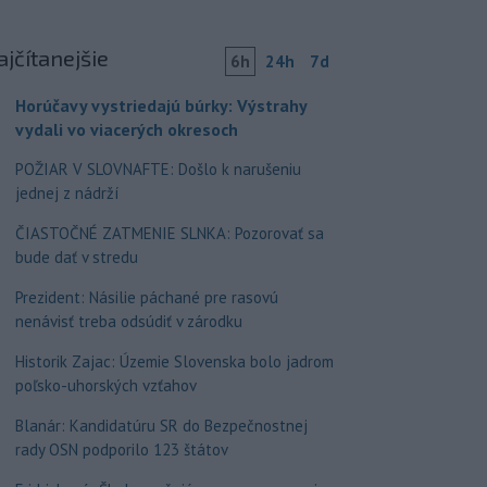
ajčítanejšie
6h
24h
7d
Horúčavy vystriedajú búrky: Výstrahy
vydali vo viacerých okresoch
POŽIAR V SLOVNAFTE: Došlo k narušeniu
jednej z nádrží
ČIASTOČNÉ ZATMENIE SLNKA: Pozorovať sa
bude dať v stredu
Prezident: Násilie páchané pre rasovú
nenávisť treba odsúdiť v zárodku
Historik Zajac: Územie Slovenska bolo jadrom
poľsko-uhorských vzťahov
Blanár: Kandidatúru SR do Bezpečnostnej
rady OSN podporilo 123 štátov