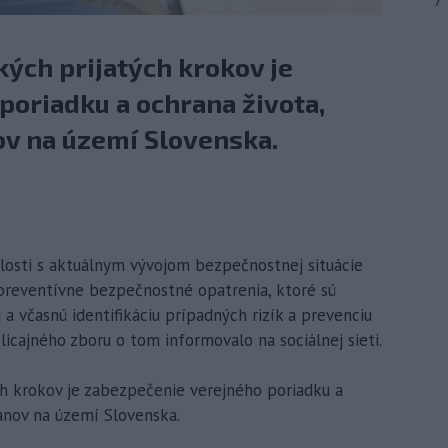
7
kých prijatých krokov je
poriadku a ochrana života,
ov na území Slovenska.
islosti s aktuálnym vývojom bezpečnostnej situácie
 preventívne bezpečnostné opatrenia, ktoré sú
 včasnú identifikáciu prípadných rizík a prevenciu
licajného zboru o tom informovalo na sociálnej sieti.
ch krokov je zabezpečenie verejného poriadku a
anov na území Slovenska.