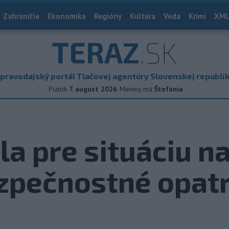
Zahraničie
Ekonomika
Regióny
Kultúra
Veda
Krimi
XML
TERAZ
.SK
pravodajský portál Tlačovej agentúry Slovenskej republi
Piatok
7. august 2026
Meniny má
Štefánia
ala pre situáciu n
zpečnostné opat