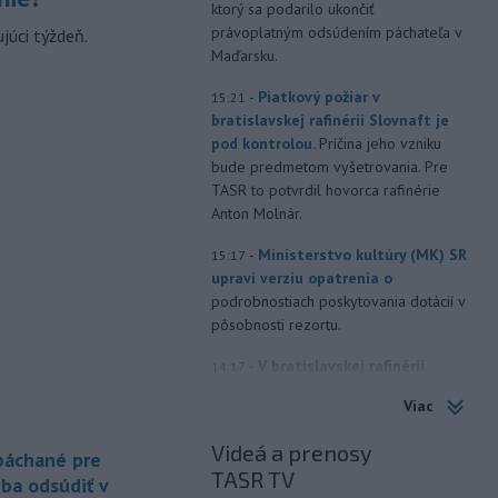
ktorý sa podarilo ukončiť
právoplatným odsúdením páchateľa v
júci týždeň.
Maďarsku.
-
Piatkový požiar v
15:21
bratislavskej rafinérii Slovnaft je
pod kontrolou.
Príčina jeho vzniku
bude predmetom vyšetrovania. Pre
TASR to potvrdil hovorca rafinérie
Anton Molnár.
-
Ministerstvo kultúry (MK) SR
15:17
upraví verziu opatrenia o
podrobnostiach poskytovania dotácií v
pôsobnosti rezortu.
-
V bratislavskej rafinérii
14:17
Slovnaft horí uskladnený ropný
Viac
produkt.
TASR o tom informovala
rafinéria s tým, že obyvateľom nehrozí
Videá a prenosy
 páchané pre
nebezpečenstvo.
TASR TV
eba odsúdiť v