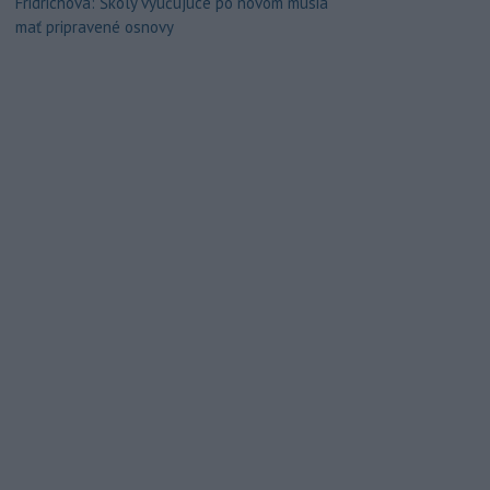
Fridrichová: Školy vyučujúce po novom musia
mať pripravené osnovy