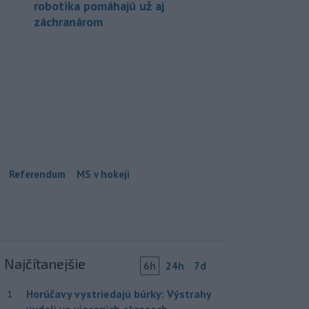
robotika pomáhajú už aj
záchranárom
Referendum
MS v hokeji
Najčítanejšie
6h
24h
7d
Horúčavy vystriedajú búrky: Výstrahy
1
vydali vo viacerých okresoch