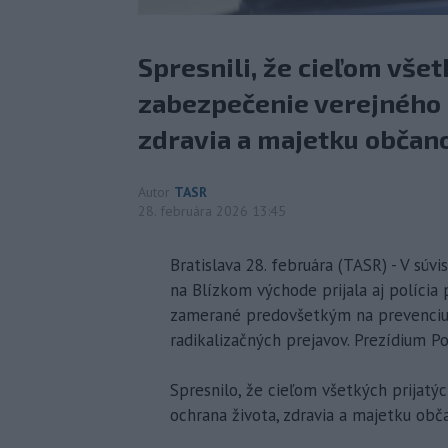
Spresnili, že cieľom všet
zabezpečenie verejného 
zdravia a majetku občan
Autor
TASR
28. februára 2026 13:45
Bratislava 28. februára (TASR) - V súv
na Blízkom východe prijala aj polícia
zamerané predovšetkým na prevenciu a
radikalizačných prejavov. Prezídium Po
Spresnilo, že cieľom všetkých prijatý
ochrana života, zdravia a majetku obč