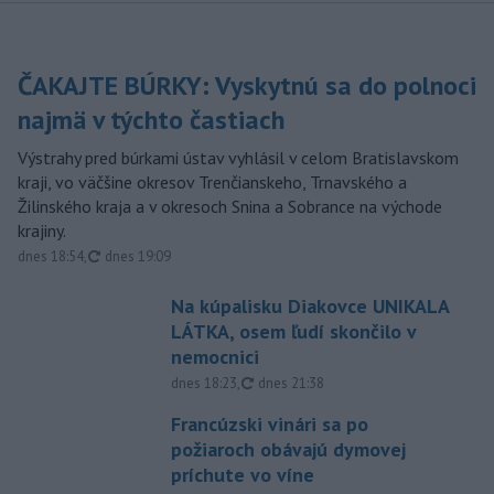
ČAKAJTE BÚRKY: Vyskytnú sa do polnoci
najmä v týchto častiach
Výstrahy pred búrkami ústav vyhlásil v celom Bratislavskom
kraji, vo väčšine okresov Trenčianskeho, Trnavského a
Žilinského kraja a v okresoch Snina a Sobrance na východe
krajiny.
aktualizované
dnes 18:54
,
dnes 19:09
Na kúpalisku Diakovce UNIKALA
LÁTKA, osem ľudí skončilo v
nemocnici
aktualizované
dnes 18:23
,
dnes 21:38
Francúzski vinári sa po
požiaroch obávajú dymovej
príchute vo víne