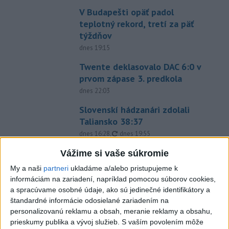
V Budapešti opäť padol
teplotný rekord, tretí za päť
týždňov
dnes 19:15
Twente deklasovalo DAC 6:0 v
prvom zápase 3. predkola
dnes 22:03
Slovenskí hádzanári zdolali
Taliansko 38:37
aktualizované
dnes 16:28
,
dnes 19:55
Práve teraz
Vážime si vaše súkromie
My a naši
partneri
ukladáme a/alebo pristupujeme k
-
Pri pobreží Ománu hrozí ekologická katastrofa pre únik
21:58
informáciám na zariadení, napríklad pomocou súborov cookies,
čoraz
väčšieho množstva ropy z tankera, ktorý narazil na plytčinu v
a spracúvame osobné údaje, ako sú jedinečné identifikátory a
blízkosti prírodnej rezervácie.
štandardné informácie odosielané zariadením na
personalizovanú reklamu a obsah, meranie reklamy a obsahu,
Viac
prieskumy publika a vývoj služieb.
S vaším povolením môže
Videá a prenosy TASR TV