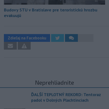
Budovy STU v Bratislave pre teroristickú hrozbu
evakuujú
Zdieľaj na Facebooku
Neprehliadnite
ĎALŠÍ TEPLOTNÝ REKORD: Tentoraz
padol v Dolných Plachtinciach