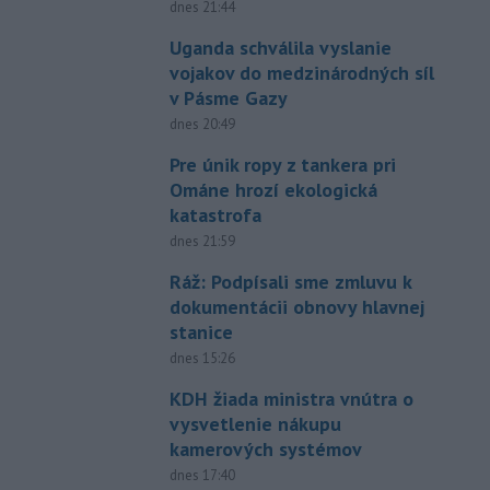
dnes 21:44
Uganda schválila vyslanie
vojakov do medzinárodných síl
v Pásme Gazy
dnes 20:49
Pre únik ropy z tankera pri
Ománe hrozí ekologická
katastrofa
dnes 21:59
Ráž: Podpísali sme zmluvu k
dokumentácii obnovy hlavnej
stanice
dnes 15:26
KDH žiada ministra vnútra o
vysvetlenie nákupu
kamerových systémov
dnes 17:40