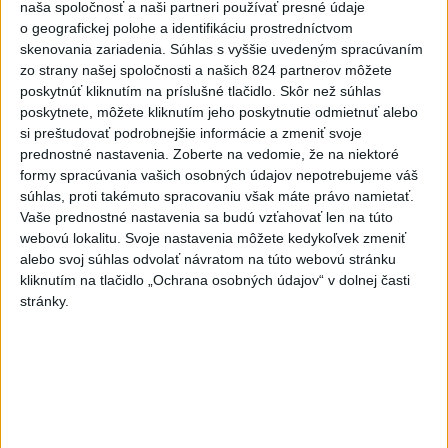
naša spoločnosť a naši partneri používať presné údaje
o geografickej polohe a identifikáciu prostredníctvom
Deväť Slovákov zabojuje na ME v Paríži
skenovania zariadenia. Súhlas s vyššie uvedeným spracúvaním
o čo najlepšie výsledky
zo strany našej spoločnosti a našich 824 partnerov môžete
poskytnúť kliknutím na príslušné tlačidlo. Skôr než súhlas
poskytnete, môžete kliknutím jeho poskytnutie odmietnuť alebo
Viac
si preštudovať podrobnejšie informácie a zmeniť svoje
Najčítanejšie
prednostné nastavenia.
Zoberte na vedomie, že na niektoré
formy spracúvania vašich osobných údajov nepotrebujeme váš
6h
24h
7d
súhlas, proti takémuto spracovaniu však máte právo namietať.
Vaše prednostné nastavenia sa budú vzťahovať len na túto
ÚPLNÉ ZATMENIE SLNKA: Časť Európy
1
webovú lokalitu. Svoje nastavenia môžete kedykoľvek zmeniť
alebo svoj súhlas odvolať návratom na túto webovú stránku
zahalí tma, hrozia dôsledky
kliknutím na tlačidlo „Ochrana osobných údajov“ v dolnej časti
stránky.
2
Kruhová križovatka v Poprade v smere z Hozelca bude
hotová budúci rok
3
Na kúpalisku Diakovce UNIKALA LÁTKA, osem ľudí
skončilo v nemocnici
4
V Košiciach Nad jazerom začína výstavba