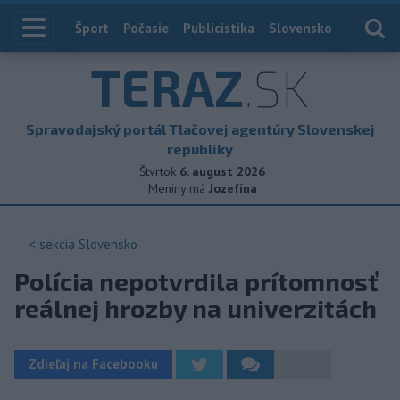
Index
Šport
Počasie
Publicistika
Slovensko
Zahranič
TERAZ
.SK
Spravodajský portál Tlačovej agentúry Slovenskej
republiky
Štvrtok
6. august 2026
Meniny má
Jozefína
< sekcia
Slovensko
Polícia nepotvrdila prítomnosť
reálnej hrozby na univerzitách
Zdieľaj na Facebooku