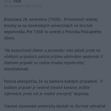
Autor
TASR
28. novembra 2024 21:12
Bratislava 28. novembra (TASR) - Prítomnosť reálnej
hrozby sa na slovenských univerzitách vo štvrtok
nepotvrdila. Pre TASR to uviedli z Prezídia Policajného
zboru.
"Na bezpečnosti žiakov a personálu nám záleží, preto vo
všetkých prípadoch polícia prijíma adekvátne opatrenia. V
žiadnom prípade sa reálna hrozba nepotvrdila,"
skonštatovali.
Polícia ubezpečila, že sa zaoberá každým prípadom.
"V
každom prípade je vedené trestné konanie, bližšie
informácie preto nie je možné zverejniť,"
doplnila.
Viaceré slovenské univerzity dostali vo štvrtok výhražné