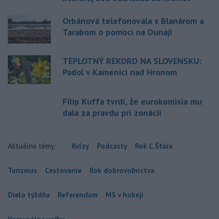
Orbánová telefonovala s Blanárom a
Tarabom o pomoci na Dunaji
TEPLOTNÝ REKORD NA SLOVENSKU:
Padol v Kamenici nad Hronom
Filip Kuffa tvrdí, že eurokomisia mu
dala za pravdu pri zonácii
Aktuálne témy:
Kvízy
Podcasty
Rok Ľ.Štúra
Turizmus
Cestovanie
Rok dobrovoľníctva
Dielo týždňa
Referendum
MS v hokeji