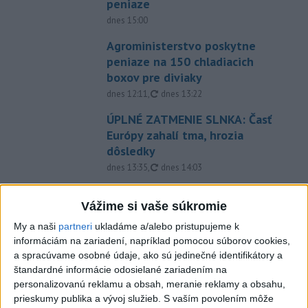
peniaze
dnes 15:00
Agroministerstvo poskytne
peniaze na 150 chladiacich
boxov pre diviaky
aktualizované
dnes 12:11
,
dnes 13:22
ÚPLNÉ ZATMENIE SLNKA: Časť
Európy zahalí tma, hrozia
dôsledky
aktualizované
dnes 13:35
,
dnes 14:03
Taraba s Takáčom podpísali
Vážime si vaše súkromie
memorandum o prechode
pozemkov pod NP
My a naši
partneri
ukladáme a/alebo pristupujeme k
aktualizované
dnes 13:26
,
dnes 14:05
informáciám na zariadení, napríklad pomocou súborov cookies,
a spracúvame osobné údaje, ako sú jedinečné identifikátory a
EXTRÉMNE HORÚČAVY: Takéto
štandardné informácie odosielané zariadením na
môžu byť dôsledky
personalizovanú reklamu a obsah, meranie reklamy a obsahu,
dnes 14:34
prieskumy publika a vývoj služieb.
S vaším povolením môže