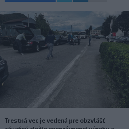
Trestná vec je vedená pre obzvlášť
závažný zločin neoprávnenej výroby a