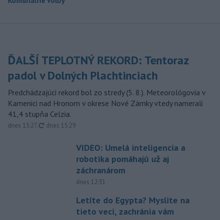
Komunálne voľby
ĎALŠÍ TEPLOTNÝ REKORD: Tentoraz
padol v Dolných Plachtinciach
Predchádzajúci rekord bol zo stredy (5. 8.). Meteorológovia v
Kamenici nad Hronom v okrese Nové Zámky vtedy namerali
41,4 stupňa Celzia.
aktualizované
dnes 15:27
,
dnes 15:29
VIDEO: Umelá inteligencia a
robotika pomáhajú už aj
záchranárom
dnes 12:31
Letíte do Egypta? Myslite na
tieto veci, zachránia vám