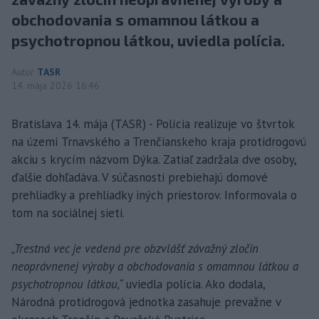
obchodovania s omamnou látkou a
psychotropnou látkou, uviedla polícia.
Autor
TASR
14. mája 2026 16:46
Bratislava 14. mája (TASR) - Polícia realizuje vo štvrtok
na území Trnavského a Trenčianskeho kraja protidrogovú
akciu s krycím názvom Dýka. Zatiaľ zadržala dve osoby,
ďalšie dohľadáva. V súčasnosti prebiehajú domové
prehliadky a prehliadky iných priestorov. Informovala o
tom na sociálnej sieti.
„Trestná vec je vedená pre obzvlášť závažný zločin
neoprávnenej výroby a obchodovania s omamnou látkou a
psychotropnou látkou,“
uviedla polícia. Ako dodala,
Národná protidrogová jednotka zasahuje prevažne v