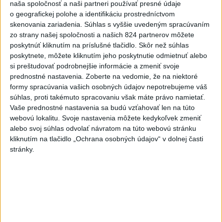
naša spoločnosť a naši partneri používať presné údaje
Na hranici Maroka s Ceutou
o geografickej polohe a identifikáciu prostredníctvom
zomrelo asi 100 ľudí, oznámil
skenovania zariadenia. Súhlas s vyššie uvedeným spracúvaním
starosta
zo strany našej spoločnosti a našich 824 partnerov môžete
poskytnúť kliknutím na príslušné tlačidlo. Skôr než súhlas
dnes 15:47
poskytnete, môžete kliknutím jeho poskytnutie odmietnuť alebo
Vozinha dostal veľkolepú
si preštudovať podrobnejšie informácie a zmeniť svoje
prezentáciu, dres mu priniesol
prednostné nastavenia.
Zoberte na vedomie, že na niektoré
parašutista
formy spracúvania vašich osobných údajov nepotrebujeme váš
súhlas, proti takémuto spracovaniu však máte právo namietať.
dnes 11:40
Vaše prednostné nastavenia sa budú vzťahovať len na túto
Deväť Slovákov zabojuje na ME
webovú lokalitu. Svoje nastavenia môžete kedykoľvek zmeniť
v Paríži o čo najlepšie výsledky
alebo svoj súhlas odvolať návratom na túto webovú stránku
kliknutím na tlačidlo „Ochrana osobných údajov“ v dolnej časti
dnes 13:05
stránky.
Práve teraz
-
Počas minulotýždňového prekročenia hranice desaťtisícov
15:44
nelegálnych migrantov z Maroka do španielskej exklávy Ceuta
zomrelo približne 100 ľudí, oznámil vo štvrtok tamojší starosta Juan
Jesús Vivas v Európskom parlamente.