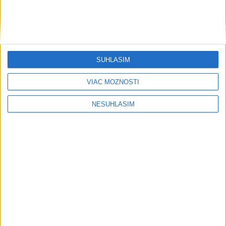
EXTRÉMNE teplá noc: Najvyššie
maximum sa posunulo na novú úroveň
PADOL REKORD: V Bratislave namerali
39,9 stupňa Celzia
SÚHLASÍM
VIAC MOŽNOSTÍ
Šport
NESÚHLASÍM
....
....