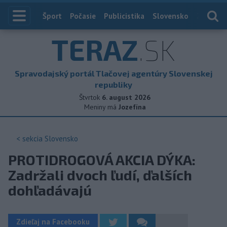
Index
Šport
Počasie
Publicistika
Slovensko
Zahranič
TERAZ
.SK
Spravodajský portál Tlačovej agentúry Slovenskej
republiky
Štvrtok
6. august 2026
Meniny má
Jozefína
< sekcia
Slovensko
PROTIDROGOVÁ AKCIA DÝKA:
Zadržali dvoch ľudí, ďalších
dohľadávajú
Zdieľaj na Facebooku