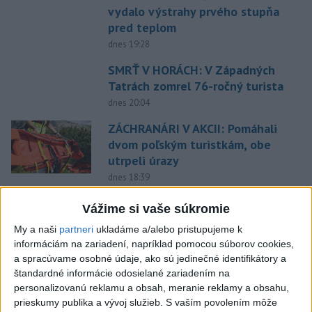
vydalo výstrahy prvého stupňa
pred teplom
dnes 19:28
SMRŤ V HORÁCH: V Západných
Tatrách zomrel 76-ročný turista
dnes 20:04
ZÁCHRANÁRI V AKCII: Pomáhali
dvom poľským turistkám, obe
utrpeli úrazy
dnes 18:39
NEŠŤASTNÝ PÁD:Záchranári
Vážime si vaše súkromie
pomáhali 25-ročnej žene,
My a naši
partneri
ukladáme a/alebo pristupujeme k
skončila v nemocnici
informáciám na zariadení, napríklad pomocou súborov cookies,
dnes 19:10
a spracúvame osobné údaje, ako sú jedinečné identifikátory a
štandardné informácie odosielané zariadením na
MLADÍK VYPADOL Z FERRATY:
personalizovanú reklamu a obsah, meranie reklamy a obsahu,
Na Skalke pri Kremnici
prieskumy publika a vývoj služieb.
S vaším povolením môže
zasahovali záchranári