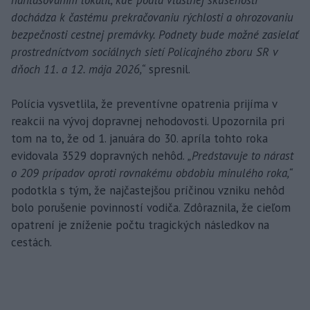
nahlasovaním lokalít, kde podľa vlastnej skúsenosti
dochádza k častému prekračovaniu rýchlosti a ohrozovaniu
bezpečnosti cestnej premávky. Podnety bude možné zasielať
prostredníctvom sociálnych sietí Policajného zboru SR v
dňoch 11. a 12. mája 2026,“
spresnil.
Polícia vysvetlila, že preventívne opatrenia prijíma v
reakcii na vývoj dopravnej nehodovosti. Upozornila pri
tom na to, že od 1. januára do 30. apríla tohto roka
evidovala 3529 dopravných nehôd.
„Predstavuje to nárast
o 209 prípadov oproti rovnakému obdobiu minulého roka,“
podotkla s tým, že najčastejšou príčinou vzniku nehôd
bolo porušenie povinností vodiča. Zdôraznila, že cieľom
opatrení je zníženie počtu tragických následkov na
cestách.