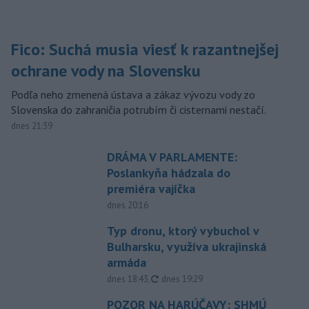
Fico: Suchá musia viesť k razantnejšej
ochrane vody na Slovensku
Podľa neho zmenená ústava a zákaz vývozu vody zo
Slovenska do zahraničia potrubím či cisternami nestačí.
dnes 21:39
DRÁMA V PARLAMENTE:
Poslankyňa hádzala do
premiéra vajíčka
dnes 20:16
Typ dronu, ktorý vybuchol v
Bulharsku, využíva ukrajinská
armáda
aktualizované
dnes 18:43
,
dnes 19:29
POZOR NA HARÚČAVY: SHMÚ