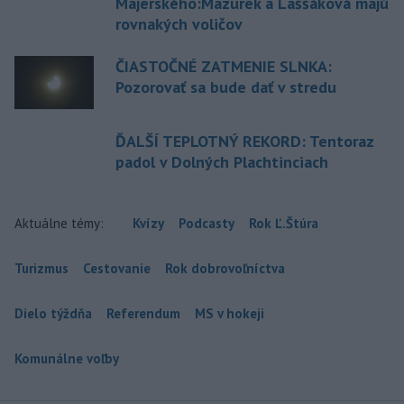
Majerského:Mazurek a Laššáková majú
rovnakých voličov
ČIASTOČNÉ ZATMENIE SLNKA:
Pozorovať sa bude dať v stredu
ĎALŠÍ TEPLOTNÝ REKORD: Tentoraz
padol v Dolných Plachtinciach
Aktuálne témy:
Kvízy
Podcasty
Rok Ľ.Štúra
Turizmus
Cestovanie
Rok dobrovoľníctva
Dielo týždňa
Referendum
MS v hokeji
Komunálne voľby