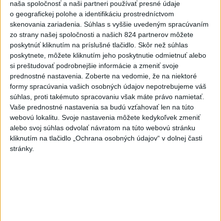
naša spoločnosť a naši partneri používať presné údaje
dnes 17:19
o geografickej polohe a identifikáciu prostredníctvom
skenovania zariadenia. Súhlas s vyššie uvedeným spracúvaním
Omán: Rokovania o
zo strany našej spoločnosti a našich 824 partnerov môžete
Hormuzskom prielive sú
poskytnúť kliknutím na príslušné tlačidlo. Skôr než súhlas
pozitívne a konštruktívne
poskytnete, môžete kliknutím jeho poskytnutie odmietnuť alebo
dnes 19:24
si preštudovať podrobnejšie informácie a zmeniť svoje
prednostné nastavenia.
Zoberte na vedomie, že na niektoré
STOVKY NASADENÝCH
formy spracúvania vašich osobných údajov nepotrebujeme váš
HASIČOV: Zasahujú pri lesnom
súhlas, proti takémuto spracovaniu však máte právo namietať.
požiari v Andalúzii
Vaše prednostné nastavenia sa budú vzťahovať len na túto
dnes 17:13
webovú lokalitu. Svoje nastavenia môžete kedykoľvek zmeniť
alebo svoj súhlas odvolať návratom na túto webovú stránku
Práve teraz
kliknutím na tlačidlo „Ochrana osobných údajov“ v dolnej časti
stránky.
-
Okresný úrad (OÚ) Malacky vyhlásil v súvislosti s
21:43
požiarom
veľkého rozsahu vo Vojenskom obvode (VO) Záhorie
mimoriadnu situáciu. Jej vyhlásenie umožní v dotknutej lokalite
efektívnejšiu koordináciu nasadených síl a prostriedkov.
Viac
Videá a prenosy TASR TV