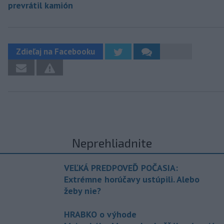
prevrátil kamión
Zdieľaj na Facebooku
Neprehliadnite
VEĽKÁ PREDPOVEĎ POČASIA:
Extrémne horúčavy ustúpili. Alebo
žeby nie?
HRABKO o výhode