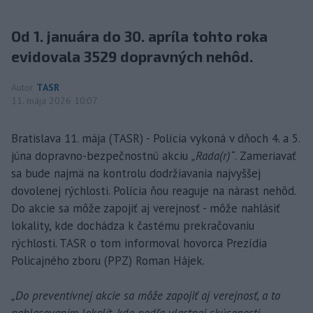
Od 1. januára do 30. apríla tohto roka
evidovala 3529 dopravných nehôd.
Autor
TASR
11. mája 2026 10:07
Bratislava 11. mája (TASR) - Polícia vykoná v dňoch 4. a 5.
júna dopravno-bezpečnostnú akciu
„Rada(r)“
. Zameriavať
sa bude najmä na kontrolu dodržiavania najvyššej
dovolenej rýchlosti. Polícia ňou reaguje na nárast nehôd.
Do akcie sa môže zapojiť aj verejnosť - môže nahlásiť
lokality, kde dochádza k častému prekračovaniu
rýchlosti. TASR o tom informoval hovorca Prezídia
Policajného zboru (PPZ) Roman Hájek.
„Do preventívnej akcie sa môže zapojiť aj verejnosť, a to