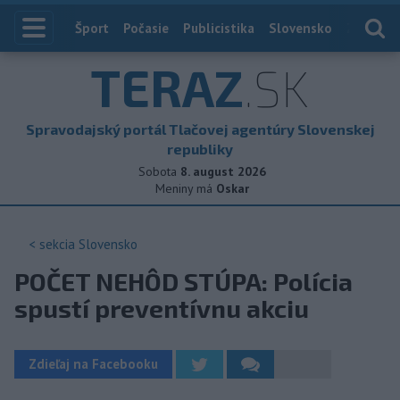
Index
Šport
Počasie
Publicistika
Slovensko
Zahranič
TERAZ
.SK
Spravodajský portál Tlačovej agentúry Slovenskej
republiky
Sobota
8. august 2026
Meniny má
Oskar
< sekcia
Slovensko
POČET NEHÔD STÚPA: Polícia
spustí preventívnu akciu
Zdieľaj na Facebooku