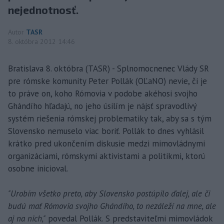
nejednotnosť.
Autor
TASR
8. októbra 2012 14:46
Bratislava 8. októbra (TASR) - Splnomocnenec Vlády SR
pre rómske komunity Peter Pollák (OĽaNO) nevie, či je
to práve on, koho Rómovia v podobe akéhosi svojho
Ghándího hľadajú, no jeho úsilím je nájsť spravodlivý
systém riešenia rómskej problematiky tak, aby sa s tým
Slovensko nemuselo viac boriť. Pollák to dnes vyhlásil
krátko pred ukončením diskusie medzi mimovládnymi
organizáciami, rómskymi aktivistami a politikmi, ktorú
osobne inicioval.
"Urobím všetko preto, aby Slovensko postúpilo ďalej, ale či
budú mať Rómovia svojho Ghándího, to nezáleží na mne, ale
aj na nich,"
povedal Pollák. S predstaviteľmi mimovládok