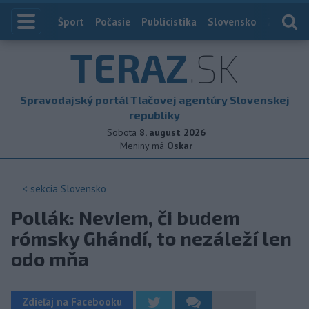
Index
Šport
Počasie
Publicistika
Slovensko
Zahranič
TERAZ
.SK
Spravodajský portál Tlačovej agentúry Slovenskej
republiky
Sobota
8. august 2026
Meniny má
Oskar
< sekcia
Slovensko
Pollák: Neviem, či budem
rómsky Ghándí, to nezáleží len
odo mňa
Zdieľaj na Facebooku