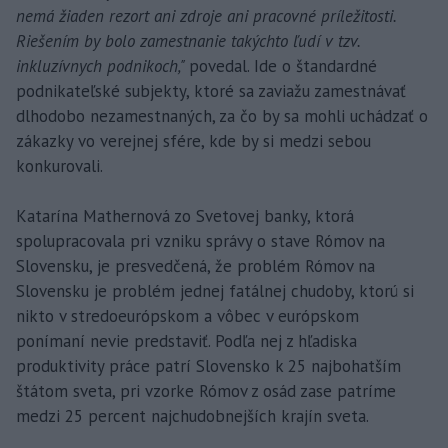
nemá žiaden rezort ani zdroje ani pracovné príležitosti.
Riešením by bolo zamestnanie takýchto ľudí v tzv.
inkluzívnych podnikoch,"
povedal. Ide o štandardné
podnikateľské subjekty, ktoré sa zaviažu zamestnávať
dlhodobo nezamestnaných, za čo by sa mohli uchádzať o
zákazky vo verejnej sfére, kde by si medzi sebou
konkurovali.
Katarína Mathernová zo Svetovej banky, ktorá
spolupracovala pri vzniku správy o stave Rómov na
Slovensku, je presvedčená, že problém Rómov na
Slovensku je problém jednej fatálnej chudoby, ktorú si
nikto v stredoeurópskom a vôbec v európskom
ponímaní nevie predstaviť. Podľa nej z hľadiska
produktivity práce patrí Slovensko k 25 najbohatším
štátom sveta, pri vzorke Rómov z osád zase patríme
medzi 25 percent najchudobnejších krajín sveta.