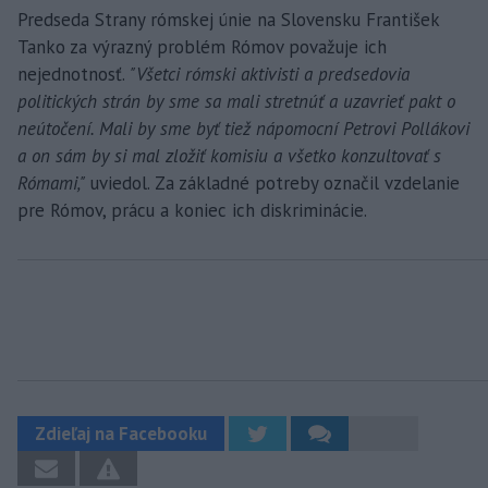
Predseda Strany rómskej únie na Slovensku František
Tanko za výrazný problém Rómov považuje ich
nejednotnosť.
"Všetci rómski aktivisti a predsedovia
politických strán by sme sa mali stretnúť a uzavrieť pakt o
neútočení. Mali by sme byť tiež nápomocní Petrovi Pollákovi
a on sám by si mal zložiť komisiu a všetko konzultovať s
Rómami,"
uviedol. Za základné potreby označil vzdelanie
pre Rómov, prácu a koniec ich diskriminácie.
Zdieľaj na Facebooku