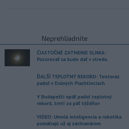
Neprehliadnite
ČIASTOČNÉ ZATMENIE SLNKA:
Pozorovať sa bude dať v stredu
ĎALŠÍ TEPLOTNÝ REKORD: Tentoraz
padol v Dolných Plachtinciach
V Budapešti opäť padol teplotný
rekord, tretí za päť týždňov
VIDEO: Umelá inteligencia a robotika
pomáhajú už aj záchranárom