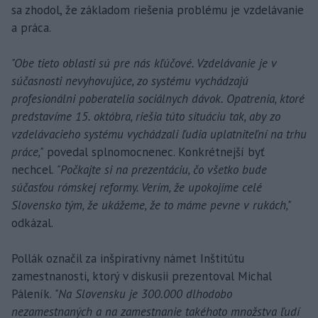
sa zhodol, že základom riešenia problému je vzdelávanie
a práca.
"Obe tieto oblasti sú pre nás kľúčové. Vzdelávanie je v
súčasnosti nevyhovujúce, zo systému vychádzajú
profesionálni poberatelia sociálnych dávok. Opatrenia, ktoré
predstavíme 15. októbra, riešia túto situáciu tak, aby zo
vzdelávacieho systému vychádzali ľudia uplatniteľní na trhu
práce,"
povedal splnomocnenec. Konkrétnejší byť
nechcel.
"Počkajte si na prezentáciu, čo všetko bude
súčasťou rómskej reformy. Verím, že upokojíme celé
Slovensko tým, že ukážeme, že to máme pevne v rukách,"
odkázal.
Pollák označil za inšpiratívny námet Inštitútu
zamestnanosti, ktorý v diskusii prezentoval Michal
Páleník.
"Na Slovensku je 300.000 dlhodobo
nezamestnaných a na zamestnanie takéhoto množstva ľudí