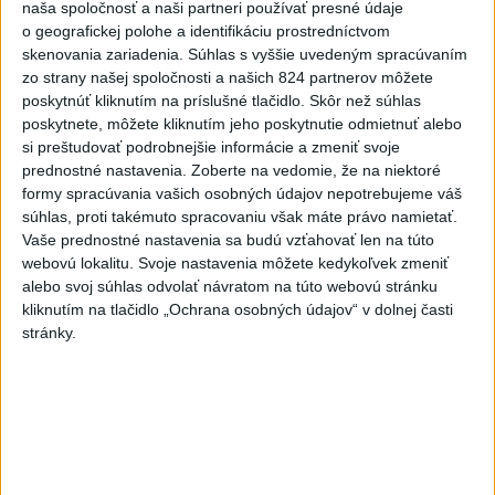
USA 2:5, o bronz proti Fínsku
naša spoločnosť a naši partneri používať presné údaje
o geografickej polohe a identifikáciu prostredníctvom
dnes 7:21
skenovania zariadenia. Súhlas s vyššie uvedeným spracúvaním
zo strany našej spoločnosti a našich 824 partnerov môžete
Práve teraz
poskytnúť kliknutím na príslušné tlačidlo. Skôr než súhlas
poskytnete, môžete kliknutím jeho poskytnutie odmietnuť alebo
-
Slovenským firmám naďalej chýbajú pracovníci s
09:40
si preštudovať podrobnejšie informácie a zmeniť svoje
konkrétnymi zručnosťami
pričom digitalizácia, automatizácia a AI
prednostné nastavenia.
Zoberte na vedomie, že na niektoré
menia obsah tradičných pozícií a vytvárajú nové profesie. Účinným
formy spracúvania vašich osobných údajov nepotrebujeme váš
riešením na prepojenie potrieb trhu práce s pracovnou silou môže
súhlas, proti takémuto spracovaniu však máte právo namietať.
byť rekvalifikácia.
Vaše prednostné nastavenia sa budú vzťahovať len na túto
webovú lokalitu. Svoje nastavenia môžete kedykoľvek zmeniť
Viac
alebo svoj súhlas odvolať návratom na túto webovú stránku
Videá a prenosy TASR TV
kliknutím na tlačidlo „Ochrana osobných údajov“ v dolnej časti
stránky.
Deväť Slovákov zabojuje na ME v Paríži
o čo najlepšie výsledky
Viac
Najčítanejšie