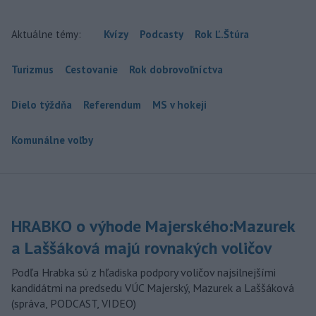
Aktuálne témy:
Kvízy
Podcasty
Rok Ľ.Štúra
Turizmus
Cestovanie
Rok dobrovoľníctva
Dielo týždňa
Referendum
MS v hokeji
Komunálne voľby
HRABKO o výhode Majerského:Mazurek
a Laššáková majú rovnakých voličov
Podľa Hrabka sú z hľadiska podpory voličov najsilnejšími
kandidátmi na predsedu VÚC Majerský, Mazurek a Laššáková
(správa, PODCAST, VIDEO)