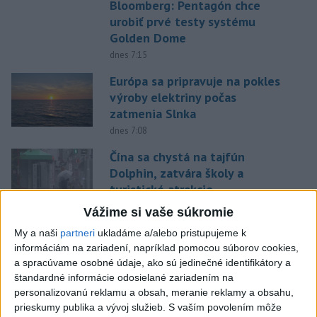
Bloomberg: Pentagón chce
urobiť prvé testy systému
Golden Dome
dnes 7:15
Európa sa pripravuje na pokles
výroby elektriny počas
zatmenia Slnka
dnes 7:08
Čína sa chystá na tajfún
Dolphin, zatvára školy a
turistické atrakcie
dnes 7:03
Vážime si vaše súkromie
Gymerská štvrtá vo finále na
My a naši
partneri
ukladáme a/alebo pristupujeme k
400 m: Nechcela som tomu
informáciám na zariadení, napríklad pomocou súborov cookies,
veriť
a spracúvame osobné údaje, ako sú jedinečné identifikátory a
štandardné informácie odosielané zariadením na
dnes 9:00
personalizovanú reklamu a obsah, meranie reklamy a obsahu,
Slováci prehrali v semifinále s
prieskumy publika a vývoj služieb.
S vaším povolením môže