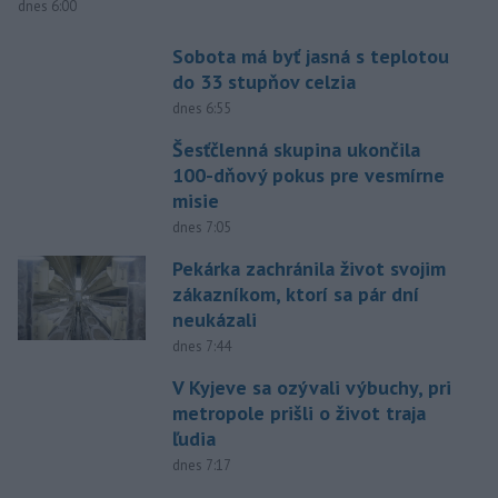
dnes 6:00
Sobota má byť jasná s teplotou
do 33 stupňov celzia
dnes 6:55
Šesťčlenná skupina ukončila
100-dňový pokus pre vesmírne
misie
dnes 7:05
Pekárka zachránila život svojim
zákazníkom, ktorí sa pár dní
neukázali
dnes 7:44
V Kyjeve sa ozývali výbuchy, pri
metropole prišli o život traja
ľudia
dnes 7:17