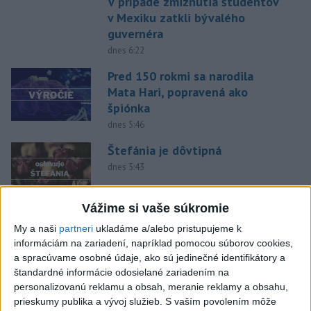
V prípade zmiznutia študentov
v Mexiku zatkli bývalého
guvernéra
dnes 6:22
Pred 150 rokmi sa narodila
Mata Hari, popravená ako
špiónka
dnes 5:46
Štefánia je dôvtipná
dnes 5:43
Vážime si vaše súkromie
Afrika jednomyseľne podporila
Infantina, víta ospravedlnenie
My a naši
partneri
ukladáme a/alebo pristupujeme k
informáciám na zariadení, napríklad pomocou súborov cookies,
FIFA
a spracúvame osobné údaje, ako sú jedinečné identifikátory a
dnes 6:18
štandardné informácie odosielané zariadením na
Twente deklasovalo DAC 6:0 v
personalizovanú reklamu a obsah, meranie reklamy a obsahu,
prieskumy publika a vývoj služieb.
S vaším povolením môže
prvom zápase 3. predkola