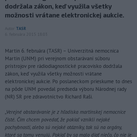
dodržala zákon, keď využila všetky
možnosti vrátane elektronickej aukcie.
Autor
TASR
6. februára 2015 18:03
Martin 6. februára (TASR) – Univerzitná nemocnica
Martin (UNM) pri verejnom obstarávaní súboru
prístrojov pre rádiodiagnostické pracovisko dodržala
zákon, keď využila všetky možnosti vrátane
elektronickej aukcie. Po poslaneckom prieskume to dnes
na pôde UNM povedal predseda výboru Národnej rady
(NR) SR pre zdravotníctvo Richard Raši.
„Verejné obstarávanie je z hľadiska martinskej nemocnice
čisté. Čím chcem povedať, že pokiaľ vznikli nejaké
pochybnosti, alebo sú nejaké otázniky, tak sú na orgány,
ktoré sa tomu venujú. Pokiaľ by sa malo diať niečo, čo nie je