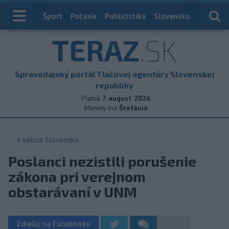
Index
Šport
Počasie
Publicistika
Slovensko
Zahranič
TERAZ
.SK
Spravodajský portál Tlačovej agentúry Slovenskej
republiky
Piatok
7. august 2026
Meniny má
Štefánia
< sekcia
Slovensko
Poslanci nezistili porušenie
zákona pri verejnom
obstarávaní v UNM
Zdieľaj na Facebooku