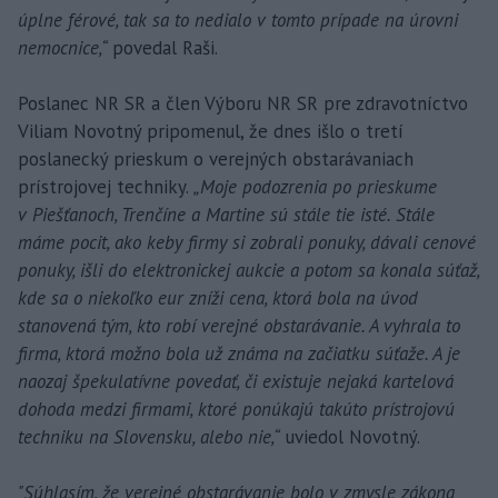
úplne férové, tak sa to nedialo v tomto prípade na úrovni
nemocnice,“
povedal Raši.
Poslanec NR SR a člen Výboru NR SR pre zdravotníctvo
Viliam Novotný pripomenul, že dnes išlo o tretí
poslanecký prieskum o verejných obstarávaniach
prístrojovej techniky.
„Moje podozrenia po prieskume
v Piešťanoch, Trenčíne a Martine sú stále tie isté. Stále
máme pocit, ako keby firmy si zobrali ponuky, dávali cenové
ponuky, išli do elektronickej aukcie a potom sa konala súťaž,
kde sa o niekoľko eur zníži cena, ktorá bola na úvod
stanovená tým, kto robí verejné obstarávanie. A vyhrala to
firma, ktorá možno bola už známa na začiatku súťaže. A je
naozaj špekulatívne povedať, či existuje nejaká kartelová
dohoda medzi firmami, ktoré ponúkajú takúto prístrojovú
techniku na Slovensku, alebo nie,“
uviedol Novotný.
"Súhlasím, že verejné obstarávanie bolo v zmysle zákona