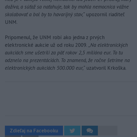
dožíva, a súťaž sa naťahuje, tak by mohla nemocnica vážne
skolabovať a bol by to havarijný stav,“
upozornil riaditeľ
UNM.
Pripomenul, že UNM robí ako jedna z prvých
elektronické aukcie už od roku 2009.
„Na elektronických
aukciách sme ušetrili za päť rokov 2,5 milióna eur. To tu
odznelo na prezentáciách. To znamená, že ročne šetríme na
elektronických aukciách 500.000 eur,“
uzatvoril Krkoška.
Zdieľaj na Facebooku