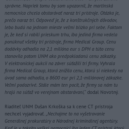
správne. Napriek tomu by som upozornil, že martinská
nemocnica chcela obstarávať naraz tri prístroje. Otázka je,
prečo naraz tri. Odpoveď je, že z konštrukčných dôvodov,
lebo budú na jednom mieste veľmi blízko pri sebe. Faktom
je, že keď si robili prieskum trhu, iba jediná firma vedela
ponúknuť všetky tri prístroje, firma Medical Group. Cenu
dodávky odhadla na 2,1 milióna eur s DPH a túto cenu
stanovila potom UNM ako predpokladanú cenu zákazky.
V elektronickej aukcii na záver súťažili tri firmy. Vyhrala
firma Medical Group, ktorá znížila cenu, ktorú si niekedy na
úvod sama odhadla, o 8600 eur pri 2,1-miliónovej zákazke.
Veľmi podozrivé. Stále mám ten pocit, že firmy sa nám tu
hrajú na súťaž vo verejnom obstarávaní,“
dodal Novotný.
Riaditeľ UNM Dušan Krkoška sa k cene CT prístroja
nechcel vyjadrovať.
„Nechajme to na vyšetrovanie
Generálnej prokuratúry a Národnej kriminálnej agentúry.
Keď je v takejto veľkej nemocnici iba jeden CT prístroj, ktorý