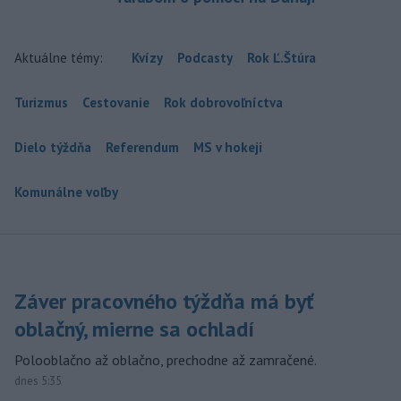
Aktuálne témy:
Kvízy
Podcasty
Rok Ľ.Štúra
Turizmus
Cestovanie
Rok dobrovoľníctva
Dielo týždňa
Referendum
MS v hokeji
Komunálne voľby
Záver pracovného týždňa má byť
oblačný, mierne sa ochladí
Polooblačno až oblačno, prechodne až zamračené.
dnes 5:35