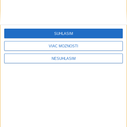
....
SÚHLASÍM
VIAC MOŽNOSTÍ
NESÚHLASÍM
....