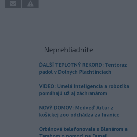
Neprehliadnite
ĎALŠÍ TEPLOTNÝ REKORD: Tentoraz
padol v Dolných Plachtinciach
VIDEO: Umelá inteligencia a robotika
pomáhajú už aj záchranárom
NOVÝ DOMOV: Medveď Artur z
košickej zoo odchádza za hranice
Orbánová telefonovala s Blanárom a
Tarabom o pomoci na Dunaji