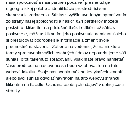
naša spoločnosť a naši partneri používať presné údaje
aktualizované
včera 22:03
,
dnes 6:00
o geografickej polohe a identifikáciu prostredníctvom
skenovania zariadenia. Súhlas s vyššie uvedeným spracúvaním
Práve teraz
zo strany našej spoločnosti a našich 824 partnerov môžete
poskytnúť kliknutím na príslušné tlačidlo. Skôr než súhlas
-
Talianska polícia oznámila, že rozbila sieť prevádzačov,
06:02
poskytnete, môžete kliknutím jeho poskytnutie odmietnuť alebo
ktorí z Alžírska dopravovali migrantov na ostrov Sardínia. Pri raziách
si preštudovať podrobnejšie informácie a zmeniť svoje
zatkla osem ľudí, informuje TASR podľa správy agentúry AFP.
prednostné nastavenia.
Zoberte na vedomie, že na niektoré
formy spracúvania vašich osobných údajov nepotrebujeme váš
Viac
súhlas, proti takémuto spracovaniu však máte právo namietať.
Videá a prenosy TASR TV
Vaše prednostné nastavenia sa budú vzťahovať len na túto
webovú lokalitu. Svoje nastavenia môžete kedykoľvek zmeniť
Deväť Slovákov zabojuje na ME v Paríži
alebo svoj súhlas odvolať návratom na túto webovú stránku
o čo najlepšie výsledky
kliknutím na tlačidlo „Ochrana osobných údajov“ v dolnej časti
stránky.
Viac
Najčítanejšie
6h
24h
7d
Kruhová križovatka v Poprade v smere z
1