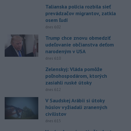
Talianska polícia rozbila sieť
prevádzačov migrantov, zatkla
osem ľudí
dnes 6:02
Trump chce znovu obmedziť
udeľovanie občianstva deťom
narodeným v USA
dnes 6:10
Zelenskyj: Vláda pomôže
poľnohospodárom, ktorých
zasiahli ruské útoky
dnes 6:12
V Saudskej Arábii si útoky
húsíov vyžiadali zranených
civilistov
dnes 6:15