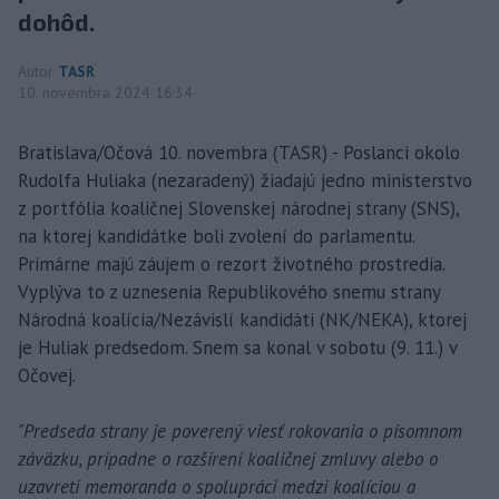
dohôd.
Autor
TASR
10. novembra 2024 16:34
Bratislava/Očová 10. novembra (TASR) - Poslanci okolo
Rudolfa Huliaka (nezaradený) žiadajú jedno ministerstvo
z portfólia koaličnej Slovenskej národnej strany (SNS),
na ktorej kandidátke boli zvolení do parlamentu.
Primárne majú záujem o rezort životného prostredia.
Vyplýva to z uznesenia Republikového snemu strany
Národná koalícia/Nezávislí kandidáti (NK/NEKA), ktorej
je Huliak predsedom. Snem sa konal v sobotu (9. 11.) v
Očovej.
"Predseda strany je poverený viesť rokovania o písomnom
záväzku, prípadne o rozšírení koaličnej zmluvy alebo o
uzavretí memoranda o spolupráci medzi koalíciou a