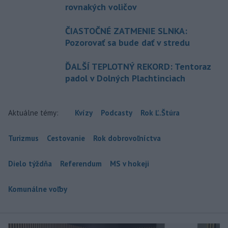
rovnakých voličov
ČIASTOČNÉ ZATMENIE SLNKA:
Pozorovať sa bude dať v stredu
ĎALŠÍ TEPLOTNÝ REKORD: Tentoraz
padol v Dolných Plachtinciach
Aktuálne témy:
Kvízy
Podcasty
Rok Ľ.Štúra
Turizmus
Cestovanie
Rok dobrovoľníctva
Dielo týždňa
Referendum
MS v hokeji
Komunálne voľby