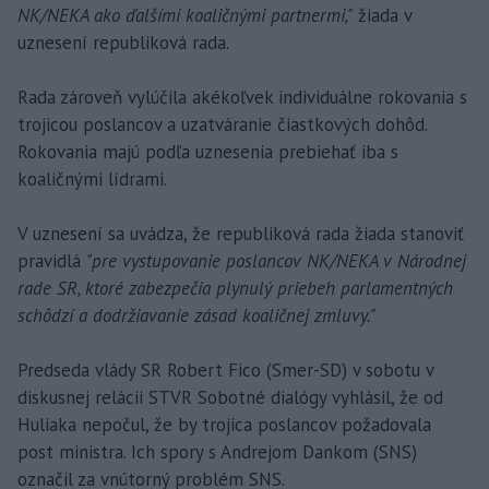
NK/NEKA ako ďalšími koaličnými partnermi,"
žiada v
uznesení republiková rada.
Rada zároveň vylúčila akékoľvek individuálne rokovania s
trojicou poslancov a uzatváranie čiastkových dohôd.
Rokovania majú podľa uznesenia prebiehať iba s
koaličnými lídrami.
V uznesení sa uvádza, že republiková rada žiada stanoviť
pravidlá
"pre vystupovanie poslancov NK/NEKA v Národnej
rade SR, ktoré zabezpečia plynulý priebeh parlamentných
schôdzí a dodržiavanie zásad koaličnej zmluvy."
Predseda vlády SR Robert Fico (Smer-SD) v sobotu v
diskusnej relácii STVR Sobotné dialógy vyhlásil, že od
Huliaka nepočul, že by trojica poslancov požadovala
post ministra. Ich spory s Andrejom Dankom (SNS)
označil za vnútorný problém SNS.