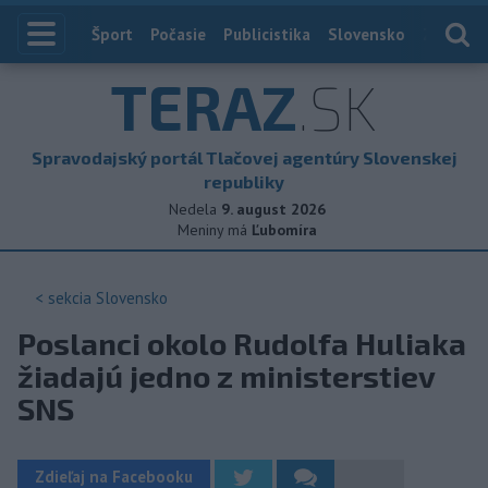
Index
Šport
Počasie
Publicistika
Slovensko
Zahranič
TERAZ
.SK
Spravodajský portál Tlačovej agentúry Slovenskej
republiky
Nedela
9. august 2026
Meniny má
Ľubomíra
< sekcia
Slovensko
Poslanci okolo Rudolfa Huliaka
žiadajú jedno z ministerstiev
SNS
Zdieľaj na Facebooku