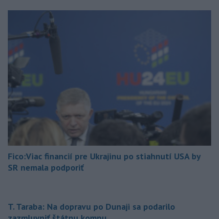
Fico:Viac financií pre Ukrajinu po stiahnutí USA by
SR nemala podporiť
T. Taraba: Na dopravu po Dunaji sa podarilo
zazmluvniť štátnu kompu