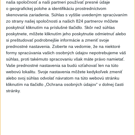
naša spoločnosť a naši partneri používať presné údaje
Rakovina Joea Bidena sa
o geografickej polohe a identifikáciu prostredníctvom
zhoršila, tvrdí syn
skenovania zariadenia. Súhlas s vyššie uvedeným spracúvaním
dnes 7:19
zo strany našej spoločnosti a našich 824 partnerov môžete
poskytnúť kliknutím na príslušné tlačidlo. Skôr než súhlas
Irán stanovil nové podmienky
poskytnete, môžete kliknutím jeho poskytnutie odmietnuť alebo
na obnovenie plavby cez
si preštudovať podrobnejšie informácie a zmeniť svoje
Hormuzský prieliv
prednostné nastavenia.
Zoberte na vedomie, že na niektoré
dnes 7:15
formy spracúvania vašich osobných údajov nepotrebujeme váš
súhlas, proti takémuto spracovaniu však máte právo namietať.
Turecko očakáva, že k dohode o
Vaše prednostné nastavenia sa budú vzťahovať len na túto
spoločnej obrane sa pripojí aj
webovú lokalitu. Svoje nastavenia môžete kedykoľvek zmeniť
Egypt
alebo svoj súhlas odvolať návratom na túto webovú stránku
dnes 7:06
kliknutím na tlačidlo „Ochrana osobných údajov“ v dolnej časti
stránky.
Ľubomíra je kolegiálna
dnes 6:45
FIFA odsúdila kontroverzné
informácie ohľadom prezidenta
Infantina