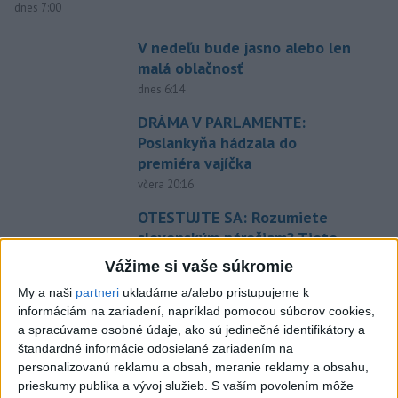
dnes 7:00
V nedeľu bude jasno alebo len
malá oblačnosť
dnes 6:14
DRÁMA V PARLAMENTE:
Poslankyňa hádzala do
premiéra vajíčka
včera 20:16
OTESTUJTE SA: Rozumiete
slovenským nárečiam? Tieto
slová vás potrápia
Vážime si vaše súkromie
dnes 7:00
My a naši
partneri
ukladáme a/alebo pristupujeme k
Slovensko čakajú astronomické
informáciám na zariadení, napríklad pomocou súborov cookies,
a spracúvame osobné údaje, ako sú jedinečné identifikátory a
úkazy, zatmenie Slnka striedajú
štandardné informácie odosielané zariadením na
Perzeidy
personalizovanú reklamu a obsah, meranie reklamy a obsahu,
dnes 7:36
prieskumy publika a vývoj služieb.
S vaším povolením môže