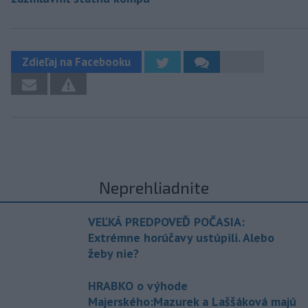
Zdieľaj na Facebooku
Neprehliadnite
VEĽKÁ PREDPOVEĎ POČASIA:
Extrémne horúčavy ustúpili. Alebo
žeby nie?
HRABKO o výhode
Majerského:Mazurek a Laššáková majú