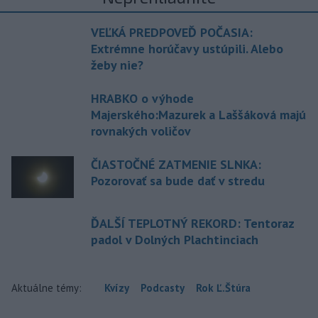
VEĽKÁ PREDPOVEĎ POČASIA:
Extrémne horúčavy ustúpili. Alebo
žeby nie?
HRABKO o výhode
Majerského:Mazurek a Laššáková majú
rovnakých voličov
ČIASTOČNÉ ZATMENIE SLNKA:
Pozorovať sa bude dať v stredu
ĎALŠÍ TEPLOTNÝ REKORD: Tentoraz
padol v Dolných Plachtinciach
Aktuálne témy:
Kvízy
Podcasty
Rok Ľ.Štúra