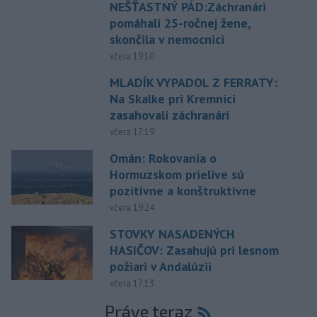
NEŠŤASTNÝ PÁD:Záchranári
pomáhali 25-ročnej žene,
skončila v nemocnici
včera 19:10
MLADÍK VYPADOL Z FERRATY:
Na Skalke pri Kremnici
zasahovali záchranári
včera 17:19
Omán: Rokovania o
Hormuzskom prielive sú
pozitívne a konštruktívne
včera 19:24
STOVKY NASADENÝCH
HASIČOV: Zasahujú pri lesnom
požiari v Andalúzii
včera 17:13
Práve teraz