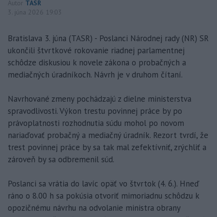
Autor
TASR
3. júna 2026 19:03
Bratislava 3. júna (TASR) - Poslanci Národnej rady (NR) SR
ukončili štvrtkové rokovanie riadnej parlamentnej
schôdze diskusiou k novele zákona o probačných a
mediačných úradníkoch. Návrh je v druhom čítaní.
Navrhované zmeny pochádzajú z dielne ministerstva
spravodlivosti. Výkon trestu povinnej práce by po
právoplatnosti rozhodnutia súdu mohol po novom
nariaďovať probačný a mediačný úradník. Rezort tvrdí, že
trest povinnej práce by sa tak mal zefektívniť, zrýchliť a
zároveň by sa odbremenil súd.
Poslanci sa vrátia do lavíc opäť vo štvrtok (4. 6.). Hneď
ráno o 8.00 h sa pokúsia otvoriť mimoriadnu schôdzu k
opozičnému návrhu na odvolanie ministra obrany