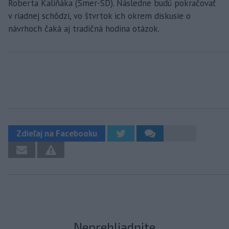
Roberta Kaliňáka (Smer-SD). Následne budú pokračovať
v riadnej schôdzi, vo štvrtok ich okrem diskusie o
návrhoch čaká aj tradičná hodina otázok.
Zdieľaj na Facebooku
Neprehliadnite