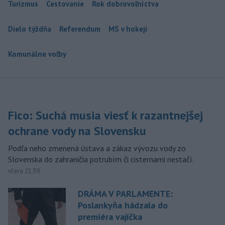
Turizmus
Cestovanie
Rok dobrovoľníctva
Dielo týždňa
Referendum
MS v hokeji
Komunálne voľby
Fico: Suchá musia viesť k razantnejšej
ochrane vody na Slovensku
Podľa neho zmenená ústava a zákaz vývozu vody zo
Slovenska do zahraničia potrubím či cisternami nestačí.
včera 21:39
DRÁMA V PARLAMENTE:
Poslankyňa hádzala do
premiéra vajíčka