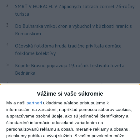
2
SMRŤ V HORÁCH: V Západných Tatrách zomrel 76-ročný
turista
3
Do Bulharska vnikol dron a vybuchol v blízkosti hraníc s
Rumunskom
4
Očovská folklórna hruda tradične privítala domáce
folklórne kolektívy
5
Kúpele Brusno pripravujú 19. ročník festivalu Jozefa
Bednárika
6
V blízkosti Vojenského technického a skúšobného ústavu
Záhorie HORÍ
Vážime si vaše súkromie
My a naši
partneri
ukladáme a/alebo pristupujeme k
7
V časti Košice-Krásna otvorili park pomenovaný po
informáciám na zariadení, napríklad pomocou súborov cookies,
kňazovi Semivanovi
a spracúvame osobné údaje, ako sú jedinečné identifikátory a
štandardné informácie odosielané zariadením na
Najnovšie správy na Teraz.sk
personalizovanú reklamu a obsah, meranie reklamy a obsahu,
prieskumy publika a vývoj služieb.
S vaším povolením môže