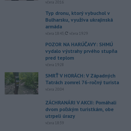
včera 20:16
Typ dronu, ktorý vybuchol v
Bulharsku, využíva ukrajinská
armáda
aktualizované
včera 18:43
,
včera 19:29
POZOR NA HARÚČAVY: SHMÚ
vydalo výstrahy prvého stupňa
pred teplom
včera 19:28
SMRŤ V HORÁCH: V Západných
Tatrách zomrel 76-ročný turista
včera 20:04
ZÁCHRANÁRI V AKCII: Pomáhali
dvom poľským turistkám, obe
utrpeli úrazy
včera 18:39