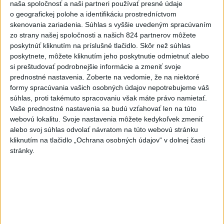
Vyhlásenia
naša spoločnosť a naši partneri používať presné údaje
o geografickej polohe a identifikáciu prostredníctvom
Priame prenosy z Národnej rady SR
skenovania zariadenia. Súhlas s vyššie uvedeným spracúvaním
zo strany našej spoločnosti a našich 824 partnerov môžete
poskytnúť kliknutím na príslušné tlačidlo. Skôr než súhlas
poskytnete, môžete kliknutím jeho poskytnutie odmietnuť alebo
Politika na sociálnych sieťach
si preštudovať podrobnejšie informácie a zmeniť svoje
prednostné nastavenia.
Zoberte na vedomie, že na niektoré
formy spracúvania vašich osobných údajov nepotrebujeme váš
súhlas, proti takémuto spracovaniu však máte právo namietať.
Zobraziť viac
Info
Vaše prednostné nastavenia sa budú vzťahovať len na túto
webovú lokalitu. Svoje nastavenia môžete kedykoľvek zmeniť
Najnovšie videá
Najsledovanejšie videá
alebo svoj súhlas odvolať návratom na túto webovú stránku
kliknutím na tlačidlo „Ochrana osobných údajov“ v dolnej časti
stránky.
R. FICO: ČO SA NEZMESTILO NA
TLAČOVKU LXV.
dnes 18:24
|
Smer - SSD
|
12227
zobrazení
T. Gašpar: Kto odstrihol lacné energie
z východu? Isto ...
dnes 17:56
|
Smer - SSD
|
6819
zobrazení