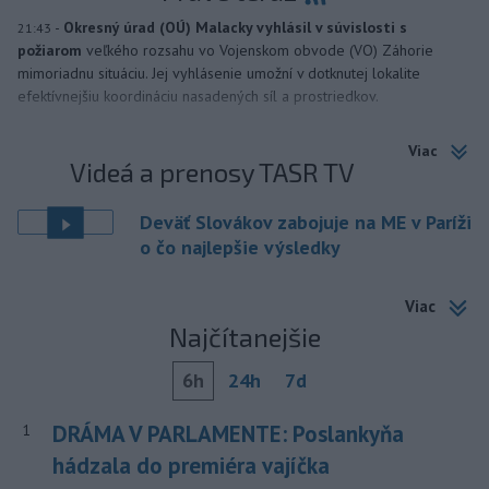
-
Okresný úrad (OÚ) Malacky vyhlásil v súvislosti s
21:43
požiarom
veľkého rozsahu vo Vojenskom obvode (VO) Záhorie
mimoriadnu situáciu. Jej vyhlásenie umožní v dotknutej lokalite
efektívnejšiu koordináciu nasadených síl a prostriedkov.
Viac
Videá a prenosy TASR TV
Deväť Slovákov zabojuje na ME v Paríži
o čo najlepšie výsledky
Viac
Najčítanejšie
6h
24h
7d
DRÁMA V PARLAMENTE: Poslankyňa
1
hádzala do premiéra vajíčka