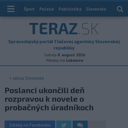
Index
Šport
Počasie
Publicistika
Slovensko
Zahranič
TERAZ
.SK
Spravodajský portál Tlačovej agentúry Slovenskej
republiky
Sobota
8. august 2026
Meniny má
Ľubomíra
< sekcia
Slovensko
Poslanci ukončili deň
rozpravou k novele o
probačných úradníkoch
Zdieľaj na Facebooku