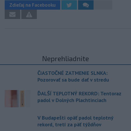
Zdieľaj na Facebooku
Neprehliadnite
ČIASTOČNÉ ZATMENIE SLNKA:
Pozorovať sa bude dať v stredu
ĎALŠÍ TEPLOTNÝ REKORD: Tentoraz
padol v Dolných Plachtinciach
V Budapešti opäť padol teplotný
rekord, tretí za päť týždňov