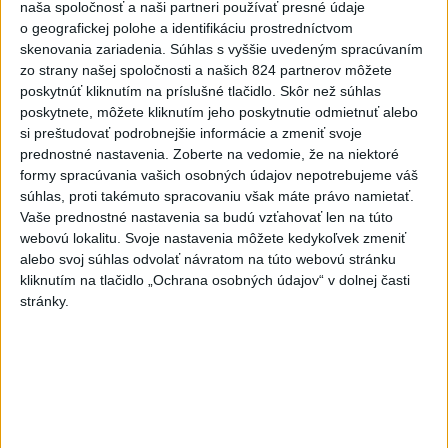
2:2
naša spoločnosť a naši partneri používať presné údaje
o geografickej polohe a identifikáciu prostredníctvom
aktualizované
dnes 17:13
,
dnes 19:45
skenovania zariadenia. Súhlas s vyššie uvedeným spracúvaním
Práve teraz
zo strany našej spoločnosti a našich 824 partnerov môžete
poskytnúť kliknutím na príslušné tlačidlo. Skôr než súhlas
-
Pri požiari lesného porastu v Trstíne v okrese Trnava
20:18
poskytnete, môžete kliknutím jeho poskytnutie odmietnuť alebo
zasahuje
takmer 50 hasičov.
si preštudovať podrobnejšie informácie a zmeniť svoje
prednostné nastavenia.
Zoberte na vedomie, že na niektoré
formy spracúvania vašich osobných údajov nepotrebujeme váš
Viac
Videá a prenosy TASR TV
súhlas, proti takémuto spracovaniu však máte právo namietať.
Vaše prednostné nastavenia sa budú vzťahovať len na túto
webovú lokalitu. Svoje nastavenia môžete kedykoľvek zmeniť
Deväť Slovákov zabojuje na ME v Paríži
alebo svoj súhlas odvolať návratom na túto webovú stránku
o čo najlepšie výsledky
kliknutím na tlačidlo „Ochrana osobných údajov“ v dolnej časti
stránky.
Viac
Najčítanejšie
6h
24h
7d
1