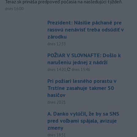
Teraz.sk prináša predpoveď počasia na nasledujúci týždeň.
dnes 16:00
Prezident: Násilie páchané pre
rasovú nenávisť treba odsúdiť v
zárodku
dnes 12:33
POŽIAR V SLOVNAFTE: Došlo k
narušeniu jednej z nádrží
aktualizované
dnes 14:20
,
dnes 15:46
Pri požiari lesného porastu v
Trstíne zasahuje takmer 50
hasičov
dnes 20:21
A. Danko vylúčil, že by sa SNS
pred voľbami spájala, avizuje
zmeny
dnes 18:51