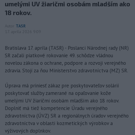
umelými UV žiaričmi osobám mladším ako
18 rokov.
Autor
TASR
17. apríla 2026 9:09
Bratislava 17. apríla (TASR) - Poslanci Národnej rady (NR)
SR začali piatkové rokovanie 49. schôdze vládnou
novelou zákona o ochrane, podpore a rozvoji verejného
zdravia. Stojí za ňou Ministerstvo zdravotníctva (MZ) SR.
Úprava má priniesť zákaz pre poskytovateľov solárií
poskytovať služby zamerané na opaľovanie kože
umelými UV žiaričmi osobám mladším ako 18 rokov.
Doplniť má tiež kompetencie Úradu verejného
zdravotníctva (ÚVZ) SR a regionálnych úradov verejného
zdravotníctva v oblasti kozmetických výrobkov a
výživových doplnkov.