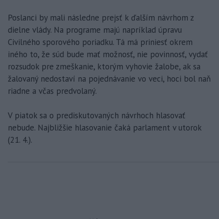
Poslanci by mali následne prejsť k ďalším návrhom z
dielne vlády. Na programe majú napríklad úpravu
Civilného sporového poriadku. Tá má priniesť okrem
iného to, že súd bude mať možnosť, nie povinnosť, vydať
rozsudok pre zmeškanie, ktorým vyhovie žalobe, ak sa
žalovaný nedostaví na pojednávanie vo veci, hoci bol naň
riadne a včas predvolaný.
V piatok sa o prediskutovaných návrhoch hlasovať
nebude. Najbližšie hlasovanie čaká parlament v utorok
(21. 4.).