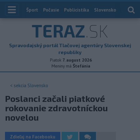
Index
Šport
Počasie
Publicistika
Slovensko
Zahranič
TERAZ
.SK
Spravodajský portál Tlačovej agentúry Slovenskej
republiky
Piatok
7. august 2026
Meniny má
Štefánia
< sekcia
Slovensko
Poslanci začali piatkové
rokovanie zdravotníckou
novelou
Zdieľaj na Facebooku