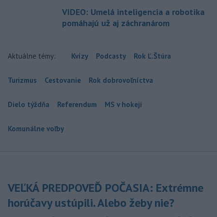
VIDEO: Umelá inteligencia a robotika
pomáhajú už aj záchranárom
Aktuálne témy:
Kvízy
Podcasty
Rok Ľ.Štúra
Turizmus
Cestovanie
Rok dobrovoľníctva
Dielo týždňa
Referendum
MS v hokeji
Komunálne voľby
VEĽKÁ PREDPOVEĎ POČASIA: Extrémne
horúčavy ustúpili. Alebo žeby nie?