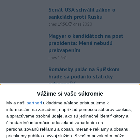
Senát USA schválil zákon o
sankciách proti Rusku
aktualizované
dnes 19:50
,
dnes 20:20
Magyar o kandidátoch na post
prezidenta: Mená nebudú
prekvapením
dnes 17:31
Románsky palác na Spišskom
hrade sa podarilo staticky
zabezpečiť
dnes 18:00
Vážime si vaše súkromie
Slováci získali vo Vichy bronz,
My a naši
partneri
ukladáme a/alebo pristupujeme k
Lacko: Rastú talentovaní hráči
informáciám na zariadení, napríklad pomocou súborov cookies,
a spracúvame osobné údaje, ako sú jedinečné identifikátory a
dnes 15:51
štandardné informácie odosielané zariadením na
Slovenky remizovali v druhom
personalizovanú reklamu a obsah, meranie reklamy a obsahu,
prípravnom dueli so Slovinkami
prieskumy publika a vývoj služieb.
S vaším povolením môže