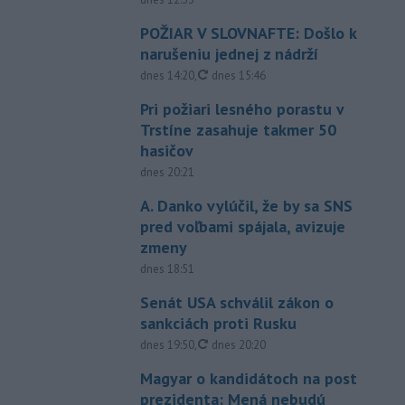
POŽIAR V SLOVNAFTE: Došlo k
narušeniu jednej z nádrží
aktualizované
dnes 14:20
,
dnes 15:46
Pri požiari lesného porastu v
Trstíne zasahuje takmer 50
hasičov
dnes 20:21
A. Danko vylúčil, že by sa SNS
pred voľbami spájala, avizuje
zmeny
dnes 18:51
Senát USA schválil zákon o
sankciách proti Rusku
aktualizované
dnes 19:50
,
dnes 20:20
Magyar o kandidátoch na post
prezidenta: Mená nebudú