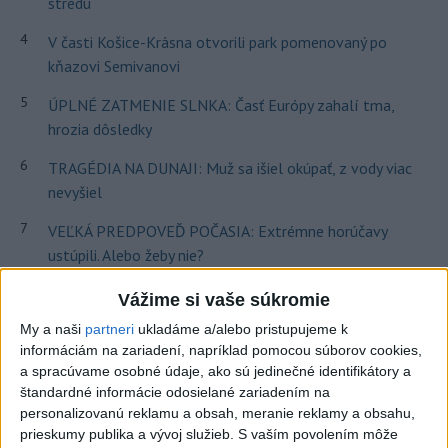
stredu
4
V časti Košice-Krásna otvorili park pomenovaný po
kňazovi Semivanovi
5
ÚPLNÉ ZATMENIE SLNKA: Časť Európy zahalí tma,
hrozia dôsledky
6
TRAGÉDIA NA DUNAJI: Muž sa išiel okúpať, z vody viac
nevyšiel
7
VEĽKÁ PREDPOVEĎ POČASIA: Extrémne horúčavy
ustúpili. Alebo žeby nie?
Vážime si vaše súkromie
Najnovšie správy na Teraz.sk
My a naši
partneri
ukladáme a/alebo pristupujeme k
Vyhlásenia
informáciám na zariadení, napríklad pomocou súborov cookies,
a spracúvame osobné údaje, ako sú jedinečné identifikátory a
Priame prenosy z Národnej rady SR
štandardné informácie odosielané zariadením na
personalizovanú reklamu a obsah, meranie reklamy a obsahu,
prieskumy publika a vývoj služieb.
S vaším povolením môže