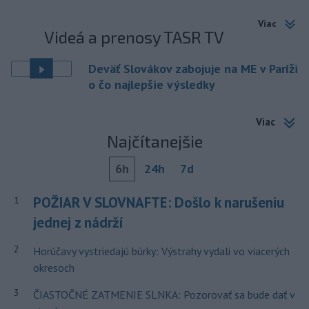
Viac
Videá a prenosy TASR TV
Deväť Slovákov zabojuje na ME v Paríži
o čo najlepšie výsledky
Viac
Najčítanejšie
6h
24h
7d
POŽIAR V SLOVNAFTE: Došlo k narušeniu
1
jednej z nádrží
2
Horúčavy vystriedajú búrky: Výstrahy vydali vo viacerých
okresoch
3
ČIASTOČNÉ ZATMENIE SLNKA: Pozorovať sa bude dať v