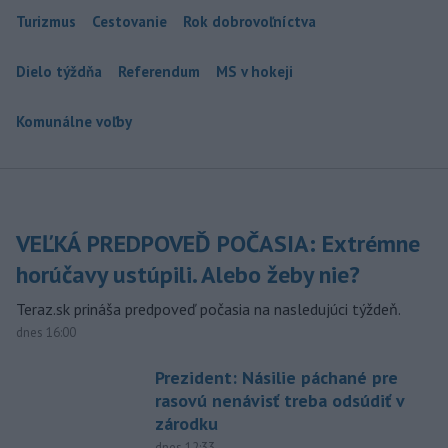
Turizmus
Cestovanie
Rok dobrovoľníctva
Dielo týždňa
Referendum
MS v hokeji
Komunálne voľby
VEĽKÁ PREDPOVEĎ POČASIA: Extrémne
horúčavy ustúpili. Alebo žeby nie?
Teraz.sk prináša predpoveď počasia na nasledujúci týždeň.
dnes 16:00
Prezident: Násilie páchané pre
rasovú nenávisť treba odsúdiť v
zárodku
dnes 12:33