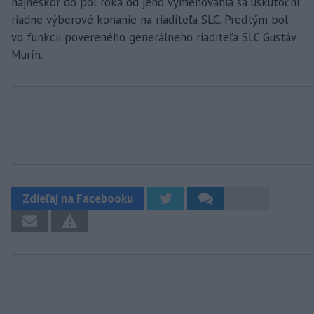
najneskôr do pol roka od jeho vymenovania sa uskutoční
riadne výberové konanie na riaditeľa SLC. Predtým bol
vo funkcii povereného generálneho riaditeľa SLC Gustáv
Murín.
Zdieľaj na Facebooku