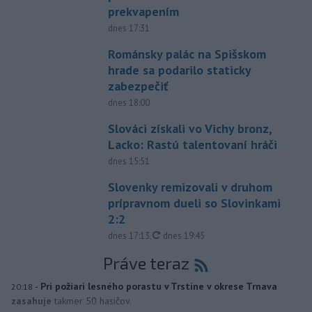
prekvapením
dnes 17:31
Románsky palác na Spišskom
hrade sa podarilo staticky
zabezpečiť
dnes 18:00
Slováci získali vo Vichy bronz,
Lacko: Rastú talentovaní hráči
dnes 15:51
Slovenky remizovali v druhom
prípravnom dueli so Slovinkami
2:2
aktualizované
dnes 17:13
,
dnes 19:45
Práve teraz
-
Pri požiari lesného porastu v Trstíne v okrese Trnava
20:18
zasahuje
takmer 50 hasičov.