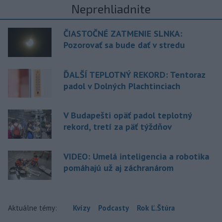
Neprehliadnite
ČIASTOČNÉ ZATMENIE SLNKA:
Pozorovať sa bude dať v stredu
ĎALŠÍ TEPLOTNÝ REKORD: Tentoraz
padol v Dolných Plachtinciach
V Budapešti opäť padol teplotný
rekord, tretí za päť týždňov
VIDEO: Umelá inteligencia a robotika
pomáhajú už aj záchranárom
Aktuálne témy:
Kvízy
Podcasty
Rok Ľ.Štúra