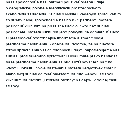
naša spoločnosť a naši partneri používať presné údaje
o geografickej polohe a identifikáciu prostredníctvom
Politika na sociálnych sieťach
skenovania zariadenia. Súhlas s vyššie uvedeným spracúvaním
zo strany našej spoločnosti a našich 824 partnerov môžete
poskytnúť kliknutím na príslušné tlačidlo. Skôr než súhlas
Zobraziť viac
Info
poskytnete, môžete kliknutím jeho poskytnutie odmietnuť alebo
si preštudovať podrobnejšie informácie a zmeniť svoje
Najnovšie videá
Najsledovanejšie videá
prednostné nastavenia.
Zoberte na vedomie, že na niektoré
formy spracúvania vašich osobných údajov nepotrebujeme váš
súhlas, proti takémuto spracovaniu však máte právo namietať.
Kontrolný deň na Spišskom hrade
Vaše prednostné nastavenia sa budú vzťahovať len na túto
potvrdil výrazný pokrok...
webovú lokalitu. Svoje nastavenia môžete kedykoľvek zmeniť
dnes 18:09
|
Ministerstvo kultúry SR
|
2
alebo svoj súhlas odvolať návratom na túto webovú stránku
zobrazení
kliknutím na tlačidlo „Ochrana osobných údajov“ v dolnej časti
stránky.
⁉️FICO, KDE STE⁉️ČO TIE VAŠE DRÍSTY
O BENZÍNE⁉️VŠETKÝCH...
dnes 17:02
|
Jakab Július
|
1309
zobrazení
Taraba: Rozvíjame všetky kúty
Slovenska
dnes 16:57
|
Taraba Tomáš
|
1585
zobrazení