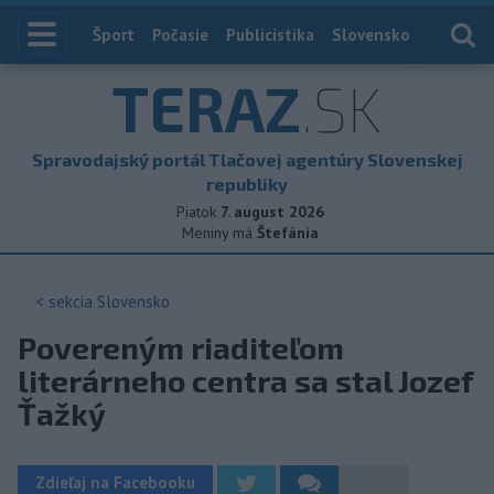
Index
Šport
Počasie
Publicistika
Slovensko
Zahranič
TERAZ
.SK
Spravodajský portál Tlačovej agentúry Slovenskej
republiky
Piatok
7. august 2026
Meniny má
Štefánia
< sekcia
Slovensko
Povereným riaditeľom
literárneho centra sa stal Jozef
Ťažký
Zdieľaj na Facebooku