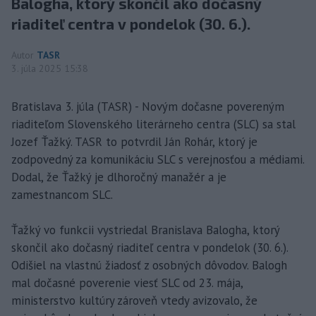
Balogha, ktorý skončil ako dočasný
riaditeľ centra v pondelok (30. 6.).
Autor
TASR
3. júla 2025 15:38
Bratislava 3. júla (TASR) - Novým dočasne povereným
riaditeľom Slovenského literárneho centra (SLC) sa stal
Jozef Ťažký. TASR to potvrdil Ján Rohár, ktorý je
zodpovedný za komunikáciu SLC s verejnosťou a médiami.
Dodal, že Ťažký je dlhoročný manažér a je
zamestnancom SLC.
Ťažký vo funkcii vystriedal Branislava Balogha, ktorý
skončil ako dočasný riaditeľ centra v pondelok (30. 6.).
Odišiel na vlastnú žiadosť z osobných dôvodov. Balogh
mal dočasné poverenie viesť SLC od 23. mája,
ministerstvo kultúry zároveň vtedy avizovalo, že