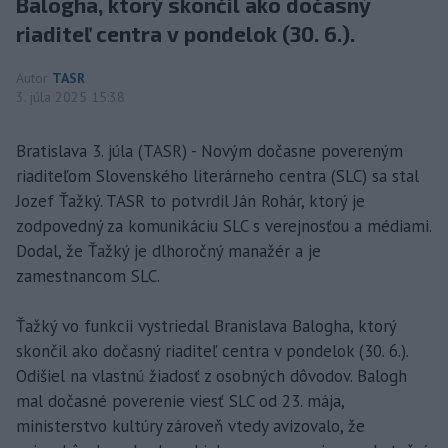
Balogha, ktorý skončil ako dočasný
riaditeľ centra v pondelok (30. 6.).
Autor
TASR
3. júla 2025 15:38
Bratislava 3. júla (TASR) - Novým dočasne povereným
riaditeľom Slovenského literárneho centra (SLC) sa stal
Jozef Ťažký. TASR to potvrdil Ján Rohár, ktorý je
zodpovedný za komunikáciu SLC s verejnosťou a médiami.
Dodal, že Ťažký je dlhoročný manažér a je
zamestnancom SLC.
Ťažký vo funkcii vystriedal Branislava Balogha, ktorý
skončil ako dočasný riaditeľ centra v pondelok (30. 6.).
Odišiel na vlastnú žiadosť z osobných dôvodov. Balogh
mal dočasné poverenie viesť SLC od 23. mája,
ministerstvo kultúry zároveň vtedy avizovalo, že