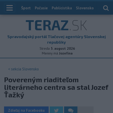
Index
Šport
Počasie
Publicistika
Slovensko
Zahranič
TERAZ
.SK
Spravodajský portál Tlačovej agentúry Slovenskej
republiky
Streda
5. august 2026
Meniny má
Jozefína
< sekcia
Slovensko
Povereným riaditeľom
literárneho centra sa stal Jozef
Ťažký
Zdieľaj na Facebooku