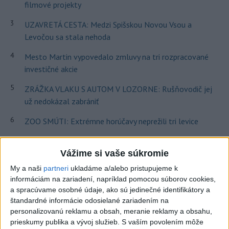
filmové projekty
3
UZAVRETÁ CESTA: Medzi Spišskou Novou Vsou a
Levočou sa stala nehoda
4
Mesto Martin vypovedalo zmluvy na tri rozpracované
investičné akcie
5
ZRÁŽKA VLAKU S AUTOM V LOZORNE: Rušňovodič jej
už nedokázal zabrániť
6
ZOO SMÚTI: Extrémne horúčavy neprežili tri levice
7
TEPLOTNÝ REKORD NA SLOVENSKU: Padol v Kamenici
nad Hronom
Vážime si vaše súkromie
My a naši
partneri
ukladáme a/alebo pristupujeme k
informáciám na zariadení, napríklad pomocou súborov cookies,
Najnovšie správy na Teraz.sk
a spracúvame osobné údaje, ako sú jedinečné identifikátory a
Vyhlásenia
štandardné informácie odosielané zariadením na
personalizovanú reklamu a obsah, meranie reklamy a obsahu,
Priame prenosy z Národnej rady SR
prieskumy publika a vývoj služieb.
S vaším povolením môže