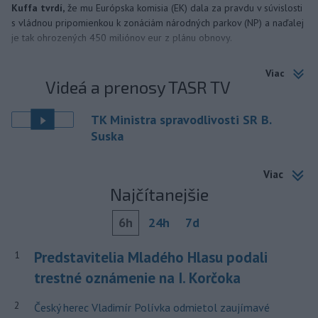
Kuffa tvrdí,
že mu Európska komisia (EK) dala za pravdu v súvislosti
s vládnou pripomienkou k zonáciám národných parkov (NP) a naďalej
je tak ohrozených 450 miliónov eur z plánu obnovy.
Viac
Videá a prenosy TASR TV
TK Ministra spravodlivosti SR B.
Suska
Viac
Najčítanejšie
6h
24h
7d
Predstavitelia Mladého Hlasu podali
1
trestné oznámenie na I. Korčoka
2
Český herec Vladimír Polívka odmietol zaujímavé