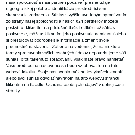
naša spoločnosť a naši partneri používať presné údaje
o geografickej polohe a identifikáciu prostredníctvom
skenovania zariadenia. Súhlas s vyššie uvedeným spracúvaním
zo strany našej spoločnosti a našich 824 partnerov môžete
Politika na sociálnych sieťach
poskytnúť kliknutím na príslušné tlačidlo. Skôr než súhlas
poskytnete, môžete kliknutím jeho poskytnutie odmietnuť alebo
si preštudovať podrobnejšie informácie a zmeniť svoje
Zobraziť viac
Info
prednostné nastavenia.
Zoberte na vedomie, že na niektoré
formy spracúvania vašich osobných údajov nepotrebujeme váš
súhlas, proti takémuto spracovaniu však máte právo namietať.
Najnovšie videá
Najsledovanejšie videá
Vaše prednostné nastavenia sa budú vzťahovať len na túto
webovú lokalitu. Svoje nastavenia môžete kedykoľvek zmeniť
TK: Rodinná karta
alebo svoj súhlas odvolať návratom na túto webovú stránku
dnes 21:50
|
Ministerstvo práce, sociálnych vecí
kliknutím na tlačidlo „Ochrana osobných údajov“ v dolnej časti
a rodiny SR
|
29
zobrazení
stránky.
Taraba: Vidieť paniku
dnes 19:32
|
Taraba Tomáš
|
998
zobrazení
ODKAZ TAKÁČOVI A FICOVI Z
VÝCHODU‼️PORAZÍME VÁS‼️DOSŤ B...