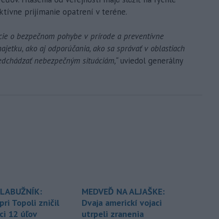
ktívne prijímanie opatrení v teréne.
cie o bezpečnom pohybe v prírode a preventívne
ajetku, ako aj odporúčania, ako sa správať v oblastiach
edchádzať nebezpečným situáciám,“
uviedol generálny
LABUŽNÍK:
MEDVEĎ NA ALJAŠKE:
ri Topoli zničil
Dvaja americkí vojaci
ci 12 úľov
utrpeli zranenia