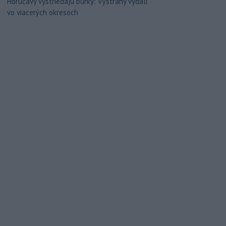
Horúčavy vystriedajú búrky: Výstrahy vydali
vo viacerých okresoch