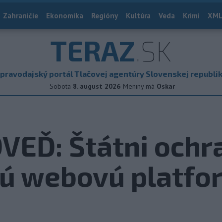
Zahraničie
Ekonomika
Regióny
Kultúra
Veda
Krimi
XML
TERAZ
.SK
pravodajský portál Tlačovej agentúry Slovenskej republi
Sobota
8. august 2026
Meniny má
Oskar
EĎ: Štátni ochr
vú webovú platfo