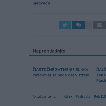
medveďa
Neprehliadnite
ČIASTOČNÉ ZATMENIE SLNKA:
ĎALŠ
Pozorovať sa bude dať v stredu
Tent
Plach
Aktuálne témy:
Kvízy
Podcasty
Rok Ľ.Š