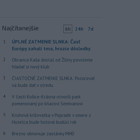
Najčítanejšie
6h
24h
7d
ÚPLNÉ ZATMENIE SLNKA: Časť
1
Európy zahalí tma, hrozia dôsledky
2
Obranca Kaša dostal od Žiliny povolenie
hľadať si nový klub
3
ČIASTOČNÉ ZATMENIE SLNKA: Pozorovať
sa bude dať v stredu
4
V časti Košice-Krásna otvorili park
pomenovaný po kňazovi Semivanovi
5
Kruhová križovatka v Poprade v smere z
Hozelca bude hotová budúci rok
6
Brezno obnovuje zastávky MHD