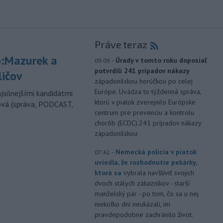
Práve teraz
:Mazurek a
-
Úrady v tomto roku doposiaľ
09:09
potvrdili 241 prípadov nákazy
ličov
západonílskou horúčkou po celej
Európe. Uvádza to týždenná správa,
jsilnejšími kandidátmi
ktorú v piatok zverejnilo Európske
ová (správa, PODCAST,
centrum pre prevenciu a kontrolu
chorôb (ECDC).241 prípadov nákazy
západonílskou
-
Nemecká polícia v piatok
07:42
uviedla, že rozhodnutie pekárky,
ktorá sa
vybrala navštíviť svojich
dvoch stálych zákazníkov - starší
manželský pár - po tom, čo sa u nej
niekoľko dní neukázali, im
pravdepodobne zachránilo život.