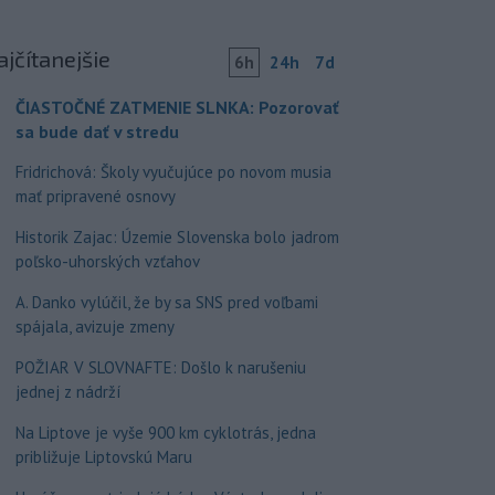
ajčítanejšie
6h
24h
7d
ČIASTOČNÉ ZATMENIE SLNKA: Pozorovať
sa bude dať v stredu
Fridrichová: Školy vyučujúce po novom musia
mať pripravené osnovy
Historik Zajac: Územie Slovenska bolo jadrom
poľsko-uhorských vzťahov
A. Danko vylúčil, že by sa SNS pred voľbami
spájala, avizuje zmeny
POŽIAR V SLOVNAFTE: Došlo k narušeniu
jednej z nádrží
Na Liptove je vyše 900 km cyklotrás, jedna
približuje Liptovskú Maru