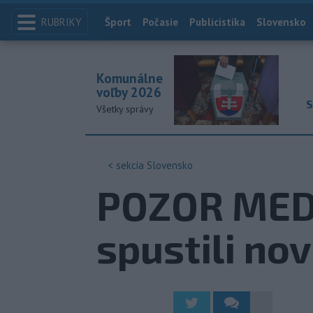
RUBRIKY
Index
Šport
Počasie
Publicistika
Slovensko
Komunálne
voľby 2026
S
Všetky správy
< sekcia
Slovensko
POZOR MEDV
spustili no