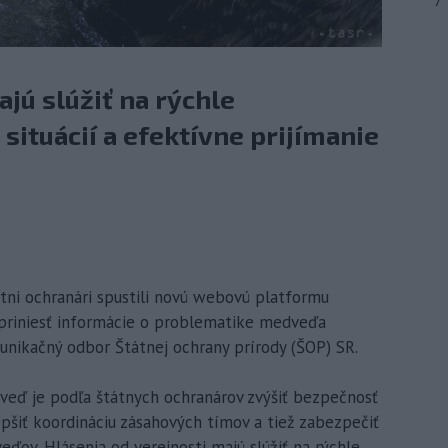
7
jú slúžiť na rýchle
situácií a efektívne prijímanie
átni ochranári spustili novú webovú platformu
 priniesť informácie o problematike medveďa
nikačný odbor Štátnej ochrany prírody (ŠOP) SR.
eď je podľa štátnych ochranárov zvýšiť bezpečnosť
epšiť koordináciu zásahových tímov a tiež zabezpečiť
ov. Hlásenia od verejnosti majú slúžiť na rýchle