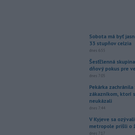
Sobota má byť jasn
33 stupňov celzia
dnes 6:55
Šesťčlenná skupina
dňový pokus pre v
dnes 7:05
Pekárka zachránila 
zákazníkom, ktorí s
neukázali
dnes 7:44
V Kyjeve sa ozývali
metropole prišli o ž
dnes 7:17