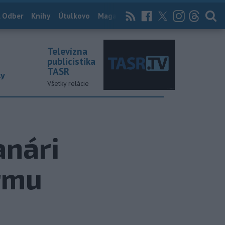
 Odber
Knihy
Útulkovo
Magazín
News Now
Archív
TASR
Televízna
publicistika
TASR
ky
Všetky relácie
anári
rmu