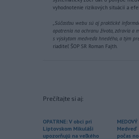
vyhodnotenie rizikových situácií a efe
„Súčasťou webu sú aj praktické informá
opatrenia na ochranu života, zdravia a m
s výskytom medveďa hnedého, a tým pr
riaditeľ ŠOP SR Roman Fajth.
Prečítajte si aj:
OPATRNE: V obci pri
MEDOVÝ 
Liptovskom Mikuláši
Medveď p
upozorňujú na veľkého
počas no