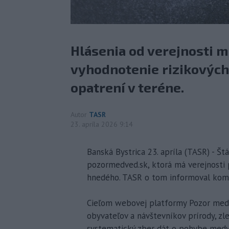
Hlásenia od verejnosti ma
vyhodnotenie rizikových 
opatrení v teréne.
Autor
TASR
23. apríla 2026 9:14
Banská Bystrica 23. apríla (TASR) - Št
pozormedved.sk, ktorá má verejnosti
hnedého. TASR o tom informoval komu
Cieľom webovej platformy Pozor medv
obyvateľov a návštevníkov prírody, zl
systematický zber dát o pohybe medveď