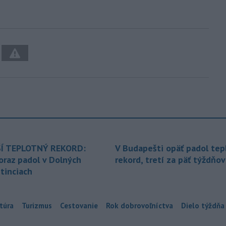
Í TEPLOTNÝ REKORD:
V Budapešti opäť padol tep
oraz padol v Dolných
rekord, tretí za päť týždňov
tinciach
túra
Turizmus
Cestovanie
Rok dobrovoľníctva
Dielo týždňa