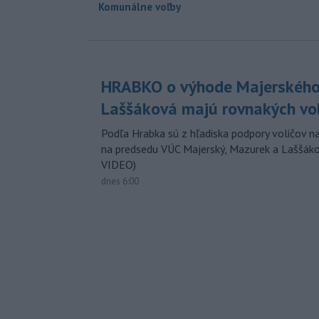
Komunálne voľby
HRABKO o výhode Majerského
Laššáková majú rovnakých vo
Podľa Hrabka sú z hľadiska podpory voličov na
na predsedu VÚC Majerský, Mazurek a Laššák
VIDEO)
dnes 6:00