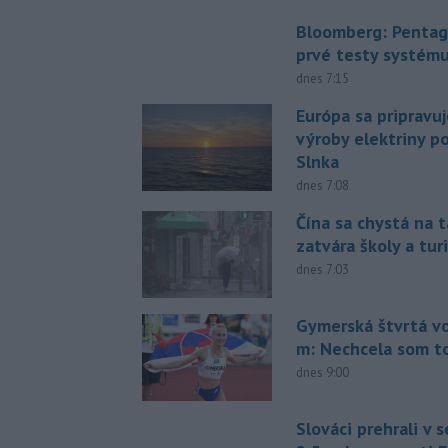
Bloomberg: Pentag
prvé testy systém
dnes 7:15
Európa sa pripravu
výroby elektriny p
Slnka
dnes 7:08
Čína sa chystá na t
zatvára školy a tur
dnes 7:03
Gymerská štvrtá vo
m: Nechcela som t
dnes 9:00
Slováci prehrali v 