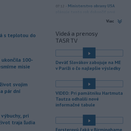
-
Ministerstvo obrany USA
07:12
plánuje tento rok dokončiť prvé
testy
protiraketového systému
Viac
Golden Dome (Zlatá kupola) a v roku
2027 uskutočniť letové skúšky.
Videá a prenosy
á s teplotou do
TASR TV
-
Rokovania medzi Iránom a
07:09
Ománom o situácii v Hormuzskom
prielive
napredujú a Spojené štáty
 ukončila 100-
očakávajú, že dohoda bude uzavretá
Deväť Slovákov zabojuje na ME
čoskoro, uviedol v piatok pre agentúru
esmírne misie
v Paríži o čo najlepšie výsledky
Reuters nemenovaný americký
predstaviteľ, píše TASR.
život svojim
-
Úrady vo východnej Číne v
07:01
a pár dní
VIDEO: Pri pamätníku Hartmuta
sobotu zatvorili školy a mnohé
Tautza odhalili nové
turistické
lokality v reakcii na tajfún
informačné tabule
Dolphin, ktorý sa blíži k pevnine. TASR
o tom informuje na základe správy
 výbuchy, pri
agentúry AP.
ivot traja ľudia
Forsterovú čaká v Birminghame
-
Taliansky tenista Matteo
21:30