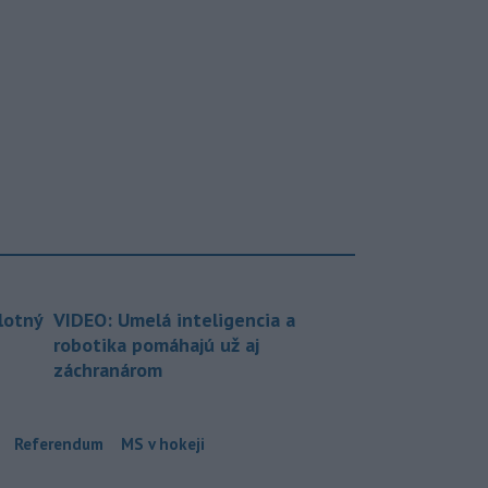
lotný
VIDEO: Umelá inteligencia a
robotika pomáhajú už aj
záchranárom
Referendum
MS v hokeji