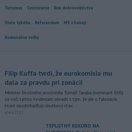
Turizmus
Cestovanie
Rok dobrovoľníctva
Dielo týždňa
Referendum
MS v hokeji
Komunálne voľby
Filip Kuffa tvrdí, že eurokomisia mu
dala za pravdu pri zonácii
Minister životného prostredia Tomáš Taraba (nominant SNS)
sa voči týmto tvrdeniam ohradil s tým, že ide o fabulácie,
ktoré neodzrkadľujú skutkový stav.
včera 22:53
TEPLOTNÝ REKORD NA