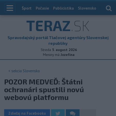
Index
Šport
Počasie
Publicistika
Slovensko
Zahranič
TERAZ
.SK
Spravodajský portál Tlačovej agentúry Slovenskej
republiky
Streda
5. august 2026
Meniny má
Jozefína
< sekcia
Slovensko
POZOR MEDVEĎ: Štátni
ochranári spustili novú
webovú platformu
Zdieľaj na Facebooku