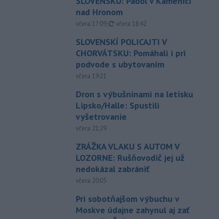
SLOVENSKU: Padol v Kamenici
nad Hronom
aktualizované
včera 17:09
,
včera 18:42
SLOVENSKÍ POLICAJTI V
CHORVÁTSKU: Pomáhali i pri
podvode s ubytovaním
včera 19:21
Dron s výbušninami na letisku
Lipsko/Halle: Spustili
vyšetrovanie
včera 21:29
ZRÁŽKA VLAKU S AUTOM V
LOZORNE: Rušňovodič jej už
nedokázal zabrániť
včera 20:05
Pri sobotňajšom výbuchu v
Moskve údajne zahynul aj zať