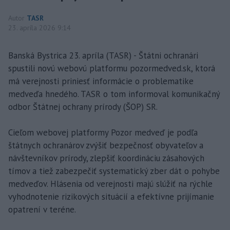
Autor
TASR
23. apríla 2026 9:14
Banská Bystrica 23. apríla (TASR) - Štátni ochranári
spustili novú webovú platformu pozormedved.sk, ktorá
má verejnosti priniesť informácie o problematike
medveďa hnedého. TASR o tom informoval komunikačný
odbor Štátnej ochrany prírody (ŠOP) SR.
Cieľom webovej platformy Pozor medveď je podľa
štátnych ochranárov zvýšiť bezpečnosť obyvateľov a
návštevníkov prírody, zlepšiť koordináciu zásahových
tímov a tiež zabezpečiť systematický zber dát o pohybe
medveďov. Hlásenia od verejnosti majú slúžiť na rýchle
vyhodnotenie rizikových situácií a efektívne prijímanie
opatrení v teréne.