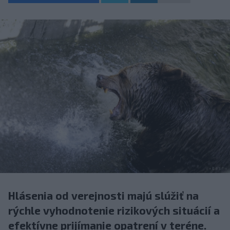
Hlásenia od verejnosti majú slúžiť na
rýchle vyhodnotenie rizikových situácií a
efektívne prijímanie opatrení v teréne.