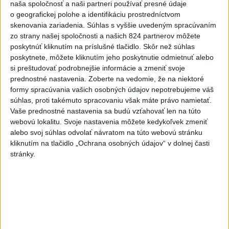
naša spoločnosť a naši partneri používať presné údaje
-
Štátny tajomník ministerstva životného prostredia Filip
22:44
o geografickej polohe a identifikáciu prostredníctvom
Kuffa tvrdí,
že mu Európska komisia (EK) dala za pravdu v súvislosti
skenovania zariadenia. Súhlas s vyššie uvedeným spracúvaním
s vládnou pripomienkou k zonáciám národných parkov (NP) a naďalej
zo strany našej spoločnosti a našich 824 partnerov môžete
je tak ohrozených 450 miliónov eur z plánu obnovy.
poskytnúť kliknutím na príslušné tlačidlo. Skôr než súhlas
poskytnete, môžete kliknutím jeho poskytnutie odmietnuť alebo
Viac
si preštudovať podrobnejšie informácie a zmeniť svoje
Videá a prenosy TASR TV
prednostné nastavenia.
Zoberte na vedomie, že na niektoré
formy spracúvania vašich osobných údajov nepotrebujeme váš
TK Ministra spravodlivosti SR B.
súhlas, proti takémuto spracovaniu však máte právo namietať.
Suska
Vaše prednostné nastavenia sa budú vzťahovať len na túto
webovú lokalitu. Svoje nastavenia môžete kedykoľvek zmeniť
alebo svoj súhlas odvolať návratom na túto webovú stránku
Viac
kliknutím na tlačidlo „Ochrana osobných údajov“ v dolnej časti
Najčítanejšie
stránky.
6h
24h
7d
Predstavitelia Mladého Hlasu podali
1
trestné oznámenie na I. Korčoka