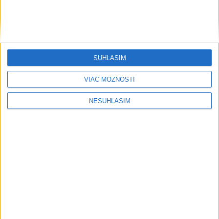
SÚHLASÍM
VIAC MOŽNOSTÍ
NESÚHLASÍM
....