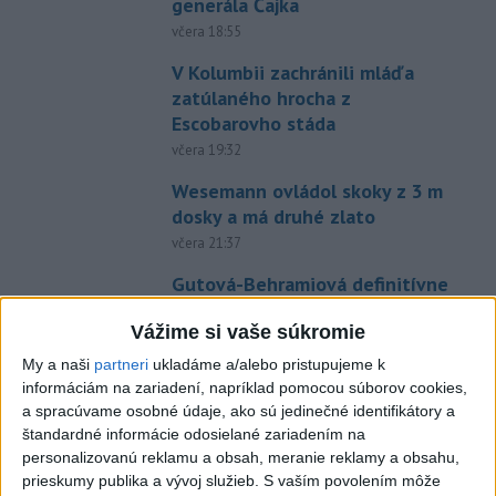
generála Čajka
včera 18:55
V Kolumbii zachránili mláďa
zatúlaného hrocha z
Escobarovho stáda
včera 19:32
Wesemann ovládol skoky z 3 m
dosky a má druhé zlato
včera 21:37
Gutová-Behramiová definitívne
ukončila kariéru
Vážime si vaše súkromie
včera 19:17
My a naši
partneri
ukladáme a/alebo pristupujeme k
Európske ligy vyzvali na
informáciám na zariadení, napríklad pomocou súborov cookies,
reformu riadenia FIFA
a spracúvame osobné údaje, ako sú jedinečné identifikátory a
včera 18:49
štandardné informácie odosielané zariadením na
personalizovanú reklamu a obsah, meranie reklamy a obsahu,
Práve teraz
prieskumy publika a vývoj služieb.
S vaším povolením môže