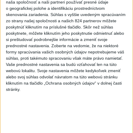
naša spoločnosť a naši partneri používať presné údaje
o geografickej polohe a identifikáciu prostredníctvom
skenovania zariadenia. Súhlas s vyššie uvedeným spracúvaním
zo strany našej spoločnosti a našich 824 partnerov môžete
poskytnúť kliknutím na príslušné tlačidlo. Skôr než súhlas
poskytnete, môžete kliknutím jeho poskytnutie odmietnuť alebo
si preštudovať podrobnejšie informácie a zmeniť svoje
prednostné nastavenia.
Zoberte na vedomie, že na niektoré
formy spracúvania vašich osobných údajov nepotrebujeme váš
súhlas, proti takémuto spracovaniu však máte právo namietať.
Vaše prednostné nastavenia sa budú vzťahovať len na túto
webovú lokalitu. Svoje nastavenia môžete kedykoľvek zmeniť
Premiér: Štefánik bol náš prvý euroobčan
alebo svoj súhlas odvolať návratom na túto webovú stránku
kliknutím na tlačidlo „Ochrana osobných údajov“ v dolnej časti
stránky.