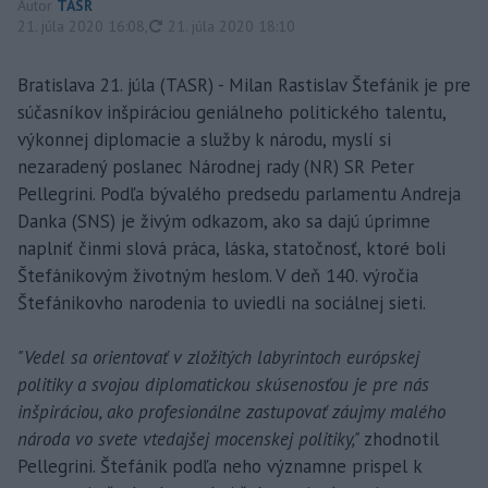
Autor
TASR
aktualizované
21. júla 2020 16:08
,
21. júla 2020 18:10
Bratislava 21. júla (TASR) - Milan Rastislav Štefánik je pre
súčasníkov inšpiráciou geniálneho politického talentu,
výkonnej diplomacie a služby k národu, myslí si
nezaradený poslanec Národnej rady (NR) SR Peter
Pellegrini. Podľa bývalého predsedu parlamentu Andreja
Danka (SNS) je živým odkazom, ako sa dajú úprimne
naplniť činmi slová práca, láska, statočnosť, ktoré boli
Štefánikovým životným heslom. V deň 140. výročia
Štefánikovho narodenia to uviedli na sociálnej sieti.
"Vedel sa orientovať v zložitých labyrintoch európskej
politiky a svojou diplomatickou skúsenosťou je pre nás
inšpiráciou, ako profesionálne zastupovať záujmy malého
národa vo svete vtedajšej mocenskej politiky,"
zhodnotil
Pellegrini. Štefánik podľa neho významne prispel k