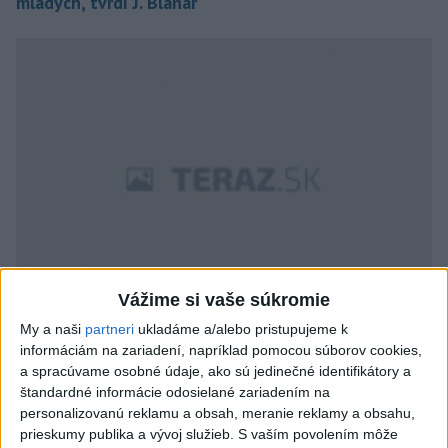
mladých, tvrdí J. Blanár
Vážime si vaše súkromie
My a naši
partneri
ukladáme a/alebo pristupujeme k
Štefánikov odkaz by sme si mali pripomínať
informáciám na zariadení, napríklad pomocou súborov cookies,
neustále, tvrdí Milanová
a spracúvame osobné údaje, ako sú jedinečné identifikátory a
štandardné informácie odosielané zariadením na
personalizovanú reklamu a obsah, meranie reklamy a obsahu,
prieskumy publika a vývoj služieb.
S vaším povolením môže