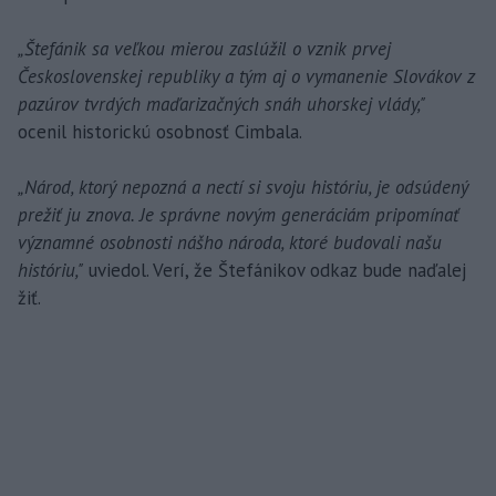
„Štefánik sa veľkou mierou zaslúžil o vznik prvej
Československej republiky a tým aj o vymanenie Slovákov z
pazúrov tvrdých maďarizačných snáh uhorskej vlády,"
ocenil historickú osobnosť Cimbala.
„Národ, ktorý nepozná a nectí si svoju históriu, je odsúdený
prežiť ju znova. Je správne novým generáciám pripomínať
významné osobnosti nášho národa, ktoré budovali našu
históriu,"
uviedol. Verí, že Štefánikov odkaz bude naďalej
žiť.