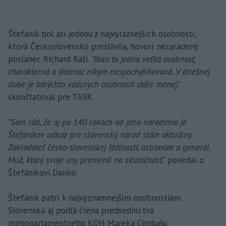
Štefánik bol asi jednou z najvýraznejších osobností,
ktorá Československo preslávila, hovorí nezaradený
poslanec Richard Raši.
"Bola to jedna veľká osobnosť,
charakterná a doteraz nikým nespochybňovaná. V dnešnej
dobe je takýchto vzácnych osobností stále menej,"
skonštatoval pre TASR.
"Som rád, že aj po 140 rokoch od jeho narodenia je
Štefánikov odkaz pre slovenský národ stále aktuálny.
Zakladateľ česko-slovenskej štátnosti, astronóm a generál.
Muž, ktorý svoje sny premenil na skutočnosť,"
povedal o
Štefánikovi Danko.
Štefánik patrí k najvýznamnejším osobnostiam
Slovenska aj podľa člena predsedníctva
mimoparlamentného KDH Mareka Cimbalu.