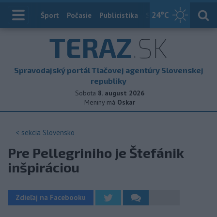
24
°C
Index
Šport
Počasie
Publicistika
Slovensko
Zahranič
TERAZ
.SK
Spravodajský portál Tlačovej agentúry Slovenskej
republiky
Sobota
8. august 2026
Meniny má
Oskar
< sekcia
Slovensko
Pre Pellegriniho je Štefánik
inšpiráciou
Zdieľaj na Facebooku