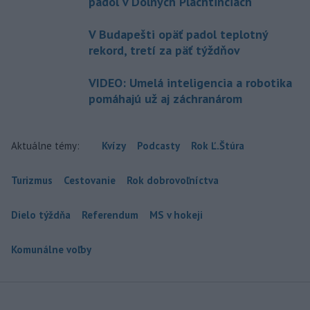
padol v Dolných Plachtinciach
V Budapešti opäť padol teplotný
rekord, tretí za päť týždňov
VIDEO: Umelá inteligencia a robotika
pomáhajú už aj záchranárom
Aktuálne témy:
Kvízy
Podcasty
Rok Ľ.Štúra
Turizmus
Cestovanie
Rok dobrovoľníctva
Dielo týždňa
Referendum
MS v hokeji
Komunálne voľby