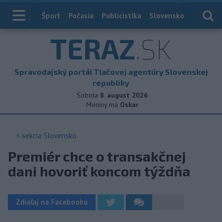
Index
Šport
Počasie
Publicistika
Slovensko
Zahranič
TERAZ
.SK
Spravodajský portál Tlačovej agentúry Slovenskej
republiky
Sobota
8. august 2026
Meniny má
Oskar
< sekcia
Slovensko
Premiér chce o transakčnej
dani hovoriť koncom týždňa
Zdieľaj na Facebooku