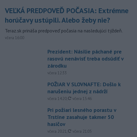
VEĽKÁ PREDPOVEĎ POČASIA: Extrémne
horúčavy ustúpili. Alebo žeby nie?
Teraz.sk prináša predpoveď počasia na nasledujúci týždeň.
včera 16:00
Prezident: Násilie páchané pre
rasovú nenávisť treba odsúdiť v
zárodku
včera 12:33
POŽIAR V SLOVNAFTE: Došlo k
narušeniu jednej z nádrží
aktualizované
včera 14:20
,
včera 15:46
Pri požiari lesného porastu v
Trstíne zasahuje takmer 50
hasičov
aktualizované
včera 20:21
,
včera 21:05