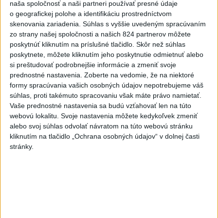
Lacko: Rastú talentovaní hráči
naša spoločnosť a naši partneri používať presné údaje
o geografickej polohe a identifikáciu prostredníctvom
včera 15:51
skenovania zariadenia. Súhlas s vyššie uvedeným spracúvaním
zo strany našej spoločnosti a našich 824 partnerov môžete
Slovenky remizovali v druhom
poskytnúť kliknutím na príslušné tlačidlo. Skôr než súhlas
prípravnom dueli so Slovinkami
poskytnete, môžete kliknutím jeho poskytnutie odmietnuť alebo
2:2
si preštudovať podrobnejšie informácie a zmeniť svoje
aktualizované
včera 17:13
,
včera 19:45
prednostné nastavenia.
Zoberte na vedomie, že na niektoré
formy spracúvania vašich osobných údajov nepotrebujeme váš
Práve teraz
súhlas, proti takémuto spracovaniu však máte právo namietať.
Vaše prednostné nastavenia sa budú vzťahovať len na túto
-
Taliansky tenista Matteo Arnaldi vypadol na turnaji ATP
21:30
webovú lokalitu. Svoje nastavenia môžete kedykoľvek zmeniť
Masters 1000
v Montreale už v 3. kole dvojhry.
alebo svoj súhlas odvolať návratom na túto webovú stránku
kliknutím na tlačidlo „Ochrana osobných údajov“ v dolnej časti
Viac
stránky.
Videá a prenosy TASR TV
Deväť Slovákov zabojuje na ME v Paríži
o čo najlepšie výsledky
Viac