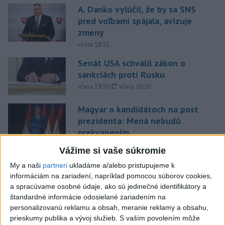
A. Danko vylúčil, že by sa SNS
pred voľbami spájala, avizuje
zmeny
včera 18:51
Senát USA schválil zákon o
sankciách proti Rusku
aktualizované
včera 19:50
,
včera 20:20
Magyar o kandidátoch na post
prezidenta: Mená nebudú
prekvapením
včera 17:31
Vážime si vaše súkromie
Románsky palác na Spišskom
My a naši
partneri
ukladáme a/alebo pristupujeme k
hrade sa podarilo staticky
informáciám na zariadení, napríklad pomocou súborov cookies,
zabezpečiť
a spracúvame osobné údaje, ako sú jedinečné identifikátory a
štandardné informácie odosielané zariadením na
včera 18:00
personalizovanú reklamu a obsah, meranie reklamy a obsahu,
Slováci získali vo Vichy bronz,
prieskumy publika a vývoj služieb.
S vaším povolením môže