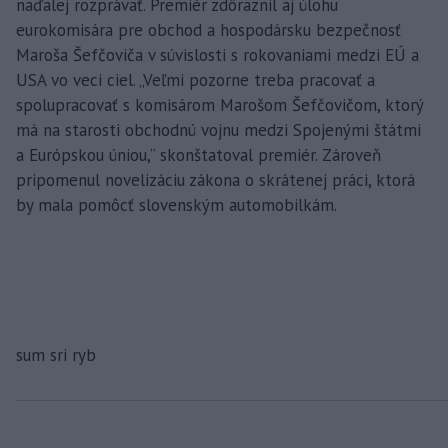
naďalej rozprávať. Premiér zdôraznil aj úlohu
eurokomisára pre obchod a hospodársku bezpečnosť
Maroša Šefčoviča v súvislosti s rokovaniami medzi EÚ a
USA vo veci ciel. „Veľmi pozorne treba pracovať a
spolupracovať s komisárom Marošom Šefčovičom, ktorý
má na starosti obchodnú vojnu medzi Spojenými štátmi
a Európskou úniou,“ skonštatoval premiér. Zároveň
pripomenul novelizáciu zákona o skrátenej práci, ktorá
by mala pomôcť slovenským automobilkám.
sum sri ryb