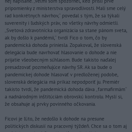
nej napísané. „Veľmi som spozornel, keď prišli prvé
pripomienky z ministerstva spravodlivosti. Mali sme celý
rad konkrétnych návrhov,“ povedal s tým, že sa týkali
suverenity i ľudských práv, no všetky návrhy odmietli.
„Svetová zdravotnícka organizácia sa stane pánom sveta,
ak by došlo k pandémii,“ tvrdí Fico o tom, čo by
pandemická dohoda priniesla. Zopakoval, že slovenská
delegácia bude navrhovať hlasovanie o dohode a nie
prijatie všeobecným súhlasom. Bude takisto naďalej
presadzovať pozmeňujúce návrhy SR. Ak sa bude o
pandemickej dohode hlasovať v predloženej podobe,
slovenská delegácia má príkaz nepodporiť ju. Premiér
takisto tvrdí, že pandemická dohoda dáva „farmafirmám“
a nadnárodným inštitúciám obrovskú kontrolu. Myslí si,
že obsahuje aj prvky povinného očkovania.
Ficovi je ľúto, že nedošlo k dohode na presune
politických diskusií na pracovný týždeň. Chce sa o tom aj