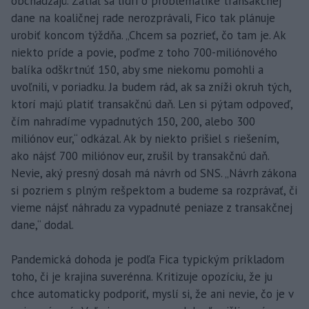
obchádzajú. Zatiaľ sa lídri o problematike transakčnej
dane na koaličnej rade nerozprávali, Fico tak plánuje
urobiť koncom týždňa. „Chcem sa pozrieť, čo tam je. Ak
niekto príde a povie, poďme z toho 700-miliónového
balíka odškrtnúť 150, aby sme niekomu pomohli a
uvoľnili, v poriadku. Ja budem rád, ak sa zníži okruh tých,
ktorí majú platiť transakčnú daň. Len si pýtam odpoveď,
čím nahradíme vypadnutých 150, 200, alebo 300
miliónov eur,“ odkázal. Ak by niekto prišiel s riešením,
ako nájsť 700 miliónov eur, zrušil by transakčnú daň.
Nevie, aký presný dosah má návrh od SNS. „Návrh zákona
si pozriem s plným rešpektom a budeme sa rozprávať, či
vieme nájsť náhradu za vypadnuté peniaze z transakčnej
dane,“ dodal.
Pandemická dohoda je podľa Fica typickým príkladom
toho, či je krajina suverénna. Kritizuje opozíciu, že ju
chce automaticky podporiť, myslí si, že ani nevie, čo je v