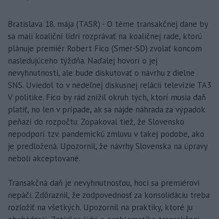
Bratislava 18. mája (TASR) - O téme transakčnej dane by
sa mali koaliční lídri rozprávať na koaličnej rade, ktorú
plánuje premiér Robert Fico (Smer-SD) zvolať koncom
nasledujúceho týždňa. Naďalej hovorí o jej
nevyhnutnosti, ale bude diskutovať o návrhu z dielne
SNS. Uviedol to v nedeľnej diskusnej relácii televízie TA3
V politike. Fico by rád znížil okruh tých, ktorí musia daň
platiť, no len v prípade, ak sa nájde náhrada za výpadok
peňazí do rozpočtu. Zopakoval tiež, že Slovensko
nepodporí tzv. pandemickú zmluvu v takej podobe, ako
je predložená. Upozornil, že návrhy Slovenska na úpravy
neboli akceptované.
Transakčná daň je nevyhnutnosťou, hoci sa premiérovi
nepáči. Zdôraznil, že zodpovednosť za konsolidáciu treba
rozložiť na všetkých. Upozornil na praktiky, ktoré ju