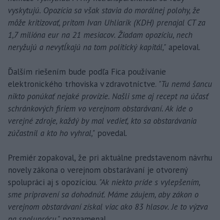
vyskytujú. Opozícia sa však stavia do morálnej polohy, že
môže kritizovať, pritom Ivan Uhliarik (KDH) prenajal CT za
1,7 milióna eur na 21 mesiacov. Žiadam opozíciu, nech
neryžujú a nevytĺkajú na tom politický kapitál,"
apeloval.
Ďalším riešením bude podľa Fica používanie
elektronického trhoviska v zdravotníctve.
"Tu nemá šancu
nikto ponúkať nejaké provízie. Našli sme aj recept na účasť
schránkových firiem vo verejnom obstarávaní. Ak ide o
verejné zdroje, každý by mal vedieť, kto sa obstarávania
zúčastnil a kto ho vyhral,"
povedal.
Premiér zopakoval, že pri aktuálne predstavenom návrhu
novely zákona o verejnom obstarávaní je otvorený
spolupráci aj s opozíciou.
"Ak niekto príde s vylepšením,
sme pripravení sa dohodnúť. Máme záujem, aby zákon o
verejnom obstarávaní získal viac ako 83 hlasov. Je to výzva
na spoluprácu,"
poznamenal.