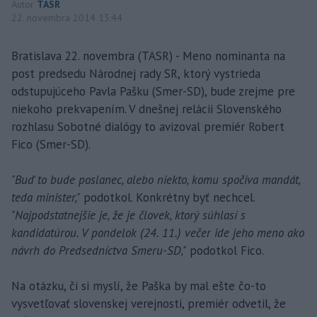
Autor
TASR
22. novembra 2014 13:44
Bratislava 22. novembra (TASR) - Meno nominanta na
post predsedu Národnej rady SR, ktorý vystrieda
odstupujúceho Pavla Pašku (Smer-SD), bude zrejme pre
niekoho prekvapením. V dnešnej relácii Slovenského
rozhlasu Sobotné dialógy to avizoval premiér Robert
Fico (Smer-SD).
"Buď to bude poslanec, alebo niekto, komu spočíva mandát,
teda minister,"
podotkol. Konkrétny byť nechcel.
"Najpodstatnejšie je, že je človek, ktorý súhlasí s
kandidatúrou. V pondelok (24. 11.) večer ide jeho meno ako
návrh do Predsedníctva Smeru-SD,"
podotkol Fico.
Na otázku, či si myslí, že Paška by mal ešte čo-to
vysvetľovať slovenskej verejnosti, premiér odvetil, že