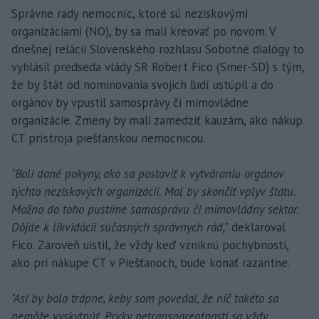
Správne rady nemocníc, ktoré sú neziskovými
organizáciami (NO), by sa mali kreovať po novom. V
dnešnej relácii Slovenského rozhlasu Sobotné dialógy to
vyhlásil predseda vlády SR Robert Fico (Smer-SD) s tým,
že by štát od nominovania svojich ľudí ustúpil a do
orgánov by vpustil samosprávy či mimovládne
organizácie. Zmeny by mali zamedziť kauzám, ako nákup
CT prístroja piešťanskou nemocnicou.
"Boli dané pokyny, ako sa postaviť k vytváraniu orgánov
týchto neziskových organizácií. Mal by skončiť vplyv štátu.
Možno do toho pustíme samosprávu či mimovládny sektor.
Dôjde k likvidácii súčasných správnych rád,"
deklaroval
Fico. Zároveň uistil, že vždy keď vzniknú pochybnosti,
ako pri nákupe CT v Piešťanoch, bude konať razantne.
"Asi by bolo trápne, keby som povedal, že nič takéto sa
nemôže vyskytnúť. Prvky netransparentnosti sa vždy