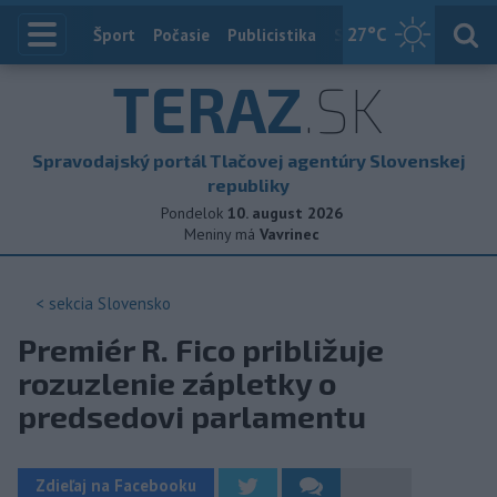
27
°C
Index
Šport
Počasie
Publicistika
Slovensko
Zahranič
TERAZ
.SK
Spravodajský portál Tlačovej agentúry Slovenskej
republiky
Pondelok
10. august 2026
Meniny má
Vavrinec
< sekcia
Slovensko
Premiér R. Fico približuje
rozuzlenie zápletky o
predsedovi parlamentu
Zdieľaj na Facebooku