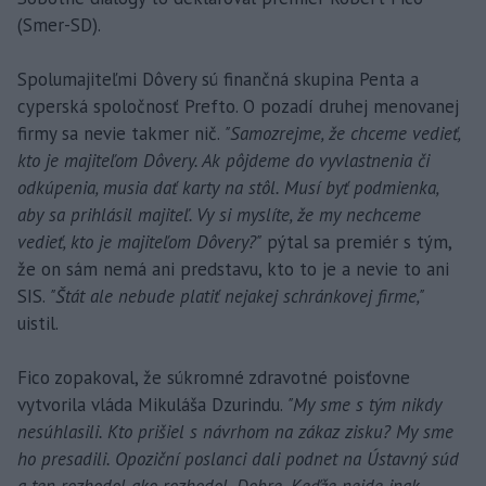
(Smer-SD).
Spolumajiteľmi Dôvery sú finančná skupina Penta a
cyperská spoločnosť Prefto. O pozadí druhej menovanej
firmy sa nevie takmer nič.
"Samozrejme, že chceme vedieť,
kto je majiteľom Dôvery. Ak pôjdeme do vyvlastnenia či
odkúpenia, musia dať karty na stôl. Musí byť podmienka,
aby sa prihlásil majiteľ. Vy si myslíte, že my nechceme
vedieť, kto je majiteľom Dôvery?"
pýtal sa premiér s tým,
že on sám nemá ani predstavu, kto to je a nevie to ani
SIS.
"Štát ale nebude platiť nejakej schránkovej firme,"
uistil.
Fico zopakoval, že súkromné zdravotné poisťovne
vytvorila vláda Mikuláša Dzurindu.
"My sme s tým nikdy
nesúhlasili. Kto prišiel s návrhom na zákaz zisku? My sme
ho presadili. Opoziční poslanci dali podnet na Ústavný súd
a ten rozhodol ako rozhodol. Dobre. Keďže nejde inak