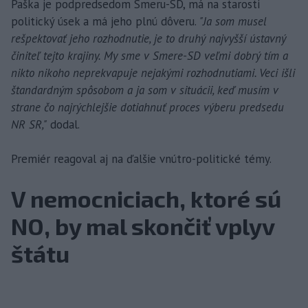
Paška je podpredsedom Smeru-SD, má na starosti
politický úsek a má jeho plnú dôveru.
"Ja som musel
rešpektovať jeho rozhodnutie, je to druhý najvyšší ústavný
činiteľ tejto krajiny. My sme v Smere-SD veľmi dobrý tím a
nikto nikoho neprekvapuje nejakými rozhodnutiami. Veci išli
štandardným spôsobom a ja som v situácii, keď musím v
strane čo najrýchlejšie dotiahnuť proces výberu predsedu
NR SR,"
dodal.
Premiér reagoval aj na ďalšie vnútro-politické témy.
V nemocniciach, ktoré sú
NO, by mal skončiť vplyv
štátu