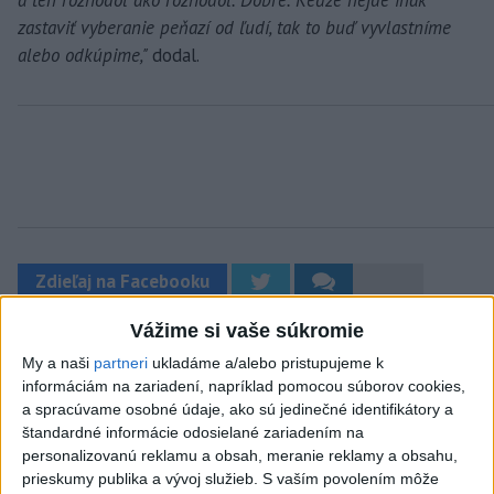
zastaviť vyberanie peňazí od ľudí, tak to buď vyvlastníme
alebo odkúpime,"
dodal.
Zdieľaj na Facebooku
Vážime si vaše súkromie
My a naši
partneri
ukladáme a/alebo pristupujeme k
informáciám na zariadení, napríklad pomocou súborov cookies,
a spracúvame osobné údaje, ako sú jedinečné identifikátory a
štandardné informácie odosielané zariadením na
personalizovanú reklamu a obsah, meranie reklamy a obsahu,
Neprehliadnite
prieskumy publika a vývoj služieb.
S vaším povolením môže