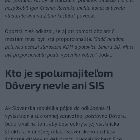
nespôsobil Igor Choma. Rovnako mohla konať aj bývalá
vláda, ale ona na Žilinu kašľala,"
povedal.
Opozícii tiež odkázal, že aj pri pomoci obciam či
mestám musí byť istá proporcionalita.
"Snáď nedáme
polovicu peňazí starostom KDH a polovicu Smeru-SD. Musí
byť proporcionalita podľa výsledku volieb,"
dodal.
Kto je spolumajiteľom
Dôvery nevie ani SIS
Ak Slovenská republika pôjde do odkúpenia či
vyvlastnenia súkromnej zdravotnej poisťovne Dôvera,
bude trvať na tom, aby bola odkrytá jej vlastnícka
štruktúra. V dnešnej relácii Slovenského rozhlasu
Sobotné dialógy to deklaroval premiér Robert Fico