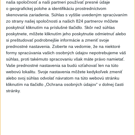
naša spoločnosť a naši partneri používať presné údaje
o geografickej polohe a identifikáciu prostredníctvom
PREDSTAVUJEME Šport Tu a Teraz: A.
skenovania zariadenia. Súhlas s vyššie uvedeným spracúvaním
ČMELOVÁ: Rada sledujem šach a šípky
zo strany našej spoločnosti a našich 824 partnerov môžete
poskytnúť kliknutím na príslušné tlačidlo. Skôr než súhlas
ŠUTTOVÁ:Pacient na umelej pľúcnej
poskytnete, môžete kliknutím jeho poskytnutie odmietnuť alebo
ventilácii môže počuť, čo mu hovoria
si preštudovať podrobnejšie informácie a zmeniť svoje
prednostné nastavenia.
Zoberte na vedomie, že na niektoré
formy spracúvania vašich osobných údajov nepotrebujeme váš
Horúčavy sú nebezpečné, na tieto
súhlas, proti takémuto spracovaniu však máte právo namietať.
veci nezabúdajte
Vaše prednostné nastavenia sa budú vzťahovať len na túto
webovú lokalitu. Svoje nastavenia môžete kedykoľvek zmeniť
J. Božik: Financovanie samospráv nie
alebo svoj súhlas odvolať návratom na túto webovú stránku
je ich jediný problém
kliknutím na tlačidlo „Ochrana osobných údajov“ v dolnej časti
stránky.
Aktuálne témy:
Kvízy
Podcasty
Rok Ľ.Štúra
Turizmus
Cestovanie
Rok dobrovoľníctva
Dielo týždňa
Referendum
MS v hokeji