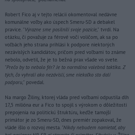
Robert Fico aj v tejto relácii okomentoval nedávne
komunálne voľby ako úspech Smeru-SD a debakel
pravice.
"Výrazne sme posilnili svoje pozície,"
tvrdí. Na
otázku, či považuje za férové voči voličom, ak sa po
voľbách jeho strana prihlási k podpore niektorých
nezávislých kandidátov, pričom pred voľbami to známe
nebolo, odvetil, že je to bežná prax všade vo svete.
"Prečo by to nebolo fér? Je to normálna volebná taktika. Z
tých, čo vyhrali ako nezávislí, sme niekoľko sto dali
podporu,"
povedal.
Na margo Žiliny, ktorej vláda pred voľbami odpustila dlh
17,5 milióna eur a Fico to spojil s výrokom o dôležitosti
prepojenia na politickú štruktúru, keďže tamojší
primátor je zo Smeru-SD, dnes premiér zopakoval, že
vláde išlo o rozvoj mesta.
"Nikdy nebudem namietať, aby
bol poslanec NR SR aj starosta či primátor. Situáciu v Žiline