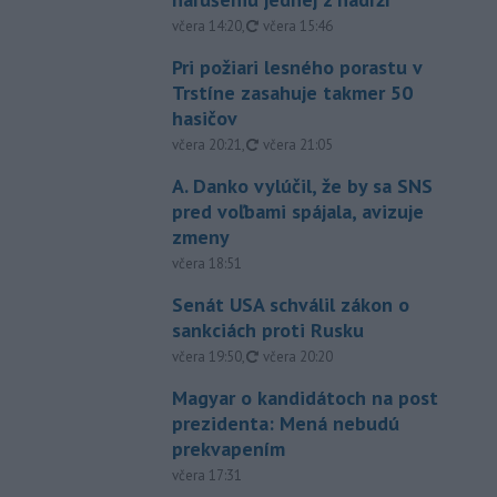
aktualizované
včera 14:20
,
včera 15:46
Pri požiari lesného porastu v
Trstíne zasahuje takmer 50
hasičov
aktualizované
včera 20:21
,
včera 21:05
A. Danko vylúčil, že by sa SNS
pred voľbami spájala, avizuje
zmeny
včera 18:51
Senát USA schválil zákon o
sankciách proti Rusku
aktualizované
včera 19:50
,
včera 20:20
Magyar o kandidátoch na post
prezidenta: Mená nebudú
prekvapením
včera 17:31