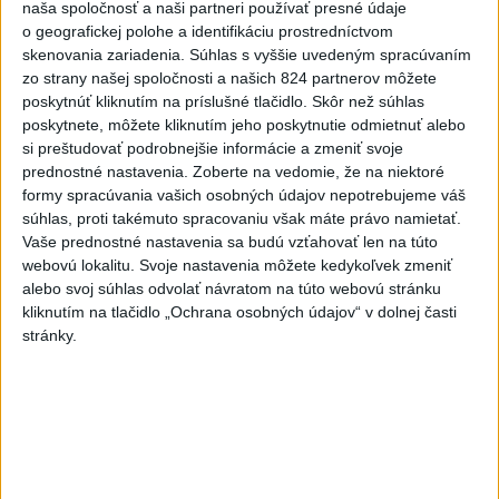
naša spoločnosť a naši partneri používať presné údaje
o geografickej polohe a identifikáciu prostredníctvom
Deväť Slovákov zabojuje na ME v Paríži
skenovania zariadenia. Súhlas s vyššie uvedeným spracúvaním
o čo najlepšie výsledky
zo strany našej spoločnosti a našich 824 partnerov môžete
poskytnúť kliknutím na príslušné tlačidlo. Skôr než súhlas
poskytnete, môžete kliknutím jeho poskytnutie odmietnuť alebo
Viac
si preštudovať podrobnejšie informácie a zmeniť svoje
Najčítanejšie
prednostné nastavenia.
Zoberte na vedomie, že na niektoré
formy spracúvania vašich osobných údajov nepotrebujeme váš
6h
24h
7d
súhlas, proti takémuto spracovaniu však máte právo namietať.
Vaše prednostné nastavenia sa budú vzťahovať len na túto
V časti Košice-Krásna otvorili park
1
webovú lokalitu. Svoje nastavenia môžete kedykoľvek zmeniť
pomenovaný po kňazovi Semivanovi
alebo svoj súhlas odvolať návratom na túto webovú stránku
kliknutím na tlačidlo „Ochrana osobných údajov“ v dolnej časti
2
stránky.
ÚPLNÉ ZATMENIE SLNKA: Časť Európy zahalí tma,
hrozia dôsledky
3
ČIASTOČNÉ ZATMENIE SLNKA: Pozorovať sa bude dať v
stredu
4
Obranca Kaša dostal od Žiliny povolenie hľadať si nový