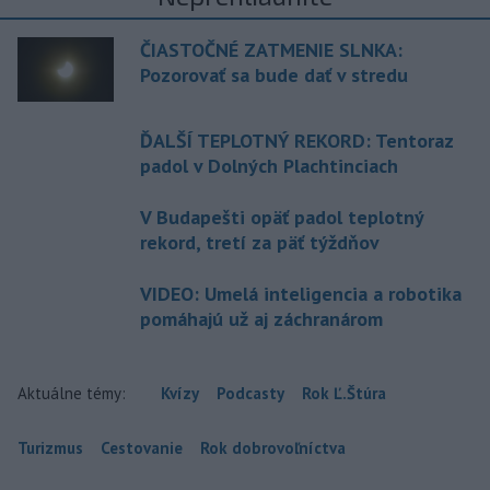
ČIASTOČNÉ ZATMENIE SLNKA:
Pozorovať sa bude dať v stredu
ĎALŠÍ TEPLOTNÝ REKORD: Tentoraz
padol v Dolných Plachtinciach
V Budapešti opäť padol teplotný
rekord, tretí za päť týždňov
VIDEO: Umelá inteligencia a robotika
pomáhajú už aj záchranárom
Aktuálne témy:
Kvízy
Podcasty
Rok Ľ.Štúra
Turizmus
Cestovanie
Rok dobrovoľníctva