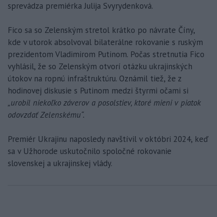
sprevádza premiérka Julija Svyrydenková.
Fico sa so Zelenským stretol krátko po návrate Číny,
kde v utorok absolvoval bilaterálne rokovanie s ruským
prezidentom Vladimirom Putinom. Počas stretnutia Fico
vyhlásil, že so Zelenským otvorí otázku ukrajinských
útokov na ropnú infraštruktúru. Oznámil tiež, že z
hodinovej diskusie s Putinom medzi štyrmi očami si
„urobil niekoľko záverov a posolstiev, ktoré mieni v piatok
odovzdať Zelenskému“.
Premiér Ukrajinu naposledy navštívil v októbri 2024, keď
sa v Užhorode uskutočnilo spoločné rokovanie
slovenskej a ukrajinskej vlády.