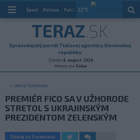
22
°C
Index
Šport
Počasie
Publicistika
Slovensko
Zahranič
TERAZ
.SK
Spravodajský portál Tlačovej agentúry Slovenskej
republiky
Sobota
8. august 2026
Meniny má
Oskar
< sekcia
Slovensko
PREMIÉR FICO SA V UŽHORODE
STRETOL S UKRAJINSKÝM
PREZIDENTOM ZELENSKÝM
Zdieľaj na Facebooku