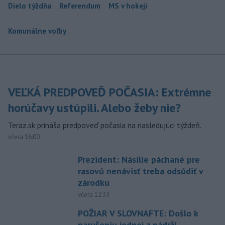
Dielo týždňa
Referendum
MS v hokeji
Komunálne voľby
VEĽKÁ PREDPOVEĎ POČASIA: Extrémne
horúčavy ustúpili. Alebo žeby nie?
Teraz.sk prináša predpoveď počasia na nasledujúci týždeň.
včera 16:00
Prezident: Násilie páchané pre
rasovú nenávisť treba odsúdiť v
zárodku
včera 12:33
POŽIAR V SLOVNAFTE: Došlo k
narušeniu jednej z nádrží