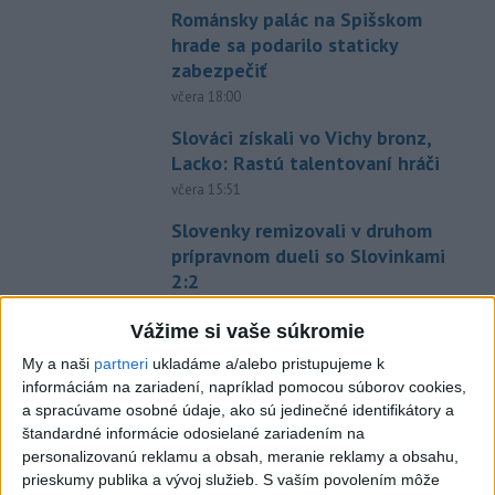
Románsky palác na Spišskom
hrade sa podarilo staticky
zabezpečiť
včera 18:00
Slováci získali vo Vichy bronz,
Lacko: Rastú talentovaní hráči
včera 15:51
Slovenky remizovali v druhom
prípravnom dueli so Slovinkami
2:2
aktualizované
včera 17:13
,
včera 19:45
Vážime si vaše súkromie
Práve teraz
My a naši
partneri
ukladáme a/alebo pristupujeme k
informáciám na zariadení, napríklad pomocou súborov cookies,
-
Taliansky tenista Matteo Arnaldi vypadol na turnaji ATP
21:30
a spracúvame osobné údaje, ako sú jedinečné identifikátory a
Masters 1000
v Montreale už v 3. kole dvojhry.
štandardné informácie odosielané zariadením na
personalizovanú reklamu a obsah, meranie reklamy a obsahu,
Viac
prieskumy publika a vývoj služieb.
S vaším povolením môže
Videá a prenosy TASR TV