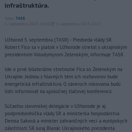
infraštruktúra.
Autor
TASR
aktualizované
5. septembra 2025 14:16
,
5. septembra 2025 14:22
Užhorod 5. septembra (TASR) - Predseda vlády SR
Robert Fico sa v piatok v Užhorode stretol s ukrajinským
prezidentom Volodymyrom Zelenským, informuje TASR.
Ide o prvé bilaterálne stretnutie Fica so Zelenským na
Ukrajine. Jednou z hlavných tém ich rozhovorov bude
energetická infraštruktúra. O záveroch rokovania budú
lídri informovať na spoločnej tlačovej konferencii.
Súčasťou slovenskej delegácie v Užhorode je aj
podpredsedníčka vlády SR a ministerka hospodárstva
Denisa Saková a minister zahraničných vecí a európskych
záležitostí SR Juraj Blanár. Ukrajinského prezidenta