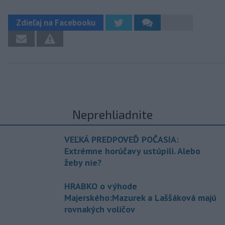
Zdieľaj na Facebooku
Neprehliadnite
VEĽKÁ PREDPOVEĎ POČASIA:
Extrémne horúčavy ustúpili. Alebo
žeby nie?
HRABKO o výhode
Majerského:Mazurek a Laššáková majú
rovnakých voličov