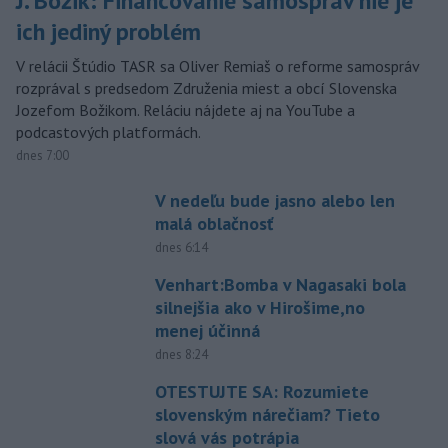
J. Božik: Financovanie samospráv nie je
ich jediný problém
V relácii Štúdio TASR sa Oliver Remiaš o reforme samospráv
rozprával s predsedom Združenia miest a obcí Slovenska
Jozefom Božikom. Reláciu nájdete aj na YouTube a
podcastových platformách.
dnes 7:00
V nedeľu bude jasno alebo len
malá oblačnosť
dnes 6:14
Venhart:Bomba v Nagasaki bola
silnejšia ako v Hirošime,no
menej účinná
dnes 8:24
OTESTUJTE SA: Rozumiete
slovenským nárečiam? Tieto
slová vás potrápia