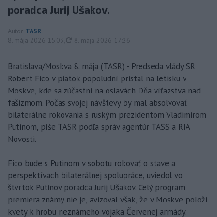
poradca Jurij Ušakov.
Autor
TASR
aktualizované
8. mája 2026 15:03
,
8. mája 2026 17:26
Bratislava/Moskva 8. mája (TASR) - Predseda vlády SR
Robert Fico v piatok popoludní pristál na letisku v
Moskve, kde sa zúčastní na oslavách Dňa víťazstva nad
fašizmom. Počas svojej návštevy by mal absolvovať
bilaterálne rokovania s ruským prezidentom Vladimirom
Putinom, píše TASR podľa správ agentúr TASS a RIA
Novosti.
Fico bude s Putinom v sobotu rokovať o stave a
perspektívach bilaterálnej spolupráce, uviedol vo
štvrtok Putinov poradca Jurij Ušakov. Celý program
premiéra známy nie je, avizoval však, že v Moskve položí
kvety k hrobu neznámeho vojaka Červenej armády.