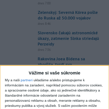
dnes 7:00
Zelenskyj: Severná Kórea pošle
do Ruska až 50.000 vojakov
dnes 8:46
Slovensko čakajú astronomické
úkazy, zatmenie Slnka striedajú
Perzeidy
dnes 7:36
Rakovina Joea Bidena sa
zhoršila, tvrdí syn
dnes 7:19
Vážime si vaše súkromie
Irán stanovil nové podmienky
My a naši
partneri
ukladáme a/alebo pristupujeme k
na obnovenie plavby cez
informáciám na zariadení, napríklad pomocou súborov cookies,
Hormuzský prieliv
a spracúvame osobné údaje, ako sú jedinečné identifikátory a
štandardné informácie odosielané zariadením na
dnes 7:15
personalizovanú reklamu a obsah, meranie reklamy a obsahu,
Potocká najväčším slovenským
prieskumy publika a vývoj služieb.
S vaším povolením môže