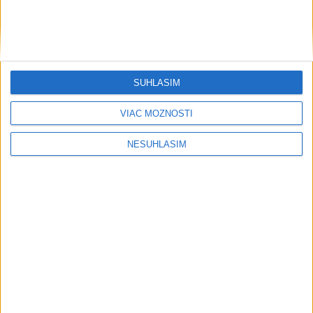
Šport
SÚHLASÍM
VIAC MOŽNOSTÍ
....
NESÚHLASÍM
....