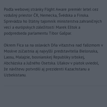
Podľa webovej stránky Flight Aware premiér letel cez
vzdušný priestor ČR, Nemecka, Švédska a Fínska.
Sprevádza ho štátny tajomník ministerstva zahraničných
vecí a európskych záležitostí Marek Eštok a
podpredseda parlamentu Tibor Gašpar.
Okrem Fica sa na oslavách Dňa víťazstva nad fašizmom v
Moskve zúčastnia aj najvyšší predstavitelia Bieloruska,
Laosu, Malajzie, bosnianskej Republiky srbskej,
Abcházska a Južného Osetska. Ušakov v piatok uviedol,
že návštevu potvrdili aj prezidenti Kazachstanu a
Uzbekistanu.