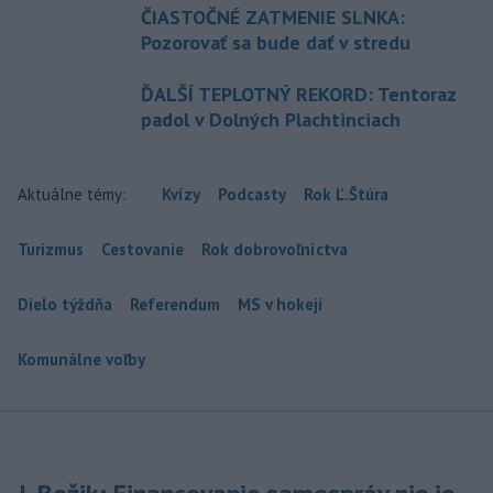
ČIASTOČNÉ ZATMENIE SLNKA:
Pozorovať sa bude dať v stredu
ĎALŠÍ TEPLOTNÝ REKORD: Tentoraz
padol v Dolných Plachtinciach
Aktuálne témy:
Kvízy
Podcasty
Rok Ľ.Štúra
Turizmus
Cestovanie
Rok dobrovoľníctva
Dielo týždňa
Referendum
MS v hokeji
Komunálne voľby