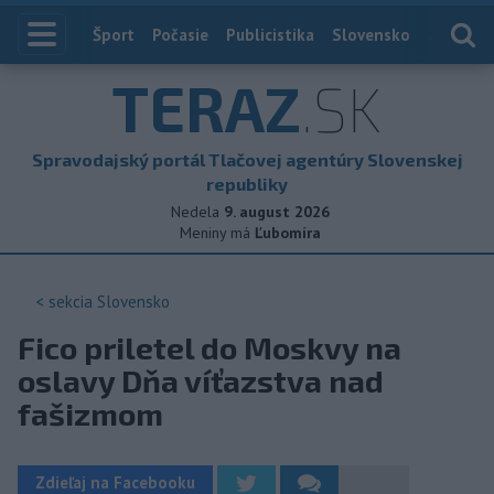
Index
Šport
Počasie
Publicistika
Slovensko
Zahranič
TERAZ
.SK
Spravodajský portál Tlačovej agentúry Slovenskej
republiky
Nedela
9. august 2026
Meniny má
Ľubomíra
< sekcia
Slovensko
Fico priletel do Moskvy na
oslavy Dňa víťazstva nad
fašizmom
Zdieľaj na Facebooku