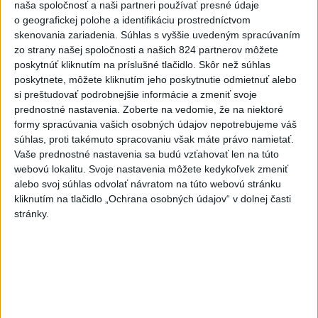
želiezkom, Trníková sníva o
naša spoločnosť a naši partneri používať presné údaje
finále
o geografickej polohe a identifikáciu prostredníctvom
skenovania zariadenia. Súhlas s vyššie uvedeným spracúvaním
dnes 9:11
zo strany našej spoločnosti a našich 824 partnerov môžete
FIFA odsúdila kontroverzné
poskytnúť kliknutím na príslušné tlačidlo. Skôr než súhlas
informácie ohľadom prezidenta
poskytnete, môžete kliknutím jeho poskytnutie odmietnuť alebo
si preštudovať podrobnejšie informácie a zmeniť svoje
Infantina
prednostné nastavenia.
Zoberte na vedomie, že na niektoré
dnes 7:10
formy spracúvania vašich osobných údajov nepotrebujeme váš
Práve teraz
súhlas, proti takémuto spracovaniu však máte právo namietať.
Vaše prednostné nastavenia sa budú vzťahovať len na túto
-
Ukrajinský prezident Volodymyr Zelenskyj v sobotu
08:43
webovú lokalitu. Svoje nastavenia môžete kedykoľvek zmeniť
uviedol, že do Ruska
bude nasadených 30.000 - 50.000 vojakov zo
alebo svoj súhlas odvolať návratom na túto webovú stránku
Severnej Kórey. Pchjongjang podľa jeho slov „študuje túto vojnu“
kliknutím na tlačidlo „Ochrana osobných údajov“ v dolnej časti
medzi Ruskom a Ukrajinou a mohol by predstavovať hrozbu pre
stránky.
ázijské krajiny.
Viac
Videá a prenosy TASR TV
Deväť Slovákov zabojuje na ME v Paríži