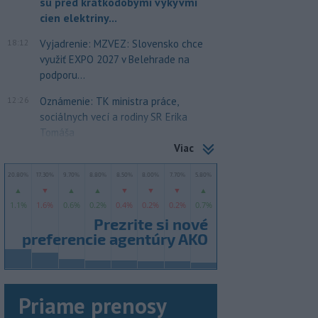
sú pred krátkodobými výkyvmi
cien elektriny...
18:12
Vyjadrenie: MZVEZ: Slovensko chce
využiť EXPO 2027 v Belehrade na
podporu...
12:26
Oznámenie: TK ministra práce,
sociálnych vecí a rodiny SR Erika
Tomáša
Viac
Priame prenosy