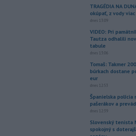
TRAGÉDIA NA DUNAJ
okúpať, z vody viac
dnes 13:09
VIDEO: Pri pamätn
Tautza odhalili no
tabule
dnes 13:06
Tomaš: Takmer 200
búrkach dostane p
eur
dnes 12:53
Španielska polícia 
pašerákov a prevá
dnes 12:39
Slovenský tenista 
spokojný s doteraj