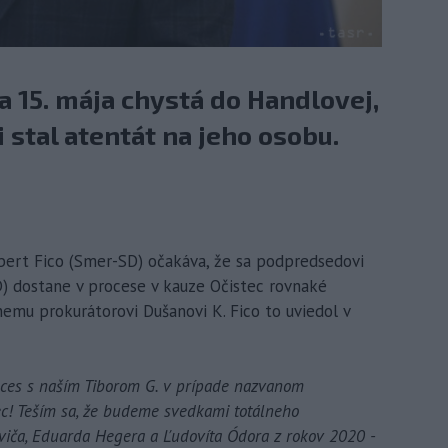
a 15. mája chystá do Handlovej,
stal atentát na jeho osobu.
obert Fico (Smer-SD) očakáva, že sa podpredsedovi
D) dostane v procese v kauze Očistec rovnaké
emu prokurátorovi Dušanovi K. Fico to uviedol v
roces s naším Tiborom G. v prípade nazvanom
tec! Teším sa, že budeme svedkami totálneho
oviča, Eduarda Hegera a Ľudovíta Ódora z rokov 2020 -