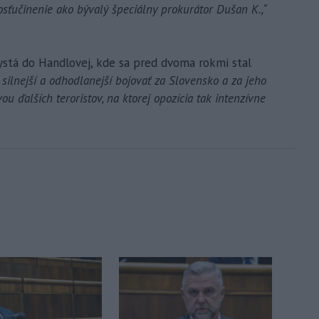
sťučinenie ako bývalý špeciálny prokurátor Dušan K.,“
ystá do Handlovej, kde sa pred dvoma rokmi stal
 silnejší a odhodlanejší bojovať za Slovensko a za jeho
 ďalších teroristov, na ktorej opozícia tak intenzívne