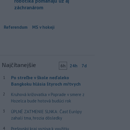
robotika pomáhajú už aj
záchranárom
Referendum
MS v hokeji
Najčítanejšie
6h
24h
7d
Po streľbe v škole neďaleko
1
Bangkoku hlásia štyroch mŕtvych
2
Kruhová križovatka v Poprade v smere z
Hozelca bude hotová budúci rok
3
ÚPLNÉ ZATMENIE SLNKA: Časť Európy
zahalí tma, hrozia dôsledky
4
Prešovský kraj vyzýva k využitiu