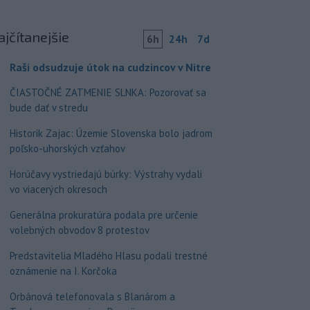
ajčítanejšie
6h
24h
7d
Raši odsudzuje útok na cudzincov v Nitre
ČIASTOČNÉ ZATMENIE SLNKA: Pozorovať sa
bude dať v stredu
Historik Zajac: Územie Slovenska bolo jadrom
poľsko-uhorských vzťahov
Horúčavy vystriedajú búrky: Výstrahy vydali
vo viacerých okresoch
Generálna prokuratúra podala pre určenie
volebných obvodov 8 protestov
Predstavitelia Mladého Hlasu podali trestné
oznámenie na I. Korčoka
Orbánová telefonovala s Blanárom a