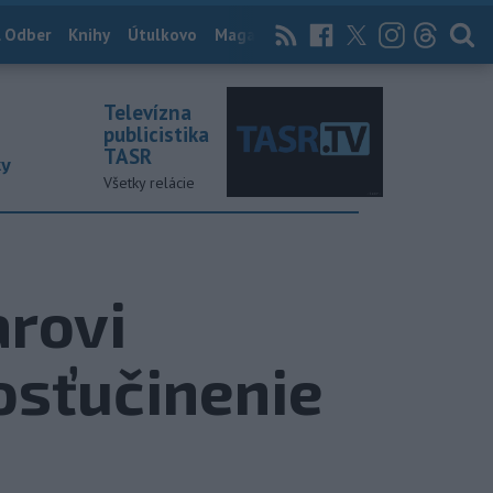
 Odber
Knihy
Útulkovo
Magazín
News Now
Archív
TASR
Televízna
publicistika
TASR
ky
Všetky relácie
arovi
osťučinenie