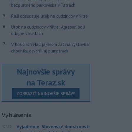
bezplatného parkoviska v Tatrách
5
Raši odsudzuje útok na cudzincov v Nitre
6
Útok na cudzincov v Nitre: Agresori boli
údajne v kuklách
7
V Košiciach Nad jazerom začína výstavba
chodníka,otvorili aj pumptrack
Najnovšie správy
na Teraz.sk
ZOBRAZIŤ NAJNOVŠIE SPRÁVY
Vyhlásenia
Vyjadrenie: Slovenské domácnosti
07:55