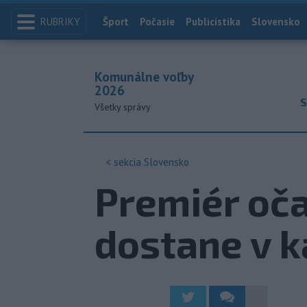
RUBRIKY
Index
Šport
Počasie
Publicistika
Slovensko
Komunálne voľby
2026
S
Všetky správy
< sekcia
Slovensko
Premiér oča
dostane v k