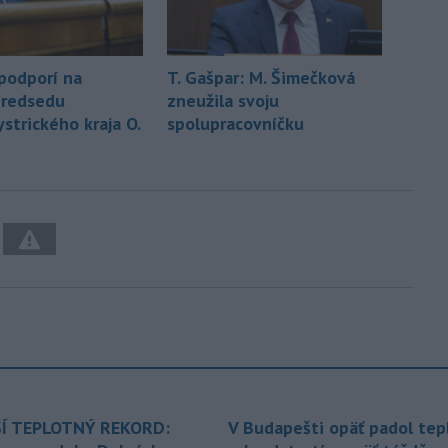
podporí na
T. Gašpar: M. Šimečková
predsedu
zneužila svoju
strického kraja O.
spolupracovníčku
Í TEPLOTNÝ REKORD:
V Budapešti opäť padol tep