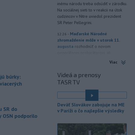
inému národu treba odsúdiť v zárodku.
Na sociálnej sieti to v reakcii na útok
cudzincov v Nitre uviedol prezident
SR Peter Pellegrini.
-
Maďarské Národné
12:26
zhromaždenie môže v utorok 11.
augusta
rozhodnúť o novom
generálnom prokurátorovi, ak
parlament schváli skrátenie jeho
Viac
šesťmesačnej výpovednej lehoty.
Videá a prenosy
jú búrky:
-
Silné búrky vo štvrtok
12:00
TASR TV
vyvolali v hornatých oblastiach
 viacerých
západného
Rakúska povodne a
zosuvy pôdy.
Deväť Slovákov zabojuje na ME
-
Slovenský
11:51
u SR do
v Paríži o čo najlepšie výsledky
hydrometeorologický ústav (SHMÚ)
y OSN podporilo
varuje v piatok
pred búrkami vo
viacerých okresoch stredného a
východného Slovenska. Vydal preto