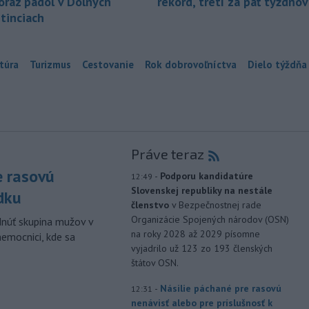
oraz padol v Dolných
rekord, tretí za päť týždňov
tinciach
túra
Turizmus
Cestovanie
Rok dobrovoľníctva
Dielo týždňa
Práve teraz
e rasovú
-
Podporu kandidatúre
12:49
Slovenskej republiky na nestále
dku
členstvo
v Bezpečnostnej rade
Organizácie Spojených národov (OSN)
dnúť skupina mužov v
na roky 2028 až 2029 písomne
nemocnici, kde sa
vyjadrilo už 123 zo 193 členských
štátov OSN.
-
Násilie páchané pre rasovú
12:31
nenávisť alebo pre príslušnosť k