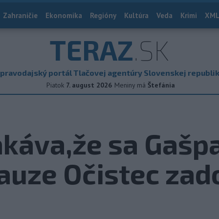
Zahraničie
Ekonomika
Regióny
Kultúra
Veda
Krimi
XML
TERAZ
.SK
pravodajský portál Tlačovej agentúry Slovenskej republi
Piatok
7. august 2026
Meniny má
Štefánia
káva,že sa Gašp
auze Očistec zad