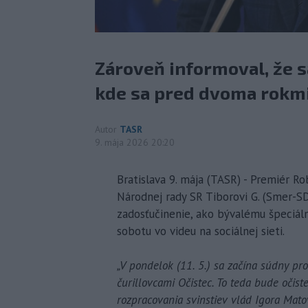
Zároveň informoval, že s
kde sa pred dvoma rokmi 
Autor
TASR
9. mája 2026 20:20
Bratislava 9. mája (TASR) - Premiér R
Národnej rady SR Tiborovi G. (Smer-S
zadosťučinenie, ako bývalému špeciáln
sobotu vo videu na sociálnej sieti.
„V pondelok (11. 5.) sa začína súdny p
čurillovcami Očistec. To teda bude očis
rozpracovania svinstiev vlád Igora Mat