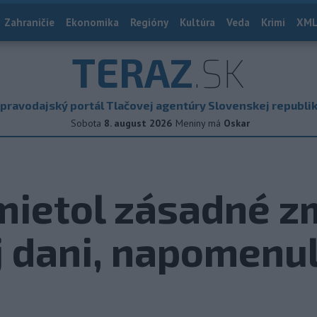
Zahraničie
Ekonomika
Regióny
Kultúra
Veda
Krimi
XML
TERAZ
.SK
pravodajský portál Tlačovej agentúry Slovenskej republi
Sobota
8. august 2026
Meniny má
Oskar
mietol zásadné z
 dani, napomenu