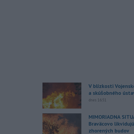
V blízkosti Vojens
a skúšobného ústa
dnes 16:51
MIMORIADNA SITUÁ
Braväcovo likviduj
zhorených budov