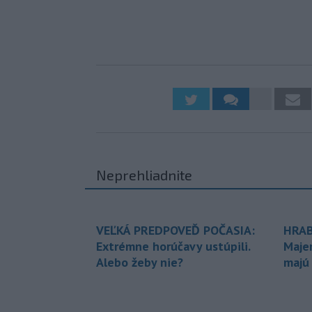
Neprehliadnite
VEĽKÁ PREDPOVEĎ POČASIA:
HRAB
Extrémne horúčavy ustúpili.
Maje
Alebo žeby nie?
majú