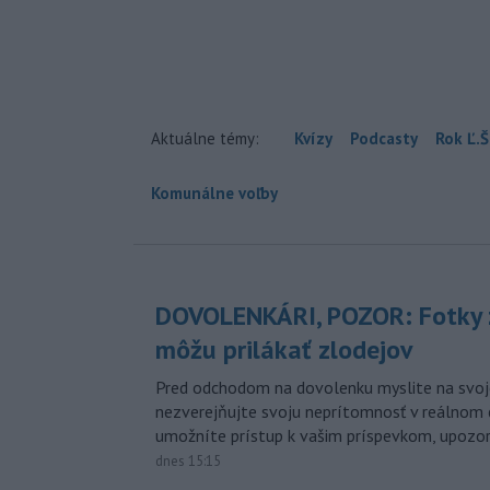
Aktuálne témy:
Kvízy
Podcasty
Rok Ľ.Š
Komunálne voľby
DOVOLENKÁRI, POZOR: Fotky 
môžu prilákať zlodejov
Pred odchodom na dovolenku myslite na svoj
nezverejňujte svoju neprítomnosť v reálnom 
umožníte prístup k vašim príspevkom, upozorni
dnes 15:15