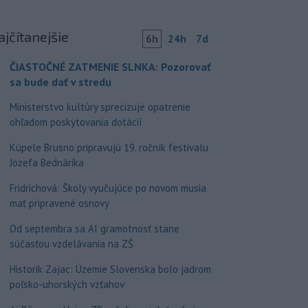
ajčítanejšie
6h
24h
7d
ČIASTOČNÉ ZATMENIE SLNKA: Pozorovať
sa bude dať v stredu
Ministerstvo kultúry sprecizuje opatrenie
ohľadom poskytovania dotácií
Kúpele Brusno pripravujú 19. ročník festivalu
Jozefa Bednárika
Fridrichová: Školy vyučujúce po novom musia
mať pripravené osnovy
Od septembra sa AI gramotnosť stane
súčasťou vzdelávania na ZŠ
Historik Zajac: Územie Slovenska bolo jadrom
poľsko-uhorských vzťahov