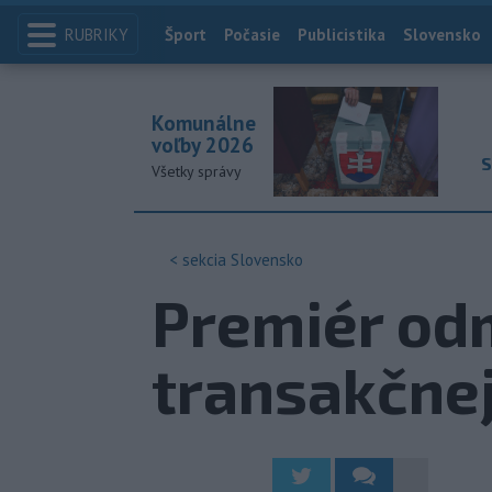
RUBRIKY
Index
Šport
Počasie
Publicistika
Slovensko
Komunálne
voľby 2026
S
Všetky správy
< sekcia
Slovensko
Premiér od
transakčnej