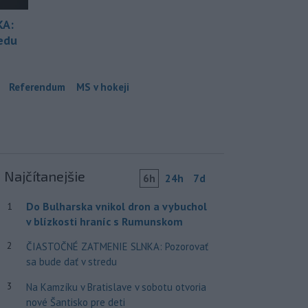
KA:
redu
Referendum
MS v hokeji
Najčítanejšie
6h
24h
7d
Do Bulharska vnikol dron a vybuchol
1
v blízkosti hraníc s Rumunskom
2
ČIASTOČNÉ ZATMENIE SLNKA: Pozorovať
sa bude dať v stredu
3
Na Kamzíku v Bratislave v sobotu otvoria
nové Šantisko pre deti