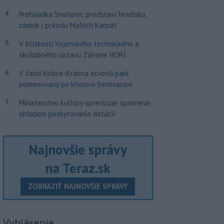
4
Prehliadka Smoleníc predstaví hradisko,
zámok i prírodu Malých Karpát
5
V blízkosti Vojenského technického a
skúšobného ústavu Záhorie HORÍ
6
V časti Košice-Krásna otvorili park
pomenovaný po kňazovi Semivanovi
7
Ministerstvo kultúry sprecizuje opatrenie
ohľadom poskytovania dotácií
Najnovšie správy
na Teraz.sk
ZOBRAZIŤ NAJNOVŠIE SPRÁVY
Vyhlásenia