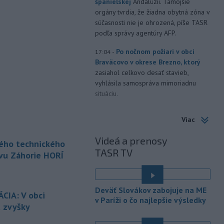
španielskej
Andalúzii. Tamojšie
orgány tvrdia, že žiadna obytná zóna v
súčasnosti nie je ohrozená, píše TASR
podľa správy agentúry AFP.
-
Po nočnom požiari v obci
17:04
Braväcovo v okrese Brezno, ktorý
zasiahol celkovo desať stavieb,
vyhlásila samospráva mimoriadnu
situáciu.
-
V Bratislave sa aktuálne
16:58
Viac
tvoria kolóny vozidiel v každom
smere
k festivalu Lovestream.
Videá a prenosy
kého technického
Usmerňované sú bratislavskou
TASR TV
políciou.
vu Záhorie HORÍ
-
V tesnej blízkosti
16:50
Vojenského technického a
Deväť Slovákov zabojuje na ME
skúšobného
ústavu (VTSÚ) Záhorie
CIA: V obci
v Paríži o čo najlepšie výsledky
vypukol v sobotu popoludní lesný
ú zvyšky
požiar.