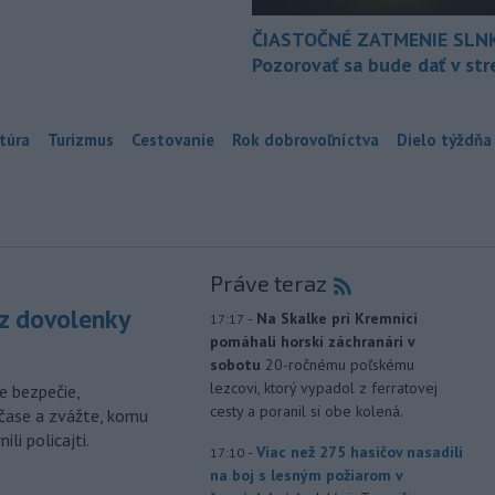
ČIASTOČNÉ ZATMENIE SLN
Pozorovať sa bude dať v st
túra
Turizmus
Cestovanie
Rok dobrovoľníctva
Dielo týždňa
Práve teraz
z dovolenky
-
Na Skalke pri Kremnici
17:17
pomáhali horskí záchranári v
sobotu
20-ročnému poľskému
lezcovi, ktorý vypadol z ferratovej
e bezpečie,
cesty a poranil si obe kolená.
čase a zvážte, komu
li policajti.
-
Viac než 275 hasičov nasadili
17:10
na boj s lesným požiarom v