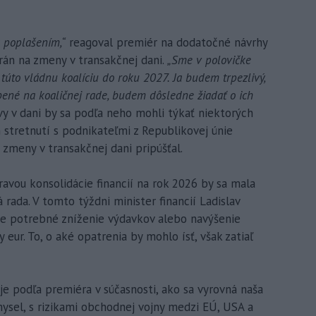
a poplašením,“
reagoval premiér na dodatočné návrhy
rán na zmeny v transakčnej dani.
„Sme v polovičke
úto vládnu koalíciu do roku 2027. Ja budem trpezlivý,
bené na koaličnej rade, budem dôsledne žiadať o ich
y v dani by sa podľa neho mohli týkať niektorých
tretnutí s podnikateľmi z Republikovej únie
zmeny v transakčnej dani pripúšťal.
pravou konsolidácie financií na rok 2026 by sa mala
 rada. V tomto týždni minister financií Ladislav
de potrebné zníženie výdavkov alebo navýšenie
y eur. To, o aké opatrenia by mohlo ísť, však zatiaľ
e podľa premiéra v súčasnosti, ako sa vyrovná naša
sel, s rizikami obchodnej vojny medzi EÚ, USA a