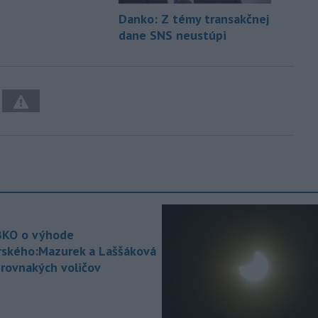
Danko: Z témy transakčnej
dane SNS neustúpi
KO o výhode
rského:Mazurek a Laššáková
 rovnakých voličov