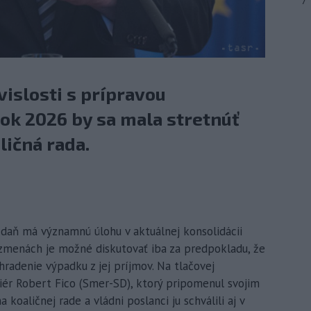
7
vislosti s prípravou
rok 2026 by sa mala stretnúť
ličná rada.
á daň má významnú úlohu v aktuálnej konsolidácii
ch zmenách je možné diskutovať iba za predpokladu, že
hradenie výpadku z jej príjmov. Na tlačovej
iér Robert Fico (Smer-SD), ktorý pripomenul svojim
koaličnej rade a vládni poslanci ju schválili aj v