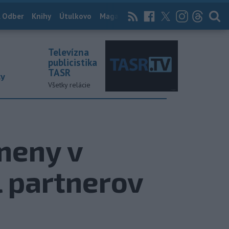
 Odber
Knihy
Útulkovo
Magazín
News Now
Archív
TASR
Televízna
publicistika
TASR
ky
Všetky relácie
meny v
l partnerov