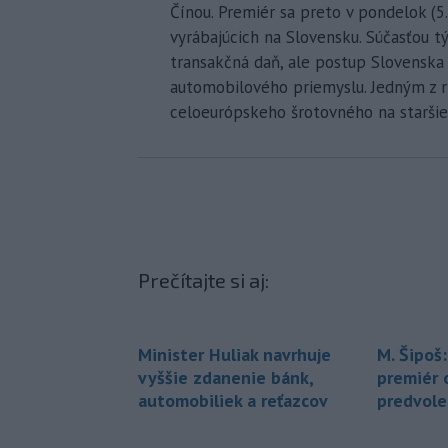
Čínou. Premiér sa preto v pondelok (5.
vyrábajúcich na Slovensku. Súčasťou 
transakčná daň, ale postup Slovenska 
automobilového priemyslu. Jedným z r
celoeurópskeho šrotovného na staršie 
Prečítajte si aj:
Minister Huliak navrhuje
M. Šipoš:
vyššie zdanenie bánk,
premiér 
automobiliek a reťazcov
predvol