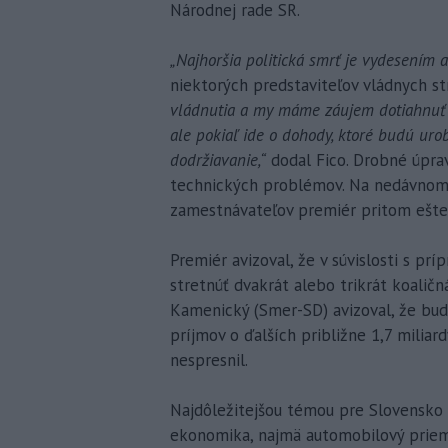
Národnej rade SR.
„Najhoršia politická smrť je vydesením 
niektorých predstaviteľov vládnych st
vládnutia a my máme záujem dotiahnuť t
ale pokiaľ ide o dohody, ktoré budú uro
dodržiavanie,“
dodal Fico. Drobné úprav
technických problémov. Na nedávnom s
zamestnávateľov premiér pritom ešte 
Premiér avizoval, že v súvislosti s prí
stretnúť dvakrát alebo trikrát koaličná
Kamenický (Smer-SD) avizoval, že bu
príjmov o ďalších približne 1,7 miliard
nespresnil.
Najdôležitejšou témou pre Slovensko j
ekonomika, najmä automobilový priemy