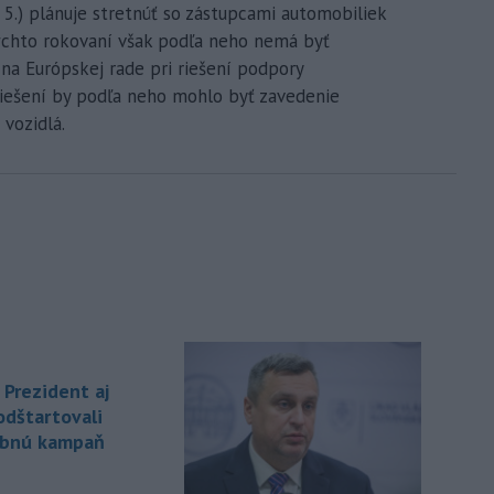
 5.) plánuje stretnúť so zástupcami automobiliek
týchto rokovaní však podľa neho nemá byť
na Európskej rade pri riešení podpory
iešení by podľa neho mohlo byť zavedenie
vozidlá.
 Prezident aj
odštartovali
ebnú kampaň