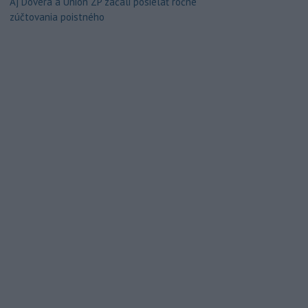
Aj Dôvera a Union ZP začali posielať ročné
zúčtovania poistného