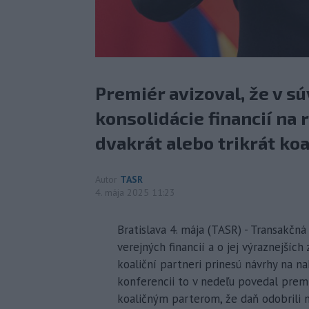
Premiér avizoval, že v sú
konsolidácie financií na 
dvakrát alebo trikrát koa
Autor
TASR
4. mája 2025 11:23
Bratislava 4. mája (TASR) - Transakčn
verejných financií a o jej výraznejší
koaliční partneri prinesú návrhy na na
konferencii to v nedeľu povedal prem
koaličným parterom, že daň odobrili na 