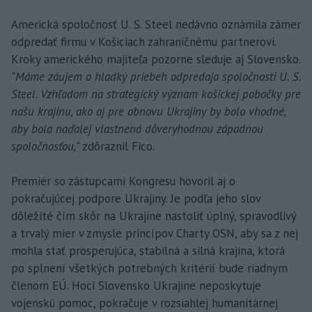
Americká spoločnosť U. S. Steel nedávno oznámila zámer
odpredať firmu v Košiciach zahraničnému partnerovi.
Kroky amerického majiteľa pozorne sleduje aj Slovensko.
"
Máme záujem o hladký priebeh odpredaja spoločnosti U. S.
Steel. Vzhľadom na strategický význam košickej pobočky pre
našu krajinu, ako aj pre obnovu Ukrajiny by bolo vhodné,
aby bola naďalej vlastnená dôveryhodnou západnou
spoločnosťou,
" zdôraznil Fico.
Premiér so zástupcami Kongresu hovoril aj o
pokračujúcej podpore Ukrajiny. Je podľa jeho slov
dôležité čím skôr na Ukrajine nastoliť úplný, spravodlivý
a trvalý mier v zmysle princípov Charty OSN, aby sa z nej
mohla stať prosperujúca, stabilná a silná krajina, ktorá
po splnení všetkých potrebných kritérií bude riadnym
členom EÚ. Hoci Slovensko Ukrajine neposkytuje
vojenskú pomoc, pokračuje v rozsiahlej humanitárnej