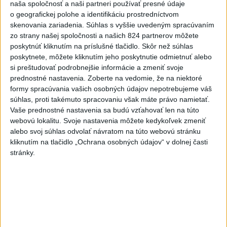
naša spoločnosť a naši partneri používať presné údaje
Slováci prehrali duel o bronz,
o geografickej polohe a identifikáciu prostredníctvom
Štolc: Hodnotí sa to ťažko
skenovania zariadenia. Súhlas s vyššie uvedeným spracúvaním
dnes 10:18
zo strany našej spoločnosti a našich 824 partnerov môžete
poskytnúť kliknutím na príslušné tlačidlo. Skôr než súhlas
Práve teraz
poskytnete, môžete kliknutím jeho poskytnutie odmietnuť alebo
si preštudovať podrobnejšie informácie a zmeniť svoje
-
Pápež Lev XIV. v nedeľu vyzval na vytvorenie
14:27
prednostné nastavenia.
Zoberte na vedomie, že na niektoré
humanitárnych
koridorov pre civilistov zasiahnutých vojnou v
formy spracúvania vašich osobných údajov nepotrebujeme váš
Sudáne, v ktorej zahynuli desaťtisíce ľudí a milióny sú vysídlené.
súhlas, proti takémuto spracovaniu však máte právo namietať.
Vaše prednostné nastavenia sa budú vzťahovať len na túto
Viac
webovú lokalitu. Svoje nastavenia môžete kedykoľvek zmeniť
Videá a prenosy TASR TV
alebo svoj súhlas odvolať návratom na túto webovú stránku
kliknutím na tlačidlo „Ochrana osobných údajov“ v dolnej časti
Deväť Slovákov zabojuje na ME v Paríži
stránky.
o čo najlepšie výsledky
Viac
Najčítanejšie