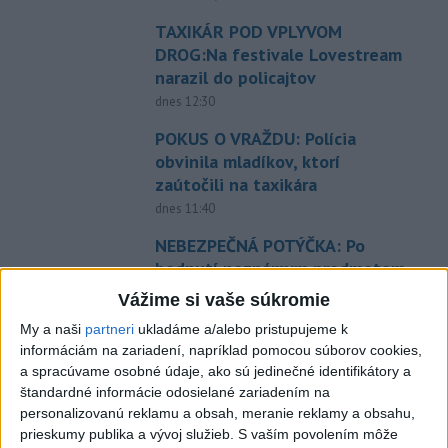
TAXIKÁR POD VPLYVOM
DROG:Na festivale Lovestream
narazil do policajtov
dnes 12:30
POKUS O VRAŽDU: Polícia
obvinila mladíkov, ktorí
zaútočili na taxikára
dnes 11:40
NEBEZPEČNÁ POTÝČKA: Po
bodnutí neznámym predmetom
skončil v nemocnici
Vážime si vaše súkromie
dnes 12:10
My a naši
partneri
ukladáme a/alebo pristupujeme k
Agrorezort: Výmera lesných
informáciám na zariadení, napríklad pomocou súborov cookies,
a spracúvame osobné údaje, ako sú jedinečné identifikátory a
pozemkov a porastov sa
štandardné informácie odosielané zariadením na
dlhodobo zvyšuje
personalizovanú reklamu a obsah, meranie reklamy a obsahu,
dnes 10:24
prieskumy publika a vývoj služieb.
S vaším povolením môže