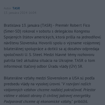
Autor
TASR
13. januára 2024 16:04
Bratislava 13. januára (TASR) - Premiér Robert Fico
(Smer-SD) rokoval v sobotu s delegáciou Kongresu
Spojených štátov amerických, ktorá prišla na jednodňovú
návštevu Slovenska. Hovorili spolu o význame vzájomnej
bilaterálnej spolupráce a dotkli sa aj dosahov odpredaja
spoločnosti U. S. Steel. Medzi hlavné témy rozhovoru
patrila tiež aktuálna situácia na Ukrajine. TASR o tom
informoval tlačový odbor Úradu vlády (ÚV) SR.
Bilaterálne vzťahy medzi Slovenskom a USA sú podľa
predsedu vlády na vysokej úrovni. "
V rozvíjaní našich
vzájomných vzťahov chceme naďalej pokračovať. Priestor
vidíme v oblasti obrany či civilnej jadrovej energetiky.
Podporovať chceme aj ekonomické vzťahy,
" priblížil.