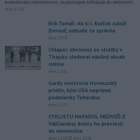
investovalo ministerstvo, sa postupne inštalujú do nemocníc.
dnes 11:58
Erik Tomáš: Ak si I. Korčok založí
živnosť, nebude to správne
dnes 13:59
Chlapec obvinený zo streľby v
Thajsku sledoval násilný obsah
online
dnes 12:01
Gardy neotvoria Hormuzský
prieliv, kým USA neprijmú
podmienky Teheránu
dnes 12:25
CYKLISTU NAPADOL MEDVEĎ:Z
Valčianskej doliny ho previezli
do nemocnice
aktualizované
dnes 12:59
,
dnes 13:41