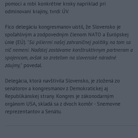
pomoci a robí konkrétne kroky napríklad pri
odmínovaní krajiny, tvrdí ÚV.
Fico delegáciu kongresmanov uistil, že Slovensko je
spoľahlivým a zodpovedným členom NATO a Európskej
únie (EÚ). "
Sú piliermi našej zahraničnej politiky, na tom sa
nič nemení. Naďalej zostávame konštruktívnym partnerom a
spojencom, avšak so zreteľom na slovenské národné
záujmy,
" povedal.
Delegácia, ktorá navštívila Slovensko, je zložená zo
senátorov a kongresmanov z Demokratickej aj
Republikánskej strany. Kongres je zákonodarným
orgánom USA, skladá sa z dvoch komôr - Snemovne
reprezentantov a Senátu.