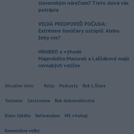
slovenským nárečiam? Tieto slová vás
potrápia
VEĽKÁ PREDPOVEĎ POČASIA:
Extrémne horúčavy ustúpili. Alebo
žeby nie?
HRABKO o výhode
Majerského:Mazurek a Laššáková majú
rovnakých voličov
Aktuálne témy:
Kvízy
Podcasty
Rok Ľ.Štúra
Turizmus
Cestovanie
Rok dobrovoľníctva
Dielo týždňa
Referendum
MS v hokeji
Komunálne voľby