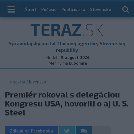
Index
Šport
Počasie
Publicistika
Slovensko
Zahranič
TERAZ
.SK
Spravodajský portál Tlačovej agentúry Slovenskej
republiky
Nedela
9. august 2026
Meniny má
Ľubomíra
< sekcia
Slovensko
Premiér rokoval s delegáciou
Kongresu USA, hovorili o aj U. S.
Steel
Zdieľaj na Facebooku