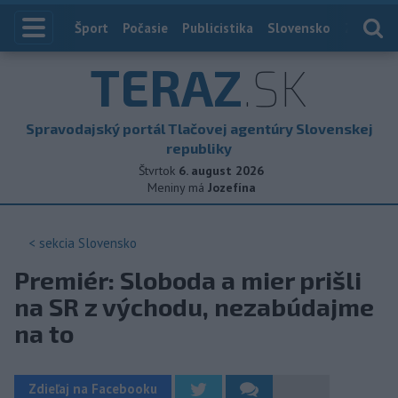
Index
Šport
Počasie
Publicistika
Slovensko
Zahranič
TERAZ
.SK
Spravodajský portál Tlačovej agentúry Slovenskej
republiky
Štvrtok
6. august 2026
Meniny má
Jozefína
< sekcia
Slovensko
Premiér: Sloboda a mier prišli
na SR z východu, nezabúdajme
na to
Zdieľaj na Facebooku