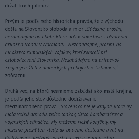
držať troch pilierov.
Prvým je podľa neho historická pravda, že z východu
došla na Slovensko sloboda a mier.
„Súčasne, prosím,
nezabúdajme na obete, ktoré boli v súvislosti s otvorením
druhého frontu v Normandii. Nezabúdajme, prosím, na
množstvo rumunských vojakov, ktorí zomreli pri
oslobodzovaní Slovenska. Nezabúdajme na príspevok
Spojených štátov amerických pri bojoch v Tichomorí,“
zdôraznil.
Druhá vec, na ktorú nesmieme zabúdať ako malá krajina,
je podľa jeho slov dôsledné dodržiavanie
medzinárodného práva.
„Slovensko nie je krajina, ktorá by
mala veľkú armádu, tisíce tankov, tisíce bombardérov a
vojenských stíhačiek. My môžeme riešiť konflikty, my
môžeme prežiť len vtedy, ak budeme dôsledne trvať na
dodržiavaní medzinárodného práva a tento prístup