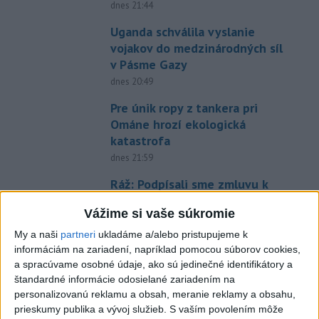
dnes 21:44
Uganda schválila vyslanie
vojakov do medzinárodných síl
v Pásme Gazy
dnes 20:49
Pre únik ropy z tankera pri
Ománe hrozí ekologická
katastrofa
dnes 21:59
Ráž: Podpísali sme zmluvu k
dokumentácii obnovy hlavnej
Vážime si vaše súkromie
stanice
dnes 15:26
My a naši
partneri
ukladáme a/alebo pristupujeme k
informáciám na zariadení, napríklad pomocou súborov cookies,
KDH žiada ministra vnútra o
a spracúvame osobné údaje, ako sú jedinečné identifikátory a
vysvetlenie nákupu
štandardné informácie odosielané zariadením na
kamerových systémov
personalizovanú reklamu a obsah, meranie reklamy a obsahu,
prieskumy publika a vývoj služieb.
S vaším povolením môže
dnes 17:40