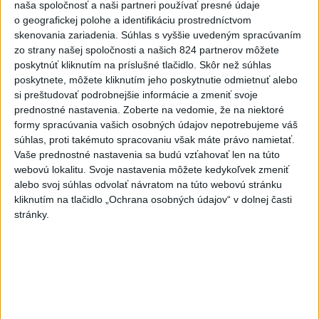
naša spoločnosť a naši partneri používať presné údaje
V Budapešti opäť padol
o geografickej polohe a identifikáciu prostredníctvom
teplotný rekord, tretí za päť
skenovania zariadenia. Súhlas s vyššie uvedeným spracúvaním
týždňov
zo strany našej spoločnosti a našich 824 partnerov môžete
poskytnúť kliknutím na príslušné tlačidlo. Skôr než súhlas
dnes 19:15
poskytnete, môžete kliknutím jeho poskytnutie odmietnuť alebo
Twente deklasovalo DAC 6:0 v
si preštudovať podrobnejšie informácie a zmeniť svoje
prvom zápase 3. predkola
prednostné nastavenia.
Zoberte na vedomie, že na niektoré
formy spracúvania vašich osobných údajov nepotrebujeme váš
dnes 22:03
súhlas, proti takémuto spracovaniu však máte právo namietať.
Vaše prednostné nastavenia sa budú vzťahovať len na túto
Slovenskí hádzanári zdolali
webovú lokalitu. Svoje nastavenia môžete kedykoľvek zmeniť
Taliansko 38:37
alebo svoj súhlas odvolať návratom na túto webovú stránku
aktualizované
dnes 16:28
,
dnes 19:55
kliknutím na tlačidlo „Ochrana osobných údajov“ v dolnej časti
stránky.
Práve teraz
-
Pri pobreží Ománu hrozí ekologická katastrofa pre únik
21:58
čoraz
väčšieho množstva ropy z tankera, ktorý narazil na plytčinu v
blízkosti prírodnej rezervácie.
Viac