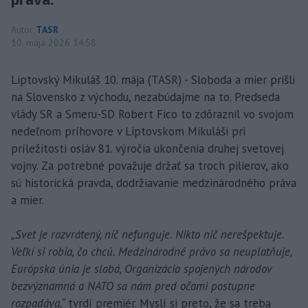
Autor
TASR
10. mája 2026 14:58
Liptovský Mikuláš 10. mája (TASR) - Sloboda a mier prišli
na Slovensko z východu, nezabúdajme na to. Predseda
vlády SR a Smeru-SD Robert Fico to zdôraznil vo svojom
nedeľnom príhovore v Liptovskom Mikuláši pri
príležitosti osláv 81. výročia ukončenia druhej svetovej
vojny. Za potrebné považuje držať sa troch pilierov, ako
sú historická pravda, dodržiavanie medzinárodného práva
a mier.
„Svet je rozvrátený, nič nefunguje. Nikto nič nerešpektuje.
Veľkí si robia, čo chcú. Medzinárodné právo sa neuplatňuje,
Európska únia je slabá, Organizácia spojených národov
bezvýznamná a NATO sa nám pred očami postupne
rozpadáva,“
tvrdí premiér. Myslí si preto, že sa treba