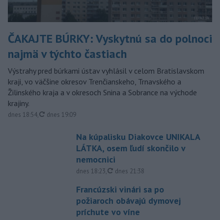
ČAKAJTE BÚRKY: Vyskytnú sa do polnoci
najmä v týchto častiach
Výstrahy pred búrkami ústav vyhlásil v celom Bratislavskom
kraji, vo väčšine okresov Trenčianskeho, Trnavského a
Žilinského kraja a v okresoch Snina a Sobrance na východe
krajiny.
aktualizované
dnes 18:54
,
dnes 19:09
Na kúpalisku Diakovce UNIKALA
LÁTKA, osem ľudí skončilo v
nemocnici
aktualizované
dnes 18:23
,
dnes 21:38
Francúzski vinári sa po
požiaroch obávajú dymovej
príchute vo víne