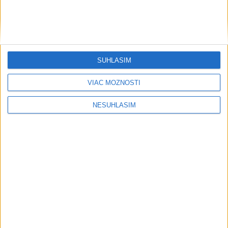
Šport
SÚHLASÍM
VIAC MOŽNOSTÍ
....
NESÚHLASÍM
....