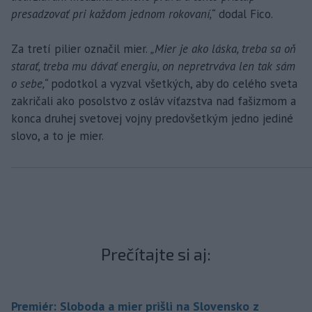
presadzovať pri každom jednom rokovaní,“
dodal Fico.
Za tretí pilier označil mier.
„Mier je ako láska, treba sa oň
starať, treba mu dávať energiu, on nepretrváva len tak sám
o sebe,“
podotkol a vyzval všetkých, aby do celého sveta
zakričali ako posolstvo z osláv víťazstva nad fašizmom a
konca druhej svetovej vojny predovšetkým jedno jediné
slovo, a to je mier.
Prečítajte si aj:
Premiér: Sloboda a mier prišli na Slovensko z